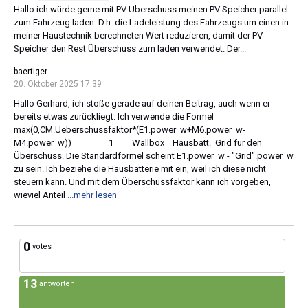
Hallo ich würde gerne mit PV Überschuss meinen PV Speicher parallel
zum Fahrzeug laden. D.h. die Ladeleistung des Fahrzeugs um einen in
meiner Haustechnik berechneten Wert reduzieren, damit der PV
Speicher den Rest Überschuss zum laden verwendet. Der...
baertiger
20. Oktober 2025 17:39
Hallo Gerhard, ich stoße gerade auf deinen Beitrag, auch wenn er
bereits etwas zurückliegt. Ich verwende die Formel
max(0,CM.Ueberschussfaktor*(E1.power_w+M6.power_w-
M4.power_w)) 1 Wallbox Hausbatt. Grid für den
Überschuss. Die Standardformel scheint E1.power_w - "Grid".power_w
zu sein. Ich beziehe die Hausbatterie mit ein, weil ich diese nicht
steuern kann. Und mit dem Überschussfaktor kann ich vorgeben,
wieviel Anteil
...mehr lesen
0
votes
13
antworten