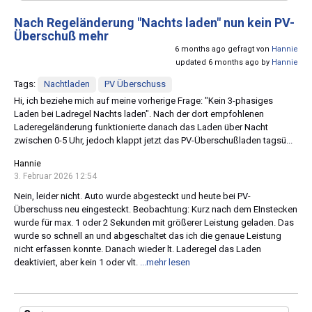
Nach Regeländerung "Nachts laden" nun kein PV-
Überschuß mehr
6 months ago gefragt von
Hannie
updated 6 months ago by
Hannie
Tags:
Nachtladen
PV Überschuss
Hi, ich beziehe mich auf meine vorherige Frage: "Kein 3-phasiges
Laden bei Ladregel Nachts laden". Nach der dort empfohlenen
Laderegeländerung funktionierte danach das Laden über Nacht
zwischen 0-5 Uhr, jedoch klappt jetzt das PV-Überschußladen tagsü...
Hannie
3. Februar 2026 12:54
Nein, leider nicht. Auto wurde abgesteckt und heute bei PV-
Überschuss neu eingesteckt. Beobachtung: Kurz nach dem EInstecken
wurde für max. 1 oder 2 Sekunden mit größerer Leistung geladen. Das
wurde so schnell an und abgeschaltet das ich die genaue Leistung
nicht erfassen konnte. Danach wieder lt. Laderegel das Laden
deaktiviert, aber kein 1 oder vlt.
...mehr lesen