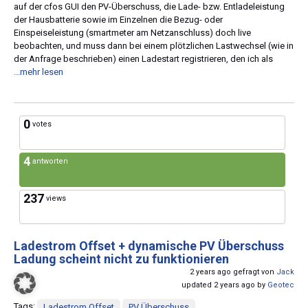
auf der cfos GUI den PV-Überschuss, die Lade- bzw. Entladeleistung
der Hausbatterie sowie im Einzelnen die Bezug- oder
Einspeiseleistung (smartmeter am Netzanschluss) doch live
beobachten, und muss dann bei einem plötzlichen Lastwechsel (wie in
der Anfrage beschrieben) einen Ladestart registrieren, den ich als
...mehr lesen
0
votes
4
antworten
237
views
Ladestrom Offset + dynamische PV Überschuss
Ladung scheint nicht zu funktionieren
2 years ago gefragt von
Jack
updated 2 years ago by
Geotec
Tags:
Ladestrom Offset
PV Überschuss