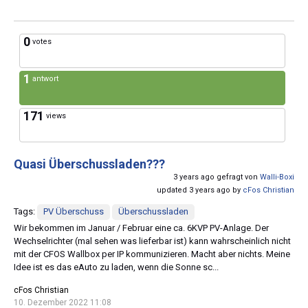
0
votes
1
antwort
171
views
Quasi Überschussladen???
3 years ago gefragt von
Walli-Boxi
updated 3 years ago by
cFos Christian
Tags:
PV Überschuss
Überschussladen
Wir bekommen im Januar / Februar eine ca. 6KVP PV-Anlage. Der
Wechselrichter (mal sehen was lieferbar ist) kann wahrscheinlich nicht
mit der CFOS Wallbox per IP kommunizieren. Macht aber nichts. Meine
Idee ist es das eAuto zu laden, wenn die Sonne sc...
cFos Christian
10. Dezember 2022 11:08