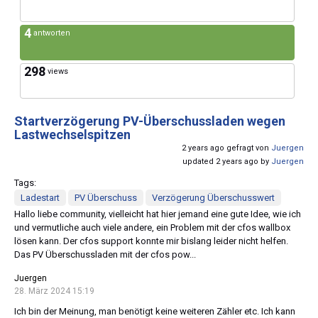
4
antworten
298
views
Startverzögerung PV-Überschussladen wegen
Lastwechselspitzen
2 years ago gefragt von
Juergen
updated 2 years ago by
Juergen
Tags:
Ladestart
PV Überschuss
Verzögerung Überschusswert
Hallo liebe community, vielleicht hat hier jemand eine gute Idee, wie ich
und vermutliche auch viele andere, ein Problem mit der cfos wallbox
lösen kann. Der cfos support konnte mir bislang leider nicht helfen.
Das PV Überschussladen mit der cfos pow...
Juergen
28. März 2024 15:19
Ich bin der Meinung, man benötigt keine weiteren Zähler etc. Ich kann