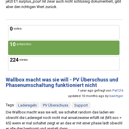
jetzt E1.surplus_pcur! Ist zwar auch nicht schlüssig dokumentiert, gibt
aber den richtigen Wert zurück.
0
votes
10
antworten
224
views
Wallbox macht was sie will - PV Überschuss und
Phasenumschaltung funktioniert nicht
1 year ago gefragt von
Pat12-6
updated 10 months ago by
baertiger
Tags:
Laderegeln
PV Überschuss
Support
Die Wallbox macht was sie will, sie schaltet random das laden ein
obwohl die Laderegel noch nicht mal ansatzweise erfüllt ist (M5.soc >
65) wenn er mal schaltet zeigt er an das er mit einer phase lädt obwohl
er alle drei bestromt und anstatt dann ...