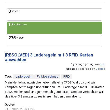
0
votes
17
antworten
275
views
[RESOLVED]
3 Laderegeln mit 3 RFID-Karten
auswählen
1 year ago gefragt von
E.K.
updated 1 year ago by
Geotec
Tags:
Laderegeln
PV Überschuss
RFID
Mein Neffe hat inzwischen ebenfalls eine CFOS Wallbox und wir
kämpfen seit 2 Tagen über Stunden um 3 Laderegeln mit 3 RFID-Karten
auszuwählen und sind jämmerlich gescheitert. Gestern versuchten wir
das über 3 Benutzer zu realisieren, haben dann aber ...
Geotec
31. Januar 2025 13:02