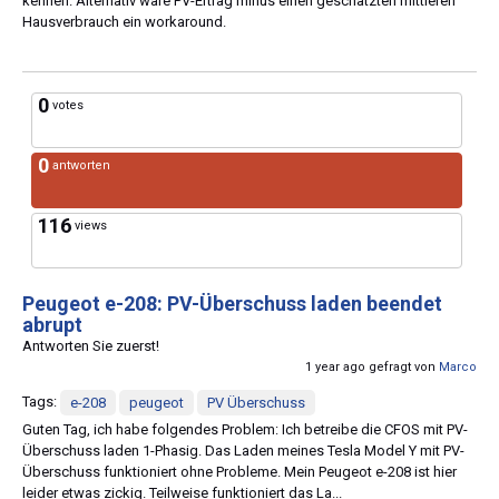
kennen. Alternativ wäre PV-Ertrag minus einen geschätzten mittleren
Hausverbrauch ein workaround.
0
votes
0
antworten
116
views
Peugeot e-208: PV-Überschuss laden beendet
abrupt
Antworten Sie zuerst!
1 year ago gefragt von
Marco
Tags:
e-208
peugeot
PV Überschuss
Guten Tag, ich habe folgendes Problem: Ich betreibe die CFOS mit PV-
Überschuss laden 1-Phasig. Das Laden meines Tesla Model Y mit PV-
Überschuss funktioniert ohne Probleme. Mein Peugeot e-208 ist hier
leider etwas zickig. Teilweise funktioniert das La...