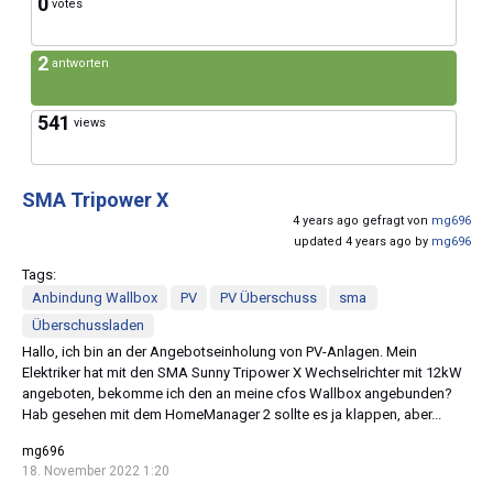
0
votes
2
antworten
541
views
SMA Tripower X
4 years ago gefragt von
mg696
updated 4 years ago by
mg696
Tags:
Anbindung Wallbox
PV
PV Überschuss
sma
Überschussladen
Hallo, ich bin an der Angebotseinholung von PV-Anlagen. Mein
Elektriker hat mit den SMA Sunny Tripower X Wechselrichter mit 12kW
angeboten, bekomme ich den an meine cfos Wallbox angebunden?
Hab gesehen mit dem HomeManager 2 sollte es ja klappen, aber...
mg696
18. November 2022 1:20