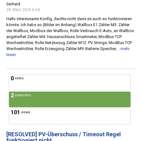
Gerhard
28. März 2025 6:34
Hallo interessante Konfig, dachte nicht dass es auch so funktionieren
könnte. Ich habs so (Bilder im Anhang) Wallbox E1 Zähler M3: Zähler
der Wallbox, Modbus der Wallbox, Rolle Verbrauch E-Auto, an Wallbox
angeheftet Zähler M4: Hausanschluss Smartmeter, ModBus TCP
Wechselrichter, Rolle Netzbezug Zähler M12: PV Strings; ModBus TCP
Wechselrichter, Rolle Erzeugung Zähler M9: Batterie Speicher,
...mehr
lesen
0
votes
2
antworten
101
views
[RESOLVED]
PV-Überschuss / Timeout Regel
funktioniert nicht