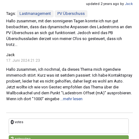
updated 2 years ago by
Jack
Tags:
Lastmanagement
PV Überschuss
Hallo zusammen, mit den sonnigeren Tagen konnte ich nun gut
beobachten, dass das dynamische Anpassen des Ladestroms an den
PV Überschuss an sich gut funktioniert. Jedoch wird das PB
Überschussladen derzeit von meiner Cfos so gesteuert, dass ich
trotz...
Jack
17. Juni 2024 21:23
Hallo zusammen, ich nochmal, da dieses Thema mich irgendwie
immernoch stört. Kurz was ist seitdem passiert: Ich habe Kontaktspray
probiert, leider hat es nicht geholfen, daher liegt es wohl am Auto.
Jetzt wollte ich wie von Geotec empfohlen das Thema über die
Wallboxkachel und dem Punkt "Ladestrom Offset (mA)" ausprobieren.
Wenn ich dort "1000" eingebe
...mehr lesen
0
votes
2
antworten