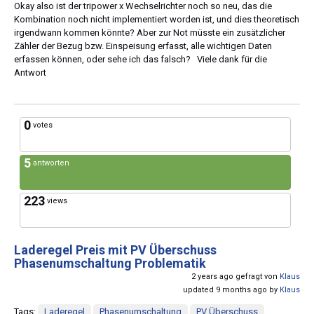
Okay also ist der tripower x Wechselrichter noch so neu, das die
Kombination noch nicht implementiert worden ist, und dies theoretisch
irgendwann kommen könnte? Aber zur Not müsste ein zusätzlicher
Zähler der Bezug bzw. Einspeisung erfasst, alle wichtigen Daten
erfassen können, oder sehe ich das falsch? Viele dank für die
Antwort
0
votes
5
antworten
223
views
Laderegel Preis mit PV Überschuss
Phasenumschaltung Problematik
2 years ago gefragt von
Klaus
updated 9 months ago by
Klaus
Tags:
Laderegel
Phasenumschaltung
PV Überschuss