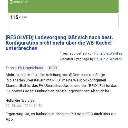
3
antworten
115
views
[RESOLVED]
Ladevorgang läßt sich nach best.
Konfiguration nicht mehr über die WB-Kachel
unterbrechen
1 year ago gefragt von
Holla_die_Waldfee
updated 1 year ago by
Holla_die_Waldfee
Tags:
PV Überschuss
RFID
Moin, ich habe nach der Anleitung von @Geotec in der Frage
"Solarladen übersteuern mit RFID" meine Wallbox konfiguriert.
Standardfall ist das PV-Überschussladen und der "RFID"-Fall ist das
Fullpower-Laden. Funktioniert ganz ausgezeichnet! Aber ich ka...
Holla_die_Waldfee
29. Oktober 2024 14:30
Ergänzung: Ja, es funktioniert dann mit PID oder RFID auch über die
App