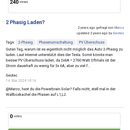
240
views
2 Phasig Laden?
2 years ago gefragt von
Marco
updated 2 years ago by
Geotec
Tags:
2-Phasig
Phasenumschaltung
PV Überschuss
Guten Tag, warum ist es eigentlich nicht möglich das Auto 2-Phasig zu
laden. Laut Internet unterstützt dies der Tesla. Somit könnte man
besser PV Überschuss laden, da 2x6A = 2760 Watt Oftmals ist der
Strom dauerhaft zu wenig für 3x 6A, aber zu viel f...
Geotec
14. Mai 2024 18:16
@Marco, hast du die Powerbrain-Solar? Falls nicht, stell mal in der
Wallboxkachel die Phasen auf L1,L2.
0
votes