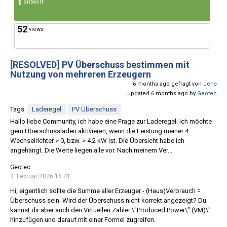
1
antwort
52
views
[RESOLVED]
PV Überschuss bestimmen mit
Nutzung von mehreren Erzeugern
6 months ago gefragt von
Jens
updated 6 months ago by
Geotec
Tags:
Laderegel
PV Überschuss
Hallo liebe Community, ich habe eine Frage zur Laderegel. Ich möchte
gern Überschussladen aktivieren, wenn die Leistung meiner 4
Wechselrichter > 0, bzw. > 4.2 kW ist. Die Übersicht habe ich
angehängt. Die Werte liegen alle vor. Nach meinem Ver...
Geotec
3. Februar 2026 16:41
Hi, eigentlich sollte die Summe aller Erzeuger - (Haus)Verbrauch =
Überschuss sein. Wird der Überschuss nicht korrekt angezeigt? Du
kannst dir aber auch den Virtuellen Zähler \"Produced Power\" (VM)\"
hinzufügen und darauf mit einer Formel zugreifen.