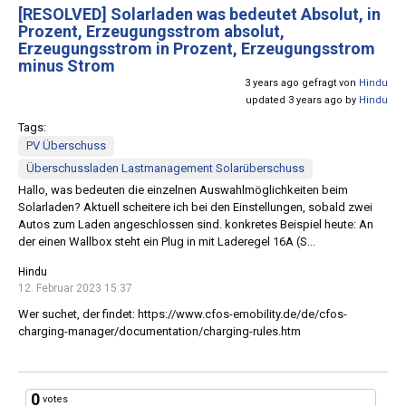
[RESOLVED]
Solarladen was bedeutet Absolut, in
Prozent, Erzeugungsstrom absolut,
Erzeugungsstrom in Prozent, Erzeugungsstrom
minus Strom
3 years ago gefragt von
Hindu
updated 3 years ago by
Hindu
Tags:
PV Überschuss
Überschussladen Lastmanagement Solarüberschuss
Hallo, was bedeuten die einzelnen Auswahlmöglichkeiten beim
Solarladen? Aktuell scheitere ich bei den Einstellungen, sobald zwei
Autos zum Laden angeschlossen sind. konkretes Beispiel heute: An
der einen Wallbox steht ein Plug in mit Laderegel 16A (S...
Hindu
12. Februar 2023 15:37
Wer suchet, der findet: https://www.cfos-emobility.de/de/cfos-
charging-manager/documentation/charging-rules.htm
0
votes