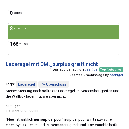
0
votes
8
antworten
166
views
Laderegel mit CM._surplus greift nicht
1 year ago gefragt von
baertiger
Top Networker
updated 5 months ago by
baertiger
Tags:
Laderegel
PV Überschuss
Meiner Meinung nach sollte die Laderegel im Screenshot greifen und
die Wallbox laden. Tut sie aber nicht.
baertiger
19. März 2026 22:33
"Nee, ist wirklich nur surplus_pcur." surplus_pcur wirft inzwischen
einen Syntax-Fehler und ist permanent gleich Null. Die Variable heißt