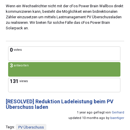
Wenn ein Wechselrichter nicht mit der cFos Power Brain Wallbox direkt
kommunizieren kann, besteht die Möglichkeit einen bidirektionalen
Zähler einzusetzen um mittels Lastmanagement PV Überschussladen
zu realisieren. Wir bieten für solche Fälle das cFos Power Brain
Solarpack an.
0
votes
3
antworten
131
views
[RESOLVED]
Reduktion Ladeleistung beim PV
Überschuss laden
1 year ago gefragt von
Gerhard
updated 10 months ago by
baertiger
Tags:
PV Überschuss