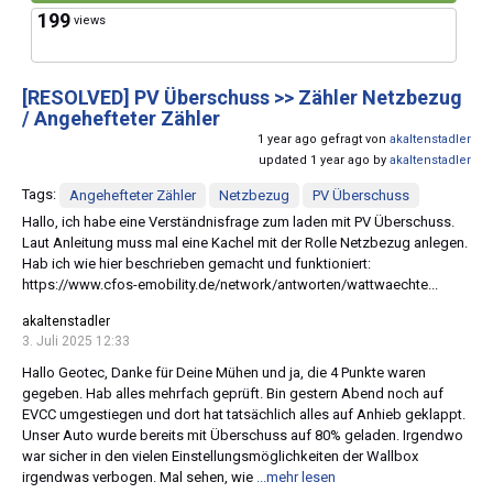
199
views
[RESOLVED]
PV Überschuss >> Zähler Netzbezug
/ Angehefteter Zähler
1 year ago gefragt von
akaltenstadler
updated 1 year ago by
akaltenstadler
Tags:
Angehefteter Zähler
Netzbezug
PV Überschuss
Hallo, ich habe eine Verständnisfrage zum laden mit PV Überschuss.
Laut Anleitung muss mal eine Kachel mit der Rolle Netzbezug anlegen.
Hab ich wie hier beschrieben gemacht und funktioniert:
https://www.cfos-emobility.de/network/antworten/wattwaechte...
akaltenstadler
3. Juli 2025 12:33
Hallo Geotec, Danke für Deine Mühen und ja, die 4 Punkte waren
gegeben. Hab alles mehrfach geprüft. Bin gestern Abend noch auf
EVCC umgestiegen und dort hat tatsächlich alles auf Anhieb geklappt.
Unser Auto wurde bereits mit Überschuss auf 80% geladen. Irgendwo
war sicher in den vielen Einstellungsmöglichkeiten der Wallbox
irgendwas verbogen. Mal sehen, wie
...mehr lesen