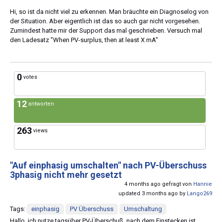
Hi, so ist da nicht viel zu erkennen. Man bräuchte ein Diagnoselog von
der Situation. Aber eigentlich ist das so auch gar nicht vorgesehen.
Zumindest hatte mir der Support das mal geschrieben. Versuch mal
den Ladesatz "When PV-surplus, then at least X mA"
0
votes
12
antworten
263
views
"Auf einphasig umschalten" nach PV-Überschuss
3phasig nicht mehr gesetzt
4 months ago gefragt von
Hannie
updated 3 months ago by
Lango269
Tags:
einphasig
PV Überschuss
Umschaltung
Hallo, ich nutze tagsüber PV-Überschuß, nach dem Einstecken ist