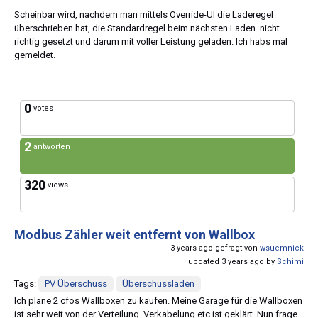
Scheinbar wird, nachdem man mittels Override-UI die Laderegel
überschrieben hat, die Standardregel beim nächsten Laden nicht
richtig gesetzt und darum mit voller Leistung geladen. Ich habs mal
gemeldet.
0
votes
2
antworten
320
views
Modbus Zähler weit entfernt von Wallbox
3 years ago gefragt von
wsuemnick
updated 3 years ago by
Schimi
Tags:
PV Überschuss
Überschussladen
Ich plane 2 cfos Wallboxen zu kaufen. Meine Garage für die Wallboxen
ist sehr weit von der Verteilung. Verkabelung etc ist geklärt. Nun frage