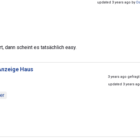
updated 3 years ago by
D
, dann scheint es tatsächlich easy.
Anzeige Haus
3 years ago gefrag
updated 3 years a
er