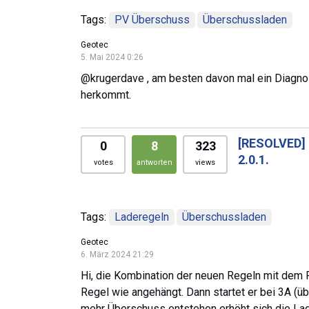
Tags:
PV Überschuss
Überschussladen
Geotec
5. Mai 2024 0:26
@krugerdave , am besten davon mal ein Diagnos
herkommt.
[RESOLVED]
0
8
323
2.0.1.
votes
antworten
views
Tags:
Laderegeln
Überschussladen
Geotec
6. März 2024 21:29
Hi, die Kombination der neuen Regeln mit dem P
Regel wie angehängt. Dann startet er bei 3A (ü
mehr Überschuss entstehen erhöht sich die Lad