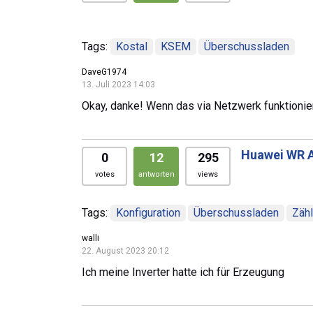
Tags:
Kostal
KSEM
Überschussladen
DaveG1974
13. Juli 2023 14:03
Okay, danke! Wenn das via Netzwerk funktioniert
Huawei WR 
0
12
295
votes
antworten
views
Tags:
Konfiguration
Überschussladen
Zähl
walli
22. August 2023 20:12
Ich meine Inverter hatte ich für Erzeugung