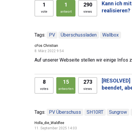
Kann ich mi
1
1
290
realisieren?
vote
antwort
views
Tags:
PV
Überschussladen
Wallbox
cFos Christian
8. März 2022 9:54
Auf unserer Webseite stellen wir einige Info
[RESOLVED]
8
15
273
beendet, ab
votes
antworten
views
Tags:
PV Überschuss
SH10RT
Sungrow
Holla_die_Waldfee
11. September 2025 14:03