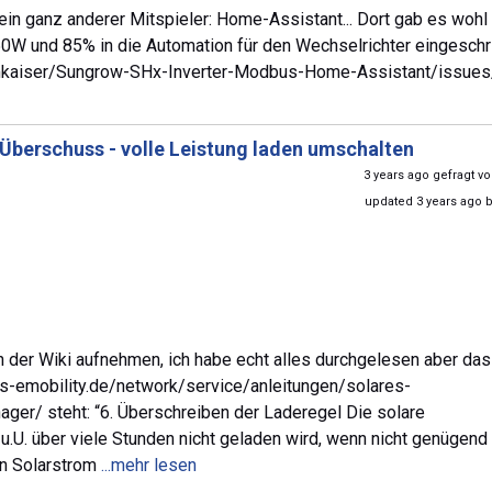
 ein ganz anderer Mitspieler: Home-Assistant... Dort gab es wohl
W und 85% in die Automation für den Wechselrichter eingeschr
m/mkaiser/Sungrow-SHx-Inverter-Modbus-Home-Assistant/issue
Überschuss - volle Leistung laden umschalten
3 years ago gefragt v
updated 3 years ago 
n der Wiki aufnehmen, ich habe echt alles durchgelesen aber das
fos-emobility.de/network/service/anleitungen/solares-
er/ steht: “6. Überschreiben der Laderegel Die solare
u.U. über viele Stunden nicht geladen wird, wenn nicht genügend
en Solarstrom
...mehr lesen