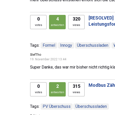
[RESOLVED]
0
4
320
Leistungsfo
votes
antworten
views
Tags:
Formel
Innogy
Überschussladen
StefTho
19. November 2022 13:44
Super Danke, das war mir bisher nicht richtig kl
Modbus Zähl
0
2
315
votes
antworten
views
Tags:
PV Überschuss
Überschussladen