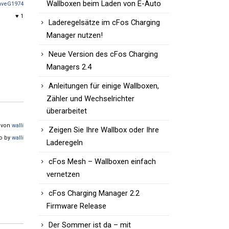
Wallboxen beim Laden von E-Auto
aveG1974
♥ 1
Laderegelsätze im cFos Charging
Manager nutzen!
Neue Version des cFos Charging
Managers 2.4
Anleitungen für einige Wallboxen,
Zähler und Wechselrichter
überarbeitet
t von
walli
Zeigen Sie Ihre Wallbox oder Ihre
go by
walli
Laderegeln
cFos Mesh – Wallboxen einfach
vernetzen
cFos Charging Manager 2.2
Firmware Release
Der Sommer ist da – mit