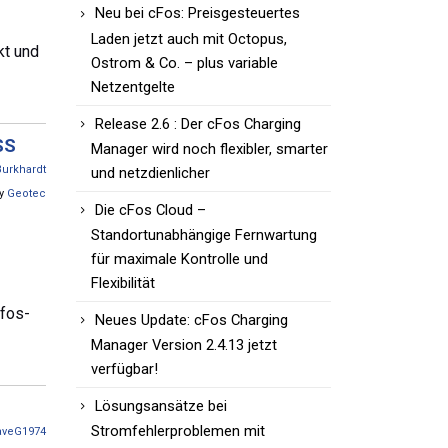
Neu bei cFos: Preisgesteuertes
Laden jetzt auch mit Octopus,
kt und
Ostrom & Co. – plus variable
Netzentgelte
Release 2.6 : Der cFos Charging
SS
Manager wird noch flexibler, smarter
Burkhardt
und netzdienlicher
by
Geotec
Die cFos Cloud –
Standortunabhängige Fernwartung
für maximale Kontrolle und
Flexibilität
cfos-
Neues Update: cFos Charging
Manager Version 2.4.13 jetzt
verfügbar!
Lösungsansätze bei
Stromfehlerproblemen mit
aveG1974