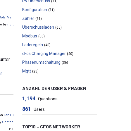
PV Überschuss
(71)
Konfiguration
(71)
SolarMan
Zähler
(71)
go by
nort
Überschussladen
(65)
Modbus
(50)
Laderegeln
(40)
cFos Charging Manager
(40)
unter
Phasenumschaltung
(36)
Mqtt
(28)
hr
ANZAHL DER USER & FRAGEN
1,194
Questions
861
Users
von
FanTC
by
Geotec
TOP10 – CFOS NETWORKER
♥ 1