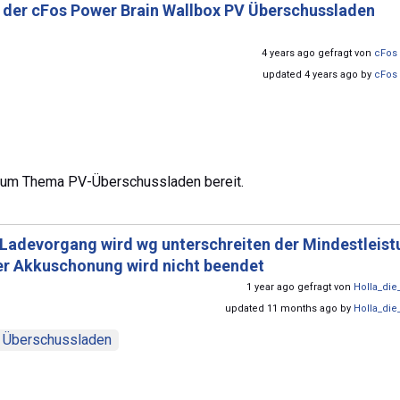
t der cFos Power Brain Wallbox PV Überschussladen
4 years ago gefragt von
cFos 
updated 4 years ago by
cFos 
s zum Thema PV-Überschussladen bereit.
Ladevorgang wird wg unterschreiten der Mindestleist
er Akkuschonung wird nicht beendet
1 year ago gefragt von
Holla_die
updated 11 months ago by
Holla_die
Überschussladen