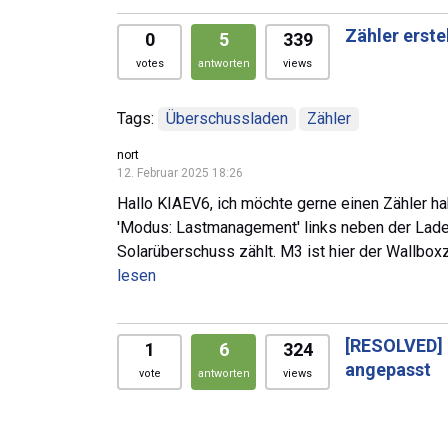
Zähler erste
0
5
339
votes
antworten
views
Tags:
Überschussladen
Zähler
nort
12. Februar 2025 18:26
Hallo KIAEV6, ich möchte gerne einen Zähler ha
'Modus: Lastmanagement' links neben der Ladeg
Solarüberschuss zählt. M3 ist hier der Wallbox
lesen
[RESOLVED]
1
6
324
angepasst
vote
antworten
views