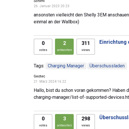
Schimi
26. Januar 2023 20:23
ansonsten vielleicht den Shelly 3EM anschauen..
einmal an der Wallbox)
Einrichtung
0
2
311
votes
antworten
views
Tags:
Charging Manager
Überschussladen
Geotec
21. März 2024 16:22
Hallo, bist du schon voran gekommen? Haben di
charging-manager/list-of-supported-devices.
Überschussl
0
3
298
votes
antworten
views