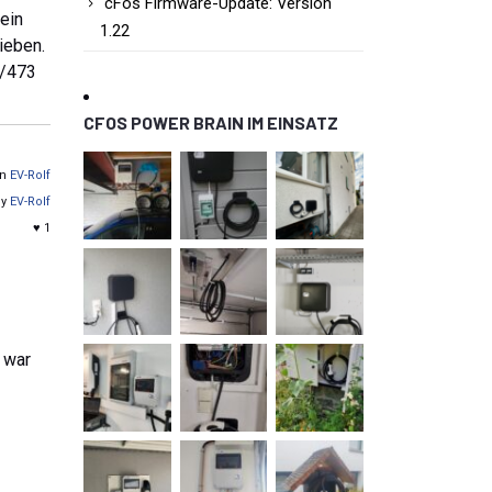
cFos Firmware-Update: Version
 ein
1.22
ieben.
s/473
CFOS POWER BRAIN IM EINSATZ
on
EV-Rolf
by
EV-Rolf
♥ 1
 war