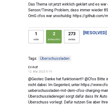
Das Thema ist jetzt wirklich geklärt und es war
Sensor/Timing Problem, dass immer wieder 850
OmG cfos war unschuldig: https://github.co
[RESOLVED]
1
2
273
vote
antworten
views
Tags:
Überschussladen
EV-Rolf
12. Mai 2023 0:19
@Geotec Danke hat funktioniert!! @Cfos Bitte i
nicht dabei. Im Gegenteil, unter https://www.c
ueberschussladen-mit-dem-cfos-charging-manag
Überschussladeregel sorgt dafür dass Ihr Auto 
Überschuss vorliegt. Dafür nutzen Sie aber Ihr