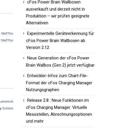
cFos Power Brain Wallboxen
ausverkauft und derzeit nicht in
Produktion – wir prüfen geeignete
Alternativen
Experimentelle Geräteerkennung für
n
StefTho
cFos Power Brain Wallboxen ab
y
StefTho
Version 2.12
Neue Generation der cFos Power
Brain Wallbox (Gen 2) jetzt verfügbar
Entwickler-Infos zum Chart-File-
Format der cFos Charging Manager
Nutzungsgraphen
Release 2.8 : Neue Funktionen im
uemnick
cFos Charging Manager: Virtuelle
by
Schimi
Messstellen, Abrechnungsoptionen
und mehr