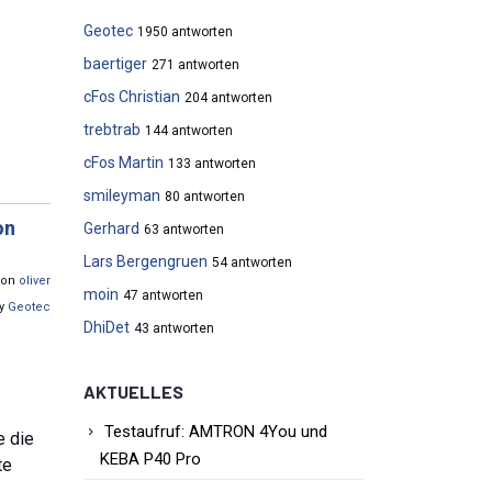
Geotec
1950 antworten
baertiger
271 antworten
cFos Christian
204 antworten
trebtrab
144 antworten
cFos Martin
133 antworten
smileyman
80 antworten
on
Gerhard
63 antworten
Lars Bergengruen
54 antworten
 von
oliver
moin
47 antworten
by
Geotec
DhiDet
43 antworten
AKTUELLES
Testaufruf: AMTRON 4You und
e die
KEBA P40 Pro
te