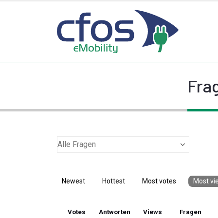
Frag
Newest
Hottest
Most votes
Most vi
Votes
Antworten
Views
Fragen