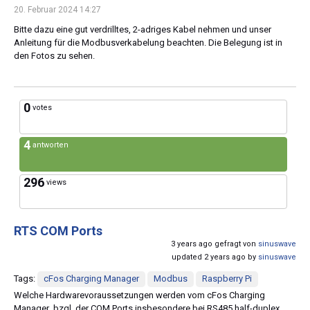
20. Februar 2024 14:27
Bitte dazu eine gut verdrilltes, 2-adriges Kabel nehmen und unser
Anleitung für die Modbusverkabelung beachten. Die Belegung ist in
den Fotos zu sehen.
0
votes
4
antworten
296
views
RTS COM Ports
3 years ago gefragt von
sinuswave
updated 2 years ago by
sinuswave
Tags:
cFos Charging Manager
Modbus
Raspberry Pi
Welche Hardwarevoraussetzungen werden vom cFos Charging
Manager bzgl. der COM Ports insbesondere bei RS485 half-duplex