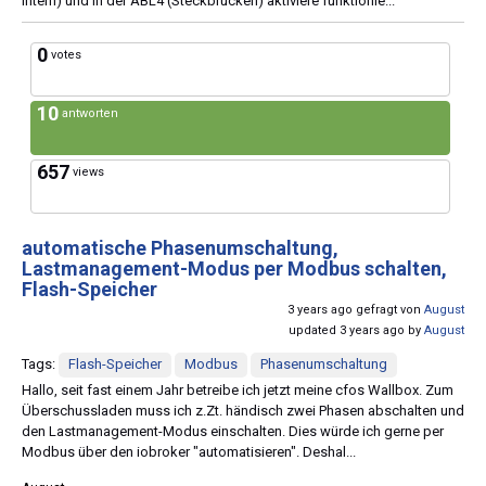
intern) und in der ABL4 (Steckbrücken) aktiviere funktionie...
0
votes
10
antworten
657
views
automatische Phasenumschaltung,
Lastmanagement-Modus per Modbus schalten,
Flash-Speicher
3 years ago gefragt von
August
updated 3 years ago by
August
Tags:
Flash-Speicher
Modbus
Phasenumschaltung
Hallo, seit fast einem Jahr betreibe ich jetzt meine cfos Wallbox. Zum
Überschussladen muss ich z.Zt. händisch zwei Phasen abschalten und
den Lastmanagement-Modus einschalten. Dies würde ich gerne per
Modbus über den iobroker "automatisieren". Deshal...