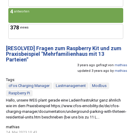
4
antworten
378
views
[RESOLVED]
Fragen zum Raspberry Kit und zum
Praxisbeispiel "Mehrfamilienhaus mit 13
Parteien"
3 years ago gefragt von
mathias
updated 3 years ago by
mathias
Tags:
cFos Charging Manager
Lastmanagement
Modbus
Raspberry Pi
Hallo, unsere WEG plant gerade eine Ladeinfrastruktur ganz ähnlich
wie im dem Praxisbeispiel https://www.cfos-emobility.de/de/cfos-
charging-manager/documentation/underground-parking-with-thirteen-
residential-units.htm beschrieben (bei uns bis zu 11 L...
mathias
24. Mai 2023 10:43