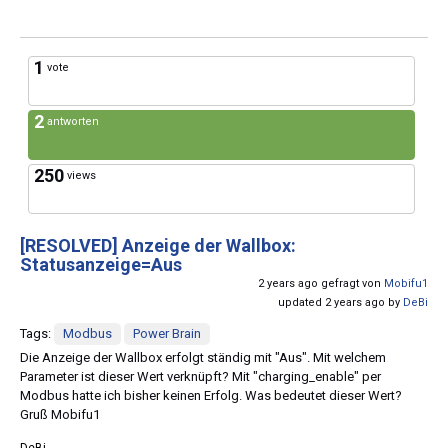
1
vote
2
antworten
250
views
[RESOLVED]
Anzeige der Wallbox:
Statusanzeige=Aus
2 years ago gefragt von
Mobifu1
updated 2 years ago by
DeBi
Tags:
Modbus
Power Brain
Die Anzeige der Wallbox erfolgt ständig mit "Aus". Mit welchem
Parameter ist dieser Wert verknüpft? Mit "charging_enable" per
Modbus hatte ich bisher keinen Erfolg. Was bedeutet dieser Wert?
Gruß Mobifu1
DeBi