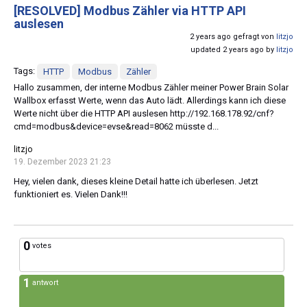
[RESOLVED]
Modbus Zähler via HTTP API
auslesen
2 years ago gefragt von
litzjo
updated 2 years ago by
litzjo
Tags:
HTTP
Modbus
Zähler
Hallo zusammen, der interne Modbus Zähler meiner Power Brain Solar
Wallbox erfasst Werte, wenn das Auto lädt. Allerdings kann ich diese
Werte nicht über die HTTP API auslesen http://192.168.178.92/cnf?
cmd=modbus&device=evse&read=8062 müsste d...
litzjo
19. Dezember 2023 21:23
Hey, vielen dank, dieses kleine Detail hatte ich überlesen. Jetzt
funktioniert es. Vielen Dank!!!
0
votes
1
antwort