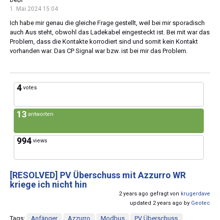
1. Mai 2024 15:04
Ich habe mir genau die gleiche Frage gestellt, weil bei mir sporadisch
auch Aus steht, obwohl das Ladekabel eingesteckt ist. Bei mit war das
Problem, dass die Kontakte korrodiert sind und somit kein Kontakt
vorhanden war. Das CP Signal war bzw. ist bei mir das Problem.
4
votes
13
antworten
994
views
[RESOLVED]
PV Überschuss mit Azzurro WR
kriege ich nicht hin
2 years ago gefragt von
krugerdave
updated 2 years ago by
Geotec
Tags:
Anfänger
Azzurro
Modbus
PV Überschuss