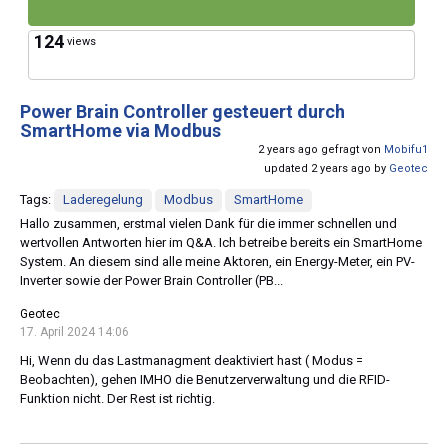
124
views
Power Brain Controller gesteuert durch
SmartHome via Modbus
2 years ago gefragt von
Mobifu1
updated 2 years ago by
Geotec
Tags:
Laderegelung
Modbus
SmartHome
Hallo zusammen, erstmal vielen Dank für die immer schnellen und
wertvollen Antworten hier im Q&A. Ich betreibe bereits ein SmartHome
System. An diesem sind alle meine Aktoren, ein Energy-Meter, ein PV-
Inverter sowie der Power Brain Controller (PB...
Geotec
17. April 2024 14:06
Hi, Wenn du das Lastmanagment deaktiviert hast ( Modus =
Beobachten), gehen IMHO die Benutzerverwaltung und die RFID-
Funktion nicht. Der Rest ist richtig.