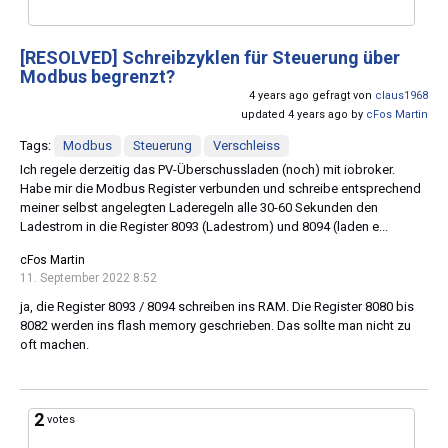
[RESOLVED]
Schreibzyklen für Steuerung über
Modbus begrenzt?
4 years ago gefragt von
claus1968
updated 4 years ago by
cFos Martin
Tags:
Modbus
Steuerung
Verschleiss
Ich regele derzeitig das PV-Überschussladen (noch) mit iobroker.
Habe mir die Modbus Register verbunden und schreibe entsprechend
meiner selbst angelegten Laderegeln alle 30-60 Sekunden den
Ladestrom in die Register 8093 (Ladestrom) und 8094 (laden e...
cFos Martin
11. September 2022 8:52
ja, die Register 8093 / 8094 schreiben ins RAM. Die Register 8080 bis
8082 werden ins flash memory geschrieben. Das sollte man nicht zu
oft machen.
2
votes