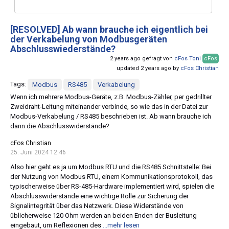
[RESOLVED]
Ab wann brauche ich eigentlich bei
der Verkabelung von Modbusgeräten
Abschlusswiederstände?
2 years ago gefragt von
cFos Toni
cFos
updated 2 years ago by
cFos Christian
Tags:
Modbus
RS485
Verkabelung
Wenn ich mehrere Modbus-Geräte, z.B. Modbus-Zähler, per gedrillter
Zweidraht-Leitung miteinander verbinde, so wie das in der Datei zur
Modbus-Verkabelung / RS485 beschrieben ist. Ab wann brauche ich
dann die Abschlusswiderstände?
cFos Christian
25. Juni 2024 12:46
Also hier geht es ja um Modbus RTU und die RS485 Schnittstelle: Bei
der Nutzung von Modbus RTU, einem Kommunikationsprotokoll, das
typischerweise über RS-485-Hardware implementiert wird, spielen die
Abschlusswiderstände eine wichtige Rolle zur Sicherung der
Signalintegrität über das Netzwerk. Diese Widerstände von
üblicherweise 120 Ohm werden an beiden Enden der Busleitung
eingebaut, um Reflexionen des
...mehr lesen