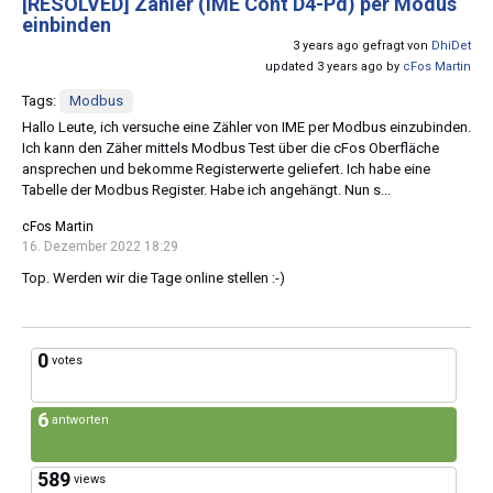
[RESOLVED]
Zähler (IME Cont D4-Pd) per Modus
einbinden
3 years ago gefragt von
DhiDet
updated 3 years ago by
cFos Martin
Tags:
Modbus
Hallo Leute, ich versuche eine Zähler von IME per Modbus einzubinden.
Ich kann den Zäher mittels Modbus Test über die cFos Oberfläche
ansprechen und bekomme Registerwerte geliefert. Ich habe eine
Tabelle der Modbus Register. Habe ich angehängt. Nun s...
cFos Martin
16. Dezember 2022 18:29
Top. Werden wir die Tage online stellen :-)
0
votes
6
antworten
589
views