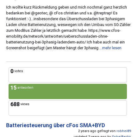
Ich wollte kurz Rückmeldung geben und mich nochmal ganz herzlich
bedanken bei @geotec, @ cFos christian und v.a. @treptrap! Es
funktioniert :-)...insbesondere das Überschussladen bei 3phasigem
Laden ohne Batterienutzung, weswegen ich den Umbau vom S0-Zähler
zum ModBus Zähler ja letztlich gemacht habe. https://www.cfos-
emobility.de/network/antworten/ueberschussladen-ohne-
batterienutzung-bei-3phasig-ladendem-auto/ Ich habe auch mal ein
Screenshot beigefügt (am Master hängt der 3phasig
...mehr lesen
0
votes
15
antworten
688
views
Batteriesteuerung über cFos SMA+BYD
2 years ago gefragt von
robhei89
updated 2 years ago by
SpbeiBerlin