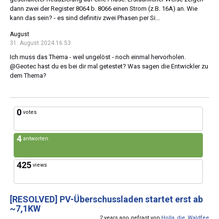
dann zwei der Register 8064 b. 8066 einen Strom (z.B. 16A) an. Wie
kann das sein? - es sind definitiv zwei Phasen per Si...
August
31. August 2024 16:53
Ich muss das Thema - weil ungelöst - noch einmal hervorholen.
@Geotec hast du es bei dir mal getestet? Was sagen die Entwickler zu
dem Thema?
0
votes
4
antworten
425
views
[RESOLVED]
PV-Überschussladen startet erst ab
~7,1KW
2 years ago gefragt von
Holla_die_Waldfee