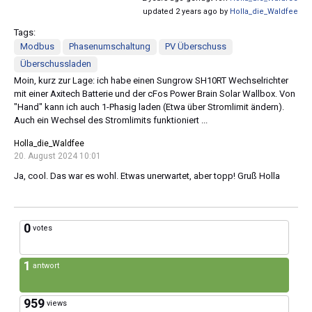
updated 2 years ago by
Holla_die_Waldfee
Tags:
Modbus
Phasenumschaltung
PV Überschuss
Überschussladen
Moin, kurz zur Lage: ich habe einen Sungrow SH10RT Wechselrichter
mit einer Axitech Batterie und der cFos Power Brain Solar Wallbox. Von
"Hand" kann ich auch 1-Phasig laden (Etwa über Stromlimit ändern).
Auch ein Wechsel des Stromlimits funktioniert ...
Holla_die_Waldfee
20. August 2024 10:01
Ja, cool. Das war es wohl. Etwas unerwartet, aber topp! Gruß Holla
0
votes
1
antwort
959
views