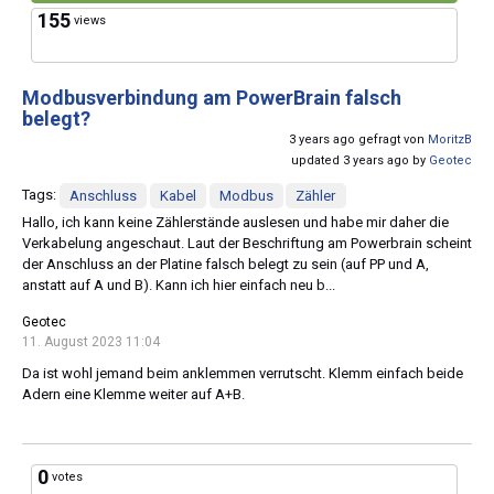
155
views
Modbusverbindung am PowerBrain falsch
belegt?
3 years ago gefragt von
MoritzB
updated 3 years ago by
Geotec
Tags:
Anschluss
Kabel
Modbus
Zähler
Hallo, ich kann keine Zählerstände auslesen und habe mir daher die
Verkabelung angeschaut. Laut der Beschriftung am Powerbrain scheint
der Anschluss an der Platine falsch belegt zu sein (auf PP und A,
anstatt auf A und B). Kann ich hier einfach neu b...
Geotec
11. August 2023 11:04
Da ist wohl jemand beim anklemmen verrutscht. Klemm einfach beide
Adern eine Klemme weiter auf A+B.
0
votes