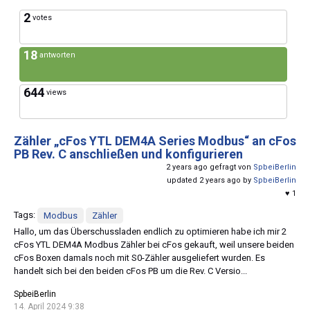
2
votes
18
antworten
644
views
Zähler „cFos YTL DEM4A Series Modbus“ an cFos
PB Rev. C anschließen und konfigurieren
2 years ago gefragt von
SpbeiBerlin
updated 2 years ago by
SpbeiBerlin
♥ 1
Tags:
Modbus
Zähler
Hallo, um das Überschussladen endlich zu optimieren habe ich mir 2
cFos YTL DEM4A Modbus Zähler bei cFos gekauft, weil unsere beiden
cFos Boxen damals noch mit S0-Zähler ausgeliefert wurden. Es
handelt sich bei den beiden cFos PB um die Rev. C Versio...
SpbeiBerlin
14. April 2024 9:38