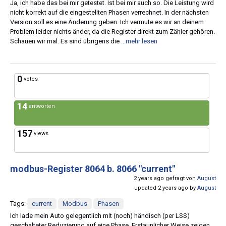
Ja, ich habe das bei mir getestet. Ist bei mir auch so. Die Leistung wird
nicht korrekt auf die eingestellten Phasen verrechnet. In der nächsten
Version soll es eine Änderung geben. Ich vermute es wir an deinem
Problem leider nichts änder, da die Register direkt zum Zähler gehören.
Schauen wir mal. Es sind übrigens die
...mehr lesen
0
votes
14
antworten
157
views
modbus-Register 8064 b. 8066 "current"
2 years ago gefragt von
August
updated 2 years ago by
August
Tags:
current
Modbus
Phasen
Ich lade mein Auto gelegentlich mit (noch) händisch (per LSS)
geschalteter Reduzierung auf eine Phase. Erstaunlicher Weise zeigen