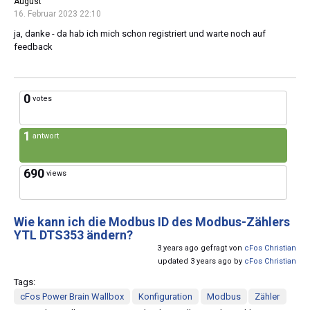
August
16. Februar 2023 22:10
ja, danke - da hab ich mich schon registriert und warte noch auf
feedback
0
votes
1
antwort
690
views
Wie kann ich die Modbus ID des Modbus-Zählers
YTL DTS353 ändern?
3 years ago gefragt von
cFos Christian
updated 3 years ago by
cFos Christian
Tags:
cFos Power Brain Wallbox
Konfiguration
Modbus
Zähler