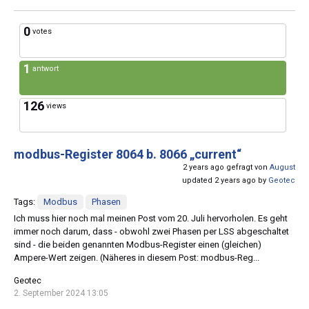
0
votes
1
antwort
126
views
modbus-Register 8064 b. 8066 „current“
2 years ago gefragt von
August
updated 2 years ago by
Geotec
Tags:
Modbus
Phasen
Ich muss hier noch mal meinen Post vom 20. Juli hervorholen. Es geht
immer noch darum, dass - obwohl zwei Phasen per LSS abgeschaltet
sind - die beiden genannten Modbus-Register einen (gleichen)
Ampere-Wert zeigen. (Näheres in diesem Post: modbus-Reg...
Geotec
2. September 2024 13:05