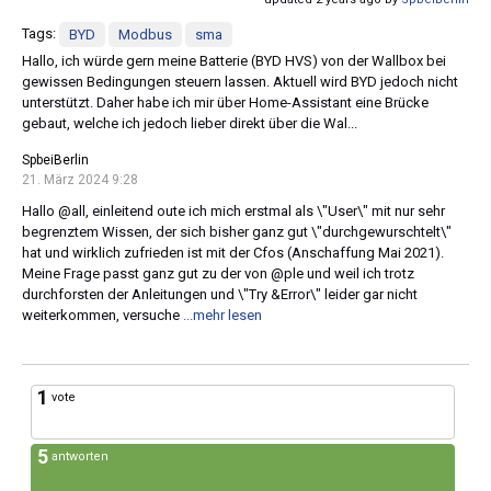
Tags:
BYD
Modbus
sma
Hallo, ich würde gern meine Batterie (BYD HVS) von der Wallbox bei
gewissen Bedingungen steuern lassen. Aktuell wird BYD jedoch nicht
unterstützt. Daher habe ich mir über Home-Assistant eine Brücke
gebaut, welche ich jedoch lieber direkt über die Wal...
SpbeiBerlin
21. März 2024 9:28
Hallo @all, einleitend oute ich mich erstmal als \"User\" mit nur sehr
begrenztem Wissen, der sich bisher ganz gut \"durchgewurschtelt\"
hat und wirklich zufrieden ist mit der Cfos (Anschaffung Mai 2021).
Meine Frage passt ganz gut zu der von @ple und weil ich trotz
durchforsten der Anleitungen und \"Try &Error\" leider gar nicht
weiterkommen, versuche
...mehr lesen
1
vote
5
antworten