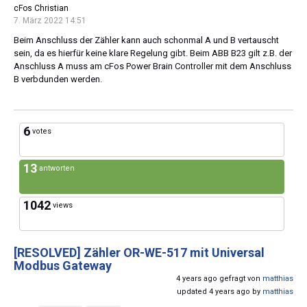
cFos Christian
7. März 2022 14:51
Beim Anschluss der Zähler kann auch schonmal A und B vertauscht
sein, da es hierfür keine klare Regelung gibt. Beim ABB B23 gilt z.B. der
Anschluss A muss am cFos Power Brain Controller mit dem Anschluss
B verbdunden werden.
6
votes
13
antworten
1042
views
[RESOLVED]
Zähler OR-WE-517 mit Universal
Modbus Gateway
4 years ago gefragt von
matthias
updated 4 years ago by
matthias