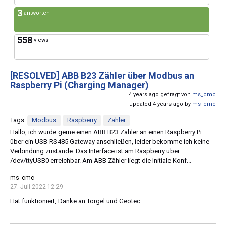
3
antworten
558
views
[RESOLVED]
ABB B23 Zähler über Modbus an
Raspberry Pi (Charging Manager)
4 years ago gefragt von
ms_cmc
updated 4 years ago by
ms_cmc
Tags:
Modbus
Raspberry
Zähler
Hallo, ich würde gerne einen ABB B23 Zähler an einen Raspberry Pi
über ein USB-RS485 Gateway anschließen, leider bekomme ich keine
Verbindung zustande. Das Interface ist am Raspberry über
/dev/ttyUSB0 erreichbar. Am ABB Zähler liegt die Initiale Konf...
ms_cmc
27. Juli 2022 12:29
Hat funktioniert, Danke an Torgel und Geotec.