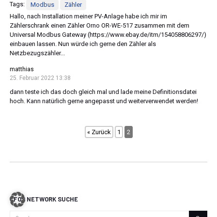
Tags:
Modbus
Zähler
Hallo, nach Installation meiner PV-Anlage habe ich mir im
Zählerschrank einen Zähler Orno OR-WE-517 zusammen mit dem
Universal Modbus Gateway (https://www.ebay.de/itm/154058806297/)
einbauen lassen. Nun würde ich gerne den Zähler als
Netzbezugszähler...
matthias
25. Februar 2022 13:38
dann teste ich das doch gleich mal und lade meine Definitionsdatei
hoch. Kann natürlich gerne angepasst und weiterverwendet werden!
« Zurück
1
2
CFOS NETWORK SUCHE