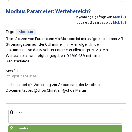
Modbus Parameter: Wertebereich?
2 years ago gefragt von
Mobifu1
updated 2 years ago by
Mobifu1
Tags:
Modbus
Beim Setzen von Parametern via Modbus ist mir aufgefallen, dass z.B.
Stromangaben auf der GUI immer in mA erfolgen. In der
Dokumentation der Modbus-Parameter allerdings ist z.B. ein
Wertebereich wie folgt angegeben [0,1A]6-63A mit einer
Registerlänge...
Mobifu1
22. April 2024 8:39
Hallo , anbei ein Vorschlag zur Anpassung der Modbus
Dokumentation. @cFos Christian @cFos Martin
0
votes
2
antworten