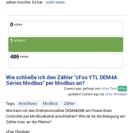
sehen möchte. Es hat
...mehr lesen
0
votes
1
antwort
486
views
Wie schließe ich den Zähler "cFos YTL DEM4A
Series Modbus" per Modbus an?
2 years ago gefragt von
cFos Toni
cFos
updated 2 years ago by
cFos Christian
Tags:
Anschluss
Modbus
Zähler
Wie kann ich den Drehstromzähler DEM4A00B am Power Brain
Controller per Modbuskabel anschließen? Wie ist da die Belegung am
Zähler bzw. an der Platine?
cFos Christian