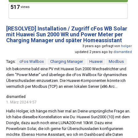
517
views
[RESOLVED]
Installation / Zugriff cFos WB Solar
mit Huawei Sun 2000 WR und Power Meter per
Charging Manager und später Homeassistant
3 years ago gefragt von
holger
updated 2 years ago by
dismantled
Tags:
cFos Wallbox
Charging Manager
Huawei
Modbus
Ich bekomme bald eine PV mit Huawei Sun 2000 Wechselrichter und
dem "Power Meter" und überlege die cFos Wallbox für dynamisches
Überschusladen einzusetzen. Die Huawei-Komponenten könnte ich
vermutlich per Modbus (TCP) an einen lokalen Server (x86 Arc...
dismantled
1. März 2024 9:57
Hallo Holger, ich hänge mich hier mal an Deine ursprüngliche Frage an.
Ich habe dieselbe Konstellation wie Du: Huawei Sun2000 (10) mit dem
Dongle, dazu auch noch eine LUNA200 mit 10kW. Dazu eine
Powerbrain Solar, die ich gerne für Überschussladen konfigurieren
möchte. Ebenso Home Assistant, wo ich im Dashboard alle Daten