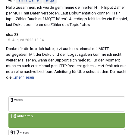
Tags:
HTTP Zähler
Mqtt
Hallo zusammen, ich würde gern meine definierten HTTP Input Zähler
per MQTT mit Daten versorgen. Laut Dokumentation können HTTP
Input Zähler "auch auf MQTT hören". Allerdings fehlt leider ein Beispiel,
laut Doku abonnieren die Zähler das Topic "cfos_...
ulsa-23
15. August 2023 18:34
Danke für die Info. Ich habe jetzt auch erst einmal mit MQTT
aufgegeben. Mit der Doku und den Logausgaben komme ich nicht
weiter. Mal sehen, wann der Support sich meldet. Für den Moment
muss es auch erst einmal per HTTP Request gehen. Jetzt fehlt mir nur
noch eine nachvollziehbare Anleitung für Überschussladen. Da macht
die
...mehr lesen
3
votes
16
antworten
917
views