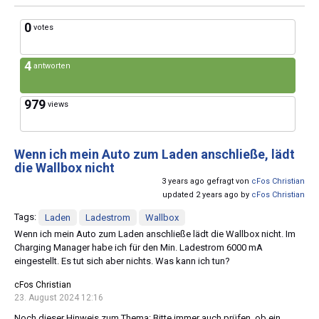
0
votes
4
antworten
979
views
Wenn ich mein Auto zum Laden anschließe, lädt
die Wallbox nicht
3 years ago gefragt von
cFos Christian
updated 2 years ago by
cFos Christian
Tags:
Laden
Ladestrom
Wallbox
Wenn ich mein Auto zum Laden anschließe lädt die Wallbox nicht. Im
Charging Manager habe ich für den Min. Ladestrom 6000 mA
eingestellt. Es tut sich aber nichts. Was kann ich tun?
cFos Christian
23. August 2024 12:16
Noch dieser Hinweis zum Thema: Bitte immer auch prüfen, ob ein