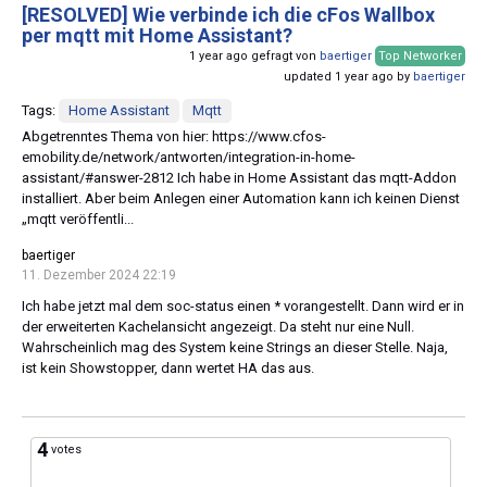
[RESOLVED]
Wie verbinde ich die cFos Wallbox
per mqtt mit Home Assistant?
1 year ago gefragt von
baertiger
Top Networker
updated 1 year ago by
baertiger
Tags:
Home Assistant
Mqtt
Abgetrenntes Thema von hier: https://www.cfos-
emobility.de/network/antworten/integration-in-home-
assistant/#answer-2812 Ich habe in Home Assistant das mqtt-Addon
installiert. Aber beim Anlegen einer Automation kann ich keinen Dienst
„mqtt veröffentli...
baertiger
11. Dezember 2024 22:19
Ich habe jetzt mal dem soc-status einen * vorangestellt. Dann wird er in
der erweiterten Kachelansicht angezeigt. Da steht nur eine Null.
Wahrscheinlich mag des System keine Strings an dieser Stelle. Naja,
ist kein Showstopper, dann wertet HA das aus.
4
votes