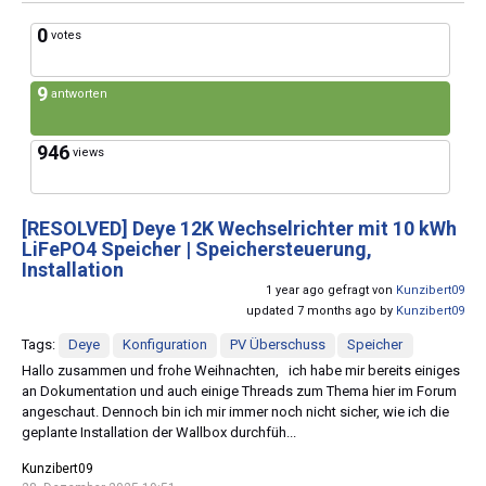
0
votes
9
antworten
946
views
[RESOLVED]
Deye 12K Wechselrichter mit 10 kWh
LiFePO4 Speicher | Speichersteuerung,
Installation
1 year ago gefragt von
Kunzibert09
updated 7 months ago by
Kunzibert09
Tags:
Deye
Konfiguration
PV Überschuss
Speicher
Hallo zusammen und frohe Weihnachten, ich habe mir bereits einiges
an Dokumentation und auch einige Threads zum Thema hier im Forum
angeschaut. Dennoch bin ich mir immer noch nicht sicher, wie ich die
geplante Installation der Wallbox durchfüh...
Kunzibert09