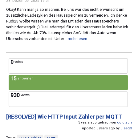
28. Dezember 2025 19:51
Okay! Kann man ja so machen. Bei uns war das nicht erwünscht um
zusätzliche Ladezyklen des Hausspeichers zu vermeiden. Ich denke
Rudi23 wollte wissen wie man das Entladen des Hausspeichers
verhindert/regelt. ;) Die Laderegel für das Überschuss laden habe ich
ähnlich wie du. Ab 70% Hausspeicher SoC lädt das Auto wenn
Überschuss vorhanden ist. Unter
...mehr lesen
0
votes
15
antworten
930
views
[RESOLVED]
Wie HTTP Input Zähler per MQTT
3 years ago gefragt von
coldtech
updated 3 years ago by
ulsa-23