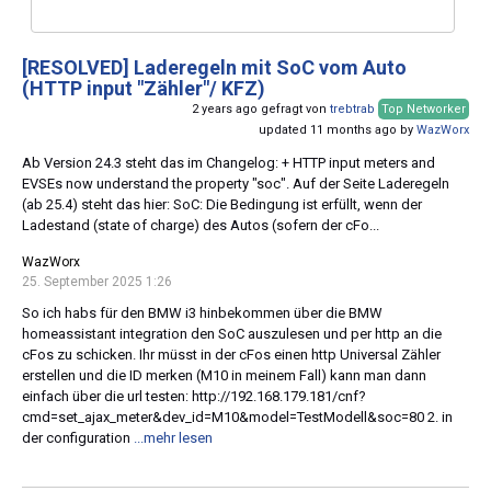
[RESOLVED]
Laderegeln mit SoC vom Auto
(HTTP input "Zähler"/ KFZ)
2 years ago gefragt von
trebtrab
Top Networker
updated 11 months ago by
WazWorx
Ab Version 24.3 steht das im Changelog: + HTTP input meters and
EVSEs now understand the property "soc". Auf der Seite Laderegeln
(ab 25.4) steht das hier: SoC: Die Bedingung ist erfüllt, wenn der
Ladestand (state of charge) des Autos (sofern der cFo...
WazWorx
25. September 2025 1:26
So ich habs für den BMW i3 hinbekommen über die BMW
homeassistant integration den SoC auszulesen und per http an die
cFos zu schicken. Ihr müsst in der cFos einen http Universal Zähler
erstellen und die ID merken (M10 in meinem Fall) kann man dann
einfach über die url testen: http://192.168.179.181/cnf?
cmd=set_ajax_meter&dev_id=M10&model=TestModell&soc=80 2. in
der configuration
...mehr lesen