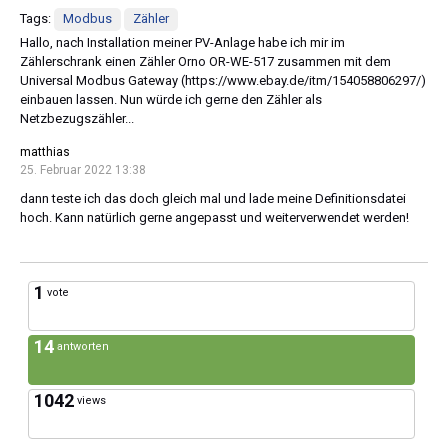
Tags:
Modbus
Zähler
Hallo, nach Installation meiner PV-Anlage habe ich mir im
Zählerschrank einen Zähler Orno OR-WE-517 zusammen mit dem
Universal Modbus Gateway (https://www.ebay.de/itm/154058806297/)
einbauen lassen. Nun würde ich gerne den Zähler als
Netzbezugszähler...
matthias
25. Februar 2022 13:38
dann teste ich das doch gleich mal und lade meine Definitionsdatei
hoch. Kann natürlich gerne angepasst und weiterverwendet werden!
1
vote
14
antworten
1042
views