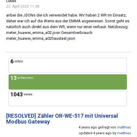
Lukas
22. April 2025 11:38
anbei die JSONs die ich verwendet habe. Wir haben 2 WR im Einsatz,
daher war ich auf die Werte aus der EMMA angewiesen. Sonst geht es
natürlich auch direkt aus dem WR, wenn nur einer verbaut. Netzbezug:
meter_huawei_emma_a02.josn Gesamtverbrauch:
meter_huawei_emma_a02hauslast.json
6
votes
13
antworten
1043
views
[RESOLVED]
Zähler OR-WE-517 mit Universal
Modbus Gateway
4 years ago gefragt von
matthias
updated 4 years ago by
matthias