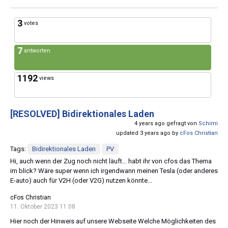
3
votes
7
antworten
1192
views
[RESOLVED]
Bidirektionales Laden
4 years ago gefragt von
Schimi
updated 3 years ago by
cFos Christian
Tags:
Bidirektionales Laden
PV
Hi, auch wenn der Zug noch nicht läuft... habt ihr von cfos das Thema
im blick? Wäre super wenn ich irgendwann meinen Tesla (oder anderes
E-auto) auch für V2H (oder V2G) nutzen könnte...
cFos Christian
11. Oktober 2023 11:08
Hier noch der Hinweis auf unsere Webseite Welche Möglichkeiten des