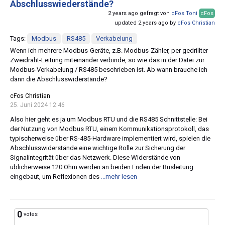
Abschlusswiederstände?
2 years ago gefragt von
cFos Toni
cFos
updated 2 years ago by
cFos Christian
Tags:
Modbus
RS485
Verkabelung
Wenn ich mehrere Modbus-Geräte, z.B. Modbus-Zähler, per gedrillter
Zweidraht-Leitung miteinander verbinde, so wie das in der Datei zur
Modbus-Verkabelung / RS485 beschrieben ist. Ab wann brauche ich
dann die Abschlusswiderstände?
cFos Christian
25. Juni 2024 12:46
Also hier geht es ja um Modbus RTU und die RS485 Schnittstelle: Bei
der Nutzung von Modbus RTU, einem Kommunikationsprotokoll, das
typischerweise über RS-485-Hardware implementiert wird, spielen die
Abschlusswiderstände eine wichtige Rolle zur Sicherung der
Signalintegrität über das Netzwerk. Diese Widerstände von
üblicherweise 120 Ohm werden an beiden Enden der Busleitung
eingebaut, um Reflexionen des
...mehr lesen
0
votes