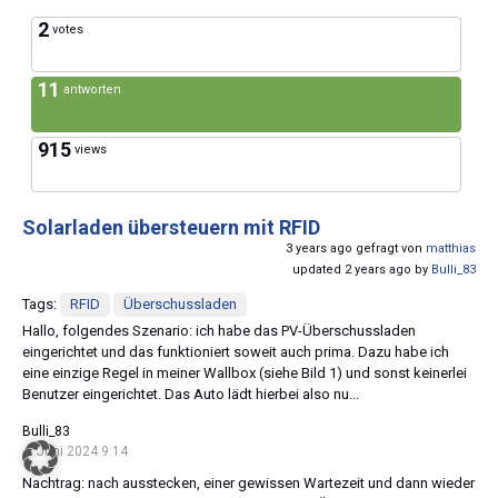
2
votes
11
antworten
915
views
Solarladen übersteuern mit RFID
3 years ago gefragt von
matthias
updated 2 years ago by
Bulli_83
Tags:
RFID
Überschussladen
Hallo, folgendes Szenario: ich habe das PV-Überschussladen
eingerichtet und das funktioniert soweit auch prima. Dazu habe ich
eine einzige Regel in meiner Wallbox (siehe Bild 1) und sonst keinerlei
Benutzer eingerichtet. Das Auto lädt hierbei also nu...
Bulli_83
4. Juni 2024 9:14
Nachtrag: nach ausstecken, einer gewissen Wartezeit und dann wieder