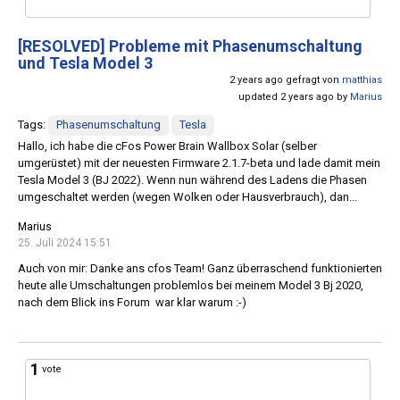
[RESOLVED]
Probleme mit Phasenumschaltung
und Tesla Model 3
2 years ago gefragt von
matthias
updated 2 years ago by
Marius
Tags:
Phasenumschaltung
Tesla
Hallo, ich habe die cFos Power Brain Wallbox Solar (selber
umgerüstet) mit der neuesten Firmware 2.1.7-beta und lade damit mein
Tesla Model 3 (BJ 2022). Wenn nun während des Ladens die Phasen
umgeschaltet werden (wegen Wolken oder Hausverbrauch), dan...
Marius
25. Juli 2024 15:51
Auch von mir: Danke ans cfos Team! Ganz überraschend funktionierten
heute alle Umschaltungen problemlos bei meinem Model 3 Bj 2020,
nach dem Blick ins Forum war klar warum :-)
1
vote