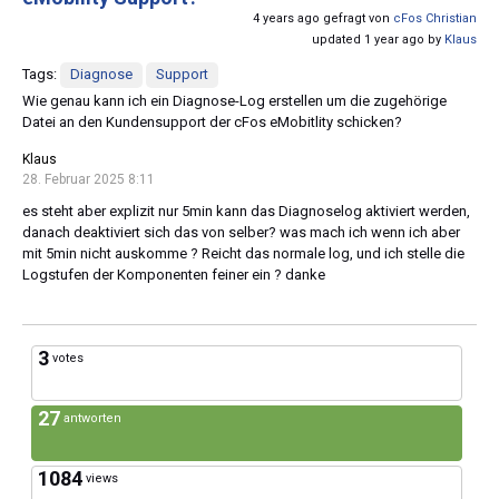
4 years ago gefragt von
cFos Christian
updated 1 year ago by
Klaus
Tags:
Diagnose
Support
Wie genau kann ich ein Diagnose-Log erstellen um die zugehörige
Datei an den Kundensupport der cFos eMobitlity schicken?
Klaus
28. Februar 2025 8:11
es steht aber explizit nur 5min kann das Diagnoselog aktiviert werden,
danach deaktiviert sich das von selber? was mach ich wenn ich aber
mit 5min nicht auskomme ? Reicht das normale log, und ich stelle die
Logstufen der Komponenten feiner ein ? danke
3
votes
27
antworten
1084
views