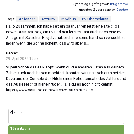
2 years ago gefragt von
krugerdave
updated 2 years ago by
Geotec
Tags:
Anfänger
Azzurro
Modbus
PV Überschuss
Hallo Zusammen, Ich habe seit ein paar Jahren jetzt eine alte cFos
Power Brain Wallbox, ein EV und seit letztes Jahr auch noch eine PV
Anlage mit Speicher. Bis jetzt habe ich meistens händisch versucht zu
laden wenn die Sonne scheint, das wird aber s...
Geotec
29. April 2024 19:57
Super! Schön das es klappt. Wenn du die anderen Daten aus deinem
Zähler auch noch haben möchtest, könnten wir uns noch dran setzten.
Dazu aus der Console des Hitchi einen Rohdatensatz des Zählers und
das Auslesescript hier einfügen. Falls du es noch nicht kennst:
https://www.youtube.com/watch?v=VuXpzKetOhc
4
votes
15
antworten