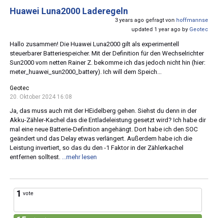
Huawei Luna2000 Laderegeln
3 years ago gefragt von
hoffmannse
updated 1 year ago by
Geotec
Hallo zusammen! Die Huawei Luna2000 gilt als experimentell
steuerbarer Batteriespeicher. Mit der Definition für den Wechselrichter
Sun2000 vom netten Rainer Z. bekomme ich das jedoch nicht hin (hier:
meter_huawei_sun2000_battery). Ich will dem Speich...
Geotec
20. Oktober 2024 16:08
Ja, das muss auch mit der HEidelberg gehen. Siehst du denn in der
Akku-Zähler-Kachel das die Entladeleistung gesetzt wird? Ich habe dir
mal eine neue Batterie-Definition angehängt. Dort habe ich den SOC
geändert und das Delay etwas verlängert. Außerdem habe ich die
Leistung invertiert, so das du den -1 Faktor in der Zählerkachel
entfernen solltest.
...mehr lesen
1
vote