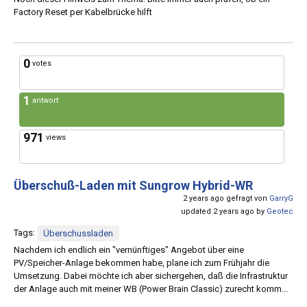
Factory Reset per Kabelbrücke hilft
0
votes
1
antwort
971
views
Überschuß-Laden mit Sungrow Hybrid-WR
2 years ago gefragt von
GarryG
updated 2 years ago by
Geotec
Tags:
Überschussladen
Nachdem ich endlich ein "vernünftiges" Angebot über eine
PV/Speicher-Anlage bekommen habe, plane ich zum Frühjahr die
Umsetzung. Dabei möchte ich aber sichergehen, daß die Infrastruktur
der Anlage auch mit meiner WB (Power Brain Classic) zurecht komm...