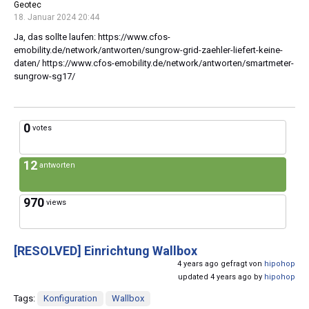
Geotec
18. Januar 2024 20:44
Ja, das sollte laufen: https://www.cfos-
emobility.de/network/antworten/sungrow-grid-zaehler-liefert-keine-
daten/ https://www.cfos-emobility.de/network/antworten/smartmeter-
sungrow-sg17/
0
votes
12
antworten
970
views
[RESOLVED]
Einrichtung Wallbox
4 years ago gefragt von
hipohop
updated 4 years ago by
hipohop
Tags:
Konfiguration
Wallbox