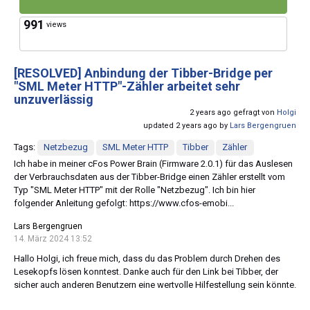
991
views
[RESOLVED]
Anbindung der Tibber-Bridge per
"SML Meter HTTP"-Zähler arbeitet sehr
unzuverlässig
2 years ago gefragt von
Holgi
updated 2 years ago by
Lars Bergengruen
Tags:
Netzbezug
SML Meter HTTP
Tibber
Zähler
Ich habe in meiner cFos Power Brain (Firmware 2.0.1) für das Auslesen
der Verbrauchsdaten aus der Tibber-Bridge einen Zähler erstellt vom
Typ "SML Meter HTTP" mit der Rolle "Netzbezug". Ich bin hier
folgender Anleitung gefolgt: https://www.cfos-emobi...
Lars Bergengruen
14. März 2024 13:52
Hallo Holgi, ich freue mich, dass du das Problem durch Drehen des
Lesekopfs lösen konntest. Danke auch für den Link bei Tibber, der
sicher auch anderen Benutzern eine wertvolle Hilfestellung sein könnte.