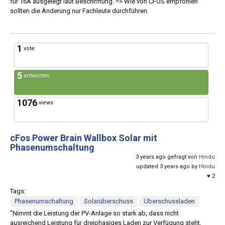
für 16A ausgelegt laut Beschriftung. => Wie von CFOS empfohlen
sollten die Änderung nur Fachleute durchführen.
1
vote
5
antworten
1076
views
cFos Power Brain Wallbox Solar mit
Phasenumschaltung
3 years ago gefragt von
Hindu
updated 3 years ago by
Hindu
♥ 2
Tags:
Phasenumschaltung
Solarüberschuss
Überschussladen
"Nimmt die Leistung der PV-Anlage so stark ab, dass nicht
ausreichend Leistung für dreiphasiges Laden zur Verfügung steht,