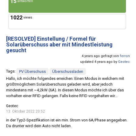
15
antworten
1022
views
[RESOLVED]
Einstellung / Formel für
Solarüberschuss aber mit Mindestleistung
gesucht
4 years ago gefragt von
ferron
updated 4 years ago by
Geotec
Tags:
PV Überschuss
Überschussladen
Hallo, ich möchte folgendes erreichen: Einen Modus in welchem mit
größtmöglichem Solarüberschuss geladen wird, aber jedoch
mindestens mit ~4,2kW (6A). In diesen Modus möchte ich über das
vorhalten einer RFID gelangen. Falls keine RFID vorgehalten wir...
Geotec
13. Oktober 2022 20:52
in der Typ2-Spezifikation ist ein min. Strom von 6A/Phase angegeben.
Da drunter wird dein Auto nicht laden.