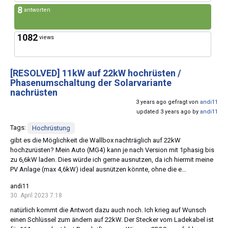
8
antworten
1082
views
[RESOLVED]
11kW auf 22kW hochrüsten /
Phasenumschaltung der Solarvariante
nachrüsten
3 years ago gefragt von
andi11
updated 3 years ago by
andi11
Tags:
Hochrüstung
gibt es die Möglichkeit die Wallbox nachträglich auf 22kW
hochzurüsten? Mein Auto (MG4) kann je nach Version mit 1phasig bis
zu 6,6kW laden. Dies würde ich gerne ausnutzen, da ich hiermit meine
PV Anlage (max 4,6kW) ideal ausnützen könnte, ohne die e...
andi11
30. April 2023 7:18
natürlich kommt die Antwort dazu auch noch. Ich krieg auf Wunsch
einen Schlüssel zum ändern auf 22kW. Der Stecker vom Ladekabel ist