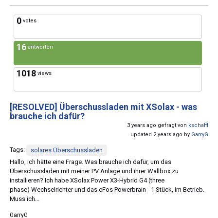
0
votes
16
antworten
1018
views
[RESOLVED]
Überschussladen mit XSolax - was
brauche ich dafür?
3 years ago gefragt von
kschaffl
updated 2 years ago by
GarryG
Tags:
solares Überschussladen
Hallo, ich hätte eine Frage. Was brauche ich dafür, um das
Überschussladen mit meiner PV Anlage und ihrer Wallbox zu
installieren? Ich habe XSolax Power X3-Hybrid G4 (three
phase) Wechselrichter und das cFos Powerbrain - 1 Stück, im Betrieb.
Muss ich...
GarryG