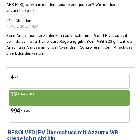
ABB B23), wie kann ich den genau konfigurieren? Wie ist dieser
anzuschließen?
cFos Christian
7. März 2022 14:51
Beim Anschluss der Zähler kann auch schonmal A und B vertauscht
sein, da es hierfür keine klare Regelung gibt. Beim ABB B23 gilt z.B. der
Anschluss A muss am cFos Power Brain Controller mit dem Anschluss
B verbdunden werden.
4
votes
13
antworten
994
views
[RESOLVED]
PV Überschuss mit Azzurro WR
kriege ich nicht hin