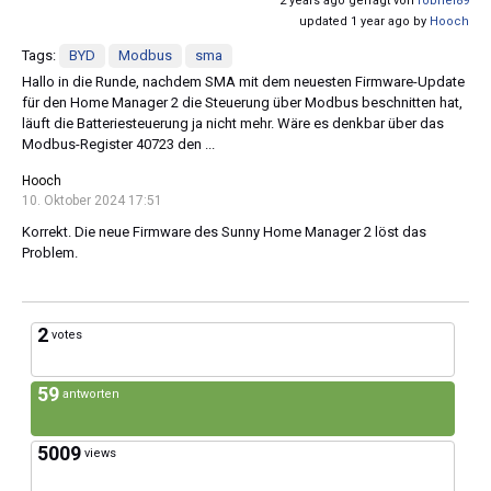
2 years ago gefragt von
robhei89
updated 1 year ago by
Hooch
Tags:
BYD
Modbus
sma
Hallo in die Runde, nachdem SMA mit dem neuesten Firmware-Update
für den Home Manager 2 die Steuerung über Modbus beschnitten hat,
läuft die Batteriesteuerung ja nicht mehr. Wäre es denkbar über das
Modbus-Register 40723 den ...
Hooch
10. Oktober 2024 17:51
Korrekt. Die neue Firmware des Sunny Home Manager 2 löst das
Problem.
2
votes
59
antworten
5009
views