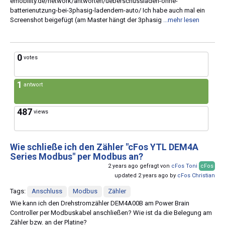
emobility.de/network/antworten/ueberschussladen-ohne-
batterienutzung-bei-3phasig-ladendem-auto/ Ich habe auch mal ein
Screenshot beigefügt (am Master hängt der 3phasig
...mehr lesen
0
votes
1
antwort
487
views
Wie schließe ich den Zähler "cFos YTL DEM4A
Series Modbus" per Modbus an?
2 years ago gefragt von
cFos Toni
cFos
updated 2 years ago by
cFos Christian
Tags:
Anschluss
Modbus
Zähler
Wie kann ich den Drehstromzähler DEM4A00B am Power Brain
Controller per Modbuskabel anschließen? Wie ist da die Belegung am
Zähler bzw. an der Platine?