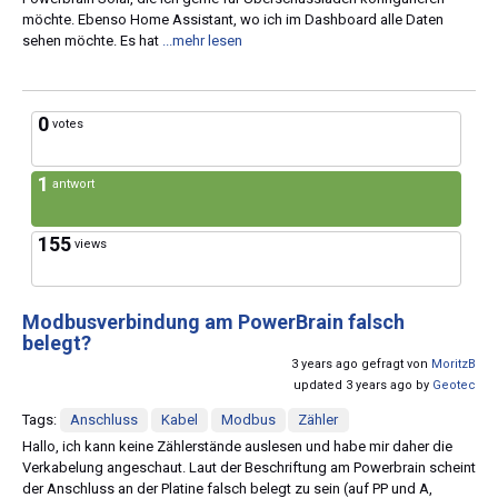
möchte. Ebenso Home Assistant, wo ich im Dashboard alle Daten
sehen möchte. Es hat
...mehr lesen
0
votes
1
antwort
155
views
Modbusverbindung am PowerBrain falsch
belegt?
3 years ago gefragt von
MoritzB
updated 3 years ago by
Geotec
Tags:
Anschluss
Kabel
Modbus
Zähler
Hallo, ich kann keine Zählerstände auslesen und habe mir daher die
Verkabelung angeschaut. Laut der Beschriftung am Powerbrain scheint
der Anschluss an der Platine falsch belegt zu sein (auf PP und A,