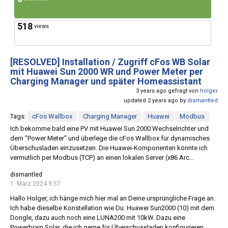
518
views
[RESOLVED]
Installation / Zugriff cFos WB Solar
mit Huawei Sun 2000 WR und Power Meter per
Charging Manager und später Homeassistant
3 years ago gefragt von
holger
updated 2 years ago by
dismantled
Tags:
cFos Wallbox
Charging Manager
Huawei
Modbus
Ich bekomme bald eine PV mit Huawei Sun 2000 Wechselrichter und
dem "Power Meter" und überlege die cFos Wallbox für dynamisches
Überschusladen einzusetzen. Die Huawei-Komponenten könnte ich
vermutlich per Modbus (TCP) an einen lokalen Server (x86 Arc...
dismantled
1. März 2024 9:57
Hallo Holger, ich hänge mich hier mal an Deine ursprüngliche Frage an.
Ich habe dieselbe Konstellation wie Du: Huawei Sun2000 (10) mit dem
Dongle, dazu auch noch eine LUNA200 mit 10kW. Dazu eine
Powerbrain Solar, die ich gerne für Überschussladen konfigurieren