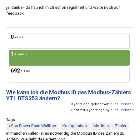
ja, danke - da hab ich mich schon registriert und warte noch auf
feedback
0
votes
1
antwort
692
views
Wie kann ich die Modbus ID des Modbus-Zählers
YTL DTS353 ändern?
3 years ago gefragt von
cFos Christian
updated 3 years ago by
cFos Christian
Tags:
cFos Power Brain Wallbox
Konfiguration
Modbus
Zähler
In manchen Fällen ist es notwendig die Modbus ID des Zählers zu
ändern. Wie geht das eigentlich?