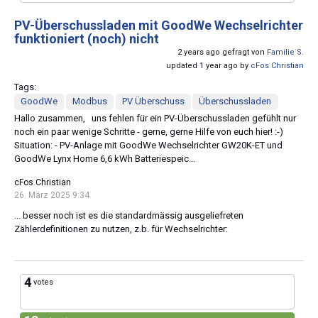
PV-Überschussladen mit GoodWe Wechselrichter
funktioniert (noch) nicht
2 years ago gefragt von
Familie S.
updated 1 year ago by
cFos Christian
Tags:
GoodWe
Modbus
PV Überschuss
Überschussladen
Hallo zusammen, uns fehlen für ein PV-Überschussladen gefühlt nur
noch ein paar wenige Schritte - gerne, gerne Hilfe von euch hier! :-)
Situation: - PV-Anlage mit GoodWe Wechselrichter GW20K-ET und
GoodWe Lynx Home 6,6 kWh Batteriespeic...
cFos Christian
26. März 2025 9:34
... besser noch ist es die standardmässig ausgeliefreten
Zählerdefinitionen zu nutzen, z.b. für Wechselrichter:
4
votes