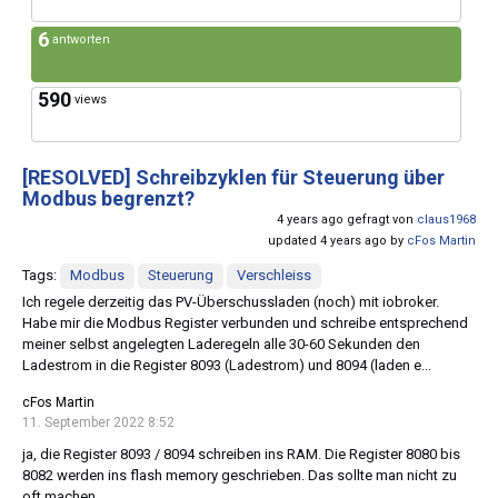
6
antworten
590
views
[RESOLVED]
Schreibzyklen für Steuerung über
Modbus begrenzt?
4 years ago gefragt von
claus1968
updated 4 years ago by
cFos Martin
Tags:
Modbus
Steuerung
Verschleiss
Ich regele derzeitig das PV-Überschussladen (noch) mit iobroker.
Habe mir die Modbus Register verbunden und schreibe entsprechend
meiner selbst angelegten Laderegeln alle 30-60 Sekunden den
Ladestrom in die Register 8093 (Ladestrom) und 8094 (laden e...
cFos Martin
11. September 2022 8:52
ja, die Register 8093 / 8094 schreiben ins RAM. Die Register 8080 bis
8082 werden ins flash memory geschrieben. Das sollte man nicht zu
oft machen.