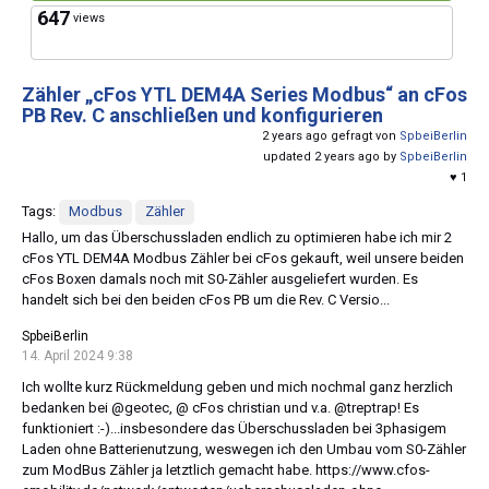
647
views
Zähler „cFos YTL DEM4A Series Modbus“ an cFos
PB Rev. C anschließen und konfigurieren
2 years ago gefragt von
SpbeiBerlin
updated 2 years ago by
SpbeiBerlin
♥ 1
Tags:
Modbus
Zähler
Hallo, um das Überschussladen endlich zu optimieren habe ich mir 2
cFos YTL DEM4A Modbus Zähler bei cFos gekauft, weil unsere beiden
cFos Boxen damals noch mit S0-Zähler ausgeliefert wurden. Es
handelt sich bei den beiden cFos PB um die Rev. C Versio...
SpbeiBerlin
14. April 2024 9:38
Ich wollte kurz Rückmeldung geben und mich nochmal ganz herzlich
bedanken bei @geotec, @ cFos christian und v.a. @treptrap! Es
funktioniert :-)...insbesondere das Überschussladen bei 3phasigem
Laden ohne Batterienutzung, weswegen ich den Umbau vom S0-Zähler
zum ModBus Zähler ja letztlich gemacht habe. https://www.cfos-