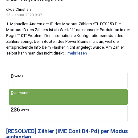
cFos Christian
25. Januar 2023 9:37
1. Manuelles Ändern der ID des Modbus-Zählers YTL DTS353 Die
Modbus-ID des Zählers ist ab Werk "1" nach unserer Porduktion in der
Regel "101" Problem: Der automatische Konfigurationsmodus des
Zählers springt beim Booten des Power Brains nicht an, weil die
entsprechende Info beim Flashen nicht angelegt wurde. Am Zähler
selbst kann man das nicht direkt
...mehr lesen
0
votes
9
antworten
236
views
[RESOLVED]
Zähler (IME Cont D4-Pd) per Modus
einbinden