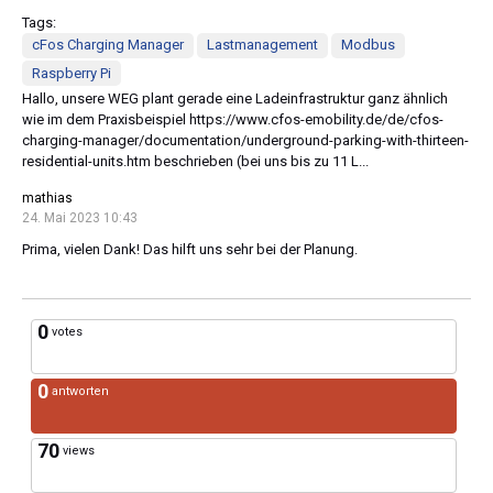
Tags:
cFos Charging Manager
Lastmanagement
Modbus
Raspberry Pi
Hallo, unsere WEG plant gerade eine Ladeinfrastruktur ganz ähnlich
wie im dem Praxisbeispiel https://www.cfos-emobility.de/de/cfos-
charging-manager/documentation/underground-parking-with-thirteen-
residential-units.htm beschrieben (bei uns bis zu 11 L...
mathias
24. Mai 2023 10:43
Prima, vielen Dank! Das hilft uns sehr bei der Planung.
0
votes
0
antworten
70
views