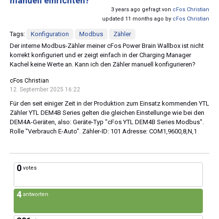
manuell einrichten?
3 years ago gefragt von
cFos Christian
updated 11 months ago by
cFos Christian
Tags:
Konfiguration
Modbus
Zähler
Der interne Modbus-Zähler meiner cFos Power Brain Wallbox ist nicht
korrekt konfiguriert und er zeigt einfach in der Charging Manager
Kachel keine Werte an. Kann ich den Zähler manuell konfigurieren?
cFos Christian
12. September 2025 16:22
Für den seit einiger Zeit in der Produktion zum Einsatz kommenden YTL
Zähler YTL DEM4B Series gelten die gleichen Einstellunge wie bei den
DEM4A-Geräten, also: Geräte-Typ "cFos YTL DEM4B Series Modbus".
Rolle "Verbrauch E-Auto". Zähler-ID: 101 Adresse: COM1,9600,8,N,1
0
votes
4
antworten