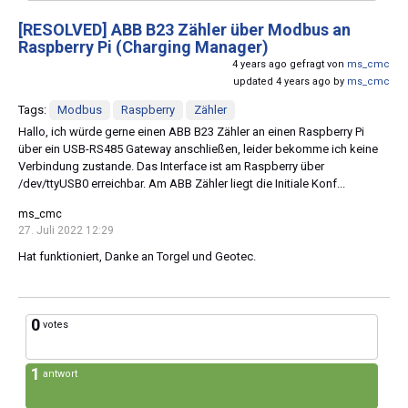
[RESOLVED]
ABB B23 Zähler über Modbus an
Raspberry Pi (Charging Manager)
4 years ago gefragt von
ms_cmc
updated 4 years ago by
ms_cmc
Tags:
Modbus
Raspberry
Zähler
Hallo, ich würde gerne einen ABB B23 Zähler an einen Raspberry Pi
über ein USB-RS485 Gateway anschließen, leider bekomme ich keine
Verbindung zustande. Das Interface ist am Raspberry über
/dev/ttyUSB0 erreichbar. Am ABB Zähler liegt die Initiale Konf...
ms_cmc
27. Juli 2022 12:29
Hat funktioniert, Danke an Torgel und Geotec.
0
votes
1
antwort