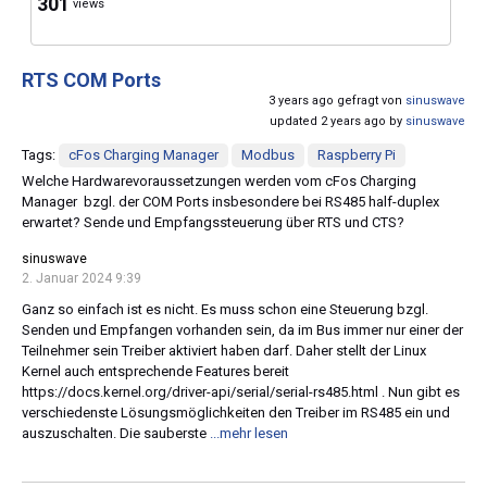
301
views
RTS COM Ports
3 years ago gefragt von
sinuswave
updated 2 years ago by
sinuswave
Tags:
cFos Charging Manager
Modbus
Raspberry Pi
Welche Hardwarevoraussetzungen werden vom cFos Charging
Manager bzgl. der COM Ports insbesondere bei RS485 half-duplex
erwartet? Sende und Empfangssteuerung über RTS und CTS?
sinuswave
2. Januar 2024 9:39
Ganz so einfach ist es nicht. Es muss schon eine Steuerung bzgl.
Senden und Empfangen vorhanden sein, da im Bus immer nur einer der
Teilnehmer sein Treiber aktiviert haben darf. Daher stellt der Linux
Kernel auch entsprechende Features bereit
https://docs.kernel.org/driver-api/serial/serial-rs485.html . Nun gibt es
verschiedenste Lösungsmöglichkeiten den Treiber im RS485 ein und
auszuschalten. Die sauberste
...mehr lesen