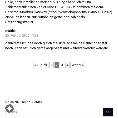
Hallo, nach Installation meiner PV-Anlage habe ich mir im
Zählerschrank einen Zähler Orno OR-WE-517 zusammen mit dem
Universal Modbus Gateway (https://www.ebay.de/itm/154058806297/)
einbauen lassen. Nun würde ich gerne den Zähler als
Netzbezugszähler...
matthias
25. Februar 2022 13:38
dann teste ich das doch gleich mal und lade meine Definitionsdatei
hoch. Kann natürlich gerne angepasst und weiterverwendet werden!
« Zurück
1
2
3
4
Weiter »
CFOS NETWORK SUCHE