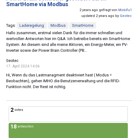
SmartHome via Modbus
2 years ago gefragt von
Mobifu1
updated 2 years ago by
Geotec
Tags:
Laderegelung
Modbus
SmartHome
Hallo zusammen, erstmal vielen Dank für die immer schnellen und
wertvollen Antworten hier im Q&A. Ich betreibe bereits ein SmartHome
System. An diesem sind alle meine Aktoren, ein Energy-Meter, ein PV-
Inverter sowie der Power Brain Controller (PB...
Geotec
17. April 2024 14:06
Hi, Wenn du das Lastmanagment deaktiviert hast ( Modus =
Beobachten), gehen IMHO die Benutzerverwaltung und die RFID-
Funktion nicht. Der Rest ist richtig.
2
votes
18
antworten