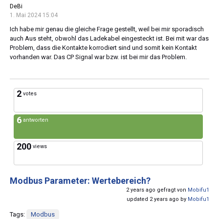
DeBi
1. Mai 2024 15:04
Ich habe mir genau die gleiche Frage gestellt, weil bei mir sporadisch
auch Aus steht, obwohl das Ladekabel eingesteckt ist. Bei mit war das
Problem, dass die Kontakte korrodiert sind und somit kein Kontakt
vorhanden war. Das CP Signal war bzw. ist bei mir das Problem.
2
votes
6
antworten
200
views
Modbus Parameter: Wertebereich?
2 years ago gefragt von
Mobifu1
updated 2 years ago by
Mobifu1
Tags:
Modbus