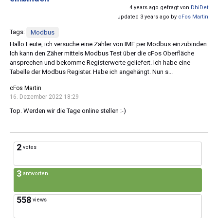
4 years ago gefragt von
DhiDet
updated 3 years ago by
cFos Martin
Tags:
Modbus
Hallo Leute, ich versuche eine Zähler von IME per Modbus einzubinden.
Ich kann den Zäher mittels Modbus Test über die cFos Oberfläche
ansprechen und bekomme Registerwerte geliefert. Ich habe eine
Tabelle der Modbus Register. Habe ich angehängt. Nun s...
cFos Martin
16. Dezember 2022 18:29
Top. Werden wir die Tage online stellen :-)
2
votes
3
antworten
558
views