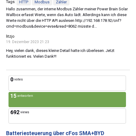
Tags:
HTTP
Modbus
Zähler
Hallo zusammen, der interne Modbus Zähler meiner Power Brain Solar
Wallbox erfasst Werte, wenn das Auto lädt. Allerdings kann ich diese
Werte nicht über die HTTP API auslesen http://192.168.178.92/cnf?
cmd=modbus&device=evse&read=8062 müsste d...
litzjo
19. Dezember 2023 21:23
Hey, vielen dank, dieses kleine Detail hatte ich überlesen. Jetzt
funktioniert es. Vielen Dank!!!
0
votes
15
antworten
692
views
Batteriesteuerung über cFos SMA+BYD