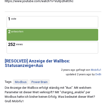
https://www.youtube.com/watch?v=VuXpzKetOhc
1
vote
2
antworten
252
views
[RESOLVED]
Anzeige der Wallbox:
Statusanzeige=Aus
2 years ago gefragt von
Mobifu1
updated 2 years ago by
DeBi
Tags:
Modbus
Power Brain
Die Anzeige der Wallbox erfolgt ständig mit "Aus". Mit welchem
Parameter ist dieser Wert verknüpft? Mit "charging_enable" per
Modbus hatte ich bisher keinen Erfolg. Was bedeutet dieser Wert?
Gruß Mobifu1