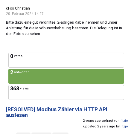
cFos Christian
20. Februar 2024 14:27
Bitte dazu eine gut verdrilltes, 2-adriges Kabel nehmen und unser
Anleitung für die Modbusverkabelung beachten. Die Belegung ist in
den Fotos zu sehen.
0
votes
2
antworten
368
views
[RESOLVED]
Modbus Zähler via HTTP API
auslesen
2 years ago gefragt von
litzjo
updated 2 years ago by
litzjo