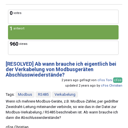
0
votes
1
antwort
960
views
[RESOLVED]
Ab wann brauche ich eigentlich bei
der Verkabelung von Modbusgeräten
Abschlusswiederstände?
2 years ago gefragt von
cFos Toni
cFos
updated 2 years ago by
cFos Christian
Tags:
Modbus
RS485
Verkabelung
Wenn ich mehrere Modbus-Geräte, z.B. Modbus-Zähler, per gedrillter
Zweidraht-Leitung miteinander verbinde, so wie das in der Datei zur
Modbus-Verkabelung / RS485 beschrieben ist. Ab wann brauche ich
dann die Abschlusswiderstände?
cFos Christian