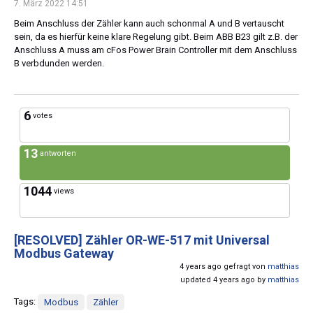
7. März 2022 14:51
Beim Anschluss der Zähler kann auch schonmal A und B vertauscht
sein, da es hierfür keine klare Regelung gibt. Beim ABB B23 gilt z.B. der
Anschluss A muss am cFos Power Brain Controller mit dem Anschluss
B verbdunden werden.
6
votes
13
antworten
1044
views
[RESOLVED]
Zähler OR-WE-517 mit Universal
Modbus Gateway
4 years ago gefragt von
matthias
updated 4 years ago by
matthias
Tags:
Modbus
Zähler