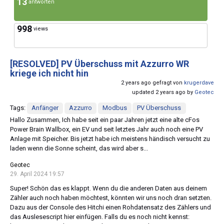
13
antworten
998
views
[RESOLVED]
PV Überschuss mit Azzurro WR
kriege ich nicht hin
2 years ago gefragt von
krugerdave
updated 2 years ago by
Geotec
Tags:
Anfänger
Azzurro
Modbus
PV Überschuss
Hallo Zusammen, Ich habe seit ein paar Jahren jetzt eine alte cFos
Power Brain Wallbox, ein EV und seit letztes Jahr auch noch eine PV
Anlage mit Speicher. Bis jetzt habe ich meistens händisch versucht zu
laden wenn die Sonne scheint, das wird aber s...
Geotec
29. April 2024 19:57
Super! Schön das es klappt. Wenn du die anderen Daten aus deinem
Zähler auch noch haben möchtest, könnten wir uns noch dran setzten.
Dazu aus der Console des Hitchi einen Rohdatensatz des Zählers und
das Auslesescript hier einfügen. Falls du es noch nicht kennst: