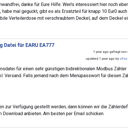
nwandfrei, danke für Eure Hilfe. Wen's interessiert hier noch ebe
 habe mal geguckt, gibt es als Ersatzteil für knapp 10 Eur0 auch
tabile Verteilerdose mit verschraubtem Deckel, auf dem Deckel e
ig Datei für EARU EA777
1 year ago gefragt von
updated 1 year ago by
cFos 
ionsdatei für einen sehr günstigen bidirektionalen Modbus Zähle
nkl. Versand. Falls jemand nach dem Menüpasswort für diesen Zä
n zur Verfügung gestellt werden, dann können wir die Zählerdef
um Download anbieten. Am besten per Email schicken.