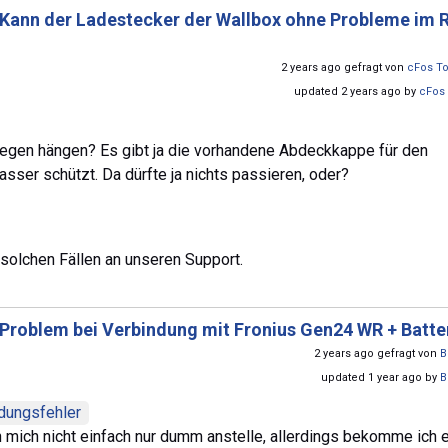
Kann der Ladestecker der Wallbox ohne Probleme im 
2 years ago gefragt von
cFos To
updated 2 years ago by
cFos 
Regen hängen? Es gibt ja die vorhandene Abdeckkappe für den
sser schützt. Da dürfte ja nichts passieren, oder?
 solchen Fällen an unseren Support.
Problem bei Verbindung mit Fronius Gen24 WR + Batte
2 years ago gefragt von
B
updated 1 year ago by
B
dungsfehler
h mich nicht einfach nur dumm anstelle, allerdings bekomme ich 