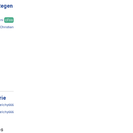
Regen
ni
cFos
Christian
rie
elchy666
elchy666
es