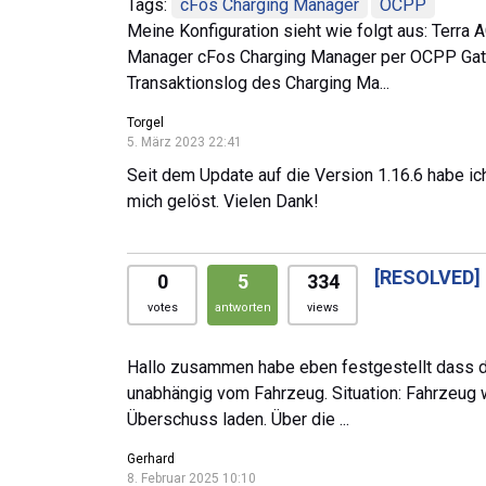
Tags:
cFos Charging Manager
OCPP
Meine Konfiguration sieht wie folgt aus: Terr
Manager cFos Charging Manager per OCPP Gatew
Transaktionslog des Charging Ma...
Torgel
5. März 2023 22:41
Seit dem Update auf die Version 1.16.6 habe ic
mich gelöst. Vielen Dank!
[RESOLVED]
0
5
334
votes
antworten
views
Hallo zusammen habe eben festgestellt dass die
unabhängig vom Fahrzeug. Situation: Fahrzeug w
Überschuss laden. Über die ...
Gerhard
8. Februar 2025 10:10