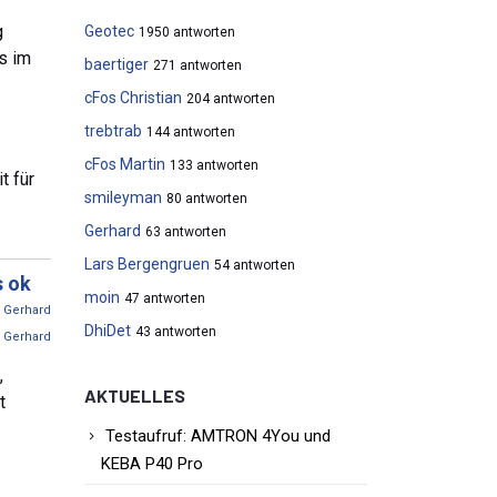
g
Geotec
1950 antworten
s im
baertiger
271 antworten
cFos Christian
204 antworten
trebtrab
144 antworten
cFos Martin
133 antworten
t für
smileyman
80 antworten
Gerhard
63 antworten
Lars Bergengruen
54 antworten
s ok
moin
47 antworten
n
Gerhard
DhiDet
43 antworten
y
Gerhard
,
AKTUELLES
t
Testaufruf: AMTRON 4You und
KEBA P40 Pro