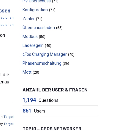
PV Überschuss
(71)
ssen
Konfiguration
(71)
paulchen
Zähler
(71)
paulchen
Überschussladen
(65)
von
Modbus
(50)
Laderegeln
(40)
cFos Charging Manager
(40)
Phasenumschaltung
(36)
Mqtt
(28)
h die
genau
ANZAHL DER USER & FRAGEN
1,194
Questions
861
Users
von
Torgel
 by
Torgel
TOP10 – CFOS NETWORKER