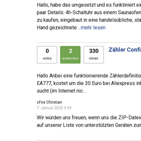
Hallo, habe das umgesetzt und es funktiniert ei
paar Details: 4h-Schaltuhr aus einem Saunaofen,
zu kaufen, eingebaut in eine handelsübliche, s
Hand gezeichnete
...mehr lesen
Zähler Conf
0
2
330
votes
antworten
views
Hallo Anbei eine funktionierende Zählerdefinit
EA777, kostet um die 30 Euro bei Aliexpress i
sucht (im Internet nic...
cFos Christian
7. Januar 2025 9:39
Wir würden uns freuen, wenn uns die ZIP-Dateie
auf unserer Liste von unterstützten Geräten z