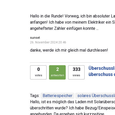
Hallo in die Runde! Vorweg, ich bin absoluter 
anfangen! Ich habe von meinem Elektriker ein
angehefteter Zähler einfügen konnte ...
sunset
26. November 2024 20:46
danke, werde ich mir gleich mal durchlesen!
Überschussl
0
2
333
überschuss d
votes
antworten
views
Tags:
Batteriespeicher
solares Überschuss
Hallo, ist es möglich das Laden mit Solarübers
überschritten wurde? Ich habe Bezug/Einspeis
angebunden. Da ergeben sich kurzzeitige...