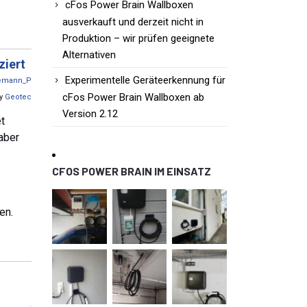
cFos Power Brain Wallboxen
ausverkauft und derzeit nicht in
Produktion – wir prüfen geeignete
Alternativen
ziert
Experimentelle Geräteerkennung für
emann_P
cFos Power Brain Wallboxen ab
by
Geotec
Version 2.12
t
aber
CFOS POWER BRAIN IM EINSATZ
en.