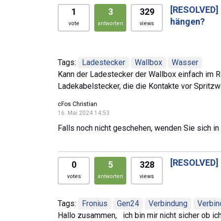
[RESOLVED]
1
3
329
hängen?
vote
antworten
views
Tags:
Ladestecker
Wallbox
Wasser
Kann der Ladestecker der Wallbox einfach im 
Ladekabelstecker, die die Kontakte vor Spritzwa
cFos Christian
16. Mai 2024 14:53
Falls noch nicht geschehen, wenden Sie sich in
[RESOLVED]
0
5
328
votes
antworten
views
Tags:
Fronius
Gen24
Verbindung
Verbin
Hallo zusammen, ich bin mir nicht sicher ob ic