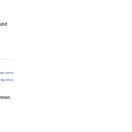
 und
 von
elmo
o by
elmo
önnen.