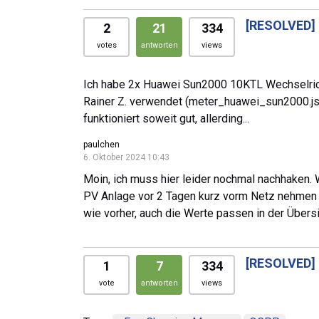
[RESOLVED]
2
21
334
votes
antworten
views
Ich habe 2x Huawei Sun2000 10KTL Wechselricht
Rainer Z. verwendet (meter_huawei_sun2000.js
funktioniert soweit gut, allerding...
paulchen
6. Oktober 2024 10:43
Moin, ich muss hier leider nochmal nachhaken. 
PV Anlage vor 2 Tagen kurz vorm Netz nehmen un
wie vorher, auch die Werte passen in der Übers
[RESOLVED]
1
7
334
vote
antworten
views