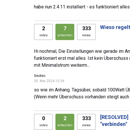
habe nun 2.4.11 installiert - es funktioniert all
Wieso regelt
2
7
333
votes
antworten
views
Hi nochmal, Die Einstellungen wie gerade im An
funktioniert erst mal alles. Ist kein Überschu
mit Minimalstrom weiterm...
Geotec
30. Mai 2024 15:36
so wie im Anhang. Tagsüber, sobald 100Watt Üb
(Wenn mehr Überschuss vorhanden steigt auch 
[RESOLVED]
0
2
333
"verbinden"
votes
antworten
views