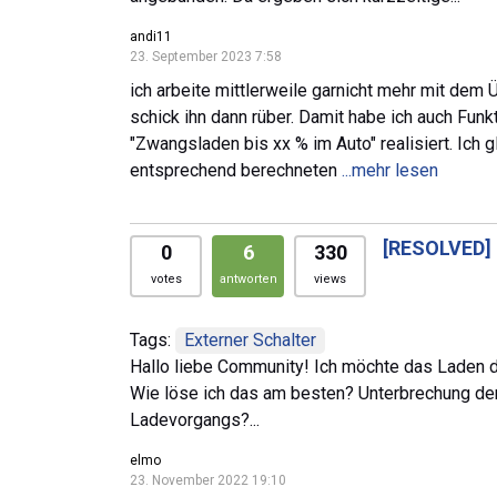
andi11
23. September 2023 7:58
ich arbeite mittlerweile garnicht mehr mit de
schick ihn dann rüber. Damit habe ich auch Funk
"Zwangsladen bis xx % im Auto" realisiert. Ich 
entsprechend berechneten
...mehr lesen
[RESOLVED]
0
6
330
votes
antworten
views
Tags:
Externer Schalter
Hallo liebe Community! Ich möchte das Laden d
Wie löse ich das am besten? Unterbrechung der
Ladevorgangs?...
elmo
23. November 2022 19:10