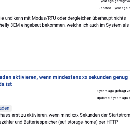
1 year ago gefragt v
updated 1 year ago 
Laie und kann mit Modus/RTU oder dergleichen überhaupt nichts
 Shelly 3EM eingebaut bekommen, welche ich auch im System als
aden aktivieren, wenn mindestens xx sekunden genug
a ist
3 years ago gefragt 
updated 3 years ago 
laden
chuss erst zu aktivieren, wenn mind xxx Sekunden der Startstro
ezähler und Batteriespeicher (auf storage-home) per HTTP