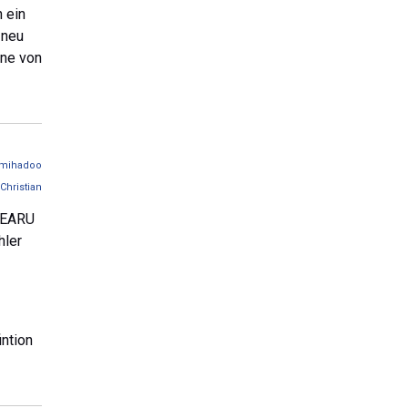
n ein
 neu
ine von
mihadoo
Christian
r EARU
hler
intion