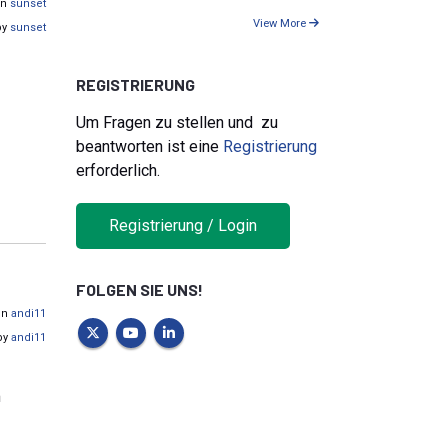
on
sunset
View More
by
sunset
REGISTRIERUNG
Um Fragen zu stellen und zu
beantworten ist eine
Registrierung
erforderlich.
Registrierung / Login
FOLGEN SIE UNS!
von
andi11
by
andi11
m