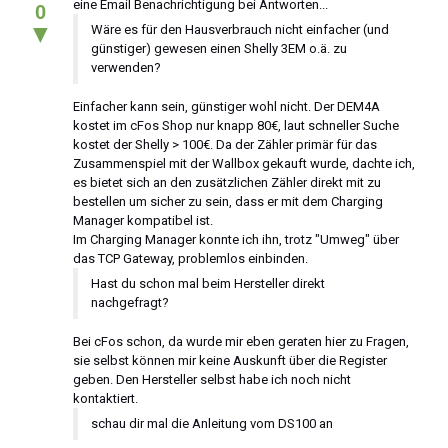
eine Email Benachrichtigung bei Antworten...
0
▼
Wäre es für den Hausverbrauch nicht einfacher (und
günstiger) gewesen einen Shelly 3EM o.ä. zu
verwenden?
Einfacher kann sein, günstiger wohl nicht. Der DEM4A
kostet im cFos Shop nur knapp 80€, laut schneller Suche
kostet der Shelly > 100€. Da der Zähler primär für das
Zusammenspiel mit der Wallbox gekauft wurde, dachte ich,
es bietet sich an den zusätzlichen Zähler direkt mit zu
bestellen um sicher zu sein, dass er mit dem Charging
Manager kompatibel ist.
Im Charging Manager konnte ich ihn, trotz "Umweg" über
das TCP Gateway, problemlos einbinden.
Hast du schon mal beim Hersteller direkt
nachgefragt?
Bei cFos schon, da wurde mir eben geraten hier zu Fragen,
sie selbst können mir keine Auskunft über die Register
geben. Den Hersteller selbst habe ich noch nicht
kontaktiert.
schau dir mal die Anleitung vom DS100 an