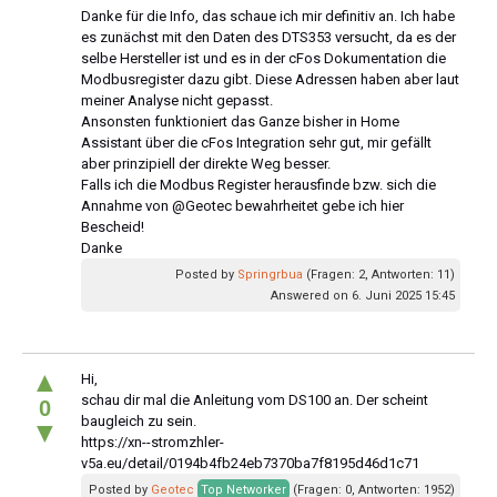
Danke für die Info, das schaue ich mir definitiv an. Ich habe
es zunächst mit den Daten des DTS353 versucht, da es der
selbe Hersteller ist und es in der cFos Dokumentation die
Modbusregister dazu gibt. Diese Adressen haben aber laut
meiner Analyse nicht gepasst.
Ansonsten funktioniert das Ganze bisher in Home
Assistant über die cFos Integration sehr gut, mir gefällt
aber prinzipiell der direkte Weg besser.
Falls ich die Modbus Register herausfinde bzw. sich die
Annahme von @Geotec bewahrheitet gebe ich hier
Bescheid!
Danke
Posted by
Springrbua
(Fragen: 2, Antworten: 11)
Answered on 6. Juni 2025 15:45
▲
Hi,
schau dir mal die Anleitung vom DS100 an. Der scheint
0
baugleich zu sein.
▼
https://xn--stromzhler-
v5a.eu/detail/0194b4fb24eb7370ba7f8195d46d1c71
Posted by
Geotec
Top Networker
(Fragen: 0, Antworten: 1952)