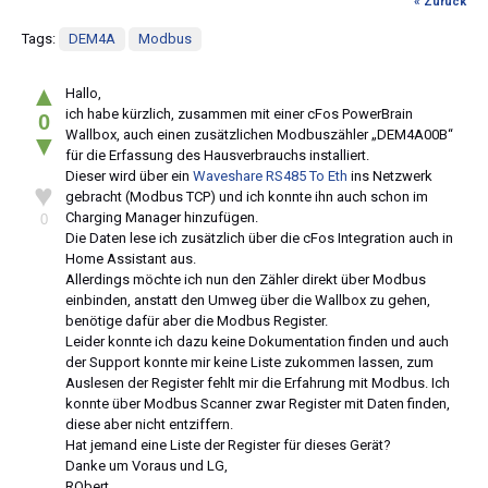
« Zurück
Tags:
DEM4A
Modbus
▲
Hallo,
ich habe kürzlich, zusammen mit einer cFos PowerBrain
0
Wallbox, auch einen zusätzlichen Modbuszähler „DEM4A00B“
▼
für die Erfassung des Hausverbrauchs installiert.
Dieser wird über ein
Waveshare RS485 To Eth
ins Netzwerk
♥
gebracht (Modbus TCP) und ich konnte ihn auch schon im
Charging Manager hinzufügen.
0
Die Daten lese ich zusätzlich über die cFos Integration auch in
Home Assistant aus.
Allerdings möchte ich nun den Zähler direkt über Modbus
einbinden, anstatt den Umweg über die Wallbox zu gehen,
benötige dafür aber die Modbus Register.
Leider konnte ich dazu keine Dokumentation finden und auch
der Support konnte mir keine Liste zukommen lassen, zum
Auslesen der Register fehlt mir die Erfahrung mit Modbus. Ich
konnte über Modbus Scanner zwar Register mit Daten finden,
diese aber nicht entziffern.
Hat jemand eine Liste der Register für dieses Gerät?
Danke um Voraus und LG,
RObert