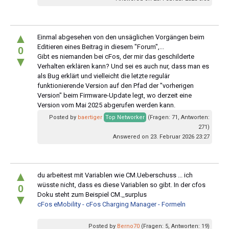
▲
Einmal abgesehen von den unsäglichen Vorgängen beim
Editieren eines Beitrag in diesem "Forum",...
0
Gibt es niemanden bei cFos, der mir das geschilderte
▼
Verhalten erklären kann? Und sei es auch nur, dass man es
als Bug erklärt und vielleicht die letzte regulär
funktionierende Version auf den Pfad der "vorherigen
Version" beim Firmware-Update legt, wo derzeit eine
Version vom Mai 2025 abgerufen werden kann.
Posted by
baertiger
Top Networker
(Fragen: 71, Antworten:
271)
Answered on 23. Februar 2026 23:27
▲
du arbeitest mit Variablen wie CM.Ueberschuss ... ich
wüsste nicht, dass es diese Variablen so gibt. In der cfos
0
Doku steht zum Beispiel CM._surplus
▼
cFos eMobility - cFos Charging Manager - Formeln
Posted by
Berno70
(Fragen: 5, Antworten: 19)