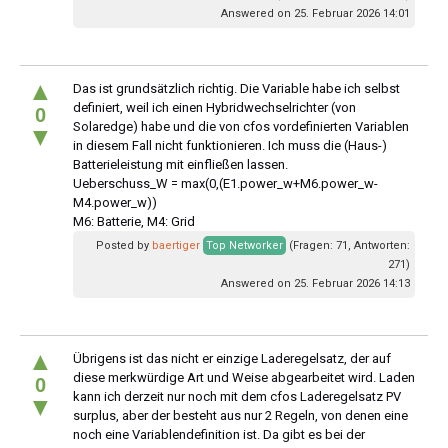
Answered on 25. Februar 2026 14:01
▲
Das ist grundsätzlich richtig. Die Variable habe ich selbst
definiert, weil ich einen Hybridwechselrichter (von
0
Solaredge) habe und die von cfos vordefinierten Variablen
▼
in diesem Fall nicht funktionieren. Ich muss die (Haus-)
Batterieleistung mit einfließen lassen.
Ueberschuss_W = max(0,(E1.power_w+M6.power_w-
M4.power_w))
M6: Batterie, M4: Grid
Posted by
baertiger
Top Networker
(Fragen: 71, Antworten:
271)
Answered on 25. Februar 2026 14:13
▲
Übrigens ist das nicht er einzige Laderegelsatz, der auf
diese merkwürdige Art und Weise abgearbeitet wird. Laden
0
kann ich derzeit nur noch mit dem cfos Laderegelsatz PV
▼
surplus, aber der besteht aus nur 2 Regeln, von denen eine
noch eine Variablendefinition ist. Da gibt es bei der