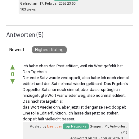
Gefragt am 17. Februar 2026 23:50
103 views
Antworten
(5)
Newest
Highest Rating
▲
Ich habe eben den Post editiert, weil ein Wort gefehlt hat.
Das Ergebnis:
0
Der erste Satz wurde verdoppelt, also habe ich noch einmal
▼
editiert und den Satz einmal wieder gelöscht. Das Ergebnis:
Doppelter Satz nur noch einmal, aber das ursprünglich
hinzugefügte Wort war wieder weg, also nochmal editiert.
Das nächste Ergebnis:
das Wort wieder drin, aber jetzt ist der ganze Text doppelt
Eine tolle Editierfunktion, ich lasse das jetzt so stehen,
doppelt hält vielleicht besser.
Posted by
baertiger
Top Networker
(Fragen: 71, Antworten:
271)
Answered on 23. Februar 2026 0:05