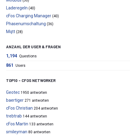
Modbus
(50)
Laderegeln
(40)
cFos Charging Manager
(40)
Phasenumschaltung
(36)
Mqtt
(28)
ANZAHL DER USER & FRAGEN
1,194
Questions
861
Users
TOP10 – CFOS NETWORKER
Geotec
1950 antworten
baertiger
271 antworten
cFos Christian
204 antworten
trebtrab
144 antworten
cFos Martin
133 antworten
smileyman
80 antworten