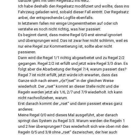
darüber geht mit dem Regelsatz ins Netz.
Ich habe deshalb den Regelsatz modifiziert und wollte, dass ins
Fahrzeug geladen wird, sobald dieser Fall eintritt. Der Regelsatz
anbei, der entsprechende Logfile ebenfalls.
In letzterem fallen mir einige Ungereimtheiten auf oder ich
verstehe es noch nicht richtig, was hier passiert:
Es beginnt damit, dass meine Regel 0/0 erst einmal ignoriert
und übersprungen wird. Das ist zwar hier nicht schlimm, weil es
nur eine Regel zur Kommentierung ist, sollte aber nicht
passieren.
Dann wird die Regel 1/1 richtig abgearbeitet und zu Regel 2/2
gegangen. Regel 2/2 ist erfüllt und jetzt wäre Regel 3/3 dran. Es
folgt aber die Abarbeitung der Regel 7/4, warum passiert das?
Regel 7 ist nicht erfüllt, jetzt würde ich erwarten, dass das
Ganze sich nach einem „r(e?)set“ in der gleichen Weise
wiederholt. Der „rset“ kommt an dieser Stelle nicht und die
Regeln werden jetzt als 1/6, 2/7 und 7/9 wiederholt. Ich kann
nicht nachvollziehen, warum.
Erst danach kommt der „rset“ und dann passiert etwas ganz
anderes:
Meine Regel 0/0 wird dieses Mal ausgeführt, aber danach
springt das System zu Regel 3/3. Warum werden die Regeln 1
und 2 hier übersprungen? Das wiederholt sich wie oben mit den
Regeln 0/5 und 3/8 ohne „rset“ dazwischen, der hier auch