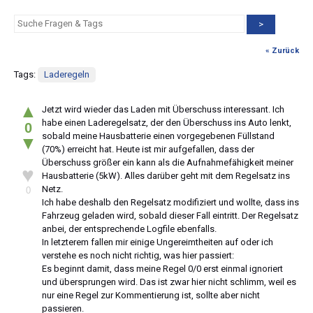
>
« Zurück
Tags:
Laderegeln
▲
Jetzt wird wieder das Laden mit Überschuss interessant. Ich
habe einen Laderegelsatz, der den Überschuss ins Auto lenkt,
0
sobald meine Hausbatterie einen vorgegebenen Füllstand
▼
(70%) erreicht hat. Heute ist mir aufgefallen, dass der
Überschuss größer ein kann als die Aufnahmefähigkeit meiner
♥
Hausbatterie (5kW). Alles darüber geht mit dem Regelsatz ins
Netz.
0
Ich habe deshalb den Regelsatz modifiziert und wollte, dass ins
Fahrzeug geladen wird, sobald dieser Fall eintritt. Der Regelsatz
anbei, der entsprechende Logfile ebenfalls.
In letzterem fallen mir einige Ungereimtheiten auf oder ich
verstehe es noch nicht richtig, was hier passiert:
Es beginnt damit, dass meine Regel 0/0 erst einmal ignoriert
und übersprungen wird. Das ist zwar hier nicht schlimm, weil es
nur eine Regel zur Kommentierung ist, sollte aber nicht
passieren.