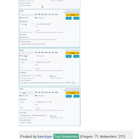
Posted by
baertiger
Top Networker
(Fragen: 71, Antworten: 271)