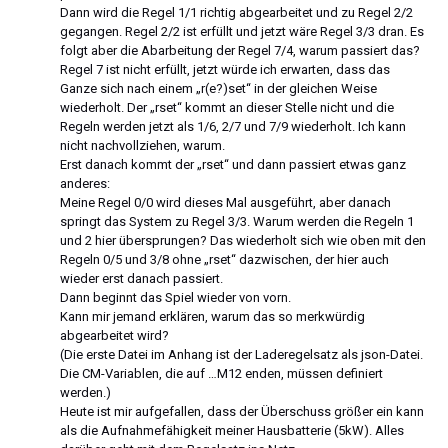
Dann wird die Regel 1/1 richtig abgearbeitet und zu Regel 2/2
gegangen. Regel 2/2 ist erfüllt und jetzt wäre Regel 3/3 dran. Es
folgt aber die Abarbeitung der Regel 7/4, warum passiert das?
Regel 7 ist nicht erfüllt, jetzt würde ich erwarten, dass das
Ganze sich nach einem „r(e?)set“ in der gleichen Weise
wiederholt. Der „rset“ kommt an dieser Stelle nicht und die
Regeln werden jetzt als 1/6, 2/7 und 7/9 wiederholt. Ich kann
nicht nachvollziehen, warum.
Erst danach kommt der „rset“ und dann passiert etwas ganz
anderes:
Meine Regel 0/0 wird dieses Mal ausgeführt, aber danach
springt das System zu Regel 3/3. Warum werden die Regeln 1
und 2 hier übersprungen? Das wiederholt sich wie oben mit den
Regeln 0/5 und 3/8 ohne „rset“ dazwischen, der hier auch
wieder erst danach passiert.
Dann beginnt das Spiel wieder von vorn.
Kann mir jemand erklären, warum das so merkwürdig
abgearbeitet wird?
(Die erste Datei im Anhang ist der Laderegelsatz als json-Datei.
Die CM-Variablen, die auf …M12 enden, müssen definiert
werden.)
Heute ist mir aufgefallen, dass der Überschuss größer ein kann
als die Aufnahmefähigkeit meiner Hausbatterie (5kW). Alles