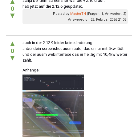
▲
achja bei dem screenshot war die v 2.10 drauf.
hab jetzt auf die 2.12.6 geupdatet.
0
▼
Posted by
MasterTH
(Fragen: 1, Antworten: 2)
Answered on 22. Februar 2026 21:08
▲
auch in der 2.12.9 leider keine änderung.
anbei dein screenshot ausm auto, das er nur mit 5kw lädt
0
und der ausm webinterface das er fleißig mit 10,4kw weiter
▼
zählt.
Anhänge: