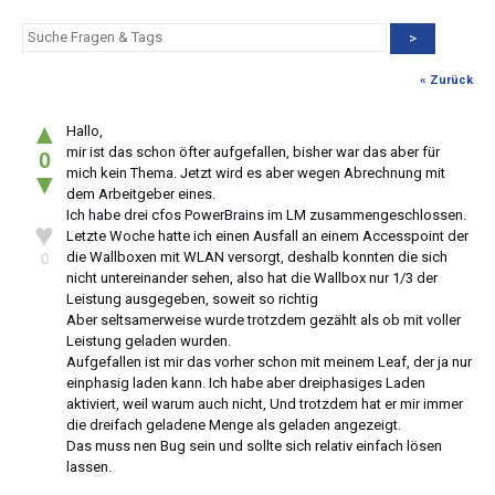
>
« Zurück
▲
Hallo,
mir ist das schon öfter aufgefallen, bisher war das aber für
0
mich kein Thema. Jetzt wird es aber wegen Abrechnung mit
▼
dem Arbeitgeber eines.
Ich habe drei cfos PowerBrains im LM zusammengeschlossen.
♥
Letzte Woche hatte ich einen Ausfall an einem Accesspoint der
die Wallboxen mit WLAN versorgt, deshalb konnten die sich
0
nicht untereinander sehen, also hat die Wallbox nur 1/3 der
Leistung ausgegeben, soweit so richtig
Aber seltsamerweise wurde trotzdem gezählt als ob mit voller
Leistung geladen wurden.
Aufgefallen ist mir das vorher schon mit meinem Leaf, der ja nur
einphasig laden kann. Ich habe aber dreiphasiges Laden
aktiviert, weil warum auch nicht, Und trotzdem hat er mir immer
die dreifach geladene Menge als geladen angezeigt.
Das muss nen Bug sein und sollte sich relativ einfach lösen
lassen.