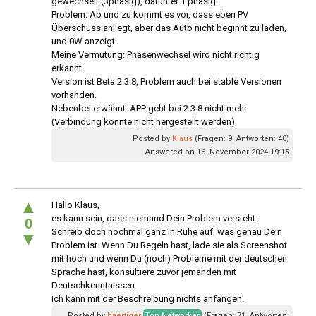
gewechselt (3phasig), darunter 1 phasig.
Problem: Ab und zu kommt es vor, dass eben PV
Überschuss anliegt, aber das Auto nicht beginnt zu laden,
und 0W anzeigt.
Meine Vermutung: Phasenwechsel wird nicht richtig
erkannt.
Version ist Beta 2.3.8, Problem auch bei stable Versionen
vorhanden.
Nebenbei erwähnt: APP geht bei 2.3.8 nicht mehr.
(Verbindung konnte nicht hergestellt werden).
Posted by
Klaus
(Fragen: 9, Antworten: 40)
Answered on 16. November 2024 19:15
▲
Hallo Klaus,
es kann sein, dass niemand Dein Problem versteht.
0
Schreib doch nochmal ganz in Ruhe auf, was genau Dein
▼
Problem ist. Wenn Du Regeln hast, lade sie als Screenshot
mit hoch und wenn Du (noch) Probleme mit der deutschen
Sprache hast, konsultiere zuvor jemanden mit
Deutschkenntnissen.
Ich kann mit der Beschreibung nichts anfangen.
Posted by
baertiger
Top Networker
(Fragen: 71, Antworten: