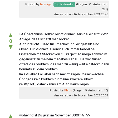
Posted by
baertiger
Top Networker
(Fragen: 71, Antworten:
271)
Answered on 16. November 2024 23:43
▲
5A Überschuss, sollten leicht drinnen sein bei einer 21kWP
Anlage. dass schafft man locker.
0
Auto braucht 30sec für umschaltung. eingestellt sind
▼
60sec. Funktioniert ja sonst auch immer taddellos.
Einstecken mit Stecker von cFOS geht so mega schwer im
gegensatz zu meinem menekes Kabel... Da war früher
öfters das problem, das man zu wenig weit einsteckt, dann
kommts zu dem problem.
Im aktuellen Fall aber nach mehrmaligen Phasenwechsel.
Übrigens kein Problem für meine zweite Wallbox
(Wattpilot), daher kanns am Auto kaum liegen.
Posted by
Klaus
(Fragen: 9, Antworten: 40)
Answered on 16. November 2024 20:39
▲
woher holst Du jetzt im November 5000mA PV-