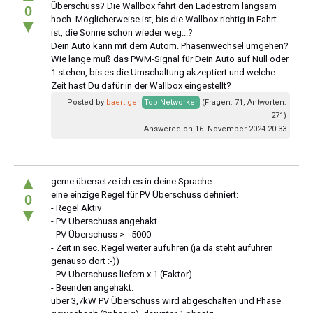
Überschuss? Die Wallbox fährt den Ladestrom langsam
0
hoch. Möglicherweise ist, bis die Wallbox richtig in Fahrt
▼
ist, die Sonne schon wieder weg...?
Dein Auto kann mit dem Autom. Phasenwechsel umgehen?
Wie lange muß das PWM-Signal für Dein Auto auf Null oder
1 stehen, bis es die Umschaltung akzeptiert und welche
Zeit hast Du dafür in der Wallbox eingestellt?
Posted by
baertiger
Top Networker
(Fragen: 71, Antworten:
271)
Answered on 16. November 2024 20:33
▲
gerne übersetze ich es in deine Sprache:
eine einzige Regel für PV Überschuss definiert:
0
- Regel Aktiv
▼
- PV Überschuss angehakt
- PV Überschuss >= 5000
- Zeit in sec. Regel weiter auführen (ja da steht auführen
genauso dort :-))
- PV Überschuss liefern x 1 (Faktor)
- Beenden angehakt.
über 3,7kW PV Überschuss wird abgeschalten und Phase