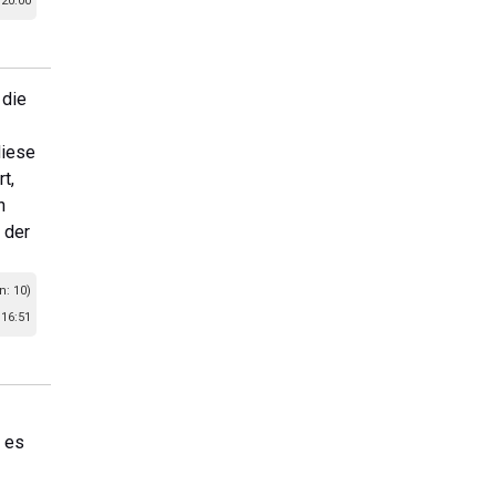
 20:00
 die
-
diese
t,
h
 der
n: 10)
 16:51
 es