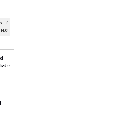
n: 10)
 14:04
st
 habe
ch
f