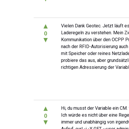
▲
Vielen Dank Geotec. Jetzt läuft es
Laderegeln zu verstehen. Mein Zi
0
▼
Kommunikation über den OCPP Pro
nach der RFID-Autorisierung auch
mit Speicher oder reines Netzlad
probiere das aus, aber grundsätzl
richtigen Adressierung der Varia
▲
Hi, du musst der Variable ein CM. 
Ich würde es nicht über eine Reg
0
▼
immer und unabhängig von irgend
Aufruf: curl -i -X GET --user admi