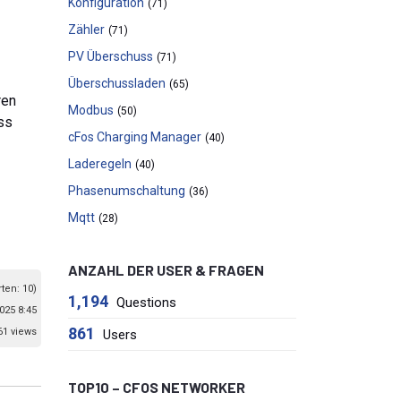
Konfiguration
(71)
Zähler
(71)
PV Überschuss
(71)
Überschussladen
(65)
ren
Modbus
(50)
ss
cFos Charging Manager
(40)
Laderegeln
(40)
Phasenumschaltung
(36)
Mqtt
(28)
ANZAHL DER USER & FRAGEN
ten: 10)
1,194
Questions
025 8:45
861
61 views
Users
TOP10 – CFOS NETWORKER