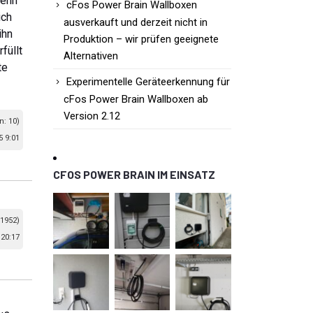
wenn
cFos Power Brain Wallboxen
ich
ausverkauft und derzeit nicht in
ihn
Produktion – wir prüfen geeignete
füllt
Alternativen
te
Experimentelle Geräteerkennung für
cFos Power Brain Wallboxen ab
Version 2.12
n: 10)
5 9:01
CFOS POWER BRAIN IM EINSATZ
 1952)
 20:17