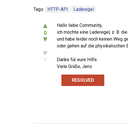
Tags:
HTTP-API
Laderegel
▲
Hallo liebe Community,
ich möchte eine Laderegel, z. B. di
0
▼
und habe leider noch keinen Weg ge
oder gehen auf die physikalischen 
♥
Danke für eure Hilfe.
0
Viele Grüße, Jens
RESOLVED