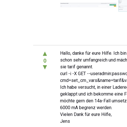
▲
Hallo, danke für eure Hilfe. Ich 
schon sehr umfangreich und mächti
0
▼
sie tarif genannt.
curl -i -X GET --useradmin:passwo
cmd=set_cm_vars&name=tarif&v
Ich habe versucht, in einer Lader
geklappt und ich bekomme eine Fe
möchte gern den 14a-Fall umsetzen
6000 mA begrenz werden.
Vielen Dank für eure Hilfe,
Jens