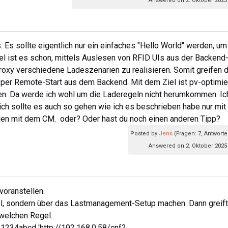
Answered on 2. Oktober 2025
. Es sollte eigentlich nur ein einfaches "Hello World" werden, um
el ist es schon, mittels Auslesen von RFID UIs aus der Backend
xy verschiedene Ladeszenarien zu realisieren. Somit greifen 
 per Remote-Start aus dem Backend. Mit dem Ziel ist pv-optimier
en. Da werde ich wohl um die Laderegeln nicht herumkommen. Ic
ich sollte es auch so gehen wie ich es beschrieben habe nur mit
blen mit dem CM. oder? Oder hast du noch einen anderen Tipp?
Posted by
Jens
(Fragen: 7, Antworte
Answered on 2. Oktober 2025
voranstellen.
el, sondern über das Lastmanagement-Setup machen. Dann greift
welchen Regel.
n:1234abcd 'http://192.168.0.58/cnf?