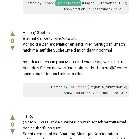
Posted by
Geotec
Top Networker
(Fragen: 0, Antworten: 1957)
Answered on 27. Dezember 2025 21:03
▲
Hallo @Geotec,
erstmal danke für die Antwort.
0
Achso die Zählerdefinitionen sind "hier" verfügbar,...mach
▼
mich mal auf die Suche...meld mich dann nochmal
so editier nach ein paar Minuten diesen Post, weil ich auf
den cfos-Seiten nie was finde, bin zu doof dazu..@Geotec
kannst du bitte den Link einstellen.
Posted by
Pet Petson
(Fragen: 0, Antworten: 3)
Answered on 27. Dezember 2025 10:28
▲
Hallo,
@Rudi23: Was ist dein Verbrauchszähler? Ich vermute mal
0
das er überflüssig ist.
▼
Sonst gerne mal die Charging-Manager-Konfiguration