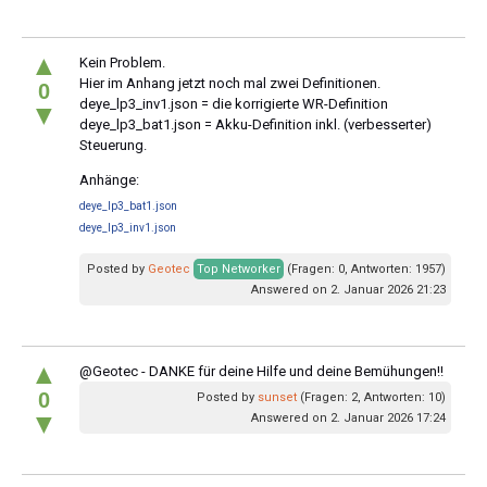
▲
Kein Problem.
Hier im Anhang jetzt noch mal zwei Definitionen.
0
deye_lp3_inv1.json = die korrigierte WR-Definition
▼
deye_lp3_bat1.json = Akku-Definition inkl. (verbesserter)
Steuerung.
Anhänge:
deye_lp3_bat1.json
deye_lp3_inv1.json
Posted by
Geotec
Top Networker
(Fragen: 0, Antworten: 1957)
Answered on 2. Januar 2026 21:23
▲
@Geotec - DANKE für deine Hilfe und deine Bemühungen!!
0
Posted by
sunset
(Fragen: 2, Antworten: 10)
▼
Answered on 2. Januar 2026 17:24