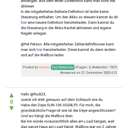
anhängen. Aus dem einen Screenshot kann man nicht viel
ablesen.
In der mitgelieferten Batterie-Definition ist leider keine
Steuerung enthalten. Um den Akku zu steuern kannst du dir
hier
eine neuere Definition herunterladen. Dann kannst du
die Steuerung in der Akku-Kachel aktivieren und eigene
Regeln anlegen.
@Pet Petson: Alle mitgelieferten Zählerdefinfitionen kann
man sich
hier
herunterladen. Diese kannst du dann ändern
und auf die Wallbox laden.
Posted by
Geotec
Top Networker
(Fragen: 0, Antworten: 1957)
Answered on 27. Dezember 2025 0:21
▲
Hallo @Rudi23,
zuerst ich steh genauso auf dem Schlauch wie du.
0
Habe den Deye SUN-12K-SG04LP3. Für mich, die
▼
grundsätzliche Frage ist wie ist der Deye angeschlossen?
Und wo hängt die Wallbox dran.
Bei mir würde voraussichtlich alles am Load hängen, weil
das ganze Haus am Load hängt. Wallbox war vor 2 Jahren