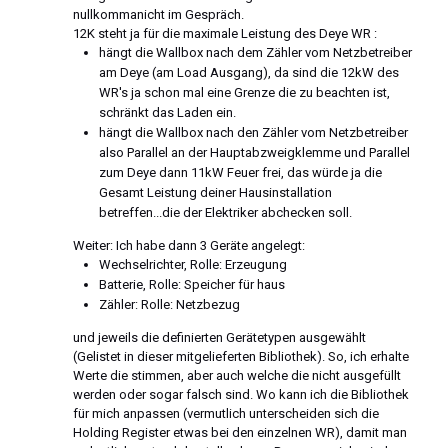
nullkommanicht im Gespräch.
12K steht ja für die maximale Leistung des Deye WR :
hängt die Wallbox nach dem Zähler vom Netzbetreiber
am Deye (am Load Ausgang), da sind die 12kW des
WR's ja schon mal eine Grenze die zu beachten ist,
schränkt das Laden ein.
hängt die Wallbox nach den Zähler vom Netzbetreiber
also Parallel an der Hauptabzweigklemme und Parallel
zum Deye dann 11kW Feuer frei, das würde ja die
Gesamt Leistung deiner Hausinstallation
betreffen...die der Elektriker abchecken soll.
Weiter: Ich habe dann 3 Geräte angelegt:
Wechselrichter, Rolle: Erzeugung
Batterie, Rolle: Speicher für haus
Zähler: Rolle: Netzbezug
und jeweils die definierten Gerätetypen ausgewählt
(Gelistet in dieser mitgelieferten Bibliothek). So, ich erhalte
Werte die stimmen, aber auch welche die nicht ausgefüllt
werden oder sogar falsch sind. Wo kann ich die Bibliothek
für mich anpassen (vermutlich unterscheiden sich die
Holding Register etwas bei den einzelnen WR), damit man