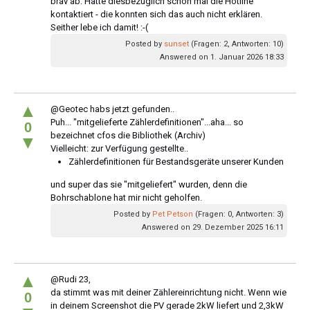
brav ab. Hatte diesbezüglich schon mal die Hotline
kontaktiert - die konnten sich das auch nicht erklären.
Seither lebe ich damit! :-(
Posted by
sunset
(Fragen: 2, Antworten: 10)
Answered on 1. Januar 2026 18:33
▲
@Geotec habs jetzt gefunden..
Puh... "mitgelieferte Zählerdefinitionen"...aha... so
0
bezeichnet cfos die Bibliothek (Archiv)
▼
Vielleicht: zur Verfügung gestellte..
Zählerdefinitionen für Bestandsgeräte unserer Kunden
und super das sie "mitgeliefert" wurden, denn die
Bohrschablone hat mir nicht geholfen.
Posted by
Pet Petson
(Fragen: 0, Antworten: 3)
Answered on 29. Dezember 2025 16:11
▲
@Rudi 23,
da stimmt was mit deiner Zählereinrichtung nicht. Wenn wie
0
in deinem Screenshot die PV gerade 2kW liefert und 2,3kW