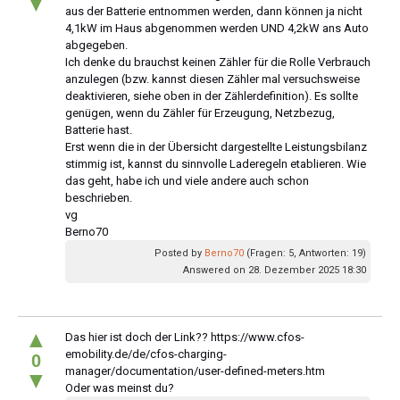
▼
aus der Batterie entnommen werden, dann können ja nicht
4,1kW im Haus abgenommen werden UND 4,2kW ans Auto
abgegeben.
Ich denke du brauchst keinen Zähler für die Rolle Verbrauch
anzulegen (bzw. kannst diesen Zähler mal versuchsweise
deaktivieren, siehe oben in der Zählerdefinition). Es sollte
genügen, wenn du Zähler für Erzeugung, Netzbezug,
Batterie hast.
Erst wenn die in der Übersicht dargestellte Leistungsbilanz
stimmig ist, kannst du sinnvolle Laderegeln etablieren. Wie
das geht, habe ich und viele andere auch schon
beschrieben.
vg
Berno70
Posted by
Berno70
(Fragen: 5, Antworten: 19)
Answered on 28. Dezember 2025 18:30
▲
Das hier ist doch der Link?? https://www.cfos-
emobility.de/de/cfos-charging-
0
manager/documentation/user-defined-meters.htm
▼
Oder was meinst du?