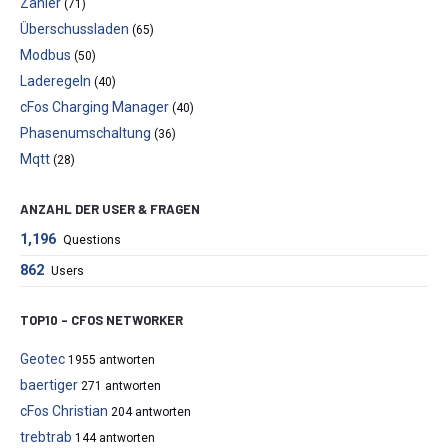
Zähler
(71)
Überschussladen
(65)
Modbus
(50)
Laderegeln
(40)
cFos Charging Manager
(40)
Phasenumschaltung
(36)
Mqtt
(28)
ANZAHL DER USER & FRAGEN
1,196
Questions
862
Users
TOP10 – CFOS NETWORKER
Geotec
1955 antworten
baertiger
271 antworten
cFos Christian
204 antworten
trebtrab
144 antworten