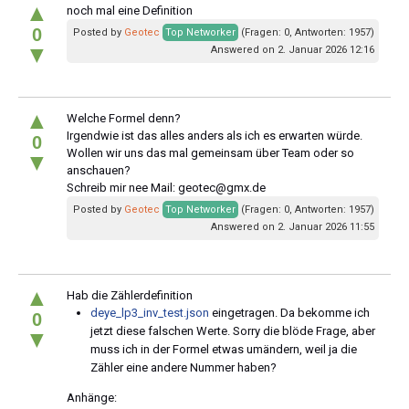
▲
noch mal eine Definition
0
Posted by
Geotec
Top Networker
(Fragen: 0, Antworten: 1957)
▼
Answered on 2. Januar 2026 12:16
▲
Welche Formel denn?
Irgendwie ist das alles anders als ich es erwarten würde.
0
Wollen wir uns das mal gemeinsam über Team oder so
▼
anschauen?
Schreib mir nee Mail:
geotec@gmx.de
Posted by
Geotec
Top Networker
(Fragen: 0, Antworten: 1957)
Answered on 2. Januar 2026 11:55
▲
Hab die Zählerdefinition
deye_lp3_inv_test.json
eingetragen. Da bekomme ich
0
jetzt diese falschen Werte. Sorry die blöde Frage, aber
▼
muss ich in der Formel etwas umändern, weil ja die
Zähler eine andere Nummer haben?
Anhänge: