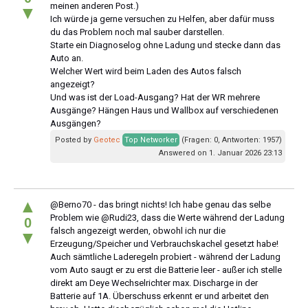
meinen anderen Post.)
▼
Ich würde ja gerne versuchen zu Helfen, aber dafür muss
du das Problem noch mal sauber darstellen.
Starte ein Diagnoselog ohne Ladung und stecke dann das
Auto an.
Welcher Wert wird beim Laden des Autos falsch
angezeigt?
Und was ist der Load-Ausgang? Hat der WR mehrere
Ausgänge? Hängen Haus und Wallbox auf verschiedenen
Ausgängen?
Posted by
Geotec
Top Networker
(Fragen: 0, Antworten: 1957)
Answered on 1. Januar 2026 23:13
▲
@Berno70 - das bringt nichts! Ich habe genau das selbe
Problem wie @Rudi23, dass die Werte während der Ladung
0
falsch angezeigt werden, obwohl ich nur die
▼
Erzeugung/Speicher und Verbrauchskachel gesetzt habe!
Auch sämtliche Laderegeln probiert - während der Ladung
vom Auto saugt er zu erst die Batterie leer - außer ich stelle
direkt am Deye Wechselrichter max. Discharge in der
Batterie auf 1A. Überschuss erkennt er und arbeitet den