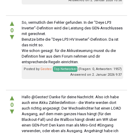
Answered on 2. Januar 2026 10:56
▲
So, vermutlich den Fehler gefunden. In der "Deye LP3
Inverter"-Definition wird die Leistung des GEN-Anschlusses
0
mit gerechnet.
▼
Benutze bitte die "Deye LP3 HV Inverter"-Definition. Da ist
das nicht so.
Wie schon gesagt: für die Akkusteuerung musst du die
Definition hier aus dem Forum nehmen und dir
entsprechende Regeln einrichten.
Posted by
Geotec
Top Networker
(Fragen: 0, Antworten: 1957)
Answered on 2. Januar 2026 9:37
▲
Hallo @Geotec! Danke für deine Nachricht. Also ich habe
auch eine Akku Zählerdefinition - die Werte werden dort
0
auch richtig angezeigt. Der Wechselrichter hat einen LOAD
▼
Ausgang, auf dem mein ganzes Haus hängt (für den
Blackout-Fall) und die Wallbox hängt direkt am WR über
einen GEN-Port! Den kann man als Miro-Grid #Eingang
verwenden, oder eben als Ausgang. Angehängt habe ich