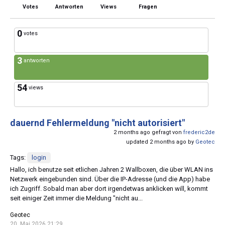
Votes
Antworten
Views
Fragen
0
votes
3
antworten
54
views
dauernd Fehlermeldung "nicht autorisiert"
2 months ago gefragt von
frederic2de
updated 2 months ago by
Geotec
Tags:
login
Hallo, ich benutze seit etlichen Jahren 2 Wallboxen, die über WLAN ins
Netzwerk eingebunden sind. Über die IP-Adresse (und die App) habe
ich Zugriff. Sobald man aber dort irgendetwas anklicken will, kommt
seit einiger Zeit immer die Meldung "nicht au...
Geotec
20. Mai 2026 21:29