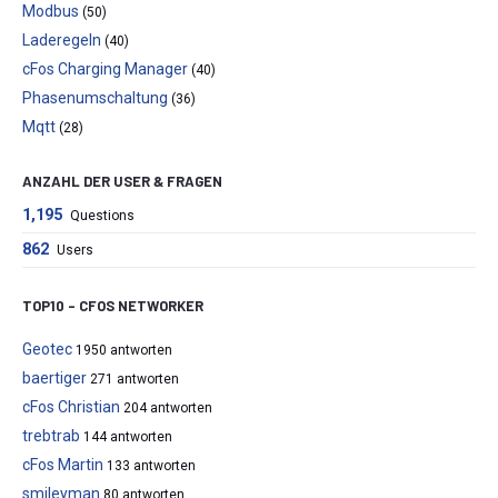
Modbus
(50)
Laderegeln
(40)
cFos Charging Manager
(40)
Phasenumschaltung
(36)
Mqtt
(28)
ANZAHL DER USER & FRAGEN
1,195
Questions
862
Users
TOP10 – CFOS NETWORKER
Geotec
1950 antworten
baertiger
271 antworten
cFos Christian
204 antworten
trebtrab
144 antworten
cFos Martin
133 antworten
smileyman
80 antworten