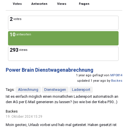
Votes
Antworten
Views
Fragen
2
votes
10
antworten
293
views
Power Brain Dienstwagenabrechnung
1 year ago gefragt von
MP0814
updated 1 year ago by
Backes
Tags:
Abrechnung
Dienstwagen
Ladereport
Ist es einfach möglich einen monatlichen Ladereport automatisch an
den AG per E-Mail generieren zu lassen? (so wie bei der Keba P30…)
Backes
19. Oktober 2024 15:29
Moin geotec, Urlaub vorbei und hab mal getestet. Haken gesetzt ist