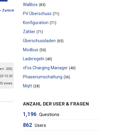
Wallbox
(83)
« Zurück
PV Überschuss
(71)
Konfiguration
(71)
Zähler
(71)
Überschussladen
(65)
Modbus
(50)
Laderegeln
(40)
cFos Charging Manager
(40)
en: 205)
23 15:33
Phasenumschaltung
(36)
25 views
Mqtt
(28)
ANZAHL DER USER & FRAGEN
1,196
Questions
862
Users