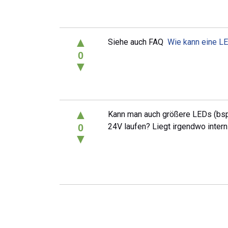
▲
Siehe auch FAQ
Wie kann eine L
0
▼
▲
Kann man auch größere LEDs (bsp
24V laufen? Liegt irgendwo inter
0
▼