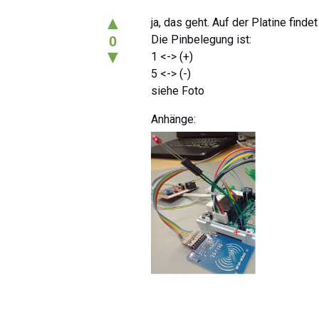
▲
ja, das geht. Auf der Platine finde
Die Pinbelegung ist:
0
▼
1 <-> (+)
5 <-> (-)
siehe Foto
Anhänge: