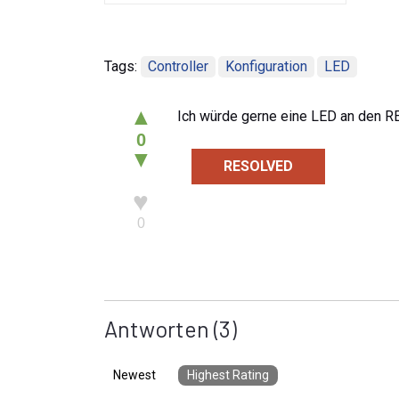
Tags:
Controller
Konfiguration
LED
▲
Ich würde gerne eine LED an den RE
0
▼
RESOLVED
♥
0
Antworten
(3)
Newest
Highest Rating