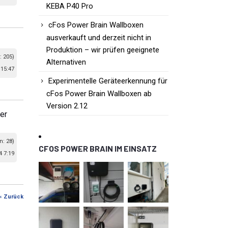
KEBA P40 Pro
cFos Power Brain Wallboxen
ausverkauft und derzeit nicht in
Produktion – wir prüfen geeignete
: 205)
Alternativen
 15:47
Experimentelle Geräteerkennung für
cFos Power Brain Wallboxen ab
Version 2.12
er
n: 28)
CFOS POWER BRAIN IM EINSATZ
4 7:19
« Zurück