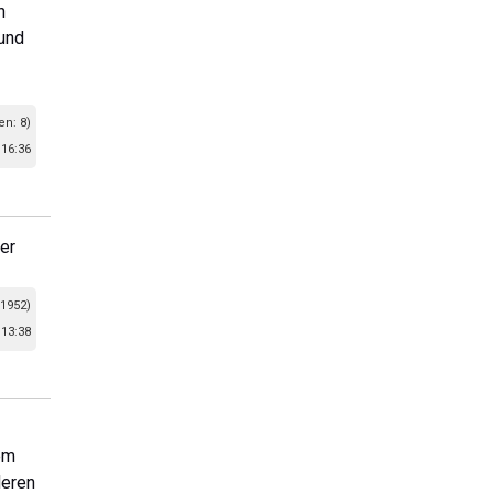
h
und
en: 8)
 16:36
er
 1952)
 13:38
em
deren