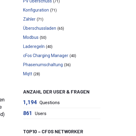
PV Überschuss
(71)
Konfiguration
(71)
Zähler
(71)
Überschussladen
(65)
Modbus
(50)
Laderegeln
(40)
cFos Charging Manager
(40)
Phasenumschaltung
(36)
Mqtt
(28)
ANZAHL DER USER & FRAGEN
ten
1,194
Questions
e
861
Users
ld)
TOP10 – CFOS NETWORKER