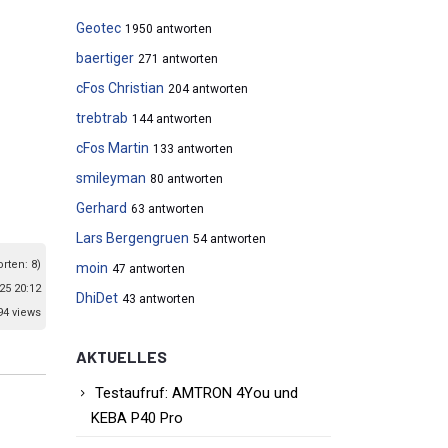
Geotec
1950 antworten
baertiger
271 antworten
cFos Christian
204 antworten
trebtrab
144 antworten
cFos Martin
133 antworten
smileyman
80 antworten
Gerhard
63 antworten
Lars Bergengruen
54 antworten
orten: 8)
moin
47 antworten
25 20:12
DhiDet
43 antworten
94 views
AKTUELLES
Testaufruf: AMTRON 4You und
KEBA P40 Pro