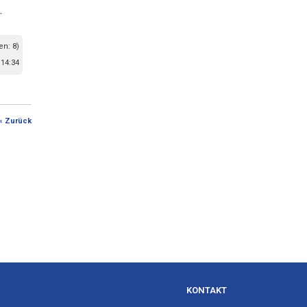
.
en: 8)
 14:34
« Zurück
KONTAKT