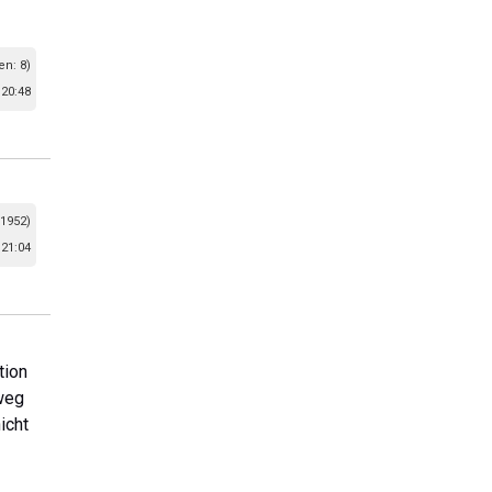
en: 8)
 20:48
 1952)
 21:04
tion
weg
icht