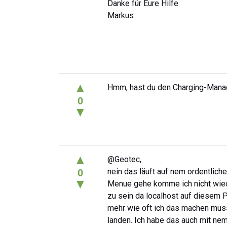
Danke für Eure Hilfe
Markus
▲
Hmm, hast du den Charging-Manage
0
▼
▲
@Geotec,
nein das läuft auf nem ordentlic
0
▼
Menue gehe komme ich nicht wied
zu sein da localhost auf diesem Por
mehr wie oft ich das machen mus
landen. Ich habe das auch mit ne