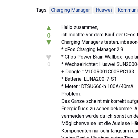
Tags:
Charging Manager
Huawei
Kommuni
▲
Hallo zusammen,
ich möchte vor dem Kauf der CFos
0
▼
Charging Managers testen, inbeso
* cFos Charging Manager 2.9
♥
* CFos Power Brain Wallbox -gepla
* Wechselrichter: Huawei SUN20
0
+ Dongle :: V100R001C00SPC133
* Batterie: LUNA200-7-S1
* Meter : DTSU666-h 100A/40mA
Problem:
Das Ganze scheint mir korrekt aufge
Energiefluss zu sehen bekomme. Al
vermeiden würde da ich sonst an de
Möglicherweise ist die Auslese Häu
Komponenten nur sehr langsam reagi