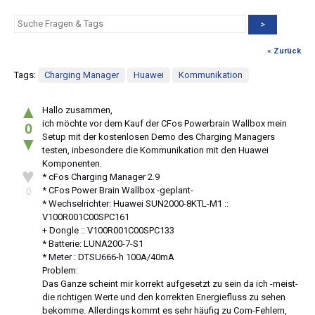
>
« Zurück
Tags:
Charging Manager
Huawei
Kommunikation
▲
Hallo zusammen,
ich möchte vor dem Kauf der CFos Powerbrain Wallbox mein
0
Setup mit der kostenlosen Demo des Charging Managers
▼
testen, inbesondere die Kommunikation mit den Huawei
Komponenten.
♥
* cFos Charging Manager 2.9
* CFos Power Brain Wallbox -geplant-
0
* Wechselrichter: Huawei SUN2000-8KTL-M1 ::
V100R001C00SPC161
+ Dongle :: V100R001C00SPC133
* Batterie: LUNA200-7-S1
* Meter : DTSU666-h 100A/40mA
Problem:
Das Ganze scheint mir korrekt aufgesetzt zu sein da ich -meist-
die richtigen Werte und den korrekten Energiefluss zu sehen
bekomme. Allerdings kommt es sehr häufig zu Com-Fehlern,