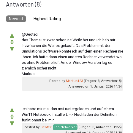
Antworten
(8)
Newest
Highest Rating
▲
@Geotec
das Thema ist zwar schon ne Weile her und ich hab mir
0
inzwischen die Wallox gekauft. Das Problem mit der
▼
Simulations Software konnte ich auf dem einen Rechner nie
lösen. Ich hatte dann einen anderen Rechner verwendet wo
es ohne Probleme lief. An der Window Version lag es
ziemlich sicher nicht.
Markus
Posted by
Markus123
(Fragen: 3, Antworten: 8)
Answered on 1. Januar 2026 14:34
▲
Ich habe mir mal das msi runtergeladen und auf einem
Win11 Notebook installiert. --> Hochladen der Definition
0
funktioniert bei mir.
▼
Posted by
Geotec
Top Networker
(Fragen: 0, Antworten: 1955)
Answered on 16. Oktober 2025 13:38