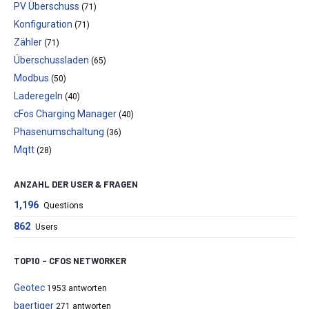
PV Überschuss
(71)
Konfiguration
(71)
Zähler
(71)
Überschussladen
(65)
Modbus
(50)
Laderegeln
(40)
cFos Charging Manager
(40)
Phasenumschaltung
(36)
Mqtt
(28)
ANZAHL DER USER & FRAGEN
1,196
Questions
862
Users
TOP10 – CFOS NETWORKER
Geotec
1953 antworten
baertiger
271 antworten