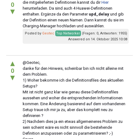
die mitgelieferten Definitionen kannst du dir
Hier
0
herunterladen. Da sind auch 4 Huawei-Definitionen
▼
enthalten. Ergänze da den Parameter
upd_delay
und gib
der Definition einen neuen Namen. Dann kannst du sie im
Charging-Manager hochladen und auswählen.
Posted by
Geotec
Top Networker
(Fragen: 0, Antworten: 1955)
Answered on 14. Oktober 2025 10:08
▲
@Geotec,
danke für den Hinweis, scheinbar bin ich nicht alleine mit
0
dem Problem.
▼
1) Woher bekomme ich die Definitionsfiles des aktuellen
Setups?
Mit ist nicht ganz klar wie genau diese Definitionsfiles
aussehen und woher die entsprechenden Informationen
kommen. Eine Änderung basierend auf dem vorhandenen
Setup traue ich mir ja zu, aber das komplett neu zu
definieren ?
2) Nachdem dies ja ein etwas allgemeineres Problem zu
sein scheint wäre es nicht sinnvoll die bestehende
Definition anzupassen oder zu parametrisieren? ;-)