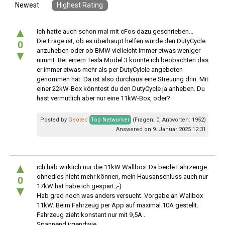
Newest
Highest Rating
▲
Ich hatte auch schon mal mit cFos dazu geschrieben...
Die Frage ist, ob es überhaupt helfen würde den DutyCycle
0
anzuheben oder ob BMW vielleicht immer etwas weniger
▼
nimmt. Bei einem Tesla Model 3 konnte ich beobachten das
er immer etwas mehr als per DutyCylcle angeboten
genommen hat. Da ist also durchaus eine Streuung drin. Mit
einer 22kW-Box könntest du den DutyCycle ja anheben. Du
hast vermutlich aber nur eine 11kW-Box, oder?
Posted by
Geotec
Top Networker
(Fragen: 0, Antworten: 1952)
Answered on 9. Januar 2025 12:31
▲
ich hab wirklich nur die 11kW Wallbox. Da beide Fahrzeuge
ohnedies nicht mehr können, mein Hausanschluss auch nur
0
17kW hat habe ich gespart ;-)
▼
Hab grad noch was anders versucht. Vorgabe an Wallbox
11kW. Beim Fahrzeug per App auf maximal 10A gestellt.
Fahrzeug zieht konstant nur mit 9,5A .
Spannend irgendwie …