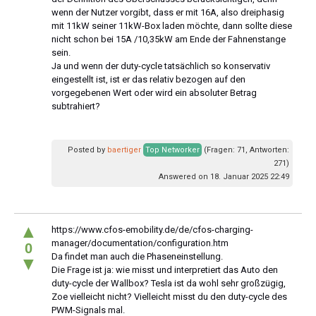
wenn der Nutzer vorgibt, dass er mit 16A, also dreiphasig
mit 11kW seiner 11kW-Box laden möchte, dann sollte diese
nicht schon bei 15A /10,35kW am Ende der Fahnenstange
sein.
Ja und wenn der duty-cycle tatsächlich so konservativ
eingestellt ist, ist er das relativ bezogen auf den
vorgegebenen Wert oder wird ein absoluter Betrag
subtrahiert?
Posted by
baertiger
Top Networker
(Fragen: 71, Antworten:
271)
Answered on 18. Januar 2025 22:49
▲
https://www.cfos-emobility.de/de/cfos-charging-
manager/documentation/configuration.htm
0
Da findet man auch die Phaseneinstellung.
▼
Die Frage ist ja: wie misst und interpretiert das Auto den
duty-cycle der Wallbox? Tesla ist da wohl sehr großzügig,
Zoe vielleicht nicht? Vielleicht misst du den duty-cycle des
PWM-Signals mal.