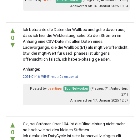
Posted by
Geotec
Top Networker
(Fragen: 0, Antworten: 1952)
Answered on 16. Januar 2025 13:04
▲
Ich betrachte die Daten der Wallbox und gehe davon aus,
dass ich hier die Wirkleistung sehe. Zu den Strömen im
0
Anhang eine CSV-Datei mit allen Daten eines
▼
Ladevorgangs, die die Wallbox (E1) als mqtt veröffentlicht.
btw. der mqtt-Wert für used_phases ist übrigens
offensichtlich falsch, ich habe 3-phasig geladen.
Anhänge:
2024-01-16_WB-E1-mqtt-Daten.csv.txt
Posted by
baertiger
Top Networker
(Fragen: 71, Antworten:
271)
Answered on 17. Januar 2025 12:57
▲
Ok, bei Strömen über 10A ist die Blindleistung nicht mehr
so hoch wie bei den kleinen Strömen.
0
Ich denke der DutyCycle ist sehr konservativ eingestellt.
▼