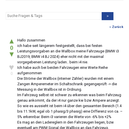
>
« Zurück
▲
Hallo zusammen
ich habe seit längerem festgestellt, dass bei festen
0
Leistungsvorgaben an die Wallbox meine Fahrzeuge (BMW i3
▼
BJ2019, BMW i4 BJ 2024) eher nicht mit der maximal
vorgegebenen Leistung laden.. beim i4 nie.
♥
Ich habe auch bei beiden Fahrzeugen eine Werte Reihe
aufgenommen
0
Die Ströme der Wallbox (interner Zähler) wurden mit einem
Zangen Amperemeter im Schaltschrank gegengeprüft -> die
Messung in der Wallbox ist in Ordnung.
Im Fahrzeug selbst ist schwer zu erkennen was beim Fahrzeug
genau ankommt, da der i4 nur ganze kw bzw Ampere anzeigt.
So wie es aussieht ist beim i4 über den gesaamten Bereich (1.4
bis 11.1kW, egal ob 1 phasig/3 phasig) eine Differenz von ca. –
5% erkennbar. Beim i3 varieren die Werte von -6% bis +2%
Es mag an den Ladereglern in den Fahrzeugen liegen, bzw
eventuell am PWM Signal der Wallbox an das Fahrzeug.