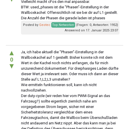
Vielleicht macht cFos den mal anpassbar.
BTW: used_phases ist die "Phasen"-Einstellung in der
Wallboxkachel. Offensichtlich ist sie bei dir auf L1 gestellt.
Die Anzahl der Phasen die gerade laden ist phases
Posted by
Geotec
Top Networker
(Fragen: 0, Antworten: 1952)
Answered on 17. Januar 2025 23:07
▲
Ja, ich habe aktuell die "Phasen"-Einstellung in der
Wallboxkachel auf 1 gestellt. Bisher konnte ich mit dem
0
Wert in der Kachel noch nichts anfangen, da für mich
▼
unzureichend dokumentiert. Für dreiphasiges Laden dürfte
dieser Wert ja irrelevant sein. Oder muss ich dann an dieser
Stelle auf L1,L2,L3 umstellen?
Wie ermitteln funktionieren soll, kann ich nicht
nachvollziehen.
Der duty-cycle (wir reden hier vom PWM-Signal an das
Fahrzeug?) sollte eigentlich ziemlich nahe am
vorgegebenen Strom liegen, sicher mit einer
Sicherheitstoleranz vergleichbar dem eines
Fahrzeugtachos, damit die Wallbox beim Überschußladen
nicht andauernd am Netz nippt. Aber das kann man ja bei
der Definition des Überschusses berücksichtigen, denn