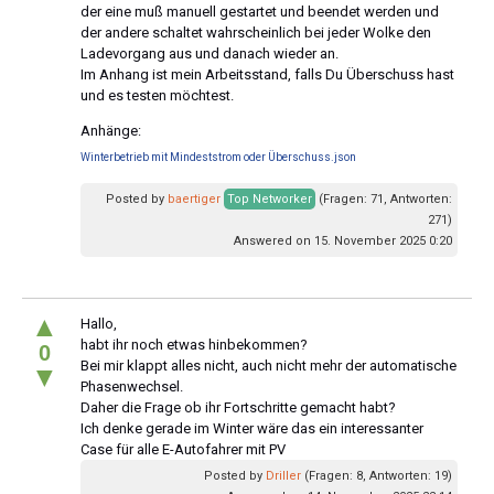
der eine muß manuell gestartet und beendet werden und
der andere schaltet wahrscheinlich bei jeder Wolke den
Ladevorgang aus und danach wieder an.
Im Anhang ist mein Arbeitsstand, falls Du Überschuss hast
und es testen möchtest.
Anhänge:
Winterbetrieb mit Mindeststrom oder Überschuss.json
Posted by
baertiger
Top Networker
(Fragen: 71, Antworten:
271)
Answered on 15. November 2025 0:20
▲
Hallo,
habt ihr noch etwas hinbekommen?
0
Bei mir klappt alles nicht, auch nicht mehr der automatische
▼
Phasenwechsel.
Daher die Frage ob ihr Fortschritte gemacht habt?
Ich denke gerade im Winter wäre das ein interessanter
Case für alle E-Autofahrer mit PV
Posted by
Driller
(Fragen: 8, Antworten: 19)