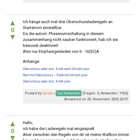
▲
Ich hänge auch mal drei Überschussladeregeln an.
Startstrom einstellbar.
0
Da die autom. Phasenumschaltung in diesem
▼
zusammenhang nicht sauber funktioniert, hab ich sie
bewusst deaktiviert.
Also nur Einphasigesladen von 6 - 16(32)A
Anhänge:
Überschuss aber min. X mA nach Uhrzeit.json
Start mit Überschuss – Ende mit Uhrzeit.json
Überschuss aber min. X mA.json
Posted by
Geotec
Top Networker
(Fragen: 0, Antworten: 1952)
Answered on 20. November 2025 20:07
▲
Hallo,
ich habe die Laderegeln mal eingespielt.
0
Aber zwischen den Regeln von dir ist meine Wallbox immer
▼