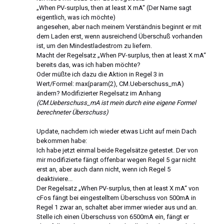
„When PV-surplus, then at least X mA“ (Der Name sagt
eigentlich, was ich möchte)
angesehen, aber nach meinem Verständnis beginnt er mit
dem Laden erst, wenn ausreichend Überschuß vorhanden
ist, um den Mindestladestrom zu liefern.
Macht der Regelsatz „When PV-surplus, then at least X mA“
bereits das, was ich haben möchte?
Oder müßte ich dazu die Aktion in Regel 3 in
Wert/Formel: max(param(2), CM.Ueberschuss_mA)
ändern? Modifizierter Regelsatz im Anhang
(CM.Ueberschuss_mA ist mein durch eine eigene Formel
berechneter Überschuss)
Update, nachdem ich wieder etwas Licht auf mein Dach
bekommen habe:
Ich habe jetzt einmal beide Regelsätze getestet. Der von
mir modifizierte fängt offenbar wegen Regel 5 gar nicht
erst an, aber auch dann nicht, wenn ich Regel 5
deaktiviere...
Der Regelsatz „When PV-surplus, then at least X mA“ von
cFos fängt bei eingestelltem Überschuss von 500mA in
Regel 1 zwar an, schaltet aber immer wieder aus und an.
Stelle ich einen Überschuss von 6500mA ein, fängt er