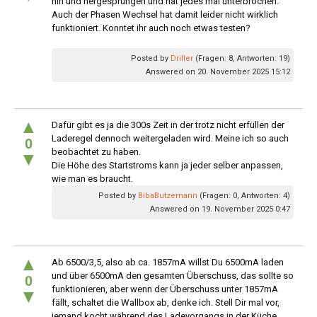
hin und hergesprungen und hat jedes mal unterbrochen.
Auch der Phasen Wechsel hat damit leider nicht wirklich
funktioniert. Konntet ihr auch noch etwas testen?
Posted by
Driller
(Fragen: 8, Antworten: 19)
Answered on 20. November 2025 15:12
▲
Dafür gibt es ja die 300s Zeit in der trotz nicht erfüllen der
Laderegel dennoch weitergeladen wird. Meine ich so auch
0
beobachtet zu haben.
▼
Die Höhe des Startstroms kann ja jeder selber anpassen,
wie man es braucht.
Posted by
BibaButzemann
(Fragen: 0, Antworten: 4)
Answered on 19. November 2025 0:47
▲
Ab 6500/3,5, also ab ca. 1857mA willst Du 6500mA laden
und über 6500mA den gesamten Überschuss, das sollte so
0
funktionieren, aber wenn der Überschuss unter 1857mA
▼
fällt, schaltet die Wallbox ab, denke ich. Stell Dir mal vor,
jemand kocht während des Ladevorgangs in der Küche,