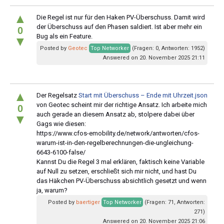
▲
Die Regel ist nur für den Haken PV-Überschuss. Damit wird
der Überschuss auf den Phasen saldiert. Ist aber mehr ein
0
Bug als ein Feature.
▼
Posted by
Geotec
Top Networker
(Fragen: 0, Antworten: 1952)
Answered on 20. November 2025 21:11
▲
Der Regelsatz
Start mit Überschuss – Ende mit Uhrzeit.json
von Geotec scheint mir der richtige Ansatz. Ich arbeite mich
0
auch gerade an diesem Ansatz ab, stolpere dabei über
▼
Gags wie diesen:
https://www.cfos-emobility.de/network/antworten/cfos-
warum-ist-in-den-regelberechnungen-die-ungleichung-
6643-6100-false/
Kannst Du die Regel 3 mal erklären, faktisch keine Variable
auf Null zu setzen, erschließt sich mir nicht, und hast Du
das Häkchen PV-Überschuss absichtlich gesetzt und wenn
ja, warum?
Posted by
baertiger
Top Networker
(Fragen: 71, Antworten:
271)
Answered on 20. November 2025 21:06