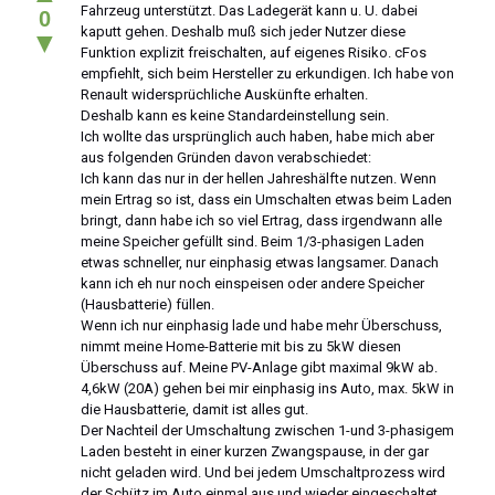
Fahrzeug unterstützt. Das Ladegerät kann u. U. dabei
0
kaputt gehen. Deshalb muß sich jeder Nutzer diese
▼
Funktion explizit freischalten, auf eigenes Risiko. cFos
empfiehlt, sich beim Hersteller zu erkundigen. Ich habe von
Renault widersprüchliche Auskünfte erhalten.
Deshalb kann es keine Standardeinstellung sein.
Ich wollte das ursprünglich auch haben, habe mich aber
aus folgenden Gründen davon verabschiedet:
Ich kann das nur in der hellen Jahreshälfte nutzen. Wenn
mein Ertrag so ist, dass ein Umschalten etwas beim Laden
bringt, dann habe ich so viel Ertrag, dass irgendwann alle
meine Speicher gefüllt sind. Beim 1/3-phasigen Laden
etwas schneller, nur einphasig etwas langsamer. Danach
kann ich eh nur noch einspeisen oder andere Speicher
(Hausbatterie) füllen.
Wenn ich nur einphasig lade und habe mehr Überschuss,
nimmt meine Home-Batterie mit bis zu 5kW diesen
Überschuss auf. Meine PV-Anlage gibt maximal 9kW ab.
4,6kW (20A) gehen bei mir einphasig ins Auto, max. 5kW in
die Hausbatterie, damit ist alles gut.
Der Nachteil der Umschaltung zwischen 1-und 3-phasigem
Laden besteht in einer kurzen Zwangspause, in der gar
nicht geladen wird. Und bei jedem Umschaltprozess wird
der Schütz im Auto einmal aus und wieder eingeschaltet.