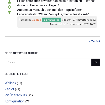
▲
Hi, ich hätte auch erwartet das es so funktioniert... Hattest
du denn Überschuss anliegen?
0
Ansonsten, versuch doch mal den mitgelieferten
▼
Laderegelsatz: "When PV-surplus, then at least X mA".
Posted by
Geotec
Top Networker
(Fragen: 0, Antworten: 1952)
Answered on 8. November 2025 16:25
« Zurück
CFOS NETWORK SUCHE
BELIEBTE TAGS
Wallbox
(83)
Zähler
(71)
PV Überschuss
(71)
Konfiguration
(71)