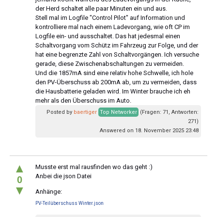
der Herd schaltet alle paar Minuten ein und aus.
Stell mal im Logfile "Control Pilot" auf Information und
kontrolliere mal nach einem Ladevorgang, wie oft CP im
Logfile ein- und ausschaltet. Das hat jedesmal einen
Schaltvorgang vom Schütz im Fahrzeug zur Folge, und der
hat eine begrenzte Zahl von Schaltvorgängen. Ich versuche
gerade, diese Zwischenabschaltungen zu vermeiden.
Und die 1857mA sind eine relativ hohe Schwelle, ich hole
den PV-Überschuss ab 200mA ab, um zu vermeiden, dass
die Hausbatterie geladen wird. Im Winter brauche ich eh
mehr als den Überschuss im Auto.
Posted by
baertiger
Top Networker
(Fragen: 71, Antworten:
271)
Answered on 18. November 2025 23:48
▲
Musste erst mal rausfinden wo das geht :)
Anbei die json Datei
0
▼
Anhänge:
PV-Teilüberschuss Winter.json