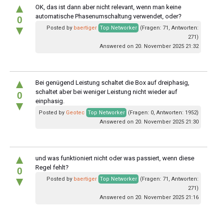
▲
OK, das ist dann aber nicht relevant, wenn man keine
automatische Phasenumschaltung verwendet, oder?
0
▼
Posted by
baertiger
Top Networker
(Fragen: 71, Antworten:
271)
Answered on 20. November 2025 21:32
▲
Bei genügend Leistung schaltet die Box auf dreiphasig,
schaltet aber bei weniger Leistung nicht wieder auf
0
einphasig.
▼
Posted by
Geotec
Top Networker
(Fragen: 0, Antworten: 1952)
Answered on 20. November 2025 21:30
▲
und was funktioniert nicht oder was passiert, wenn diese
Regel fehlt?
0
▼
Posted by
baertiger
Top Networker
(Fragen: 71, Antworten:
271)
Answered on 20. November 2025 21:16