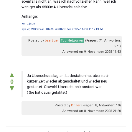
ebenfalls nicht an, was ich nachvollziehen kann, weil ich
weniger als 6500mA Überschuss habe.
Anhänge:
temp.json
syslog W00-04YU UtaMi Wallbox Zoe 2025-11-09 111713.txt
Posted by
baertiger
Top Networker
(Fragen: 71, Antworten:
271)
Answered on 9. November 2025 11:43
▲
Ja Überschuss lag an. Ladestation hat aber nach
0
kurzer Zeit wieder abgeschaltet und wieder neu
▼
gestartet. Obwohl Überschuss konstant war.
( Sie hat qausi getaktet)
Posted by
Driller
(Fragen: 8, Antworten: 19)
Answered on 8. November 2025 21:20