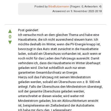
Posted by
BibaButzemann
(Fragen: 0, Antworten: 4)
Answered on 9. November 2025 20:18
▲
Post geändert:
Ich versuche mich an dem gleichen Thema und habe eine
0
Hausbatterie, die ich nicht ausreichend steuern kann. Ich
▼
möchte deshalb im Winter, wenn die PV-Energie knapp ist,
bevorzugt in das Auto statt zunächst in die Hausbatterie
laden, sobald ein Überschuss vorhanden ist, auch wenn er
noch nicht für das Laden des Fahrzeugs ausreicht. Damit
verhindere ich, dass die Hausbatterie im Winter überhaupt
geladen wird. Die hat schließlich auch nur einen
garantierten Gesamtdurchsatz an Energie.
Hierzu soll das Fahrzeug mit seinem Mindeststrom
geladen werden, sobald ein Überschuss von z. B. 500 mA
anliegt. Falls der Überschuss den Mindeststrom übersteigt,
soll der gesamte Überschuss geladen werden,
unterschreitet er diesen wieder, wird weiter mit
Mindeststrom geladen, bis ein Abbruchkriterium erreicht
ist, beispielsweise ein Zielladestand der Autobatterie.
Ich habe mir dazu den Laderegelsatz