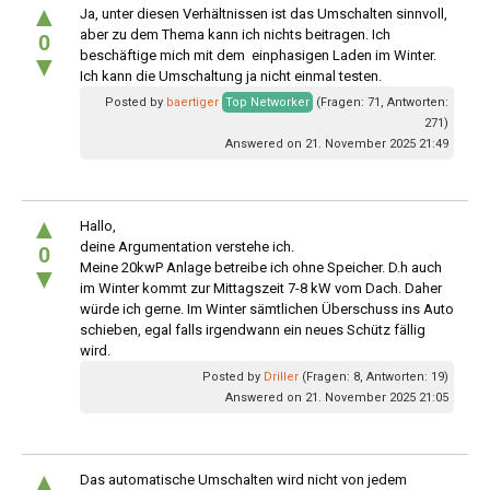
▲
Ja, unter diesen Verhältnissen ist das Umschalten sinnvoll,
aber zu dem Thema kann ich nichts beitragen. Ich
0
beschäftige mich mit dem einphasigen Laden im Winter.
▼
Ich kann die Umschaltung ja nicht einmal testen.
Posted by
baertiger
Top Networker
(Fragen: 71, Antworten:
271)
Answered on 21. November 2025 21:49
▲
Hallo,
deine Argumentation verstehe ich.
0
Meine 20kwP Anlage betreibe ich ohne Speicher. D.h auch
▼
im Winter kommt zur Mittagszeit 7-8 kW vom Dach. Daher
würde ich gerne. Im Winter sämtlichen Überschuss ins Auto
schieben, egal falls irgendwann ein neues Schütz fällig
wird.
Posted by
Driller
(Fragen: 8, Antworten: 19)
Answered on 21. November 2025 21:05
▲
Das automatische Umschalten wird nicht von jedem