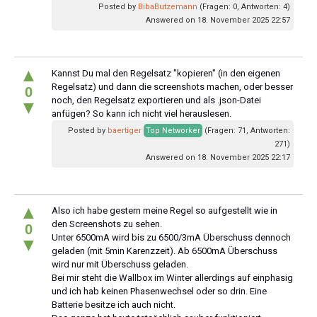
Posted by
BibaButzemann
(Fragen: 0, Antworten: 4)
Answered on 18. November 2025 22:57
▲
Kannst Du mal den Regelsatz "kopieren" (in den eigenen
Regelsatz) und dann die screenshots machen, oder besser
0
noch, den Regelsatz exportieren und als .json-Datei
▼
anfügen? So kann ich nicht viel herauslesen.
Posted by
baertiger
Top Networker
(Fragen: 71, Antworten:
271)
Answered on 18. November 2025 22:17
▲
Also ich habe gestern meine Regel so aufgestellt wie in
den Screenshots zu sehen.
0
Unter 6500mA wird bis zu 6500/3mA Überschuss dennoch
▼
geladen (mit 5min Karenzzeit). Ab 6500mA Überschuss
wird nur mit Überschuss geladen.
Bei mir steht die Wallbox im Winter allerdings auf einphasig
und ich hab keinen Phasenwechsel oder so drin. Eine
Batterie besitze ich auch nicht.