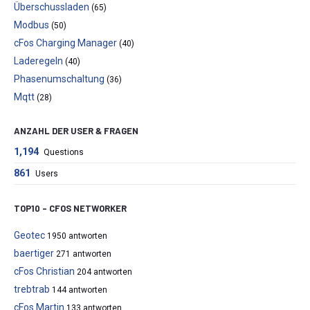
Überschussladen
(65)
Modbus
(50)
cFos Charging Manager
(40)
Laderegeln
(40)
Phasenumschaltung
(36)
Mqtt
(28)
ANZAHL DER USER & FRAGEN
1,194
Questions
861
Users
TOP10 – CFOS NETWORKER
Geotec
1950 antworten
baertiger
271 antworten
cFos Christian
204 antworten
trebtrab
144 antworten
cFos Martin
133 antworten