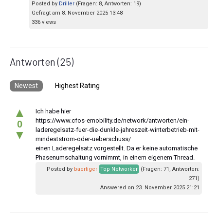
Posted by
Driller
(Fragen: 8, Antworten: 19)
Gefragt am 8. November 2025 13:48
336 views
Antworten
(25)
Newest
Highest Rating
▲
Ich habe hier
https://www.cfos-emobility.de/network/antworten/ein-
0
laderegelsatz-fuer-die-dunkle-jahreszeit-winterbetrieb-mit-
▼
mindeststrom-oder-ueberschuss/
einen Laderegelsatz vorgestellt. Da er keine automatische
Phasenumschaltung vornimmt, in einem eigenem Thread.
Posted by
baertiger
Top Networker
(Fragen: 71, Antworten:
271)
Answered on 23. November 2025 21:21