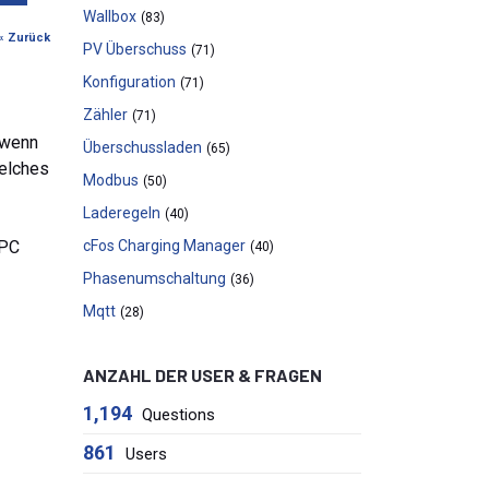
Wallbox
(83)
« Zurück
PV Überschuss
(71)
Konfiguration
(71)
Zähler
(71)
 wenn
Überschussladen
(65)
welches
Modbus
(50)
Laderegeln
(40)
 PC
cFos Charging Manager
(40)
Phasenumschaltung
(36)
Mqtt
(28)
ANZAHL DER USER & FRAGEN
1,194
Questions
861
Users