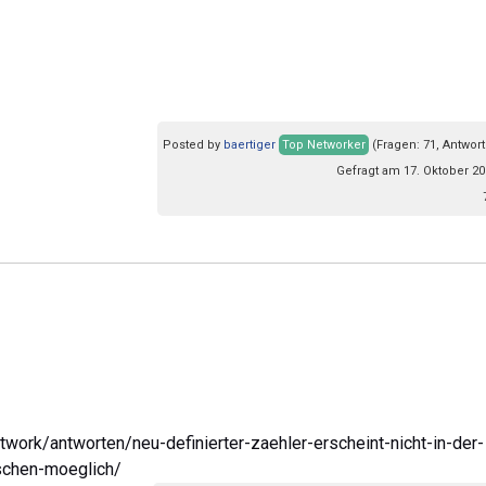
Posted by
baertiger
Top Networker
(Fragen: 71, Antwort
Gefragt am 17. Oktober 20
twork/antworten/neu-definierter-zaehler-erscheint-nicht-in-der-
schen-moeglich/