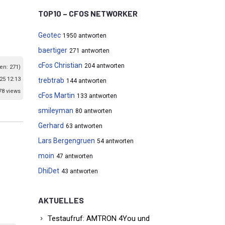
TOP10 – CFOS NETWORKER
Geotec
1950 antworten
baertiger
271 antworten
cFos Christian
204 antworten
en: 271)
25 12:13
trebtrab
144 antworten
78 views
cFos Martin
133 antworten
smileyman
80 antworten
Gerhard
63 antworten
Lars Bergengruen
54 antworten
moin
47 antworten
DhiDet
43 antworten
AKTUELLES
Testaufruf: AMTRON 4You und