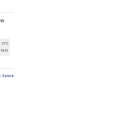
nn
: 271)
 18:01
« Zurück