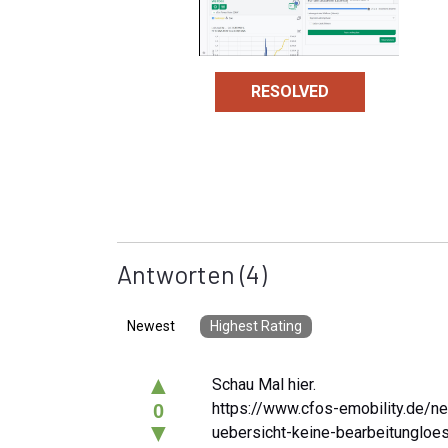
RESOLVED
Antworten
(4)
Newest
Highest Rating
▲
Schau Mal hier.
https://www.cfos-emobility.de/ne
0
▼
uebersicht-keine-bearbeitungloe