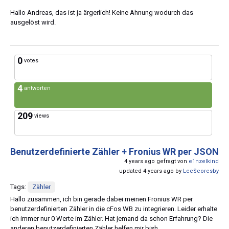
Hallo Andreas, das ist ja ärgerlich! Keine Ahnung wodurch das
ausgelöst wird.
0
votes
4
antworten
209
views
Benutzerdefinierte Zähler + Fronius WR per JSON
4 years ago gefragt von
e1nzelkind
updated 4 years ago by
LeeScoresby
Tags:
Zähler
Hallo zusammen, ich bin gerade dabei meinen Fronius WR per
benutzerdefinierten Zähler in die cFos WB zu integrieren. Leider erhalte
ich immer nur 0 Werte im Zähler. Hat jemand da schon Erfahrung? Die
anderen benutzerdefinierten Zähler helfen mir bish...