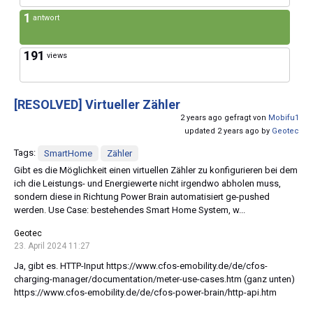
1
antwort
191
views
[RESOLVED]
Virtueller Zähler
2 years ago gefragt von
Mobifu1
updated 2 years ago by
Geotec
Tags:
SmartHome
Zähler
Gibt es die Möglichkeit einen virtuellen Zähler zu konfigurieren bei dem
ich die Leistungs- und Energiewerte nicht irgendwo abholen muss,
sondern diese in Richtung Power Brain automatisiert ge-pushed
werden. Use Case: bestehendes Smart Home System, w...
Geotec
23. April 2024 11:27
Ja, gibt es. HTTP-Input https://www.cfos-emobility.de/de/cfos-
charging-manager/documentation/meter-use-cases.htm (ganz unten)
https://www.cfos-emobility.de/de/cfos-power-brain/http-api.htm