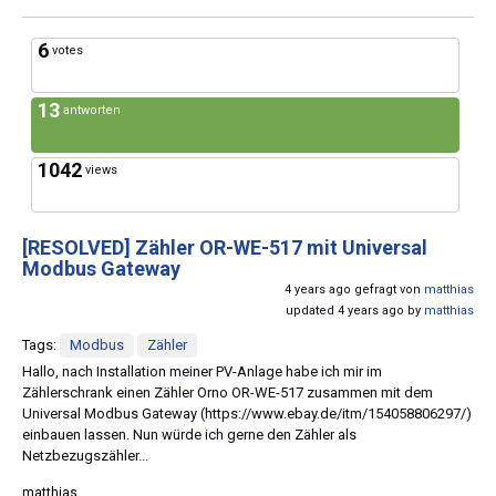
6
votes
13
antworten
1042
views
[RESOLVED]
Zähler OR-WE-517 mit Universal
Modbus Gateway
4 years ago gefragt von
matthias
updated 4 years ago by
matthias
Tags:
Modbus
Zähler
Hallo, nach Installation meiner PV-Anlage habe ich mir im
Zählerschrank einen Zähler Orno OR-WE-517 zusammen mit dem
Universal Modbus Gateway (https://www.ebay.de/itm/154058806297/)
einbauen lassen. Nun würde ich gerne den Zähler als
Netzbezugszähler...
matthias