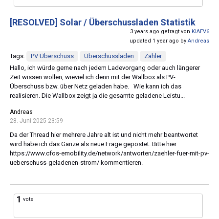
[RESOLVED]
Solar / Überschussladen Statistik
3 years ago gefragt von
KIAEV6
updated 1 year ago by
Andreas
Tags:
PV Überschuss
Überschussladen
Zähler
Hallo, ich würde gerne nach jedem Ladevorgang oder auch längerer
Zeit wissen wollen, wieviel ich denn mit der Wallbox als PV-
Überschuss bzw. über Netz geladen habe. Wie kann ich das
realisieren. Die Wallbox zeigt ja die gesamte geladene Leistu...
Andreas
28. Juni 2025 23:59
Da der Thread hier mehrere Jahre alt ist und nicht mehr beantwortet
wird habe ich das Ganze als neue Frage gepostet. Bitte hier
https://www.cfos-emobility.de/network/antworten/zaehler-fuer-mit-pv-
ueberschuss-geladenen-strom/ kommentieren.
1
vote