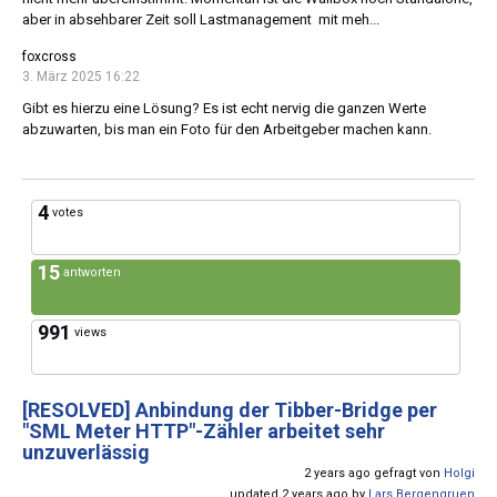
aber in absehbarer Zeit soll Lastmanagement mit meh...
foxcross
3. März 2025 16:22
Gibt es hierzu eine Lösung? Es ist echt nervig die ganzen Werte
abzuwarten, bis man ein Foto für den Arbeitgeber machen kann.
4
votes
15
antworten
991
views
[RESOLVED]
Anbindung der Tibber-Bridge per
"SML Meter HTTP"-Zähler arbeitet sehr
unzuverlässig
2 years ago gefragt von
Holgi
updated 2 years ago by
Lars Bergengruen