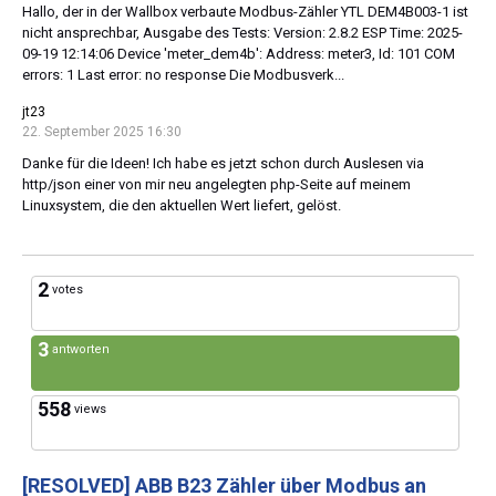
Hallo, der in der Wallbox verbaute Modbus-Zähler YTL DEM4B003-1 ist
nicht ansprechbar, Ausgabe des Tests: Version: 2.8.2 ESP Time: 2025-
09-19 12:14:06 Device 'meter_dem4b': Address: meter3, Id: 101 COM
errors: 1 Last error: no response Die Modbusverk...
jt23
22. September 2025 16:30
Danke für die Ideen! Ich habe es jetzt schon durch Auslesen via
http/json einer von mir neu angelegten php-Seite auf meinem
Linuxsystem, die den aktuellen Wert liefert, gelöst.
2
votes
3
antworten
558
views
[RESOLVED]
ABB B23 Zähler über Modbus an