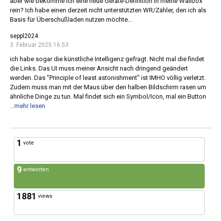
aber wie bekomme ich eine neue Geräte-Definition in meine Wallbox
rein? Ich habe einen derzeit nicht unterstützten WR/Zähler, den ich als
Basis für Überschußladen nutzen möchte...
seppl2024
3. Februar 2025 16:53
ich habe sogar die künstliche Intelligenz gefragt. Nicht mal die findet
die Links. Das UI muss meiner Ansicht nach dringend geändert
werden. Das "Principle of least astonishment" ist IMHO völlig verletzt.
Zudem muss man mit der Maus über den halben Bildschirm rasen um
ähnliche Dinge zu tun. Mal findet sich ein Symbol/Icon, mal ein Button
...mehr lesen
1
vote
9
antworten
1881
views