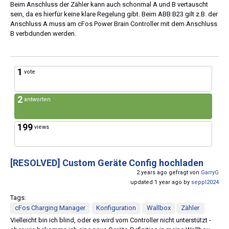
Beim Anschluss der Zähler kann auch schonmal A und B vertauscht
sein, da es hierfür keine klare Regelung gibt. Beim ABB B23 gilt z.B. der
Anschluss A muss am cFos Power Brain Controller mit dem Anschluss
B verbdunden werden.
1
vote
2
antworten
199
views
[RESOLVED]
Custom Geräte Config hochladen
2 years ago gefragt von
GarryG
updated 1 year ago by
seppl2024
Tags:
cFos Charging Manager
Konfiguration
Wallbox
Zähler
Vielleicht bin ich blind, oder es wird vom Controller nicht unterstützt -