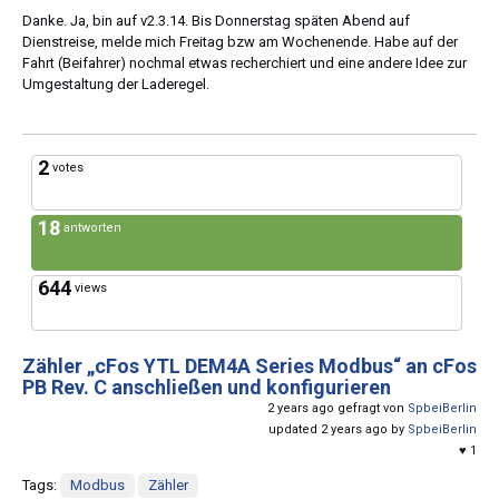
Danke. Ja, bin auf v2.3.14. Bis Donnerstag späten Abend auf
Dienstreise, melde mich Freitag bzw am Wochenende. Habe auf der
Fahrt (Beifahrer) nochmal etwas recherchiert und eine andere Idee zur
Umgestaltung der Laderegel.
2
votes
18
antworten
644
views
Zähler „cFos YTL DEM4A Series Modbus“ an cFos
PB Rev. C anschließen und konfigurieren
2 years ago gefragt von
SpbeiBerlin
updated 2 years ago by
SpbeiBerlin
♥ 1
Tags:
Modbus
Zähler