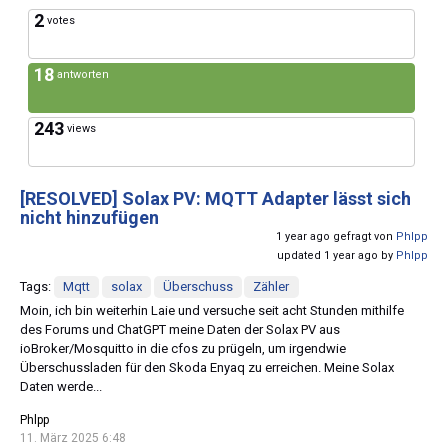
2
votes
18
antworten
243
views
[RESOLVED]
Solax PV: MQTT Adapter lässt sich
nicht hinzufügen
1 year ago gefragt von
Phlpp
updated 1 year ago by
Phlpp
Tags:
Mqtt
solax
Überschuss
Zähler
Moin, ich bin weiterhin Laie und versuche seit acht Stunden mithilfe
des Forums und ChatGPT meine Daten der Solax PV aus
ioBroker/Mosquitto in die cfos zu prügeln, um irgendwie
Überschussladen für den Skoda Enyaq zu erreichen. Meine Solax
Daten werde...
Phlpp
11. März 2025 6:48