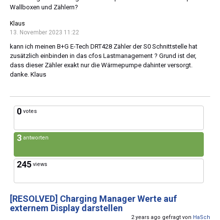
Wallboxen und Zählern?
Klaus
13. November 2023 11:22
kann ich meinen B+G E-Tech DRT428 Zähler der S0 Schnittstelle hat
zusätzlich einbinden in das cfos Lastmanagement ? Grund ist der,
dass dieser Zähler exakt nur die Wärmepumpe dahinter versorgt.
danke. Klaus
0
votes
3
antworten
245
views
[RESOLVED]
Charging Manager Werte auf
externem Display darstellen
2 years ago gefragt von
HaSch