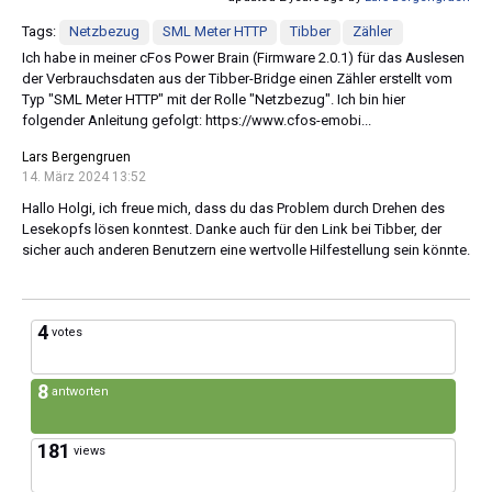
Tags:
Netzbezug
SML Meter HTTP
Tibber
Zähler
Ich habe in meiner cFos Power Brain (Firmware 2.0.1) für das Auslesen
der Verbrauchsdaten aus der Tibber-Bridge einen Zähler erstellt vom
Typ "SML Meter HTTP" mit der Rolle "Netzbezug". Ich bin hier
folgender Anleitung gefolgt: https://www.cfos-emobi...
Lars Bergengruen
14. März 2024 13:52
Hallo Holgi, ich freue mich, dass du das Problem durch Drehen des
Lesekopfs lösen konntest. Danke auch für den Link bei Tibber, der
sicher auch anderen Benutzern eine wertvolle Hilfestellung sein könnte.
4
votes
8
antworten
181
views