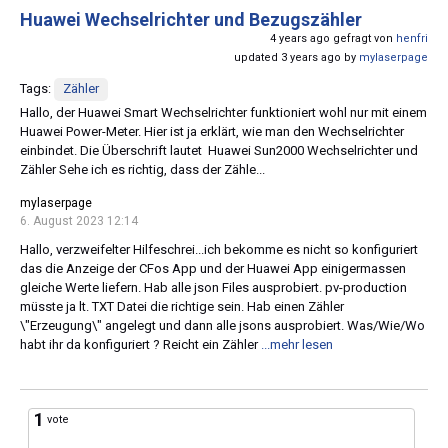
Huawei Wechselrichter und Bezugszähler
4 years ago gefragt von
henfri
updated 3 years ago by
mylaserpage
Tags:
Zähler
Hallo, der Huawei Smart Wechselrichter funktioniert wohl nur mit einem
Huawei Power-Meter. Hier ist ja erklärt, wie man den Wechselrichter
einbindet. Die Überschrift lautet Huawei Sun2000 Wechselrichter und
Zähler Sehe ich es richtig, dass der Zähle...
mylaserpage
6. August 2023 12:14
Hallo, verzweifelter Hilfeschrei...ich bekomme es nicht so konfiguriert
das die Anzeige der CFos App und der Huawei App einigermassen
gleiche Werte liefern. Hab alle json Files ausprobiert. pv-production
müsste ja lt. TXT Datei die richtige sein. Hab einen Zähler
\"Erzeugung\" angelegt und dann alle jsons ausprobiert. Was/Wie/Wo
habt ihr da konfiguriert ? Reicht ein Zähler
...mehr lesen
1
vote