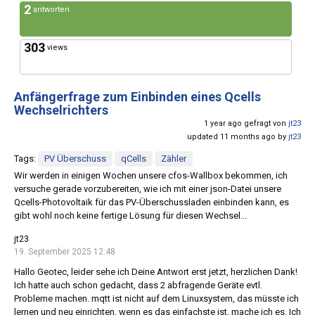
2
antworten
303
views
Anfängerfrage zum Einbinden eines Qcells
Wechselrichters
1 year ago gefragt von
jt23
updated 11 months ago by
jt23
Tags:
PV Überschuss
qCells
Zähler
Wir werden in einigen Wochen unsere cfos-Wallbox bekommen, ich
versuche gerade vorzubereiten, wie ich mit einer json-Datei unsere
Qcells-Photovoltaik für das PV-Überschussladen einbinden kann, es
gibt wohl noch keine fertige Lösung für diesen Wechsel...
jt23
19. September 2025 12:48
Hallo Geotec, leider sehe ich Deine Antwort erst jetzt, herzlichen Dank!
Ich hatte auch schon gedacht, dass 2 abfragende Geräte evtl.
Probleme machen. mqtt ist nicht auf dem Linuxsystem, das müsste ich
lernen und neu einrichten, wenn es das einfachste ist, mache ich es. Ich