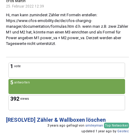
cFos Martin
25. Februar 2022 12:39
Hi, man kann zumindest Zähler mit Formeln erstellen:
https://www.cfos-emobility.de/de/cfos-charging-
manager/documentation/formulas.htm d.h. wenn man z.B. zwei Zähler
M1 und M2 hat, könnte man einen M3 einrichten und als Formel für
Power angeben M1.power_va + M2.power_va. Derzeit werden aber
Tageswerte nicht unterstützt.
1
vote
5
antworten
392
views
[RESOLVED]
Zähler & Wallboxen löschen
3 years ago gefragt von
smileyman
Top Networker
updated 1 year ago by
Geotec