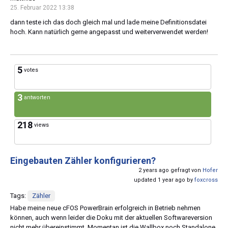
25. Februar 2022 13:38
dann teste ich das doch gleich mal und lade meine Definitionsdatei
hoch. Kann natürlich gerne angepasst und weiterverwendet werden!
5
votes
3
antworten
218
views
Eingebauten Zähler konfigurieren?
2 years ago gefragt von
Hofer
updated 1 year ago by
foxcross
Tags:
Zähler
Habe meine neue cFOS PowerBrain erfolgreich in Betrieb nehmen
können, auch wenn leider die Doku mit der aktuellen Softwareversion
nicht mehr übereinstimmt. Momentan ist die Wallbox noch Standalone,