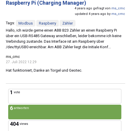
Raspberry Pi (Charging Manager)
4 years ago gefragt von
ms_cmc
updated 4 years ago by
ms_cmc
Tags:
Modbus
Raspberry
Zähler
Hallo, ich würde gerne einen ABB B23 Zähler an einen Raspberry Pi
über ein USB-RS485 Gateway anschließen, leider bekomme ich keine
Verbindung zustande. Das Interface ist am Raspberry über
/dev/ttyUSB0 erreichbar. Am ABB Zähler liegt die Initiale Konf...
ms_cmc
27. Juli 2022 12:29
Hat funktioniert, Danke an Torgel und Geotec.
1
vote
6
antworten
404
views