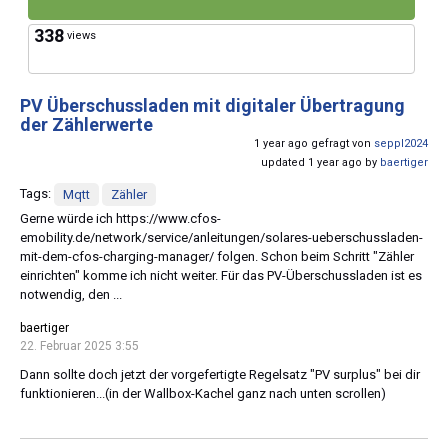
338
views
PV Überschussladen mit digitaler Übertragung
der Zählerwerte
1 year ago gefragt von
seppl2024
updated 1 year ago by
baertiger
Tags:
Mqtt
Zähler
Gerne würde ich https://www.cfos-
emobility.de/network/service/anleitungen/solares-ueberschussladen-
mit-dem-cfos-charging-manager/ folgen. Schon beim Schritt "Zähler
einrichten" komme ich nicht weiter. Für das PV-Überschussladen ist es
notwendig, den ...
baertiger
22. Februar 2025 3:55
Dann sollte doch jetzt der vorgefertigte Regelsatz "PV surplus" bei dir
funktionieren...(in der Wallbox-Kachel ganz nach unten scrollen)