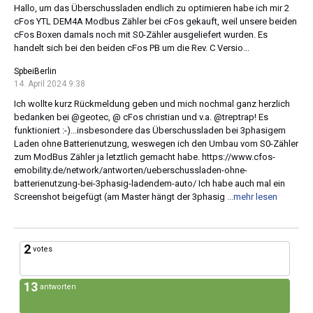
Hallo, um das Überschussladen endlich zu optimieren habe ich mir 2
cFos YTL DEM4A Modbus Zähler bei cFos gekauft, weil unsere beiden
cFos Boxen damals noch mit S0-Zähler ausgeliefert wurden. Es
handelt sich bei den beiden cFos PB um die Rev. C Versio...
SpbeiBerlin
14. April 2024 9:38
Ich wollte kurz Rückmeldung geben und mich nochmal ganz herzlich
bedanken bei @geotec, @ cFos christian und v.a. @treptrap! Es
funktioniert :-)...insbesondere das Überschussladen bei 3phasigem
Laden ohne Batterienutzung, weswegen ich den Umbau vom S0-Zähler
zum ModBus Zähler ja letztlich gemacht habe. https://www.cfos-
emobility.de/network/antworten/ueberschussladen-ohne-
batterienutzung-bei-3phasig-ladendem-auto/ Ich habe auch mal ein
Screenshot beigefügt (am Master hängt der 3phasig
...mehr lesen
2
votes
13
antworten