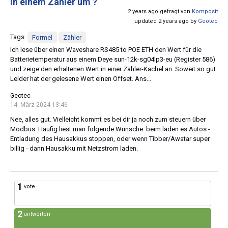
in einem Zähler um ?
2 years ago gefragt von
Komposit
updated 2 years ago by
Geotec
Tags:
Formel
Zähler
Ich lese über einen Waveshare RS485 to POE ETH den Wert für die
Batterietemperatur aus einem Deye sun-12k-sg04lp3-eu (Register 586)
und zeige den erhaltenen Wert in einer Zähler-Kachel an. Soweit so gut.
Leider hat der gelesene Wert einen Offset. Ans...
Geotec
14. März 2024 13:46
Nee, alles gut. Vielleicht kommt es bei dir ja noch zum steuern über
Modbus. Häufig liest man folgende Wünsche: beim laden es Autos -
Entladung des Hausakkus stoppen, oder wenn Tibber/Awatar super
billig - dann Hausakku mit Netzstrom laden.
1
vote
2
antworten