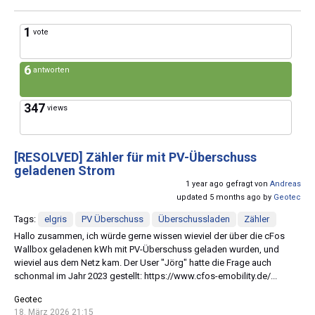
1
vote
6
antworten
347
views
[RESOLVED]
Zähler für mit PV-Überschuss
geladenen Strom
1 year ago gefragt von
Andreas
updated 5 months ago by
Geotec
Tags:
elgris
PV Überschuss
Überschussladen
Zähler
Hallo zusammen, ich würde gerne wissen wieviel der über die cFos
Wallbox geladenen kWh mit PV-Überschuss geladen wurden, und
wieviel aus dem Netz kam. Der User "Jörg" hatte die Frage auch
schonmal im Jahr 2023 gestellt: https://www.cfos-emobility.de/...
Geotec
18. März 2026 21:15