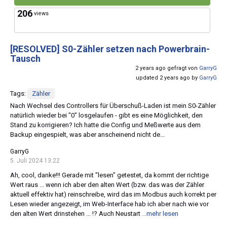
206
views
[RESOLVED]
S0-Zähler setzen nach Powerbrain-
Tausch
2 years ago gefragt von
GarryG
updated 2 years ago by
GarryG
Tags:
Zähler
Nach Wechsel des Controllers für Überschuß-Laden ist mein S0-Zähler
natürlich wieder bei "0" losgelaufen - gibt es eine Möglichkeit, den
Stand zu korrigieren? Ich hatte die Config und Meßwerte aus dem
Backup eingespielt, was aber anscheinend nicht de...
GarryG
5. Juli 2024 13:22
Ah, cool, danke!!! Gerade mit "lesen" getestet, da kommt der richtige
Wert raus ... wenn ich aber den alten Wert (bzw. das was der Zähler
aktuell effektiv hat) reinschreibe, wird das im Modbus auch korrekt per
Lesen wieder angezeigt, im Web-Interface hab ich aber nach wie vor
den alten Wert drinstehen ... !? Auch Neustart
...mehr lesen