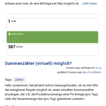
schaue auch mal, ob eine Abfrage per http möglich ist,
...mehr lesen
1
vote
4
antworten
387
views
Summenzähler (virtuell) möglich?
4 years ago gefragt von
m_g
updated 4 years ago by
cFos Martin
Tags:
Zähler
Hallo zusammen, hat jemand schon herausgefunden, ob es mit Hilfe
der anlegbaren Regeln möglich ist, einen virtuellen Summenzähler
anzulegen, der z.B. die Produktionsmenge einer PV-Anlage (pro Tag)
oder die Gesamtmenge des (pro Tag) geladenen Ladestro...