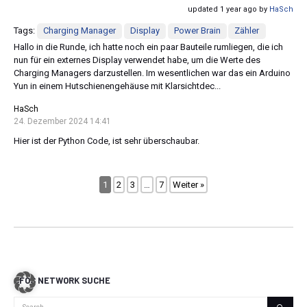
updated 1 year ago by
HaSch
Tags:
Charging Manager
Display
Power Brain
Zähler
Hallo in die Runde, ich hatte noch ein paar Bauteile rumliegen, die ich
nun für ein externes Display verwendet habe, um die Werte des
Charging Managers darzustellen. Im wesentlichen war das ein Arduino
Yun in einem Hutschienengehäuse mit Klarsichtdec...
HaSch
24. Dezember 2024 14:41
Hier ist der Python Code, ist sehr überschaubar.
1
2
3
…
7
Weiter »
CFOS NETWORK SUCHE