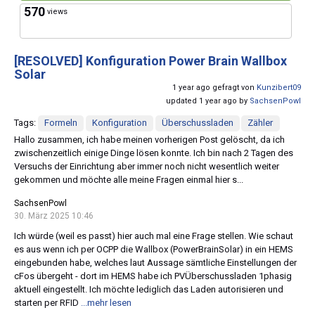
570
views
[RESOLVED]
Konfiguration Power Brain Wallbox
Solar
1 year ago gefragt von
Kunzibert09
updated 1 year ago by
SachsenPowl
Tags:
Formeln
Konfiguration
Überschussladen
Zähler
Hallo zusammen, ich habe meinen vorherigen Post gelöscht, da ich
zwischenzeitlich einige Dinge lösen konnte. Ich bin nach 2 Tagen des
Versuchs der Einrichtung aber immer noch nicht wesentlich weiter
gekommen und möchte alle meine Fragen einmal hier s...
SachsenPowl
30. März 2025 10:46
Ich würde (weil es passt) hier auch mal eine Frage stellen. Wie schaut
es aus wenn ich per OCPP die Wallbox (PowerBrainSolar) in ein HEMS
eingebunden habe, welches laut Aussage sämtliche Einstellungen der
cFos übergeht - dort im HEMS habe ich PVÜberschussladen 1phasig
aktuell eingestellt. Ich möchte lediglich das Laden autorisieren und
starten per RFID
...mehr lesen