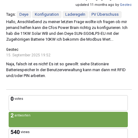
updated 11 months ago by
Geotec
Tags:
Deye
Konfiguration
Laderegeln
PV Überschuss
Hallo, Anschließend zu meiner letzten Frage wollte ich fragen ob mir
jemand helfen kann die Cfos Power Brain richtig zu konfigurieren. Ich
hab die 11KW Solar WB und den Deye SUN-SG04LP3-EU mit der
Zugehöriigen Batterie 10KW ich bekomm die Modbus Wert...
Geotec
15. September 2025 19:52
Naja, falsch ist es nicht! Es ist so gewollt: siehe Stationäre
Batteriespeicher In der Benutzerverwaltung kann man dann mit RFID
und/oder PIN arbeiten.
0
votes
2
antworten
540
views