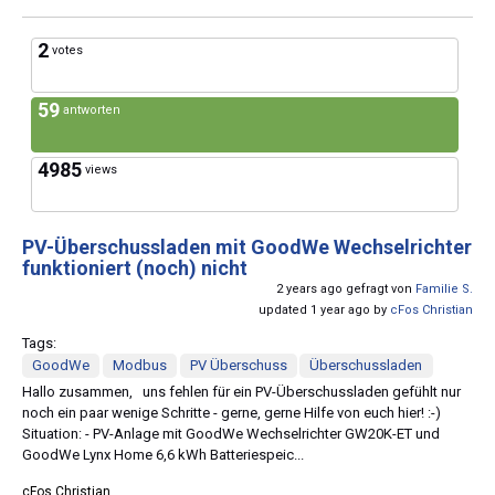
2
votes
59
antworten
4985
views
PV-Überschussladen mit GoodWe Wechselrichter
funktioniert (noch) nicht
2 years ago gefragt von
Familie S.
updated 1 year ago by
cFos Christian
Tags:
GoodWe
Modbus
PV Überschuss
Überschussladen
Hallo zusammen, uns fehlen für ein PV-Überschussladen gefühlt nur
noch ein paar wenige Schritte - gerne, gerne Hilfe von euch hier! :-)
Situation: - PV-Anlage mit GoodWe Wechselrichter GW20K-ET und
GoodWe Lynx Home 6,6 kWh Batteriespeic...
cFos Christian