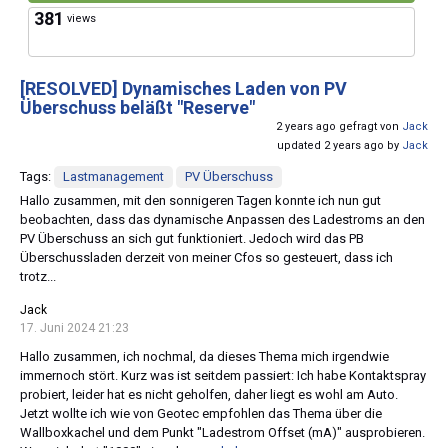
381
views
[RESOLVED]
Dynamisches Laden von PV
Überschuss beläßt "Reserve"
2 years ago gefragt von
Jack
updated 2 years ago by
Jack
Tags:
Lastmanagement
PV Überschuss
Hallo zusammen, mit den sonnigeren Tagen konnte ich nun gut
beobachten, dass das dynamische Anpassen des Ladestroms an den
PV Überschuss an sich gut funktioniert. Jedoch wird das PB
Überschussladen derzeit von meiner Cfos so gesteuert, dass ich
trotz...
Jack
17. Juni 2024 21:23
Hallo zusammen, ich nochmal, da dieses Thema mich irgendwie
immernoch stört. Kurz was ist seitdem passiert: Ich habe Kontaktspray
probiert, leider hat es nicht geholfen, daher liegt es wohl am Auto.
Jetzt wollte ich wie von Geotec empfohlen das Thema über die
Wallboxkachel und dem Punkt "Ladestrom Offset (mA)" ausprobieren.