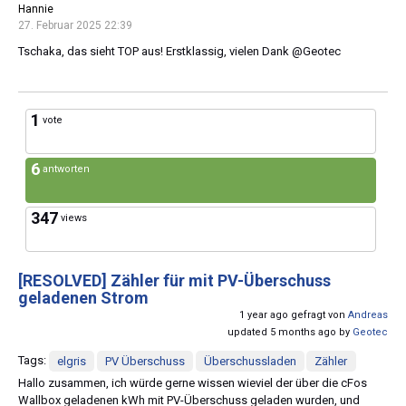
Hannie
27. Februar 2025 22:39
Tschaka, das sieht TOP aus! Erstklassig, vielen Dank @Geotec
1
vote
6
antworten
347
views
[RESOLVED]
Zähler für mit PV-Überschuss
geladenen Strom
1 year ago gefragt von
Andreas
updated 5 months ago by
Geotec
Tags:
elgris
PV Überschuss
Überschussladen
Zähler
Hallo zusammen, ich würde gerne wissen wieviel der über die cFos
Wallbox geladenen kWh mit PV-Überschuss geladen wurden, und