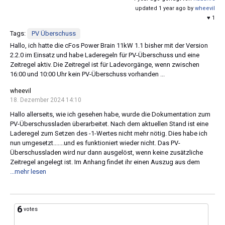
updated 1 year ago by
wheevil
♥ 1
Tags:
PV Überschuss
Hallo, ich hatte die cFos Power Brain 11kW 1.1 bisher mit der Version
2.2.0 im Einsatz und habe Laderegeln für PV-Überschuss und eine
Zeitregel aktiv. Die Zeitregel ist für Ladevorgänge, wenn zwischen
16:00 und 10:00 Uhr kein PV-Überschuss vorhanden ...
wheevil
18. Dezember 2024 14:10
Hallo allerseits, wie ich gesehen habe, wurde die Dokumentation zum
PV-Überschussladen überarbeitet. Nach dem aktuellen Stand ist eine
Laderegel zum Setzen des -1-Wertes nicht mehr nötig. Dies habe ich
nun umgesetzt.......und es funktioniert wieder nicht. Das PV-
Überschussladen wird nur dann ausgelöst, wenn keine zusätzliche
Zeitregel angelegt ist. Im Anhang findet ihr einen Auszug aus dem
...mehr lesen
6
votes