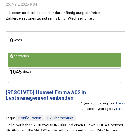
26. März 2025 9:34
... besser noch ist es die standardmässig ausgeliefreten
Zählerdefinitionen zu nutzen, z.b. für Wechselrichter:
0
votes
6
antworten
1045
views
[RESOLVED]
Huawei Emma A02 in
Lastmanagement einbinden
1 year ago gefragt von
Lukas
updated 1 year ago by
Lukas
Tags:
Konfiguration
PV Überschuss
Hallo, wir haben 2 Huawei SUN2000 und einen Huawei LUNA Speicher
die über eine EMMA A02 per Modbus verbunden sind. Die Modbus