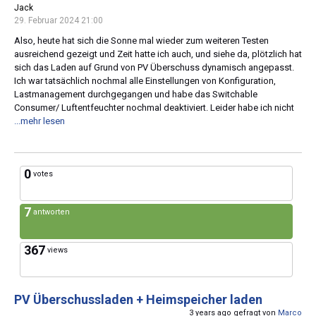
Jack
29. Februar 2024 21:00
Also, heute hat sich die Sonne mal wieder zum weiteren Testen
ausreichend gezeigt und Zeit hatte ich auch, und siehe da, plötzlich hat
sich das Laden auf Grund von PV Überschuss dynamisch angepasst.
Ich war tatsächlich nochmal alle Einstellungen von Konfiguration,
Lastmanagement durchgegangen und habe das Switchable
Consumer/ Luftentfeuchter nochmal deaktiviert. Leider habe ich nicht
...mehr lesen
0
votes
7
antworten
367
views
PV Überschussladen + Heimspeicher laden
3 years ago gefragt von
Marco