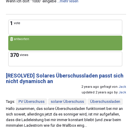
Wenn ich dort "1000" eingebe
...mehr lesen
1
vote
8
antworten
370
views
[RESOLVED]
Solares Überschussladen passt sich
nicht dynamisch an
2 years ago gefragt von
Jack
updated 2 years ago by
Jack
Tags:
PV Überschuss
solarer Überschuss
Überschussladen
Hallo zusammen, das solare Überschussladen funktioniert bei mir an
sich soweit, allerdings jetzt da es sonniger wird, ist mir aufgefallen,
dass die Ladeleistung bei mir immer konstant bleibt (und zwar beim
minimalen Ladestrom wie für die Wallbox eing...