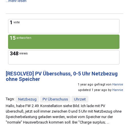
...mehr lesen
1
vote
15
antworten
348
views
[RESOLVED]
PV Überschuss, 0-5 Uhr Netzbezug
ohne Speicher
1 year ago gefragt von
Hannie
updated 1 year ago by
Hannie
Tags:
Netzbezug
PV Überschuss
Uhrzeit
Hallo, habe FW 2.49. Konstellation siehe Bild. Ich lade mit PV
überschuß, jetzt soll immer zwischen 0 und 5 Uhr mit Netzbezug ohne
Speicherbelastung geladen werden, wobei vom Speicher nur der
"normale" Hausverbrauch kommen soll. Bei "Charge surplus; ...