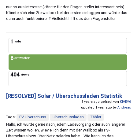
nur so aus Interesse (könnte für den Fragen steller interessant sein)...
Könnte sich eine 2te wallbox bei der ersten einloggen und würde das
dann auch funktionieren? Vielleicht hilft das dem Fragensteller
1
vote
6
antworten
404
views
[RESOLVED]
Solar / Überschussladen Statistik
3 years ago gefragt von
KIAEV6
updated 1 year ago by
Andreas
Tags:
PV Überschuss
Überschussladen
Zähler
Hallo, ich würde gerne nach jedem Ladevorgang oder auch längerer
Zeit wissen wollen, wieviel ich denn mit der Wallbox als PV-
Überschuss bzw. über Netz geladen habe. Wie kann ich das