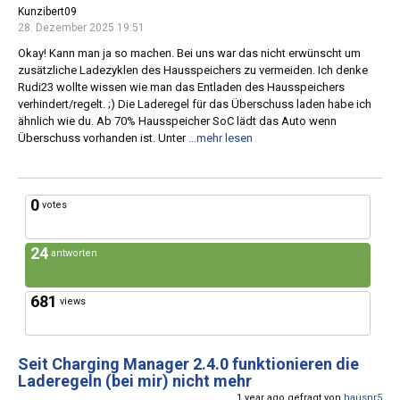
Kunzibert09
28. Dezember 2025 19:51
Okay! Kann man ja so machen. Bei uns war das nicht erwünscht um
zusätzliche Ladezyklen des Hausspeichers zu vermeiden. Ich denke
Rudi23 wollte wissen wie man das Entladen des Hausspeichers
verhindert/regelt. ;) Die Laderegel für das Überschuss laden habe ich
ähnlich wie du. Ab 70% Hausspeicher SoC lädt das Auto wenn
Überschuss vorhanden ist. Unter
...mehr lesen
0
votes
24
antworten
681
views
Seit Charging Manager 2.4.0 funktionieren die
Laderegeln (bei mir) nicht mehr
1 year ago gefragt von
hausnr5