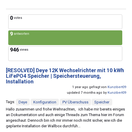
0
votes
9
antworten
946
views
[RESOLVED]
Deye 12K Wechselrichter mit 10 kWh
LiFePO4 Speicher | Speichersteuerung,
Installation
1 year ago gefragt von
Kunzibert09
updated 7 months ago by
Kunzibert09
Tags:
Deye
Konfiguration
PV Überschuss
Speicher
Hallo zusammen und frohe Weihnachten, ich habe mir bereits einiges
an Dokumentation und auch einige Threads zum Thema hier im Forum
angeschaut. Dennoch bin ich mir immer noch nicht sicher, wie ich die
geplante Installation der Wallbox durchfüh...