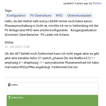
updated 2 years ago by
DhiDet
Tags:
Konfiguration
PV Überschuss
RFID
Überschussladen
Hallo, da der Herbst naht und ja LEIDER immer noch keine autom.
Phasenumschaltung in Sicht ist, möchte ich mir in Verbindung mit der
PV Anlage über RFID eine solche konfigurieren. Ausgangssituation
(Sommer) Zwei Benutzer : PV Laden mit Solarre...
DhiDet
22. Juli 2024 13:48
Ob der GET Befehl noch funktioniert kann ich nicht sagen aber es gibt
jetzt eine Variable dafür: E1.switch_phases (für die Wallbox E1) 1 =
einphasig 3 = dreiphasig -1 = automatischer Phasenwechsel Ich habe
mal meine RFIDs/PINs angehängt. Funktioniert bei mir.
0
votes
7
antworten