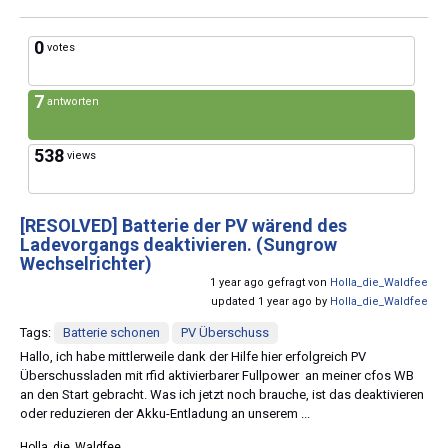
0
votes
7
antworten
538
views
[RESOLVED]
Batterie der PV wärend des
Ladevorgangs deaktivieren. (Sungrow
Wechselrichter)
1 year ago gefragt von
Holla_die_Waldfee
updated 1 year ago by
Holla_die_Waldfee
Tags:
Batterie schonen
PV Überschuss
Hallo, ich habe mittlerweile dank der Hilfe hier erfolgreich PV
Überschussladen mit rfid aktivierbarer Fullpower an meiner cfos WB
an den Start gebracht. Was ich jetzt noch brauche, ist das deaktivieren
oder reduzieren der Akku-Entladung an unserem ...
Holla_die_Waldfee