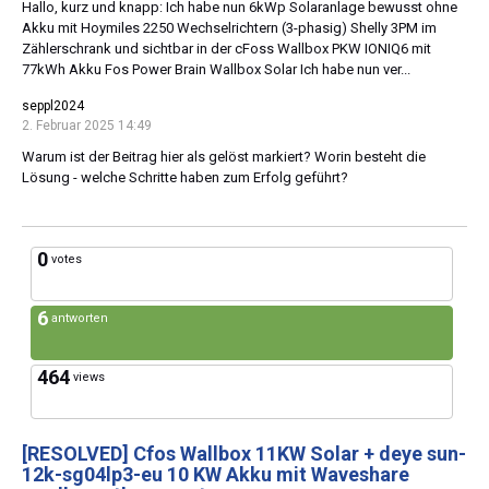
Hallo, kurz und knapp: Ich habe nun 6kWp Solaranlage bewusst ohne
Akku mit Hoymiles 2250 Wechselrichtern (3-phasig) Shelly 3PM im
Zählerschrank und sichtbar in der cFoss Wallbox PKW IONIQ6 mit
77kWh Akku Fos Power Brain Wallbox Solar Ich habe nun ver...
seppl2024
2. Februar 2025 14:49
Warum ist der Beitrag hier als gelöst markiert? Worin besteht die
Lösung - welche Schritte haben zum Erfolg geführt?
0
votes
6
antworten
464
views
[RESOLVED]
Cfos Wallbox 11KW Solar + deye sun-
12k-sg04lp3-eu 10 KW Akku mit Waveshare