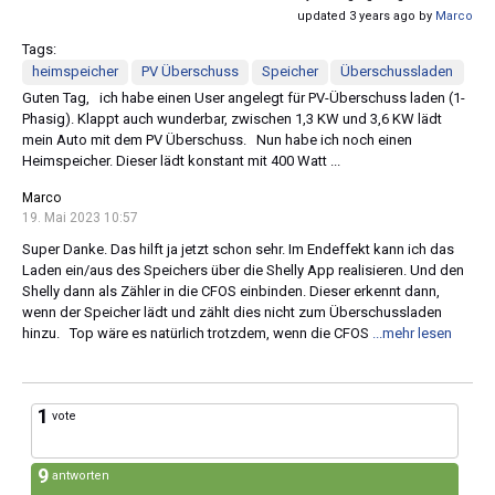
updated 3 years ago by
Marco
Tags:
heimspeicher
PV Überschuss
Speicher
Überschussladen
Guten Tag, ich habe einen User angelegt für PV-Überschuss laden (1-
Phasig). Klappt auch wunderbar, zwischen 1,3 KW und 3,6 KW lädt
mein Auto mit dem PV Überschuss. Nun habe ich noch einen
Heimspeicher. Dieser lädt konstant mit 400 Watt ...
Marco
19. Mai 2023 10:57
Super Danke. Das hilft ja jetzt schon sehr. Im Endeffekt kann ich das
Laden ein/aus des Speichers über die Shelly App realisieren. Und den
Shelly dann als Zähler in die CFOS einbinden. Dieser erkennt dann,
wenn der Speicher lädt und zählt dies nicht zum Überschussladen
hinzu. Top wäre es natürlich trotzdem, wenn die CFOS
...mehr lesen
1
vote
9
antworten