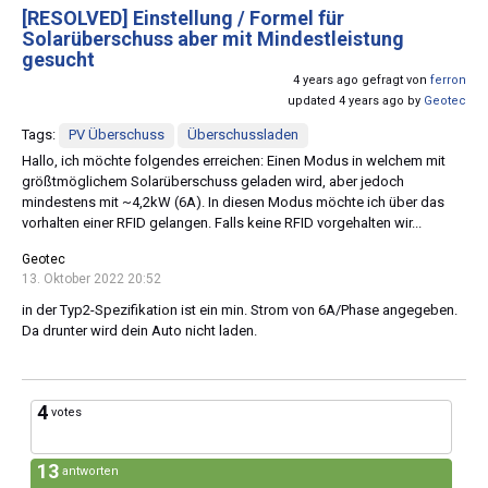
[RESOLVED]
Einstellung / Formel für
Solarüberschuss aber mit Mindestleistung
gesucht
4 years ago gefragt von
ferron
updated 4 years ago by
Geotec
Tags:
PV Überschuss
Überschussladen
Hallo, ich möchte folgendes erreichen: Einen Modus in welchem mit
größtmöglichem Solarüberschuss geladen wird, aber jedoch
mindestens mit ~4,2kW (6A). In diesen Modus möchte ich über das
vorhalten einer RFID gelangen. Falls keine RFID vorgehalten wir...
Geotec
13. Oktober 2022 20:52
in der Typ2-Spezifikation ist ein min. Strom von 6A/Phase angegeben.
Da drunter wird dein Auto nicht laden.
4
votes
13
antworten