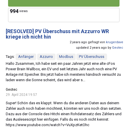
994
views
[RESOLVED]
PV Überschuss mit Azzurro WR
kriege ich nicht hin
2 years ago gefragt von
krugerdave
updated 2 years ago by
Geotec
Tags:
Anfänger
Azzurro
Modbus
PV Überschuss
Hallo Zusammen, Ich habe seit ein paar Jahren jetzt eine alte cFos
Power Brain Wallbox, ein EV und seit letztes Jahr auch noch eine PV
Anlage mit Speicher. Bis jetzt habe ich meistens händisch versucht zu
laden wenn die Sonne scheint, das wird aber s...
Geotec
29. April 2024 19:57
Super! Schön das es klappt. Wenn du die anderen Daten aus deinem
Zähler auch noch haben möchtest, könnten wir uns noch dran setzten.
Dazu aus der Console des Hitchi einen Rohdatensatz des Zählers und
das Auslesescript hier einfügen. Falls du es noch nicht kennst:
https://www.youtube.com/watch?v=VuXpzKetOhc