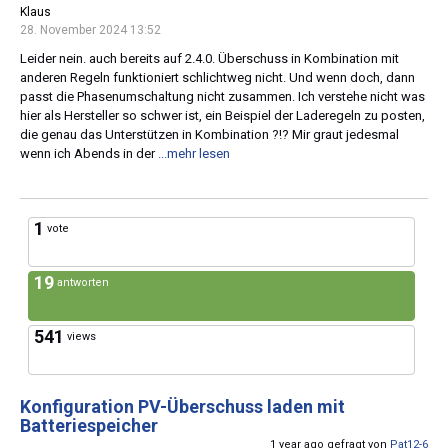
Klaus
28. November 2024 13:52
Leider nein. auch bereits auf 2.4.0. Überschuss in Kombination mit
anderen Regeln funktioniert schlichtweg nicht. Und wenn doch, dann
passt die Phasenumschaltung nicht zusammen. Ich verstehe nicht was
hier als Hersteller so schwer ist, ein Beispiel der Laderegeln zu posten,
die genau das Unterstützen in Kombination ?!? Mir graut jedesmal
wenn ich Abends in der
...mehr lesen
1
vote
19
antworten
541
views
Konfiguration PV-Überschuss laden mit
Batteriespeicher
1 year ago gefragt von
Pat12-6