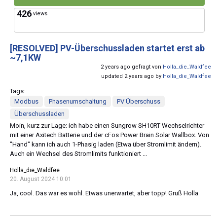
426
views
[RESOLVED]
PV-Überschussladen startet erst ab
~7,1KW
2 years ago gefragt von
Holla_die_Waldfee
updated 2 years ago by
Holla_die_Waldfee
Tags:
Modbus
Phasenumschaltung
PV Überschuss
Überschussladen
Moin, kurz zur Lage: ich habe einen Sungrow SH10RT Wechselrichter
mit einer Axitech Batterie und der cFos Power Brain Solar Wallbox. Von
"Hand" kann ich auch 1-Phasig laden (Etwa über Stromlimit ändern).
Auch ein Wechsel des Stromlimits funktioniert ...
Holla_die_Waldfee
20. August 2024 10:01
Ja, cool. Das war es wohl. Etwas unerwartet, aber topp! Gruß Holla