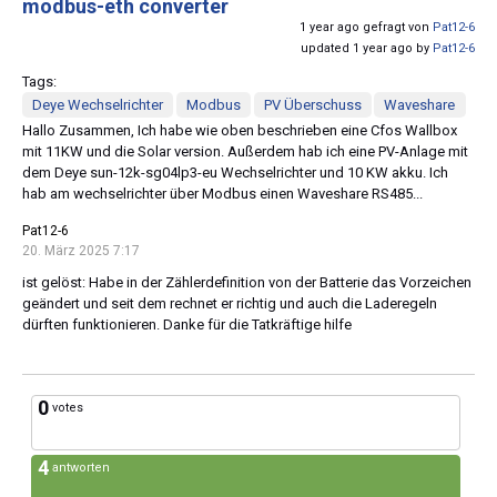
modbus-eth converter
1 year ago gefragt von
Pat12-6
updated 1 year ago by
Pat12-6
Tags:
Deye Wechselrichter
Modbus
PV Überschuss
Waveshare
Hallo Zusammen, Ich habe wie oben beschrieben eine Cfos Wallbox
mit 11KW und die Solar version. Außerdem hab ich eine PV-Anlage mit
dem Deye sun-12k-sg04lp3-eu Wechselrichter und 10 KW akku. Ich
hab am wechselrichter über Modbus einen Waveshare RS485...
Pat12-6
20. März 2025 7:17
ist gelöst: Habe in der Zählerdefinition von der Batterie das Vorzeichen
geändert und seit dem rechnet er richtig und auch die Laderegeln
dürften funktionieren. Danke für die Tatkräftige hilfe
0
votes
4
antworten