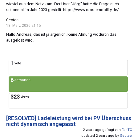
wieviel aus dem Netz kam. Der User "Jörg" hatte die Frage auch
schonmal im Jahr 2023 gestellt: https://www.cfos-emobility.de/...
Geotec
18. März 2026 21:15
Hallo Andreas, das ist ja ärgerlich! Keine Ahnung wodurch das
ausgelöst wird.
1
vote
6
antworten
323
views
[RESOLVED]
Ladeleistung wird bei PV Überschuss
nicht dynamisch angepasst
2 years ago gefragt von
FanTC
updated 2 years ago by
Geotec