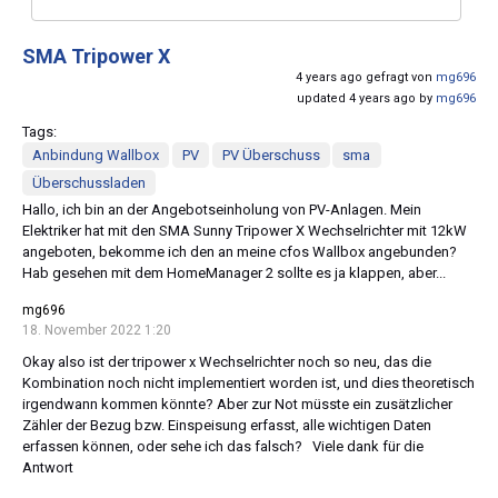
SMA Tripower X
4 years ago gefragt von
mg696
updated 4 years ago by
mg696
Tags:
Anbindung Wallbox
PV
PV Überschuss
sma
Überschussladen
Hallo, ich bin an der Angebotseinholung von PV-Anlagen. Mein
Elektriker hat mit den SMA Sunny Tripower X Wechselrichter mit 12kW
angeboten, bekomme ich den an meine cfos Wallbox angebunden?
Hab gesehen mit dem HomeManager 2 sollte es ja klappen, aber...
mg696
18. November 2022 1:20
Okay also ist der tripower x Wechselrichter noch so neu, das die
Kombination noch nicht implementiert worden ist, und dies theoretisch
irgendwann kommen könnte? Aber zur Not müsste ein zusätzlicher
Zähler der Bezug bzw. Einspeisung erfasst, alle wichtigen Daten
erfassen können, oder sehe ich das falsch? Viele dank für die
Antwort