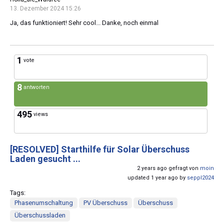
13. Dezember 2024 15:26
Ja, das funktioniert! Sehr cool... Danke, noch einmal
1
vote
8
antworten
495
views
[RESOLVED]
Starthilfe für Solar Überschuss
Laden gesucht ...
2 years ago gefragt von
moin
updated 1 year ago by
seppl2024
Tags:
Phasenumschaltung
PV Überschuss
Überschuss
Überschussladen