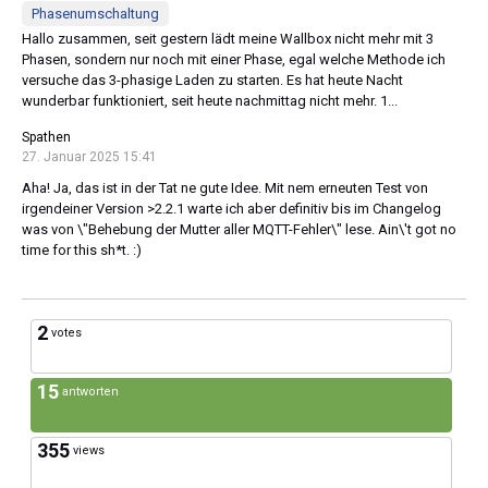
Phasenumschaltung
Hallo zusammen, seit gestern lädt meine Wallbox nicht mehr mit 3
Phasen, sondern nur noch mit einer Phase, egal welche Methode ich
versuche das 3-phasige Laden zu starten. Es hat heute Nacht
wunderbar funktioniert, seit heute nachmittag nicht mehr. 1...
Spathen
27. Januar 2025 15:41
Aha! Ja, das ist in der Tat ne gute Idee. Mit nem erneuten Test von
irgendeiner Version >2.2.1 warte ich aber definitiv bis im Changelog
was von \"Behebung der Mutter aller MQTT-Fehler\" lese. Ain\'t got no
time for this sh*t. :)
2
votes
15
antworten
355
views