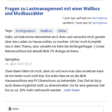
Fragen zu Lastmanagement mit einer Wallbox
und Modbuszähler
1 year ago gefragt von
Springrbua
updated 1 year ago by
Springrbua
Tags:
Konfiguration
Wallbox
Zähler
Hallo, ich bekomme demnächst ein E-Auto und versuche mich gerade
über das Laden zu Hause schlau zu machen. Ich bin noch komplett
neu in dem Thema, also verzeiht mir bitte die Anfängerfragen :) Unser
Netzanschluss hat aktuell 6kW, PV-Anlage ist keine ...
Springrbua
26. April 2025 20:27
Zwei Ideen hätte ich noch, aber ob und woe man das umsetzen kann
ist mir leider noch nicht klar. Die erste Idee ist es die 6kW
Hausanschluss wie PV Überschuss zu behandeln. Das Ziel ist da ja
auch diese möglichst nicht zu überschreiten. Da für eine gewisse Zeit
bis zu ca. 30% mehr verbraucht werden
...mehr lesen
0
votes