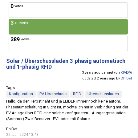
0
votes
3
antworten
389
views
Solar / Überschussladen 3-phasig automatisch
und 1-phasig RFID
3 years ago gefragt von
KIAEV6
updated 2 years ago by
DhiDet
Tags:
Konfiguration
PV Überschuss
RFID
Überschussladen
Hallo, da der Herbst naht und ja LEIDER immer noch keine autom.
Phasenumschaltung in Sicht ist, möchte ich mir in Verbindung mit der
PV Anlage über RFID eine solche konfigurieren. Ausgangssituation
(Sommer) Zwei Benutzer : PV Laden mit Solarre...
DhiDet
22. Juli 2024 13:48