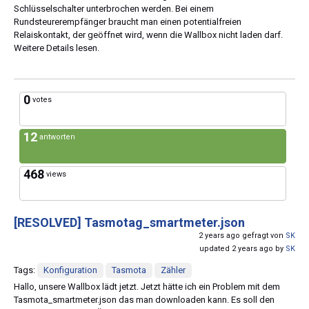
Schlüsselschalter unterbrochen werden. Bei einem
Rundsteurerempfänger braucht man einen potentialfreien
Relaiskontakt, der geöffnet wird, wenn die Wallbox nicht laden darf.
Weitere Details lesen.
0
votes
12
antworten
468
views
[RESOLVED]
Tasmotag_smartmeter.json
2 years ago gefragt von
SK
updated 2 years ago by
SK
Tags:
Konfiguration
Tasmota
Zähler
Hallo, unsere Wallbox lädt jetzt. Jetzt hätte ich ein Problem mit dem
Tasmota_smartmeter.json das man downloaden kann. Es soll den