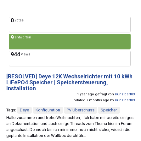
0
votes
9
antworten
944
views
[RESOLVED]
Deye 12K Wechselrichter mit 10 kWh
LiFePO4 Speicher | Speichersteuerung,
Installation
1 year ago gefragt von
Kunzibert09
updated 7 months ago by
Kunzibert09
Tags:
Deye
Konfiguration
PV Überschuss
Speicher
Hallo zusammen und frohe Weihnachten, ich habe mir bereits einiges
an Dokumentation und auch einige Threads zum Thema hier im Forum
angeschaut. Dennoch bin ich mir immer noch nicht sicher, wie ich die
geplante Installation der Wallbox durchfüh...