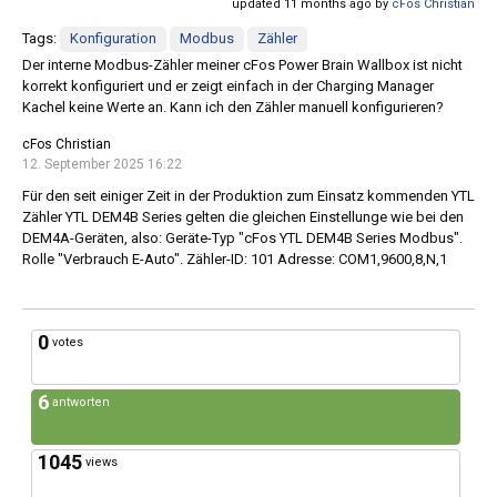
updated 11 months ago by
cFos Christian
Tags:
Konfiguration
Modbus
Zähler
Der interne Modbus-Zähler meiner cFos Power Brain Wallbox ist nicht
korrekt konfiguriert und er zeigt einfach in der Charging Manager
Kachel keine Werte an. Kann ich den Zähler manuell konfigurieren?
cFos Christian
12. September 2025 16:22
Für den seit einiger Zeit in der Produktion zum Einsatz kommenden YTL
Zähler YTL DEM4B Series gelten die gleichen Einstellunge wie bei den
DEM4A-Geräten, also: Geräte-Typ "cFos YTL DEM4B Series Modbus".
Rolle "Verbrauch E-Auto". Zähler-ID: 101 Adresse: COM1,9600,8,N,1
0
votes
6
antworten
1045
views