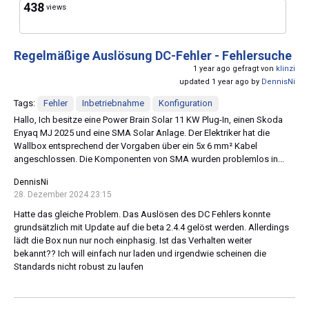
438
views
Regelmäßige Auslösung DC-Fehler - Fehlersuche
1 year ago gefragt von
klinzi
updated 1 year ago by
DennisNi
Tags:
Fehler
Inbetriebnahme
Konfiguration
Hallo, Ich besitze eine Power Brain Solar 11 KW Plug-In, einen Skoda
Enyaq MJ 2025 und eine SMA Solar Anlage. Der Elektriker hat die
Wallbox entsprechend der Vorgaben über ein 5x 6 mm² Kabel
angeschlossen. Die Komponenten von SMA wurden problemlos in...
DennisNi
28. Dezember 2024 23:15
Hatte das gleiche Problem. Das Auslösen des DC Fehlers konnte
grundsätzlich mit Update auf die beta 2.4.4 gelöst werden. Allerdings
lädt die Box nun nur noch einphasig. Ist das Verhalten weiter
bekannt?? Ich will einfach nur laden und irgendwie scheinen die
Standards nicht robust zu laufen