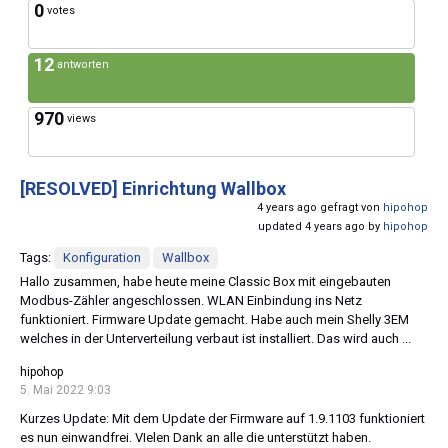
0
votes
12
antworten
970
views
[RESOLVED]
Einrichtung Wallbox
4 years ago gefragt von
hipohop
updated 4 years ago by
hipohop
Tags:
Konfiguration
Wallbox
Hallo zusammen, habe heute meine Classic Box mit eingebauten
Modbus-Zähler angeschlossen. WLAN Einbindung ins Netz
funktioniert. Firmware Update gemacht. Habe auch mein Shelly 3EM
welches in der Unterverteilung verbaut ist installiert. Das wird auch ...
hipohop
5. Mai 2022 9:03
Kurzes Update: Mit dem Update der Firmware auf 1.9.1103 funktioniert
es nun einwandfrei. VIelen Dank an alle die unterstützt haben.