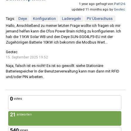
1 year ago gefragt von
Pat12-6
updated 11 months ago by
Geotec
Tags:
Deye
Konfiguration
Laderegeln
PV Überschuss
Hallo, Anschließend zu meiner letzten Frage wollte ich fragen ob mir
jemand helfen kann die Cfos Power Brain richtig zu konfigurieren. Ich
hab die 11KW Solar WB und den Deye SUN-SG04LP3-EU mit der
Zugehöriigen Batterie 10KW ich bekomm die Modbus Wert...
Geotec
15. September 2025 19:52
Naja, falsch ist es nicht! Es ist so gewollt: siehe Stationäre
Batteriespeicher In der Benutzerverwaltung kann man dann mit RFID
und/oder PIN arbeiten.
0
votes
21
antworten
540
views