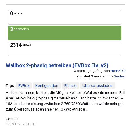
0
votes
3
antworten
2314
views
Wallbox 2-phasig betreiben (EVBox Elvi v2)
3 years ago gefragt von
menzil89
updated 3 years ago by
Geotec
Tags:
EVBox
Konfiguration
Phasen
Überschussladen
Hallo zusammen, besteht die Möglichkeit, eine Wallbox (in meinem Fall
eine EVBox Elvi v2) 2-phasig zu betreiben? Dann hätte ich zwischen 6-
16A eine Ladeleistung zwischen 2.760-7360 Watt - das würde sehr gut
zum Überschussladen an einer 10 kWp-Anlage ...
Geotec
17. Mai 2023 18:16