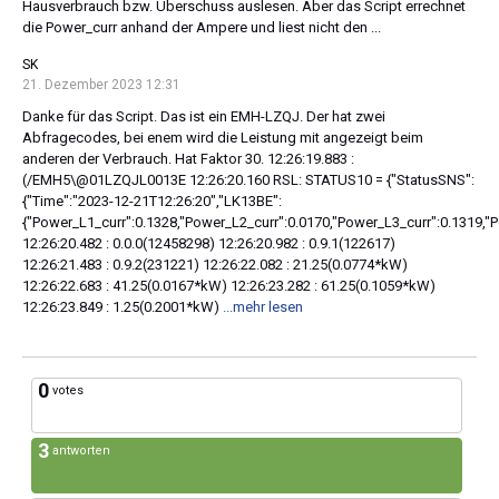
Hausverbrauch bzw. Überschuss auslesen. Aber das Script errechnet
die Power_curr anhand der Ampere und liest nicht den ...
SK
21. Dezember 2023 12:31
Danke für das Script. Das ist ein EMH-LZQJ. Der hat zwei
Abfragecodes, bei enem wird die Leistung mit angezeigt beim
anderen der Verbrauch. Hat Faktor 30. 12:26:19.883 :
(/EMH5\@01LZQJL0013E 12:26:20.160 RSL: STATUS10 = {"StatusSNS":
{"Time":"2023-12-21T12:26:20","LK13BE":
{"Power_L1_curr":0.1328,"Power_L2_curr":0.0170,"Power_L3_curr":0.1319,
12:26:20.482 : 0.0.0(12458298) 12:26:20.982 : 0.9.1(122617)
12:26:21.483 : 0.9.2(231221) 12:26:22.082 : 21.25(0.0774*kW)
12:26:22.683 : 41.25(0.0167*kW) 12:26:23.282 : 61.25(0.1059*kW)
12:26:23.849 : 1.25(0.2001*kW)
...mehr lesen
0
votes
3
antworten