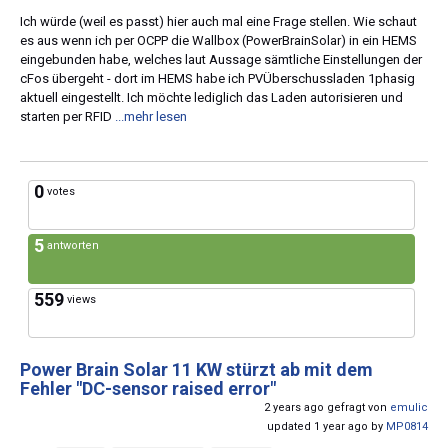
Ich würde (weil es passt) hier auch mal eine Frage stellen. Wie schaut
es aus wenn ich per OCPP die Wallbox (PowerBrainSolar) in ein HEMS
eingebunden habe, welches laut Aussage sämtliche Einstellungen der
cFos übergeht - dort im HEMS habe ich PVÜberschussladen 1phasig
aktuell eingestellt. Ich möchte lediglich das Laden autorisieren und
starten per RFID
...mehr lesen
0
votes
5
antworten
559
views
Power Brain Solar 11 KW stürzt ab mit dem
Fehler "DC-sensor raised error"
2 years ago gefragt von
emulic
updated 1 year ago by
MP0814