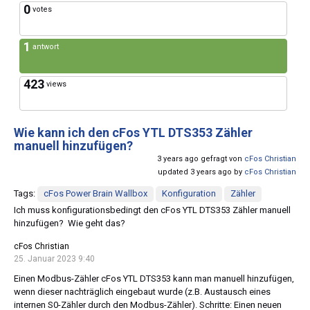
0
votes
1
antwort
423
views
Wie kann ich den cFos YTL DTS353 Zähler
manuell hinzufügen?
3 years ago gefragt von
cFos Christian
updated 3 years ago by
cFos Christian
Tags:
cFos Power Brain Wallbox
Konfiguration
Zähler
Ich muss konfigurationsbedingt den cFos YTL DTS353 Zähler manuell
hinzufügen? Wie geht das?
cFos Christian
25. Januar 2023 9:40
Einen Modbus-Zähler cFos YTL DTS353 kann man manuell hinzufügen,
wenn dieser nachträglich eingebaut wurde (z.B. Austausch eines
internen S0-Zähler durch den Modbus-Zähler). Schritte: Einen neuen