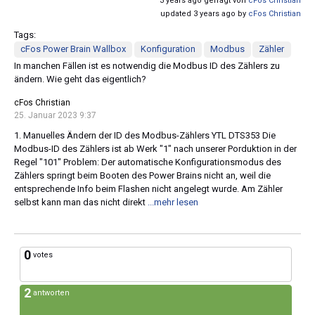
3 years ago gefragt von
cFos Christian
updated 3 years ago by
cFos Christian
Tags:
cFos Power Brain Wallbox
Konfiguration
Modbus
Zähler
In manchen Fällen ist es notwendig die Modbus ID des Zählers zu
ändern. Wie geht das eigentlich?
cFos Christian
25. Januar 2023 9:37
1. Manuelles Ändern der ID des Modbus-Zählers YTL DTS353 Die
Modbus-ID des Zählers ist ab Werk "1" nach unserer Porduktion in der
Regel "101" Problem: Der automatische Konfigurationsmodus des
Zählers springt beim Booten des Power Brains nicht an, weil die
entsprechende Info beim Flashen nicht angelegt wurde. Am Zähler
selbst kann man das nicht direkt
...mehr lesen
0
votes
2
antworten