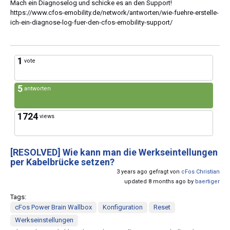
Mach ein Diagnoselog und schicke es an den Support!
https://www.cfos-emobility.de/network/antworten/wie-fuehre-erstelle-
ich-ein-diagnose-log-fuer-den-cfos-emobility-support/
1
vote
5
antworten
1724
views
[RESOLVED]
Wie kann man die Werkseintellungen
per Kabelbrücke setzen?
3 years ago gefragt von
cFos Christian
updated 8 months ago by
baertiger
Tags:
cFos Power Brain Wallbox
Konfiguration
Reset
Werkseinstellungen