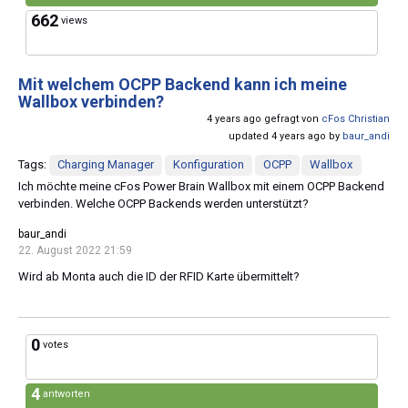
662
views
Mit welchem OCPP Backend kann ich meine
Wallbox verbinden?
4 years ago gefragt von
cFos Christian
updated 4 years ago by
baur_andi
Tags:
Charging Manager
Konfiguration
OCPP
Wallbox
Ich möchte meine cFos Power Brain Wallbox mit einem OCPP Backend
verbinden. Welche OCPP Backends werden unterstützt?
baur_andi
22. August 2022 21:59
Wird ab Monta auch die ID der RFID Karte übermittelt?
0
votes
4
antworten