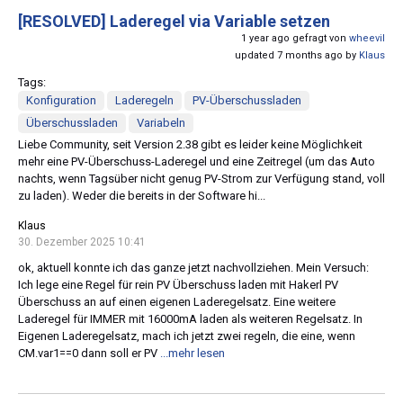
[RESOLVED]
Laderegel via Variable setzen
1 year ago gefragt von
wheevil
updated 7 months ago by
Klaus
Tags:
Konfiguration
Laderegeln
PV-Überschussladen
Überschussladen
Variabeln
Liebe Community, seit Version 2.38 gibt es leider keine Möglichkeit
mehr eine PV-Überschuss-Laderegel und eine Zeitregel (um das Auto
nachts, wenn Tagsüber nicht genug PV-Strom zur Verfügung stand, voll
zu laden). Weder die bereits in der Software hi...
Klaus
30. Dezember 2025 10:41
ok, aktuell konnte ich das ganze jetzt nachvollziehen. Mein Versuch:
Ich lege eine Regel für rein PV Überschuss laden mit Hakerl PV
Überschuss an auf einen eigenen Laderegelsatz. Eine weitere
Laderegel für IMMER mit 16000mA laden als weiteren Regelsatz. In
Eigenen Laderegelsatz, mach ich jetzt zwei regeln, die eine, wenn
CM.var1==0 dann soll er PV
...mehr lesen