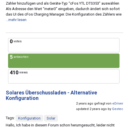
Zähler hinzufügen und als Geräte-Typ “cFos YTL DTS353” auswählen
Als Adresse den Wert “meter3” eingeben, dadurch ändert sich sofort
das UI des cFos Charging Manager. Die Konfiguration des Zählers wie
...mehr lesen
0
votes
5
antworten
410
views
Solares Überschussladen - Alternative
Konfiguration
2 years ago gefragt von
eDriver
updated 2 years ago by
Geotec
Tags:
Konfiguration
Solar
Hallo, Ich habe in diesem Forum schon herumgesucht, leider nicht