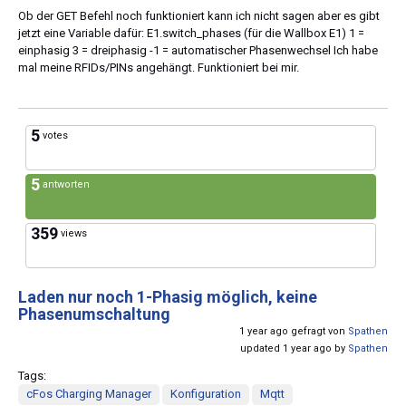
Ob der GET Befehl noch funktioniert kann ich nicht sagen aber es gibt
jetzt eine Variable dafür: E1.switch_phases (für die Wallbox E1) 1 =
einphasig 3 = dreiphasig -1 = automatischer Phasenwechsel Ich habe
mal meine RFIDs/PINs angehängt. Funktioniert bei mir.
5
votes
5
antworten
359
views
Laden nur noch 1-Phasig möglich, keine
Phasenumschaltung
1 year ago gefragt von
Spathen
updated 1 year ago by
Spathen
Tags:
cFos Charging Manager
Konfiguration
Mqtt