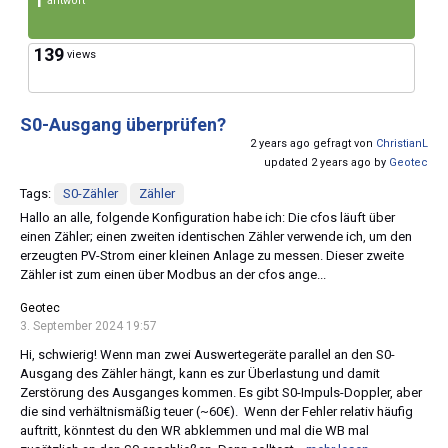
1
antwort
139
views
S0-Ausgang überprüfen?
2 years ago gefragt von
ChristianL
updated 2 years ago by
Geotec
Tags:
S0-Zähler
Zähler
Hallo an alle, folgende Konfiguration habe ich: Die cfos läuft über
einen Zähler; einen zweiten identischen Zähler verwende ich, um den
erzeugten PV-Strom einer kleinen Anlage zu messen. Dieser zweite
Zähler ist zum einen über Modbus an der cfos ange...
Geotec
3. September 2024 19:57
Hi, schwierig! Wenn man zwei Auswertegeräte parallel an den S0-
Ausgang des Zähler hängt, kann es zur Überlastung und damit
Zerstörung des Ausganges kommen. Es gibt S0-Impuls-Doppler, aber
die sind verhältnismäßig teuer (~60€). Wenn der Fehler relativ häufig
auftritt, könntest du den WR abklemmen und mal die WB mal