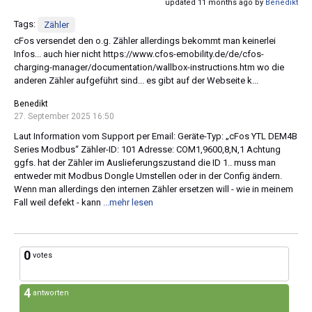
updated 11 months ago by
Benedikt
Tags:
Zähler
cFos versendet den o.g. Zähler allerdings bekommt man keinerlei
Infos... auch hier nicht https://www.cfos-emobility.de/de/cfos-
charging-manager/documentation/wallbox-instructions.htm wo die
anderen Zähler aufgeführt sind... es gibt auf der Webseite k...
Benedikt
27. September 2025 16:50
Laut Information vom Support per Email: Geräte-Typ: „cFos YTL DEM4B
Series Modbus“ Zähler-ID: 101 Adresse: COM1,9600,8,N,1 Achtung
ggfs. hat der Zähler im Auslieferungszustand die ID 1.. muss man
entweder mit Modbus Dongle Umstellen oder in der Config ändern.
Wenn man allerdings den internen Zähler ersetzen will - wie in meinem
Fall weil defekt - kann
...mehr lesen
0
votes
4
antworten