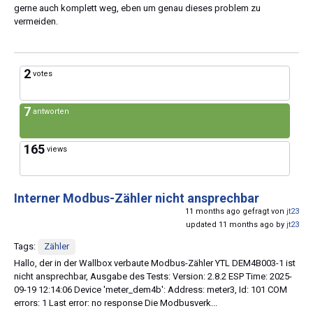
gerne auch komplett weg, eben um genau dieses problem zu
vermeiden.
2
votes
7
antworten
165
views
Interner Modbus-Zähler nicht ansprechbar
11 months ago gefragt von
jt23
updated 11 months ago by
jt23
Tags:
Zähler
Hallo, der in der Wallbox verbaute Modbus-Zähler YTL DEM4B003-1 ist
nicht ansprechbar, Ausgabe des Tests: Version: 2.8.2 ESP Time: 2025-
09-19 12:14:06 Device 'meter_dem4b': Address: meter3, Id: 101 COM
errors: 1 Last error: no response Die Modbusverk...