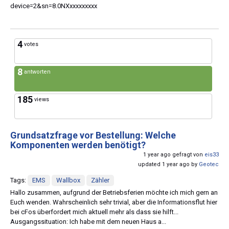
device=2&sn=8.0NXxxxxxxxxx
4
votes
8
antworten
185
views
Grundsatzfrage vor Bestellung: Welche
Komponenten werden benötigt?
1 year ago gefragt von
eis33
updated 1 year ago by
Geotec
Tags:
EMS
Wallbox
Zähler
Hallo zusammen, aufgrund der Betriebsferien möchte ich mich gern an
Euch wenden. Wahrscheinlich sehr trivial, aber die Informationsflut hier
bei cFos überfordert mich aktuell mehr als dass sie hilft...
Ausgangssituation: Ich habe mit dem neuen Haus a...