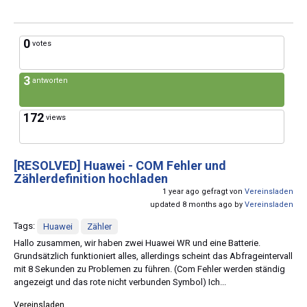
0
votes
3
antworten
172
views
[RESOLVED]
Huawei - COM Fehler und
Zählerdefinition hochladen
1 year ago gefragt von
Vereinsladen
updated 8 months ago by
Vereinsladen
Tags:
Huawei
Zähler
Hallo zusammen, wir haben zwei Huawei WR und eine Batterie.
Grundsätzlich funktioniert alles, allerdings scheint das Abfrageintervall
mit 8 Sekunden zu Problemen zu führen. (Com Fehler werden ständig
angezeigt und das rote nicht verbunden Symbol) Ich...
Vereinsladen