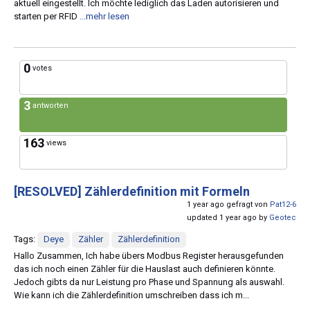
aktuell eingestellt. Ich möchte lediglich das Laden autorisieren und
starten per RFID
...mehr lesen
0
votes
3
antworten
163
views
[RESOLVED]
Zählerdefinition mit Formeln
1 year ago gefragt von
Pat12-6
updated 1 year ago by
Geotec
Tags:
Deye
Zähler
Zählerdefinition
Hallo Zusammen, Ich habe übers Modbus Register herausgefunden
das ich noch einen Zähler für die Hauslast auch definieren könnte.
Jedoch gibts da nur Leistung pro Phase und Spannung als auswahl.
Wie kann ich die Zählerdefinition umschreiben dass ich m...