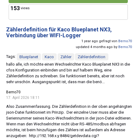
153
views
Zählerdefinition für Kaco Blueplanet NX3,
Verbindung über WIFI-Logger
1 year ago gefragt von
Berno70
updated 4 months ago by
Berno70
Tags:
Blueplanet
Kaco
Zähler
Zählerdefinition
hallo alle, ich möchte einen Wechselrichter Kaco Blueplanet NX3 in die
cfos Konfiguration einbinden und bin auf halbem Weg, eine
Zählerdefinition zu schreiben. Sie funktioniert bereits, aber ist noch
sehr unschön. Ausgangspunkt ist, dass man die benö...
Berno70
17. April 2026 18:11
Also Zusammenfassung. Die Zählerdefinition in der oben angehängten
json-Datei funktioniert im Prinzip. Der einzelne User muss aber die
Seriennummer seines Kaco-Wechselrichters in der json-Datei editieren.
Wenn man den Wechselrichter nicht über RS-485/modbus abfragen
möchte, ist beim hinzufügen des Zählers ist außerdem als Adresse
anzugeben: http://192.168.x.y:8484/getdevdata.cgi?