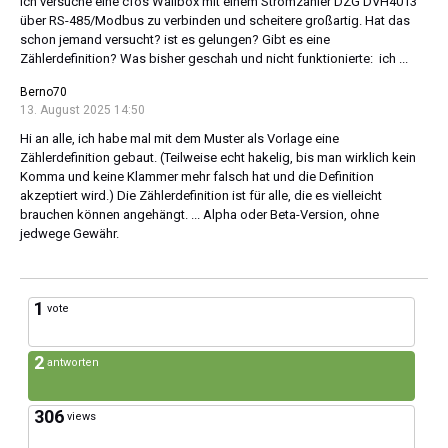
ich versuche eine cfos Wallbox mit einem Stromzähler DZG DVH4013
über RS-485/Modbus zu verbinden und scheitere großartig. Hat das
schon jemand versucht? ist es gelungen? Gibt es eine
Zählerdefinition? Was bisher geschah und nicht funktionierte: ich ...
Berno70
13. August 2025 14:50
Hi an alle, ich habe mal mit dem Muster als Vorlage eine
Zählerdefinition gebaut. (Teilweise echt hakelig, bis man wirklich kein
Komma und keine Klammer mehr falsch hat und die Definition
akzeptiert wird.) Die Zählerdefinition ist für alle, die es vielleicht
brauchen können angehängt. ... Alpha oder Beta-Version, ohne
jedwege Gewähr.
1
vote
2
antworten
306
views