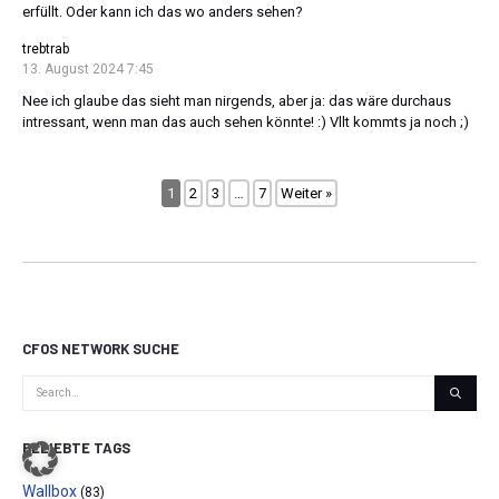
erfüllt. Oder kann ich das wo anders sehen?
trebtrab
13. August 2024 7:45
Nee ich glaube das sieht man nirgends, aber ja: das wäre durchaus
intressant, wenn man das auch sehen könnte! :) Vllt kommts ja noch ;)
1
2
3
…
7
Weiter »
CFOS NETWORK SUCHE
BELIEBTE TAGS
Wallbox
(83)