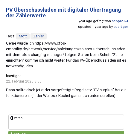
PV Überschussladen mit digitaler Übertragung
der Zählerwerte
1 year ago gefragt von
seppl2024
updated 1 year ago by
baertiger
Tags:
Mqtt
Zähler
Gerne würde ich https://www.cfos-
emobility.de/network/service/anleitungen/solares-ueberschussladen-
mit-dem-cfos-charging-manager/ folgen. Schon beim Schritt "Zähler
einrichten" komme ich nicht weiter. Für das PV-Überschussladen ist es
notwendig, den ...
baertiger
22. Februar 2025 3:55
Dann sollte doch jetzt der vorgefertigte Regelsatz "PV surplus" bei dir
funktionieren...(in der Wallbox-Kachel ganz nach unten scrollen)
0
votes