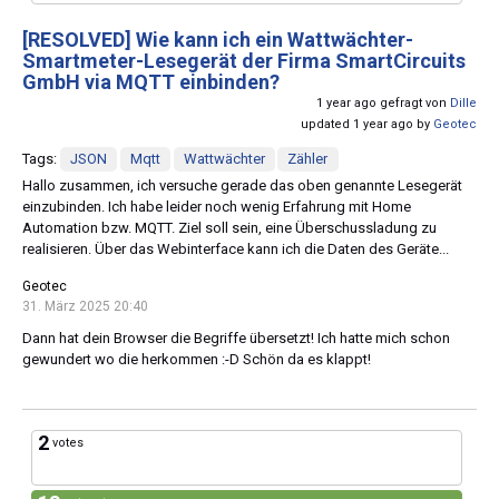
[RESOLVED]
Wie kann ich ein Wattwächter-
Smartmeter-Lesegerät der Firma SmartCircuits
GmbH via MQTT einbinden?
1 year ago gefragt von
Dille
updated 1 year ago by
Geotec
Tags:
JSON
Mqtt
Wattwächter
Zähler
Hallo zusammen, ich versuche gerade das oben genannte Lesegerät
einzubinden. Ich habe leider noch wenig Erfahrung mit Home
Automation bzw. MQTT. Ziel soll sein, eine Überschussladung zu
realisieren. Über das Webinterface kann ich die Daten des Geräte...
Geotec
31. März 2025 20:40
Dann hat dein Browser die Begriffe übersetzt! Ich hatte mich schon
gewundert wo die herkommen :-D Schön da es klappt!
2
votes