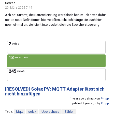
Geotec
20. März 2025 7:44
Ach so! Stimmt, die Batterieleistung war falsch herum. Ich hatte dafür
schon neue Definitionen hier veröffentlicht. Ich hänge sie auch hier
noch einmal an. vielleicht interessiert dich die Speichersteuerung.
2
votes
18
antworten
245
views
[RESOLVED]
Solax PV: MQTT Adapter lässt sich
nicht hinzufügen
1 year ago gefragt von
Phlpp
updated 1 year ago by
Phlpp
Tags:
Mqtt
solax
Überschuss
Zähler