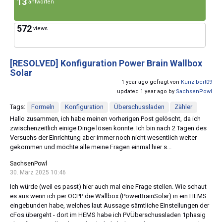
13
antworten
572
views
[RESOLVED]
Konfiguration Power Brain Wallbox
Solar
1 year ago gefragt von
Kunzibert09
updated 1 year ago by
SachsenPowl
Tags:
Formeln
Konfiguration
Überschussladen
Zähler
Hallo zusammen, ich habe meinen vorherigen Post gelöscht, da ich
zwischenzeitlich einige Dinge lösen konnte. Ich bin nach 2 Tagen des
Versuchs der Einrichtung aber immer noch nicht wesentlich weiter
gekommen und möchte alle meine Fragen einmal hier s...
SachsenPowl
30. März 2025 10:46
Ich würde (weil es passt) hier auch mal eine Frage stellen. Wie schaut
es aus wenn ich per OCPP die Wallbox (PowerBrainSolar) in ein HEMS
eingebunden habe, welches laut Aussage sämtliche Einstellungen der
cFos übergeht - dort im HEMS habe ich PVÜberschussladen 1phasig