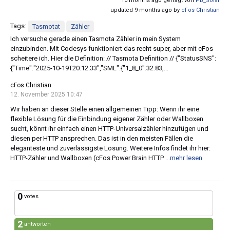
10 months ago gefragt von
PB_Solar
updated 9 months ago by
cFos Christian
Tags:
Tasmotat
Zähler
Ich versuche gerade einen Tasmota Zähler in mein System
einzubinden. Mit Codesys funktioniert das recht super, aber mit cFos
scheitere ich. Hier die Definition: // Tasmota Definition // {"StatusSNS":
{"Time":"2025-10-19T20:12:33","SML":{"1_8_0":32.83,...
cFos Christian
12. November 2025 10:47
Wir haben an dieser Stelle einen allgemeinen Tipp: Wenn ihr eine
flexible Lösung für die Einbindung eigener Zähler oder Wallboxen
sucht, könnt ihr einfach einen HTTP-Universalzähler hinzufügen und
diesen per HTTP ansprechen. Das ist in den meisten Fällen die
eleganteste und zuverlässigste Lösung. Weitere Infos findet ihr hier:
HTTP-Zähler und Wallboxen (cFos Power Brain HTTP
...mehr lesen
0
votes
2
antworten