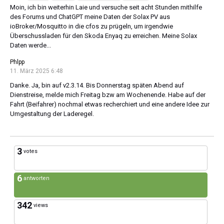
Moin, ich bin weiterhin Laie und versuche seit acht Stunden mithilfe
des Forums und ChatGPT meine Daten der Solax PV aus
ioBroker/Mosquitto in die cfos zu prügeln, um irgendwie
Überschussladen für den Skoda Enyaq zu erreichen. Meine Solax
Daten werde...
Phlpp
11. März 2025 6:48
Danke. Ja, bin auf v2.3.14. Bis Donnerstag späten Abend auf
Dienstreise, melde mich Freitag bzw am Wochenende. Habe auf der
Fahrt (Beifahrer) nochmal etwas recherchiert und eine andere Idee zur
Umgestaltung der Laderegel.
3
votes
6
antworten
342
views