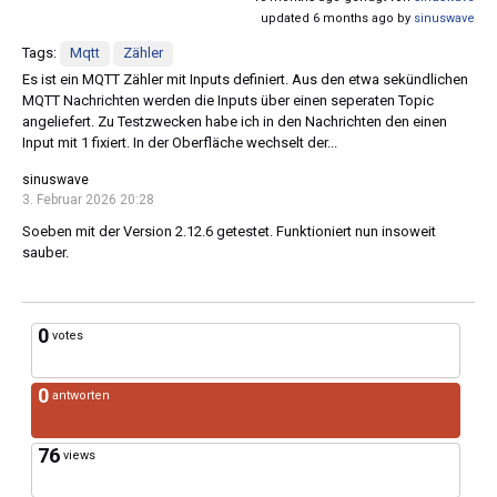
updated 6 months ago by
sinuswave
Tags:
Mqtt
Zähler
Es ist ein MQTT Zähler mit Inputs definiert. Aus den etwa sekündlichen
MQTT Nachrichten werden die Inputs über einen seperaten Topic
angeliefert. Zu Testzwecken habe ich in den Nachrichten den einen
Input mit 1 fixiert. In der Oberfläche wechselt der...
sinuswave
3. Februar 2026 20:28
Soeben mit der Version 2.12.6 getestet. Funktioniert nun insoweit
sauber.
0
votes
0
antworten
76
views