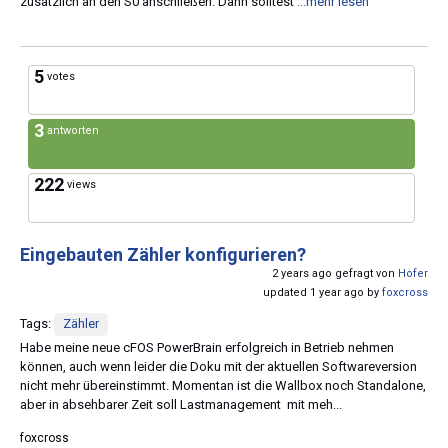
zusätzlich an den S0 anschließen. Dann solltest
...mehr lesen
5
votes
3
antworten
222
views
Eingebauten Zähler konfigurieren?
2 years ago gefragt von
Hofer
updated 1 year ago by
foxcross
Tags:
Zähler
Habe meine neue cFOS PowerBrain erfolgreich in Betrieb nehmen
können, auch wenn leider die Doku mit der aktuellen Softwareversion
nicht mehr übereinstimmt. Momentan ist die Wallbox noch Standalone,
aber in absehbarer Zeit soll Lastmanagement mit meh...
foxcross