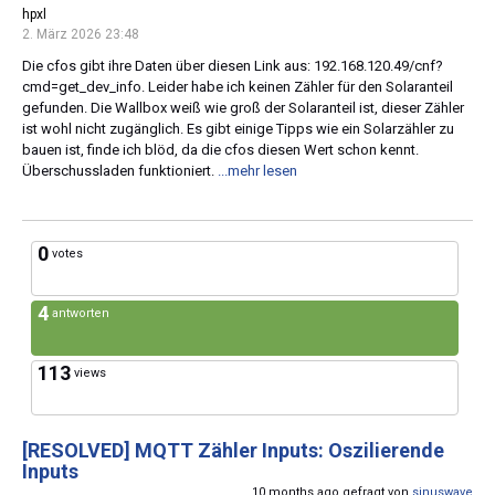
hpxl
2. März 2026 23:48
Die cfos gibt ihre Daten über diesen Link aus: 192.168.120.49/cnf?
cmd=get_dev_info. Leider habe ich keinen Zähler für den Solaranteil
gefunden. Die Wallbox weiß wie groß der Solaranteil ist, dieser Zähler
ist wohl nicht zugänglich. Es gibt einige Tipps wie ein Solarzähler zu
bauen ist, finde ich blöd, da die cfos diesen Wert schon kennt.
Überschussladen funktioniert.
...mehr lesen
0
votes
4
antworten
113
views
[RESOLVED]
MQTT Zähler Inputs: Oszilierende
Inputs
10 months ago gefragt von
sinuswave