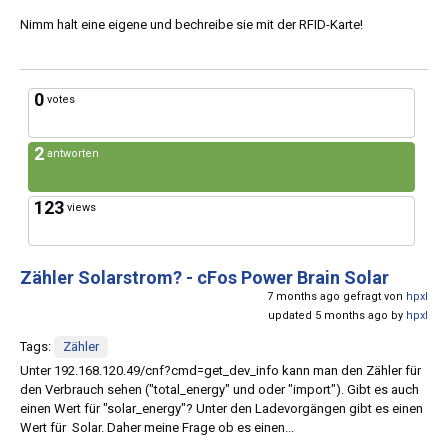
Nimm halt eine eigene und bechreibe sie mit der RFID-Karte!
0
votes
2
antworten
123
views
Zähler Solarstrom? - cFos Power Brain Solar
7 months ago gefragt von
hpxl
updated 5 months ago by
hpxl
Tags:
Zähler
Unter 192.168.120.49/cnf?cmd=get_dev_info kann man den Zähler für
den Verbrauch sehen ("total_energy" und oder "import"). Gibt es auch
einen Wert für "solar_energy"? Unter den Ladevorgängen gibt es einen
Wert für Solar. Daher meine Frage ob es einen...