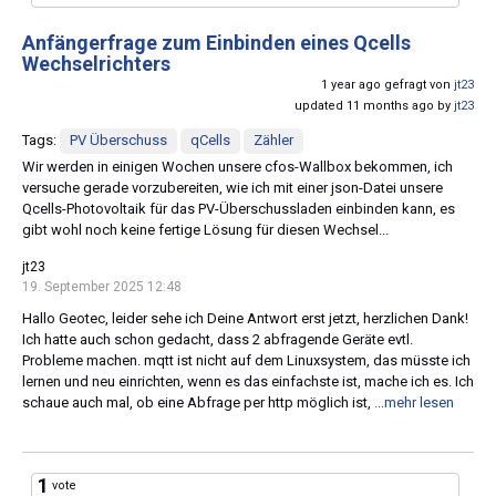
Anfängerfrage zum Einbinden eines Qcells
Wechselrichters
1 year ago gefragt von
jt23
updated 11 months ago by
jt23
Tags:
PV Überschuss
qCells
Zähler
Wir werden in einigen Wochen unsere cfos-Wallbox bekommen, ich
versuche gerade vorzubereiten, wie ich mit einer json-Datei unsere
Qcells-Photovoltaik für das PV-Überschussladen einbinden kann, es
gibt wohl noch keine fertige Lösung für diesen Wechsel...
jt23
19. September 2025 12:48
Hallo Geotec, leider sehe ich Deine Antwort erst jetzt, herzlichen Dank!
Ich hatte auch schon gedacht, dass 2 abfragende Geräte evtl.
Probleme machen. mqtt ist nicht auf dem Linuxsystem, das müsste ich
lernen und neu einrichten, wenn es das einfachste ist, mache ich es. Ich
schaue auch mal, ob eine Abfrage per http möglich ist,
...mehr lesen
1
vote