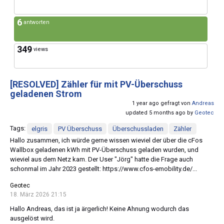
6
antworten
349
views
[RESOLVED]
Zähler für mit PV-Überschuss
geladenen Strom
1 year ago gefragt von
Andreas
updated 5 months ago by
Geotec
Tags:
elgris
PV Überschuss
Überschussladen
Zähler
Hallo zusammen, ich würde gerne wissen wieviel der über die cFos
Wallbox geladenen kWh mit PV-Überschuss geladen wurden, und
wieviel aus dem Netz kam. Der User "Jörg" hatte die Frage auch
schonmal im Jahr 2023 gestellt: https://www.cfos-emobility.de/...
Geotec
18. März 2026 21:15
Hallo Andreas, das ist ja ärgerlich! Keine Ahnung wodurch das
ausgelöst wird.