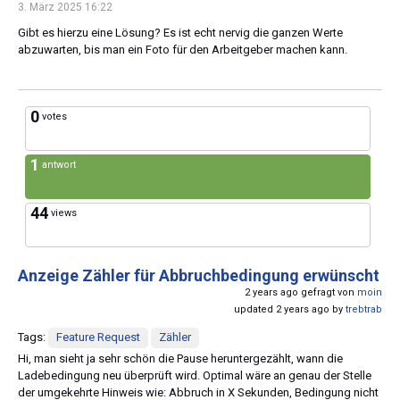
3. März 2025 16:22
Gibt es hierzu eine Lösung? Es ist echt nervig die ganzen Werte
abzuwarten, bis man ein Foto für den Arbeitgeber machen kann.
0
votes
1
antwort
44
views
Anzeige Zähler für Abbruchbedingung erwünscht
2 years ago gefragt von
moin
updated 2 years ago by
trebtrab
Tags:
Feature Request
Zähler
Hi, man sieht ja sehr schön die Pause heruntergezählt, wann die
Ladebedingung neu überprüft wird. Optimal wäre an genau der Stelle
der umgekehrte Hinweis wie: Abbruch in X Sekunden, Bedingung nicht