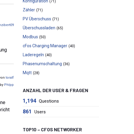
Konfiguration
(71)
Zähler
(71)
PV Überschuss
(71)
nzibert09
Überschussladen
(65)
Modbus
(50)
cFos Charging Manager
(40)
lung
Laderegeln
(40)
Phasenumschaltung
(36)
Mqtt
(28)
 von
toralf
 by
Phlpp
ANZAHL DER USER & FRAGEN
1,194
Questions
ine
richt
861
Users
TOP10 – CFOS NETWORKER