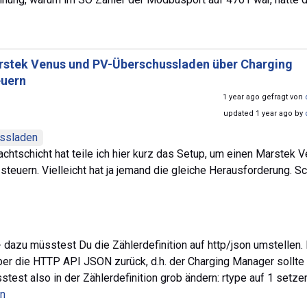
stek Venus und PV-Überschussladen über Charging
euern
1 year ago gefragt von
updated 1 year ago by
ssladen
htschicht hat teile ich hier kurz das Setup, um einen Marstek 
euern. Vielleicht hat ja jemand die gleiche Herausforderung. Sch
dazu müsstest Du die Zählerdefinition auf http/json umstellen.
über die HTTP API JSON zurück, d.h. der Charging Manager sollte
est also in der Zählerdefinition grob ändern: rtype auf 1 setze
en