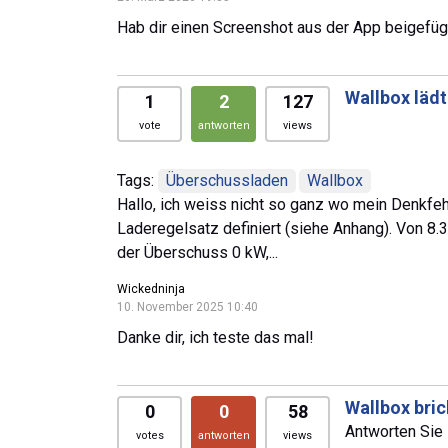
Hab dir einen Screenshot aus der App beigefügt
Wallbox läd
1
2
127
vote
antworten
views
Tags:
Überschussladen
Wallbox
Hallo, ich weiss nicht so ganz wo mein Denkfeh
Laderegelsatz definiert (siehe Anhang). Von 8.
der Überschuss 0 kW,...
Wickedninja
10. November 2025 10:40
Danke dir, ich teste das mal!
Wallbox bri
0
0
58
Antworten Sie 
votes
antworten
views