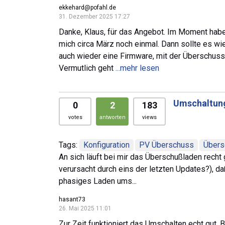
ekkehard@pofahl.de
31. Dezember 2025 17:27
Danke, Klaus, für das Angebot. Im Moment habe 
mich circa März noch einmal. Dann sollte es wi
auch wieder eine Firmware, mit der Überschuss
Vermutlich geht
...mehr lesen
Umschaltung
0
2
183
votes
antworten
views
Tags:
Konfiguration
PV Überschuss
Übers
An sich läuft bei mir das Überschußladen recht gu
verursacht durch eins der letzten Updates?), d
phasiges Laden ums...
hasant73
26. Mai 2025 11:01
Zur Zeit funktioniert das Umschalten echt gut. 