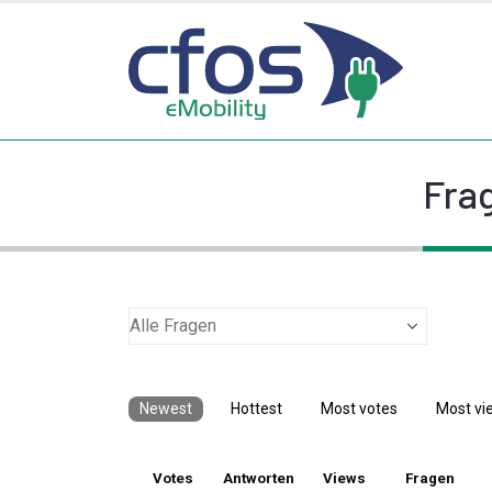
Frag
Newest
Hottest
Most votes
Most vi
Votes
Antworten
Views
Fragen