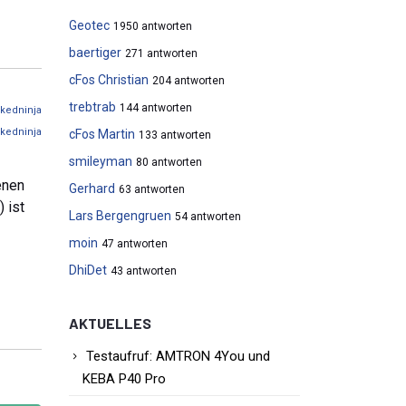
Geotec
1950 antworten
baertiger
271 antworten
cFos Christian
204 antworten
trebtrab
144 antworten
kedninja
kedninja
cFos Martin
133 antworten
smileyman
80 antworten
enen
Gerhard
63 antworten
 ist
Lars Bergengruen
54 antworten
moin
47 antworten
DhiDet
43 antworten
AKTUELLES
Testaufruf: AMTRON 4You und
KEBA P40 Pro