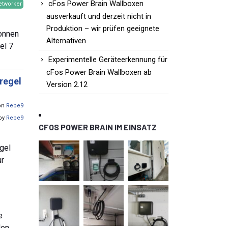
cFos Power Brain Wallboxen
etworker
ausverkauft und derzeit nicht in
Produktion – wir prüfen geeignete
gonnen
Alternativen
el 7
Experimentelle Geräteerkennung für
cFos Power Brain Wallboxen ab
eregel
Version 2.12
von
Rebe9
 by
Rebe9
CFOS POWER BRAIN IM EINSATZ
gel
ur
e
den