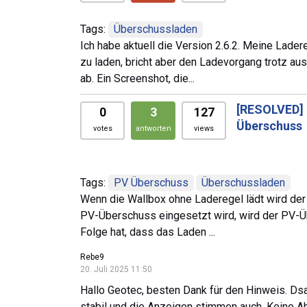
Tags:
Überschussladen
Ich habe aktuell die Version 2.6.2. Meine Lade
zu laden, bricht aber den Ladevorgang trotz a
ab. Ein Screenshot, die...
[RESOLVED]
0
3
127
Überschuss
votes
antworten
views
Tags:
PV Überschuss
Überschussladen
Wenn die Wallbox ohne Laderegel lädt wird der
PV-Überschuss eingesetzt wird, wird der PV-Über
Folge hat, dass das Laden ...
Rebe9
20. Juli 2025 11:50
Hallo Geotec, besten Dank für den Hinweis. Dsa
stabil und die Anzeigen stimmen auch. Keine A