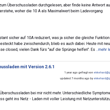
zum Überschussladen durchgelesen, aber finde keine Antwort au
 verstehe, woher die 10 A als Maximalwert beim Ladevorgang
tant sicher auf 10A reduziert, was ja sicher die gleiche Funktio
bgesteckt habe zwischendurch, blieb es auch dabei. Heute mit n
se closed, vielen Dank fürs "auf die Sprünge helfen". Es
...mehr 
ussladen mit Version 2.6.1
1 year ago gefragt von
ekkehard@p
updated 7 months ago by
ekkehard@p
 Überschussladen bei mir nicht mehr. Unterschiedliche Symptome 
ss geht ins Netz - Laden mit voller Leistung mit Netzunterstütz