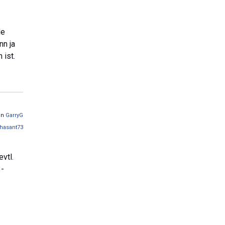
de
nn ja
 ist.
von
GarryG
hasant73
evtl.
3-