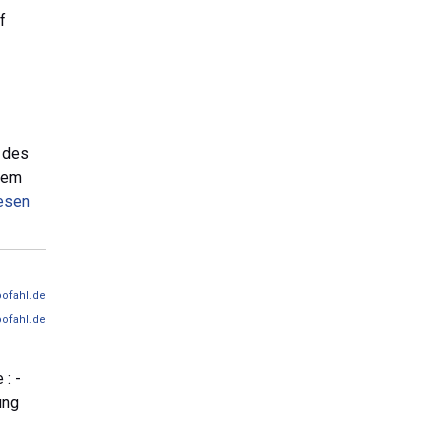
f
n des
euem
lesen
ofahl.de
ofahl.de
: -
ung