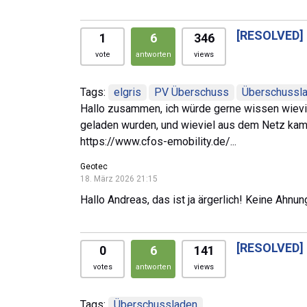
[RESOLVED]
1
6
346
vote
antworten
views
Tags:
elgris
PV Überschuss
Überschussl
Hallo zusammen, ich würde gerne wissen wiev
geladen wurden, und wieviel aus dem Netz kam. 
https://www.cfos-emobility.de/...
Geotec
18. März 2026 21:15
Hallo Andreas, das ist ja ärgerlich! Keine Ahnu
[RESOLVED]
0
6
141
votes
antworten
views
Tags:
Überschussladen