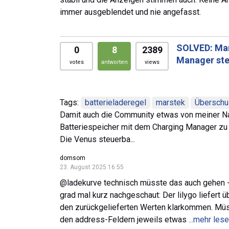
immer ausgeblendet und nie angefasst.
SOLVED: Mar
0
8
2389
Manager st
votes
antworten
views
Tags:
batterieladeregel
marstek
Überschu
Damit auch die Community etwas von meiner Nac
Batteriespeicher mit dem Charging Manager zu st
Die Venus steuerba...
domsom
23. August 2025 16:55
@ladekurve technisch müsste das auch gehen - 
grad mal kurz nachgeschaut: Der lilygo liefert 
den zurückgelieferten Werten klarkommen. Müsst
den address-Feldern jeweils etwas
...mehr les