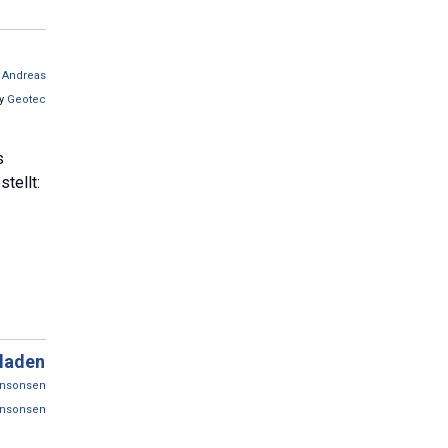
n
Andreas
by
Geotec
s
tellt:
laden
ensonsen
ensonsen