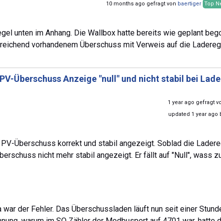
10 months ago gefragt von
baertiger
Top N
regel unten im Anhang. Die Wallbox hatte bereits wie geplant be
usreichend vorhandenem Überschuss mit Verweis auf die Ladereg
PV-Überschuss Anzeige "null" und nicht stabil bei Lad
1 year ago gefragt 
updated 1 year ago
 PV-Überschuss korrekt und stabil angezeigt. Soblad die Ladere
schuss nicht mehr stabil angezeigt. Er fällt auf "Null", wass z
 war der Fehler. Das Überschussladen läuft nun seit einer Stund
hnung, warum im SO Zähler der Modbusport auf 4701 war, hatte 