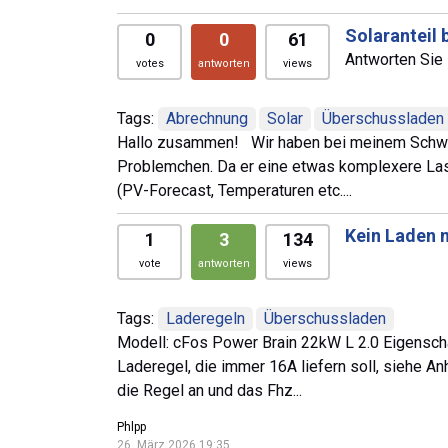
Solaranteil
0
0
61
Antworten Sie 
votes
antworten
views
Tags:
Abrechnung
Solar
Überschussladen
Hallo zusammen! Wir haben bei meinem Schwag
Problemchen. Da er eine etwas komplexere Las
(PV-Forecast, Temperaturen etc....
Kein Laden 
1
3
134
vote
antworten
views
Tags:
Laderegeln
Überschussladen
Modell: cFos Power Brain 22kW L 2.0 Eigenscha
Laderegel, die immer 16A liefern soll, siehe A
die Regel an und das Fhz...
Phlpp
26. März 2026 19:35