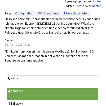
1 year ago gefragt von
tpcfos
updated 1 year ago by
Geotec
Tags:
Konfiguration
PV Überschuss
Überschussladen
Hallo, ich habe mir Überschussladen nach Messkonzept 1 konfiguriert.
Ich habe einen Eastron SDM72DM V2 per Modbus (über Wlan) als
Netzbezugszähler eingebunden und einen Verbrauchszähler fürs E-
Fahrzeug über S0 an die Cfos WB angeheftet. Es werden auc...
Geotec
13. April 2025 13:26
"Ermitteln" funktioniert nur mit einem Modbuszähler! Bei einem S0-
Zähler muss man die Phasen in der Wallboxkachel oder in der
Benutzerverwaltung angeben.
0
votes
4
antworten
114
views