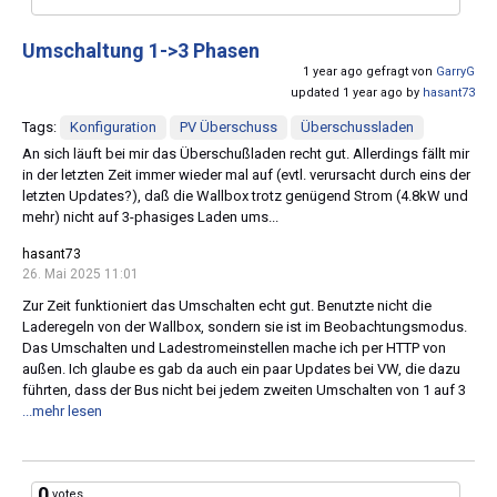
Umschaltung 1->3 Phasen
1 year ago gefragt von
GarryG
updated 1 year ago by
hasant73
Tags:
Konfiguration
PV Überschuss
Überschussladen
An sich läuft bei mir das Überschußladen recht gut. Allerdings fällt mir
in der letzten Zeit immer wieder mal auf (evtl. verursacht durch eins der
letzten Updates?), daß die Wallbox trotz genügend Strom (4.8kW und
mehr) nicht auf 3-phasiges Laden ums...
hasant73
26. Mai 2025 11:01
Zur Zeit funktioniert das Umschalten echt gut. Benutzte nicht die
Laderegeln von der Wallbox, sondern sie ist im Beobachtungsmodus.
Das Umschalten und Ladestromeinstellen mache ich per HTTP von
außen. Ich glaube es gab da auch ein paar Updates bei VW, die dazu
führten, dass der Bus nicht bei jedem zweiten Umschalten von 1 auf 3
...mehr lesen
0
votes