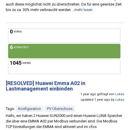
auch diese möglichst nicht zu überschreiten. Da für eine gewisse Zeit
bis zu ca. 30% mehr verbraucht werden
...mehr lesen
0
votes
6
antworten
1045
views
[RESOLVED]
Huawei Emma A02 in
Lastmanagement einbinden
1 year ago gefragt von
Lukas
updated 1 year ago by
Lukas
Tags:
Konfiguration
PV Überschuss
Hallo, wir haben 2 Huawei SUN2000 und einen Huawei LUNA Speicher
die über eine EMMA A02 per Modbus verbunden sind. Die Modbus
TCP Einstellungen der EMMA sind aktiviert und im cfos