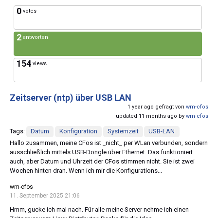
0
votes
2
antworten
154
views
Zeitserver (ntp) über USB LAN
1 year ago gefragt von
wm-cfos
updated 11 months ago by
wm-cfos
Tags:
Datum
Konfiguration
Systemzeit
USB-LAN
Hallo zusammen, meine CFos ist _nicht_ per WLan verbunden, sondern
ausschließlich mittels USB-Dongle über Ethernet. Das funktioniert
auch, aber Datum und Uhrzeit der CFos stimmen nicht. Sie ist zwei
Wochen hinten dran. Wenn ich mir die Konfigurations...
wm-cfos
11. September 2025 21:06
Hmm, gucke ich mal nach. Für alle meine Server nehme ich einen