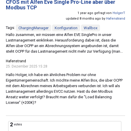
CFOS mit Alfen Eve Single Pro-Line aber über
Modbus TCP
1 year ago gefragt von
HolgerT
updated 8 months ago by
Hafenstrand
Tags:
ChargingManager
Konfiguration
Wallbox
Hallo zusammen, wir müssen eine Alfen EVE SinglePro in unser
Lastmanagement einklinken. Herausforderung dabei ist, dass die
Alfen über OCPP an ein Abrechnungssystem angebunden ist, damit
steht OCPP für das Lastmanagement nicht mehr zur Verfügung (man...
Hafenstrand
25. Dezember 2025 15:28
Hallo Holger, ich habe ein ähnliches Problem nur ohne
Eigentümergemeinschaft. Ich möchte meine Alfen Box, die über OCPP
mit dem Abrechnen meines Arbeitsgebers verbunden ist. Ich will als
Lastmanagement allerdings EVCC nutzen. Hast du den Modbus
Ansatz weiter verfolgt? Braucht man dafür die "Load Balancing
License" (+200€)?
2
votes