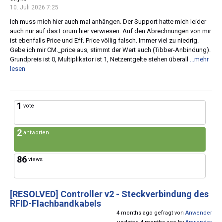
10. Juli 2026 7:25
Ich muss mich hier auch mal anhängen. Der Support hatte mich leider
auch nur auf das Forum hier verwiesen. Auf den Abrechnungen von mir
ist ebenfalls Price und Eff. Price völlig falsch. Immer viel zu niedrig.
Gebe ich mir CM._price aus, stimmt der Wert auch (Tibber-Anbindung).
Grundpreis ist 0, Multiplikator ist 1, Netzentgelte stehen überall
...mehr
lesen
1
vote
2
antworten
86
views
[RESOLVED]
Controller v2 - Steckverbindung des
RFID-Flachbandkabels
4 months ago gefragt von
Anwender