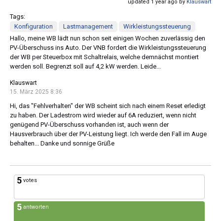
updated 1 year ago by
Klauswart
Tags:
Konfiguration
Lastmanagement
Wirkleistungssteuerung
Hallo, meine WB lädt nun schon seit einigen Wochen zuverlässig den
PV-Überschuss ins Auto. Der VNB fordert die Wirkleistungssteuerung
der WB per Steuerbox mit Schaltrelais, welche demnächst montiert
werden soll. Begrenzt soll auf 4,2 kW werden. Leide...
Klauswart
15. März 2025 8:36
Hi, das "Fehlverhalten" der WB scheint sich nach einem Reset erledigt
zu haben. Der Ladestrom wird wieder auf 6A reduziert, wenn nicht
genügend PV-Überschuss vorhanden ist, auch wenn der
Hausverbrauch über der PV-Leistung liegt. Ich werde den Fall im Auge
behalten... Danke und sonnige Grüße
5
votes
5
antworten