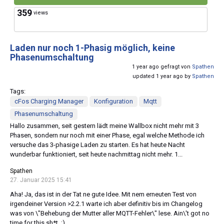
359
views
Laden nur noch 1-Phasig möglich, keine
Phasenumschaltung
1 year ago gefragt von
Spathen
updated 1 year ago by
Spathen
Tags:
cFos Charging Manager
Konfiguration
Mqtt
Phasenumschaltung
Hallo zusammen, seit gestern lädt meine Wallbox nicht mehr mit 3
Phasen, sondern nur noch mit einer Phase, egal welche Methode ich
versuche das 3-phasige Laden zu starten. Es hat heute Nacht
wunderbar funktioniert, seit heute nachmittag nicht mehr. 1...
Spathen
27. Januar 2025 15:41
Aha! Ja, das ist in der Tat ne gute Idee. Mit nem erneuten Test von
irgendeiner Version >2.2.1 warte ich aber definitiv bis im Changelog
was von \"Behebung der Mutter aller MQTT-Fehler\" lese. Ain\'t got no
time for this sh*t. :)