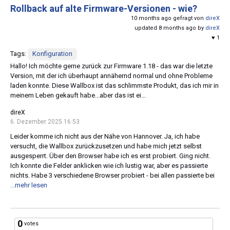
Rollback auf alte Firmware-Versionen - wie?
10 months ago gefragt von
direX
updated 8 months ago by
direX
♥ 1
Tags:
Konfiguration
Hallo! Ich möchte gerne zurück zur Firmware 1.18 - das war die letzte
Version, mit der ich überhaupt annähernd normal und ohne Probleme
laden konnte. Diese Wallbox ist das schlimmste Produkt, das ich mir in
meinem Leben gekauft habe...aber das ist ei...
direX
6. Dezember 2025 16:53
Leider komme ich nicht aus der Nähe von Hannover. Ja, ich habe
versucht, die Wallbox zurückzusetzen und habe mich jetzt selbst
ausgesperrt. Über den Browser habe ich es erst probiert. Ging nicht.
Ich konnte die Felder anklicken wie ich lustig war, aber es passierte
nichts. Habe 3 verschiedene Browser probiert - bei allen passierte bei
...mehr lesen
0
votes