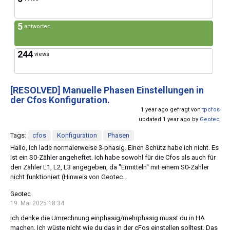
5
antworten
244
views
[RESOLVED]
Manuelle Phasen Einstellungen in
der Cfos Konfiguration.
1 year ago gefragt von
tpcfos
updated 1 year ago by
Geotec
Tags:
cfos
Konfiguration
Phasen
Hallo, ich lade normalerweise 3-phasig. Einen Schütz habe ich nicht. Es
ist ein S0-Zähler angeheftet. Ich habe sowohl für die Cfos als auch für
den Zähler L1, L2, L3 angegeben, da "Ermitteln" mit einem S0-Zähler
nicht funktioniert (Hinweis von Geotec...
Geotec
19. Mai 2025 18:34
Ich denke die Umrechnung einphasig/mehrphasig musst du in HA
machen. Ich wüste nicht wie du das in der cFos einstellen solltest. Das