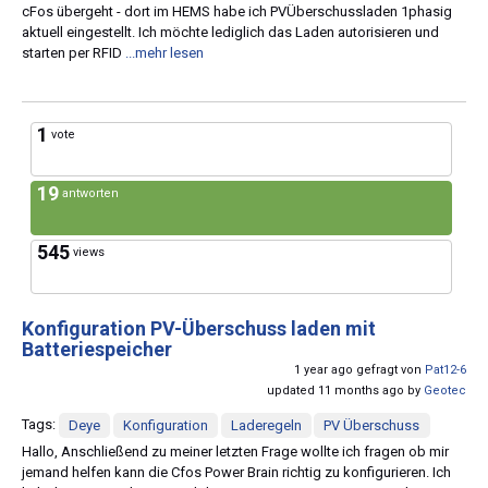
cFos übergeht - dort im HEMS habe ich PVÜberschussladen 1phasig
aktuell eingestellt. Ich möchte lediglich das Laden autorisieren und
starten per RFID
...mehr lesen
1
vote
19
antworten
545
views
Konfiguration PV-Überschuss laden mit
Batteriespeicher
1 year ago gefragt von
Pat12-6
updated 11 months ago by
Geotec
Tags:
Deye
Konfiguration
Laderegeln
PV Überschuss
Hallo, Anschließend zu meiner letzten Frage wollte ich fragen ob mir
jemand helfen kann die Cfos Power Brain richtig zu konfigurieren. Ich