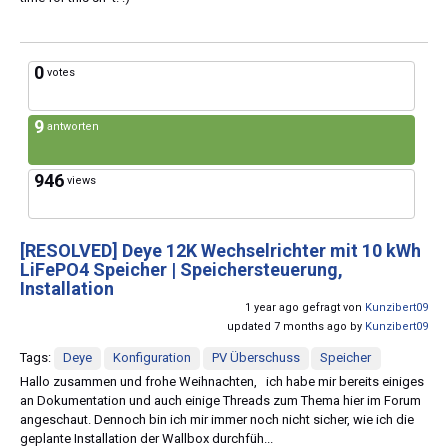
0
votes
9
antworten
946
views
[RESOLVED]
Deye 12K Wechselrichter mit 10 kWh
LiFePO4 Speicher | Speichersteuerung,
Installation
1 year ago gefragt von
Kunzibert09
updated 7 months ago by
Kunzibert09
Tags:
Deye
Konfiguration
PV Überschuss
Speicher
Hallo zusammen und frohe Weihnachten, ich habe mir bereits einiges
an Dokumentation und auch einige Threads zum Thema hier im Forum
angeschaut. Dennoch bin ich mir immer noch nicht sicher, wie ich die
geplante Installation der Wallbox durchfüh...