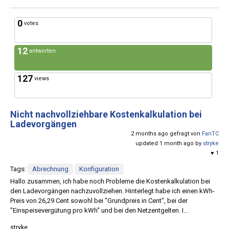
0
votes
12
antworten
127
views
Nicht nachvollziehbare Kostenkalkulation bei
Ladevorgängen
2 months ago gefragt von
FanTC
updated 1 month ago by
stryke
♥ 1
Tags:
Abrechnung
Konfiguration
Hallo zusammen, ich habe noch Probleme die Kostenkalkulation bei
den Ladevorgängen nachzuvollziehen. Hinterlegt habe ich einen kWh-
Preis von 26,29 Cent sowohl bei "Grundpreis in Cent", bei der
"Einspeisevergütung pro kWh" und bei den Netzentgelten. I...
stryke