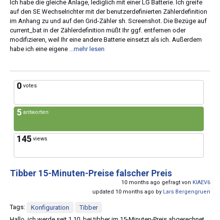
Ich habe die gleiche Anlage, lediglich mit einer LG Batterie. Ich greife
auf den SE Wechselrichter mit der benutzerdefinierten Zählerdefinition
im Anhang zu und auf den Grid-Zähler sh. Screenshot. Die Bezüge auf
current_bat in der Zählerdefinition müßt Ihr ggf. entfernen oder
modifizieren, weil Ihr eine andere Batterie einsetzt als ich. Außerdem
habe ich eine eigene
...mehr lesen
0
votes
5
antworten
145
views
Tibber 15-Minuten-Preise falscher Preis
10 months ago gefragt von
KIAEV6
updated 10 months ago by
Lars Bergengruen
Tags:
Konfiguration
Tibber
Hallo, ich werde seit 1.10. bei tibber im 15-Minuten-Preis abgerechnet.