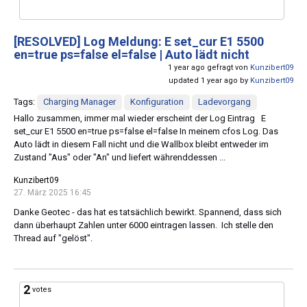
[RESOLVED]
Log Meldung: E set_cur E1 5500
en=true ps=false el=false | Auto lädt nicht
1 year ago gefragt von
Kunzibert09
updated 1 year ago by
Kunzibert09
Tags:
Charging Manager
Konfiguration
Ladevorgang
Hallo zusammen, immer mal wieder erscheint der Log Eintrag E
set_cur E1 5500 en=true ps=false el=false In meinem cfos Log. Das
Auto lädt in diesem Fall nicht und die Wallbox bleibt entweder im
Zustand "Aus" oder "An" und liefert währenddessen ...
Kunzibert09
27. März 2025 16:45
Danke Geotec - das hat es tatsächlich bewirkt. Spannend, dass sich
dann überhaupt Zahlen unter 6000 eintragen lassen. Ich stelle den
Thread auf "gelöst".
2
votes