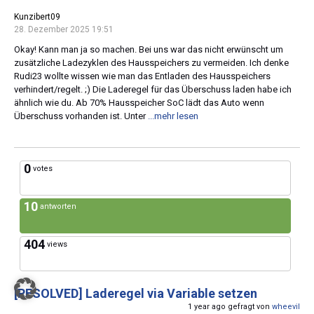
Kunzibert09
28. Dezember 2025 19:51
Okay! Kann man ja so machen. Bei uns war das nicht erwünscht um
zusätzliche Ladezyklen des Hausspeichers zu vermeiden. Ich denke
Rudi23 wollte wissen wie man das Entladen des Hausspeichers
verhindert/regelt. ;) Die Laderegel für das Überschuss laden habe ich
ähnlich wie du. Ab 70% Hausspeicher SoC lädt das Auto wenn
Überschuss vorhanden ist. Unter
...mehr lesen
0
votes
10
antworten
404
views
[RESOLVED]
Laderegel via Variable setzen
1 year ago gefragt von
wheevil