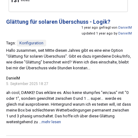
131
views
Glättung für solaren Überschuss - Logik?
1 year ago gefragt von
DanielM
updated 1 year ago by
DanielM
Tags:
Konfiguration
Hallo zusammen, seit Mitte diesen Jahres gibt es eine eine Option
"Glättung für solaren Überschuss". Gibt es dazu irgendeine Doku/Info,
wie diese "Glättung" berechnet wird? Wenn ich dies einschalte, bleibt
bei mir der Überschuss viele Stunden konstan...
DanielM
5. September 2025 18:27
ah cool, DANKE! Das erkläre es. Also keine stumpfes "ein/aus" mit "0
oder 1", sondern gewichtet zwischen 0 und 1 ... super... werde es
gleich mal ausprobieren. Hintergrund warum ich es testen will, ist dass
meine Box bei schlechteren Wetterbedingungen permanent zwischen
1 und 3 phasig umschaltet. Das hoffe ich über diese Glättung
weitestgehend zu
...mehr lesen