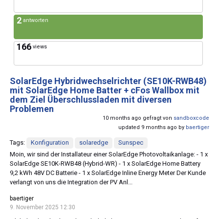
2
antworten
166
views
SolarEdge Hybridwechselrichter (SE10K-RWB48)
mit SolarEdge Home Batter + cFos Wallbox mit
dem Ziel Überschlussladen mit diversen
Problemen
10 months ago gefragt von
sandboxcode
updated 9 months ago by
baertiger
Tags:
Konfiguration
solaredge
Sunspec
Moin, wir sind der Installateur einer SolarEdge Photovoltaikanlage: - 1 x
SolarEdge SE10K-RWB48 (Hybrid-WR) - 1 x SolarEdge Home Battery
9,2 kWh 48V DC Batterie - 1 x SolarEdge Inline Energy Meter Der Kunde
verlangt von uns die Integration der PV Anl...
baertiger
9. November 2025 12:30