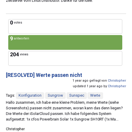
Zeitserver vom Linux Distributor. Danke für die Idee.
0
votes
9
antworten
204
views
[RESOLVED]
Werte passen nicht
1 year ago gefragt von
Christopher
updated 1 year ago by
Christopher
Tags:
Konfiguration
Sungrow
Sunspec
Werte
Hallo zusammen, ich habe eine kleine Problem, meine Werte (siehe
Screenshots) passen nicht zusammen, woran kann das denn liegen?
Die Werte der iSolarCloud passen. Ich habe folgendes System
aufgesetzt: 1x cfos Powerbrain Solar 1x Sungrow SH10RT (1x Ma...
Christopher