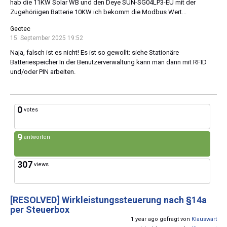
hab die 11KW Solar WB und den Deye SUN-SG04LP3-EU mit der
Zugehöriigen Batterie 10KW ich bekomm die Modbus Wert...
Geotec
15. September 2025 19:52
Naja, falsch ist es nicht! Es ist so gewollt: siehe Stationäre
Batteriespeicher In der Benutzerverwaltung kann man dann mit RFID
und/oder PIN arbeiten.
0
votes
9
antworten
307
views
[RESOLVED]
Wirkleistungssteuerung nach §14a
per Steuerbox
1 year ago gefragt von
Klauswart