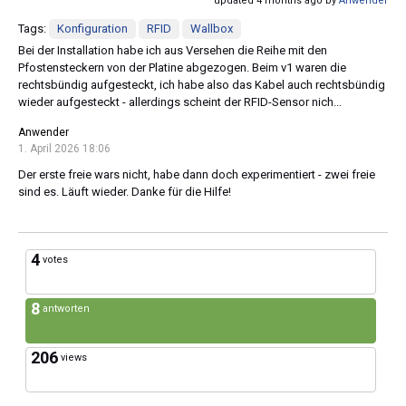
updated 4 months ago by
Anwender
Tags:
Konfiguration
RFID
Wallbox
Bei der Installation habe ich aus Versehen die Reihe mit den
Pfostensteckern von der Platine abgezogen. Beim v1 waren die
rechtsbündig aufgesteckt, ich habe also das Kabel auch rechtsbündig
wieder aufgesteckt - allerdings scheint der RFID-Sensor nich...
Anwender
1. April 2026 18:06
Der erste freie wars nicht, habe dann doch experimentiert - zwei freie
sind es. Läuft wieder. Danke für die Hilfe!
4
votes
8
antworten
206
views