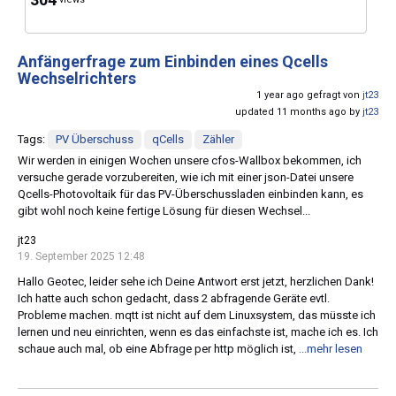
Anfängerfrage zum Einbinden eines Qcells
Wechselrichters
1 year ago gefragt von
jt23
updated 11 months ago by
jt23
Tags:
PV Überschuss
qCells
Zähler
Wir werden in einigen Wochen unsere cfos-Wallbox bekommen, ich
versuche gerade vorzubereiten, wie ich mit einer json-Datei unsere
Qcells-Photovoltaik für das PV-Überschussladen einbinden kann, es
gibt wohl noch keine fertige Lösung für diesen Wechsel...
jt23
19. September 2025 12:48
Hallo Geotec, leider sehe ich Deine Antwort erst jetzt, herzlichen Dank!
Ich hatte auch schon gedacht, dass 2 abfragende Geräte evtl.
Probleme machen. mqtt ist nicht auf dem Linuxsystem, das müsste ich
lernen und neu einrichten, wenn es das einfachste ist, mache ich es. Ich
schaue auch mal, ob eine Abfrage per http möglich ist,
...mehr lesen