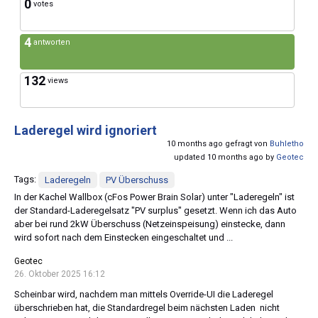
0
votes
4
antworten
132
views
Laderegel wird ignoriert
10 months ago gefragt von
Buhletho
updated 10 months ago by
Geotec
Tags:
Laderegeln
PV Überschuss
In der Kachel Wallbox (cFos Power Brain Solar) unter "Laderegeln" ist
der Standard-Laderegelsatz "PV surplus" gesetzt. Wenn ich das Auto
aber bei rund 2kW Überschuss (Netzeinspeisung) einstecke, dann
wird sofort nach dem Einstecken eingeschaltet und ...
Geotec
26. Oktober 2025 16:12
Scheinbar wird, nachdem man mittels Override-UI die Laderegel
überschrieben hat, die Standardregel beim nächsten Laden nicht