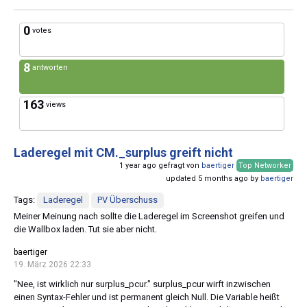
0
votes
8
antworten
163
views
Laderegel mit CM._surplus greift nicht
1 year ago gefragt von
baertiger
Top Networker
updated 5 months ago by
baertiger
Tags:
Laderegel
PV Überschuss
Meiner Meinung nach sollte die Laderegel im Screenshot greifen und
die Wallbox laden. Tut sie aber nicht.
baertiger
19. März 2026 22:33
"Nee, ist wirklich nur surplus_pcur." surplus_pcur wirft inzwischen
einen Syntax-Fehler und ist permanent gleich Null. Die Variable heißt