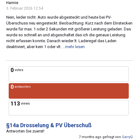
Hannie
3. Februar 2026 12:54
Nein, leider nicht. Auto wurde abgesteckt und heute bei PV-
Überschuss neu eingesteckt. Beobachtung: Kurz nach dem EInstecken
wurde für max. 1 oder 2 Sekunden mit größerer Leistung geladen. Das
wurde so schnell an und abgeschaltet das ich die genaue Leistung
nicht erfassen konnte. Danach wieder lt. Laderegel das Laden
deaktiviert, aber kein 1 oder vlt.
...mehr lesen
0
votes
0
antworten
113
views
§14a Drosselung & PV Überschuß
Antworten Sie zuerst!
7 months ago gefragt von
GarryG