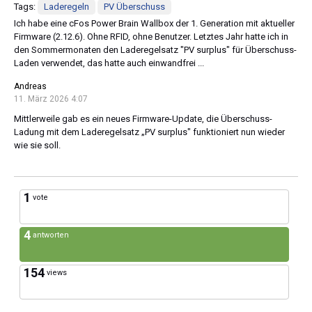
Tags:
Laderegeln
PV Überschuss
Ich habe eine cFos Power Brain Wallbox der 1. Generation mit aktueller
Firmware (2.12.6). Ohne RFID, ohne Benutzer. Letztes Jahr hatte ich in
den Sommermonaten den Laderegelsatz "PV surplus" für Überschuss-
Laden verwendet, das hatte auch einwandfrei ...
Andreas
11. März 2026 4:07
Mittlerweile gab es ein neues Firmware-Update, die Überschuss-
Ladung mit dem Laderegelsatz „PV surplus" funktioniert nun wieder
wie sie soll.
1
vote
4
antworten
154
views