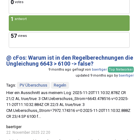
0
votes
1
antwort
57
views
@ cFos: Warum ist in den Regelberechnungen die
Ungleichung 6643 > 6100 -> false?
9 months ago gefragt von
baertiger
Top Networker
updated 9 months ago by
baertiger
Tags:
PV Überschuss
Regeln
Hier ein Ausschnitt aus meinem Log: 2025-11-20T11:10:32.878Z CR
21/2 AL true/true: 3 CM.Ueberschuss_Strom=6643.478516 v=0 2025-
11-20T11:10:32.884Z CR 22/3 AL true/true: 3
CM.Ueberschuss_Strom=7972.174316 v=0 2025-11-20T11:10:32.888Z
CR 23/4 SP 6100 f...
baertiger
22. November 2025 22:20