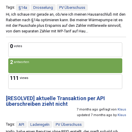
Tags:
§14a
Drosselung
PV Überschuss
Hi, ich schaue mir gerade an, ob/wie ich meinen Hausanschluß mit den
Rabatten nach §14a optimieren kann. Bei meiner Wärmepumpe ist es
mit der Pauschale plus Ersparnis auf den Zähler mittlerweile sinnvoll,
von dem separaten Zähler mit WP-Tarif auf Hau...
0
votes
2
antworten
111
views
[RESOLVED]
aktuelle Transaktion per API
überschreiben zieht nicht
7 months ago gefragt von
Klaus
updated 7 months ago by
Klaus
Tags:
API
Laderegeln
PV Überschuss
Hallo, habe einen Benutzer ohne RFID erstellt, der greift sobald ich