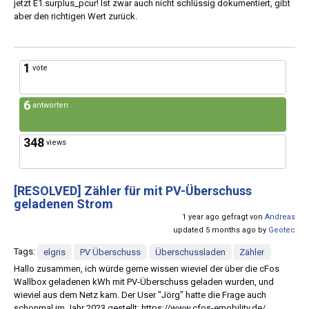
jetzt E1.surplus_pcur! Ist zwar auch nicht schlüssig dokumentiert, gibt
aber den richtigen Wert zurück.
1
vote
6
antworten
348
views
[RESOLVED]
Zähler für mit PV-Überschuss
geladenen Strom
1 year ago gefragt von
Andreas
updated 5 months ago by
Geotec
Tags:
elgris
PV Überschuss
Überschussladen
Zähler
Hallo zusammen, ich würde gerne wissen wieviel der über die cFos
Wallbox geladenen kWh mit PV-Überschuss geladen wurden, und
wieviel aus dem Netz kam. Der User "Jörg" hatte die Frage auch
schonmal im Jahr 2023 gestellt: https://www.cfos-emobility.de/...