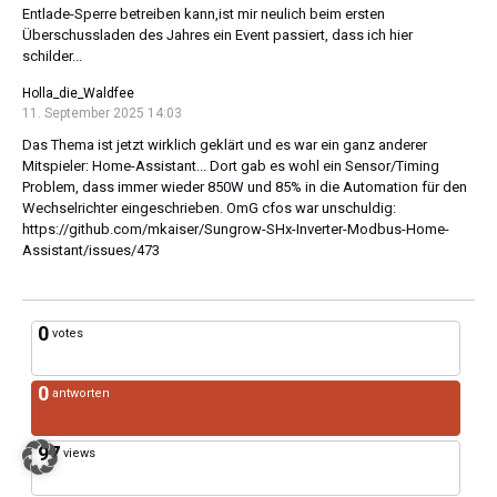
Entlade-Sperre betreiben kann,ist mir neulich beim ersten
Überschussladen des Jahres ein Event passiert, dass ich hier
schilder...
Holla_die_Waldfee
11. September 2025 14:03
Das Thema ist jetzt wirklich geklärt und es war ein ganz anderer
Mitspieler: Home-Assistant... Dort gab es wohl ein Sensor/Timing
Problem, dass immer wieder 850W und 85% in die Automation für den
Wechselrichter eingeschrieben. OmG cfos war unschuldig:
https://github.com/mkaiser/Sungrow-SHx-Inverter-Modbus-Home-
Assistant/issues/473
0
votes
0
antworten
97
views