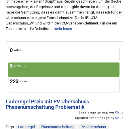
Ich habe einen kleinen “Script” aus Regeln geschrieben, um der Sache
nachzugehen, der Regelsatz und der Logfile davon im Anhang. Ich
habe die Vermutung, dass es damit zusammen hängt, dass ich für den
Überschuss eine eigene Formel einsetze. Die heißt „CM.
Ueberschuss_W“ und wird in den CM-Variablen definiert. Für diesen
Test habe ich die Definition
...mehr lesen
0
votes
5
antworten
223
views
Laderegel Preis mit PV Überschuss
Phasenumschaltung Problematik
2 years ago gefragt von
Klaus
updated 9 months ago by
Klaus
Tags:
Laderegel
Phasenumschaltung
PV Überschuss