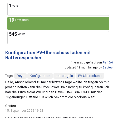
1
vote
19
antworten
545
views
Konfiguration PV-Überschuss laden mit
Batteriespeicher
1 year ago gefragt von
Pat12-6
updated 11 months ago by
Geotec
Tags:
Deye
Konfiguration
Laderegeln
PV Überschuss
Hallo, Anschließend zu meiner letzten Frage wollte ich fragen ob mir
jemand helfen kann die Cfos Power Brain richtig zu konfigurieren. Ich
hab die 11KW Solar WB und den Deye SUN-SG04LP3-EU mit der
Zugehöriigen Batterie 10KW ich bekomm die Modbus Wert...
Geotec
15. September 2025 19:52