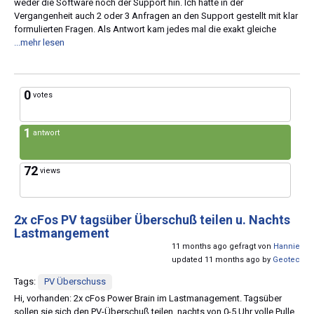
weder die Software noch der Support hin. Ich hatte in der
Vergangenheit auch 2 oder 3 Anfragen an den Support gestellt mit klar
formulierten Fragen. Als Antwort kam jedes mal die exakt gleiche
...mehr lesen
0
votes
1
antwort
72
views
2x cFos PV tagsüber Überschuß teilen u. Nachts
Lastmangement
11 months ago gefragt von
Hannie
updated 11 months ago by
Geotec
Tags:
PV Überschuss
Hi, vorhanden: 2x cFos Power Brain im Lastmanagement. Tagsüber
sollen sie sich den PV-Überschuß teilen, nachts von 0-5 Uhr volle Pulle