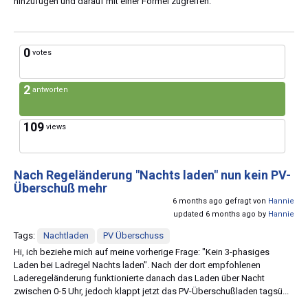
hinzufügen und darauf mit einer Formel zugreifen.
0
votes
2
antworten
109
views
Nach Regeländerung "Nachts laden" nun kein PV-
Überschuß mehr
6 months ago gefragt von
Hannie
updated 6 months ago by
Hannie
Tags:
Nachtladen
PV Überschuss
Hi, ich beziehe mich auf meine vorherige Frage: "Kein 3-phasiges
Laden bei Ladregel Nachts laden". Nach der dort empfohlenen
Laderegeländerung funktionierte danach das Laden über Nacht
zwischen 0-5 Uhr, jedoch klappt jetzt das PV-Überschußladen tagsü...