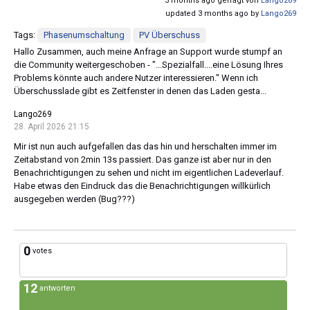
3 months ago gefragt von
Lango269
updated 3 months ago by
Lango269
Tags:
Phasenumschaltung
PV Überschuss
Hallo Zusammen, auch meine Anfrage an Support wurde stumpf an
die Community weitergeschoben - "...Spezialfall....eine Lösung Ihres
Problems könnte auch andere Nutzer interessieren." Wenn ich
Überschusslade gibt es Zeitfenster in denen das Laden gesta...
Lango269
28. April 2026 21:15
Mir ist nun auch aufgefallen das das hin und herschalten immer im
Zeitabstand von 2min 13s passiert. Das ganze ist aber nur in den
Benachrichtigungen zu sehen und nicht im eigentlichen Ladeverlauf.
Habe etwas den Eindruck das die Benachrichtigungen willkürlich
ausgegeben werden (Bug???)
0
votes
12
antworten