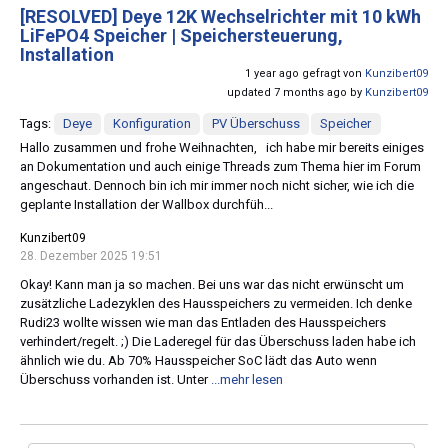
[RESOLVED]
Deye 12K Wechselrichter mit 10 kWh
LiFePO4 Speicher | Speichersteuerung,
Installation
1 year ago gefragt von
Kunzibert09
updated 7 months ago by
Kunzibert09
Tags:
Deye
Konfiguration
PV Überschuss
Speicher
Hallo zusammen und frohe Weihnachten, ich habe mir bereits einiges
an Dokumentation und auch einige Threads zum Thema hier im Forum
angeschaut. Dennoch bin ich mir immer noch nicht sicher, wie ich die
geplante Installation der Wallbox durchfüh...
Kunzibert09
28. Dezember 2025 19:51
Okay! Kann man ja so machen. Bei uns war das nicht erwünscht um
zusätzliche Ladezyklen des Hausspeichers zu vermeiden. Ich denke
Rudi23 wollte wissen wie man das Entladen des Hausspeichers
verhindert/regelt. ;) Die Laderegel für das Überschuss laden habe ich
ähnlich wie du. Ab 70% Hausspeicher SoC lädt das Auto wenn
Überschuss vorhanden ist. Unter
...mehr lesen