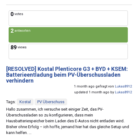
0
votes
2
antworten
89
views
[RESOLVED]
Kostal Plenticore G3 + BYD + KSEM:
Batterieentladung beim PV-Überschussladen
verhindern
1 month ago gefragt von
Lukas8912
updated 1 month ago by
Lukas8912
Tags:
Kostal
PV Überschuss
Hallo zusammen, ich versuche seit einiger Zeit, das PV-
Überschussladen so zu konfigurieren, dass mein
Hausbatteriespeicher beim Laden des E-Autos nicht entladen wird.
Bisher ohne Erfolg – ich hoffe, jemand hier hat das gleiche Setup und
kann helfen. ...