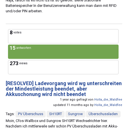
Naja, falsch ist es nicht! Es ist so gewollt: siehe Stationäre
Batteriespeicher In der Benutzerverwaltung kann man dann mit RFID
und/oder PIN arbeiten.
8
votes
15
antworten
273
views
[RESOLVED]
Ladevorgang wird wg unterschreiten
der Mindestleistung beendet, aber
Akkuschonung wird nicht beendet
1 year ago gefragt von
Holla_die_Waldfee
updated 11 months ago by
Holla_die_Waldfee
Tags:
PV Überschuss
SH10RT
Sungrow
Überschussladen
Moin, Cfos-Wallbox und Sungrow SH10RT Wechselrichter hier.
Nachdem ich mittlerweile sehr schön PV Überschussladen mit Akku-