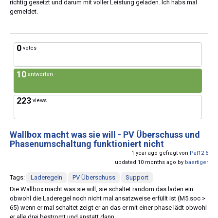
richtig gesetzt und darum mit voller Leistung geladen. Ich habs mal
gemeldet.
0
votes
10
antworten
223
views
Wallbox macht was sie will - PV Überschuss und
Phasenumschaltung funktioniert nicht
1 year ago gefragt von
Pat12-6
updated 10 months ago by
baertiger
Tags:
Laderegeln
PV Überschuss
Support
Die Wallbox macht was sie will, sie schaltet random das laden ein
obwohl die Laderegel noch nicht mal ansatzweise erfüllt ist (M5.soc >
65) wenn er mal schaltet zeigt er an das er mit einer phase lädt obwohl
er alle drei bestromt und anstatt dann ...