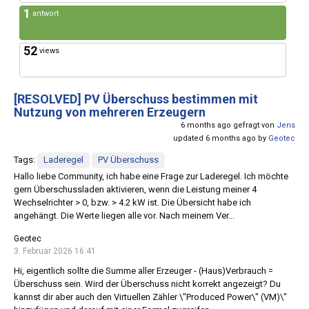
1
antwort
52
views
[RESOLVED]
PV Überschuss bestimmen mit
Nutzung von mehreren Erzeugern
6 months ago gefragt von
Jens
updated 6 months ago by
Geotec
Tags:
Laderegel
PV Überschuss
Hallo liebe Community, ich habe eine Frage zur Laderegel. Ich möchte
gern Überschussladen aktivieren, wenn die Leistung meiner 4
Wechselrichter > 0, bzw. > 4.2 kW ist. Die Übersicht habe ich
angehängt. Die Werte liegen alle vor. Nach meinem Ver...
Geotec
3. Februar 2026 16:41
Hi, eigentlich sollte die Summe aller Erzeuger - (Haus)Verbrauch =
Überschuss sein. Wird der Überschuss nicht korrekt angezeigt? Du
kannst dir aber auch den Virtuellen Zähler \"Produced Power\" (VM)\"