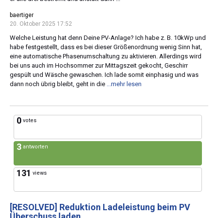
baertiger
20. Oktober 2025 17:52
Welche Leistung hat denn Deine PV-Anlage? Ich habe z. B. 10kWp und
habe festgestellt, dass es bei dieser Größenordnung wenig Sinn hat,
eine automatische Phasenumschaltung zu aktivieren. Allerdings wird
bei uns auch im Hochsommer zur Mittagszeit gekocht, Geschirr
gespült und Wäsche gewaschen. Ich lade somit einphasig und was
dann noch übrig bleibt, geht in die
...mehr lesen
0
votes
3
antworten
131
views
[RESOLVED]
Reduktion Ladeleistung beim PV
Überschuss laden