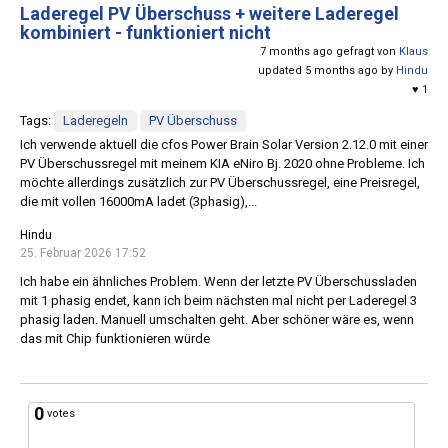
Laderegel PV Überschuss + weitere Laderegel
kombiniert - funktioniert nicht
7 months ago gefragt von
Klaus
updated 5 months ago by
Hindu
♥ 1
Tags:
Laderegeln
PV Überschuss
Ich verwende aktuell die cfos Power Brain Solar Version 2.12.0 mit einer
PV Überschussregel mit meinem KIA eNiro Bj. 2020 ohne Probleme. Ich
möchte allerdings zusätzlich zur PV Überschussregel, eine Preisregel,
die mit vollen 16000mA ladet (3phasig),...
Hindu
25. Februar 2026 17:52
Ich habe ein ähnliches Problem. Wenn der letzte PV Überschussladen
mit 1 phasig endet, kann ich beim nächsten mal nicht per Laderegel 3
phasig laden. Manuell umschalten geht. Aber schöner wäre es, wenn
das mit Chip funktionieren würde
0
votes