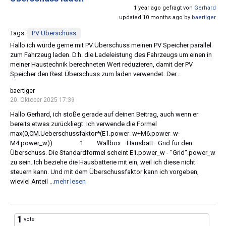
1 year ago gefragt von
Gerhard
updated 10 months ago by
baertiger
Tags:
PV Überschuss
Hallo ich würde gerne mit PV Überschuss meinen PV Speicher parallel
zum Fahrzeug laden. D.h. die Ladeleistung des Fahrzeugs um einen in
meiner Haustechnik berechneten Wert reduzieren, damit der PV
Speicher den Rest Überschuss zum laden verwendet. Der...
baertiger
20. Oktober 2025 17:39
Hallo Gerhard, ich stoße gerade auf deinen Beitrag, auch wenn er
bereits etwas zurückliegt. Ich verwende die Formel
max(0,CM.Ueberschussfaktor*(E1.power_w+M6.power_w-
M4.power_w)) 1 Wallbox Hausbatt. Grid für den
Überschuss. Die Standardformel scheint E1.power_w - "Grid".power_w
zu sein. Ich beziehe die Hausbatterie mit ein, weil ich diese nicht
steuern kann. Und mit dem Überschussfaktor kann ich vorgeben,
wieviel Anteil
...mehr lesen
1
vote