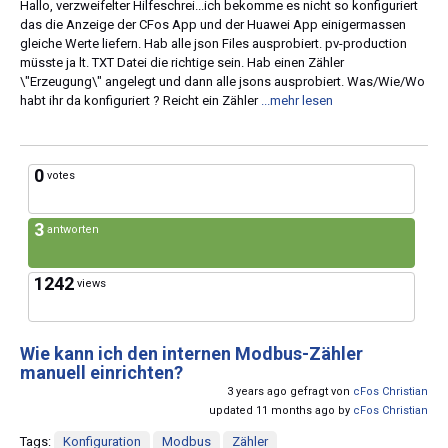
Hallo, verzweifelter Hilfeschrei...ich bekomme es nicht so konfiguriert
das die Anzeige der CFos App und der Huawei App einigermassen
gleiche Werte liefern. Hab alle json Files ausprobiert. pv-production
müsste ja lt. TXT Datei die richtige sein. Hab einen Zähler
\"Erzeugung\" angelegt und dann alle jsons ausprobiert. Was/Wie/Wo
habt ihr da konfiguriert ? Reicht ein Zähler
...mehr lesen
0
votes
3
antworten
1242
views
Wie kann ich den internen Modbus-Zähler
manuell einrichten?
3 years ago gefragt von
cFos Christian
updated 11 months ago by
cFos Christian
Tags:
Konfiguration
Modbus
Zähler