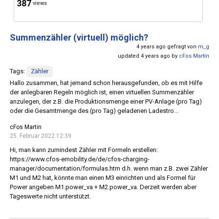
387
views
Summenzähler (virtuell) möglich?
4 years ago gefragt von
m_g
updated 4 years ago by
cFos Martin
Tags:
Zähler
Hallo zusammen, hat jemand schon herausgefunden, ob es mit Hilfe
der anlegbaren Regeln möglich ist, einen virtuellen Summenzähler
anzulegen, der z.B. die Produktionsmenge einer PV-Anlage (pro Tag)
oder die Gesamtmenge des (pro Tag) geladenen Ladestro...
cFos Martin
25. Februar 2022 12:39
Hi, man kann zumindest Zähler mit Formeln erstellen:
https://www.cfos-emobility.de/de/cfos-charging-
manager/documentation/formulas.htm d.h. wenn man z.B. zwei Zähler
M1 und M2 hat, könnte man einen M3 einrichten und als Formel für
Power angeben M1.power_va + M2.power_va. Derzeit werden aber
Tageswerte nicht unterstützt.