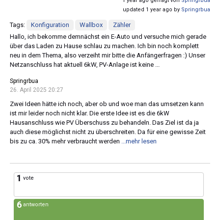
1 year ago gefragt von
Springrbua
updated 1 year ago by
Springrbua
Tags:
Konfiguration
Wallbox
Zähler
Hallo, ich bekomme demnächst ein E-Auto und versuche mich gerade
über das Laden zu Hause schlau zu machen. Ich bin noch komplett
neu in dem Thema, also verzeiht mir bitte die Anfängerfragen :) Unser
Netzanschluss hat aktuell 6kW, PV-Anlage ist keine ...
Springrbua
26. April 2025 20:27
Zwei Ideen hätte ich noch, aber ob und woe man das umsetzen kann
ist mir leider noch nicht klar. Die erste Idee ist es die 6kW
Hausanschluss wie PV Überschuss zu behandeln. Das Ziel ist da ja
auch diese möglichst nicht zu überschreiten. Da für eine gewisse Zeit
bis zu ca. 30% mehr verbraucht werden
...mehr lesen
1
vote
6
antworten