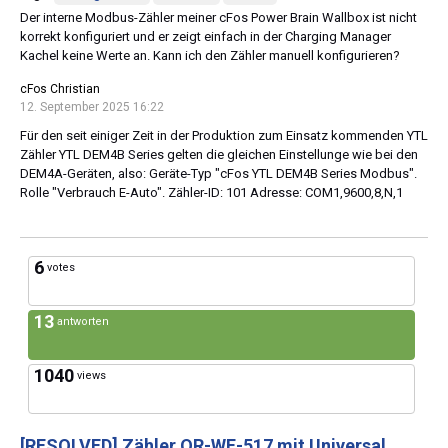
Der interne Modbus-Zähler meiner cFos Power Brain Wallbox ist nicht
korrekt konfiguriert und er zeigt einfach in der Charging Manager
Kachel keine Werte an. Kann ich den Zähler manuell konfigurieren?
cFos Christian
12. September 2025 16:22
Für den seit einiger Zeit in der Produktion zum Einsatz kommenden YTL
Zähler YTL DEM4B Series gelten die gleichen Einstellunge wie bei den
DEM4A-Geräten, also: Geräte-Typ "cFos YTL DEM4B Series Modbus".
Rolle "Verbrauch E-Auto". Zähler-ID: 101 Adresse: COM1,9600,8,N,1
6
votes
13
antworten
1040
views
[RESOLVED]
Zähler OR-WE-517 mit Universal