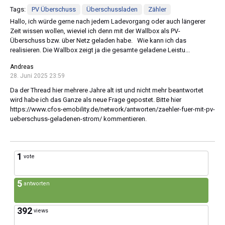
Tags:
PV Überschuss
Überschussladen
Zähler
Hallo, ich würde gerne nach jedem Ladevorgang oder auch längerer
Zeit wissen wollen, wieviel ich denn mit der Wallbox als PV-
Überschuss bzw. über Netz geladen habe. Wie kann ich das
realisieren. Die Wallbox zeigt ja die gesamte geladene Leistu...
Andreas
28. Juni 2025 23:59
Da der Thread hier mehrere Jahre alt ist und nicht mehr beantwortet
wird habe ich das Ganze als neue Frage gepostet. Bitte hier
https://www.cfos-emobility.de/network/antworten/zaehler-fuer-mit-pv-
ueberschuss-geladenen-strom/ kommentieren.
1
vote
5
antworten
392
views