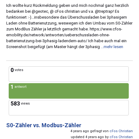
Ich wollte kurz Rückmeldung geben und mich nochmal ganz herzlich
bedanken bei @geotec, @ cFos christian und v.a. @treptrap! Es
funktioniert :-)...insbesondere das Überschussladen bei 3phasigem
Laden ohne Batterienutzung, weswegen ich den Umbau vom S0-Zähler
zum ModBus Zähler ja letztlich gemacht habe. https://www.cfos-
emobility.de/network/antworten/ueberschussladen-ohne-
batterienutzung-bei-3phasig-ladendem-auto/ Ich habe auch mal ein
Screenshot beigefügt (am Master hängt der 3phasig
...mehr lesen
0
votes
1
antwort
583
views
S0-Zähler vs. Modbus-Zähler
4 years ago gefragt von
cFos Christian
updated 4 years ago by
cFos Christian