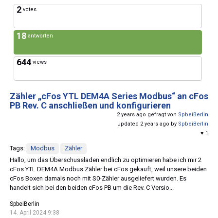
2
votes
18
antworten
644
views
Zähler „cFos YTL DEM4A Series Modbus“ an cFos
PB Rev. C anschließen und konfigurieren
2 years ago gefragt von
SpbeiBerlin
updated 2 years ago by
SpbeiBerlin
♥ 1
Tags:
Modbus
Zähler
Hallo, um das Überschussladen endlich zu optimieren habe ich mir 2
cFos YTL DEM4A Modbus Zähler bei cFos gekauft, weil unsere beiden
cFos Boxen damals noch mit S0-Zähler ausgeliefert wurden. Es
handelt sich bei den beiden cFos PB um die Rev. C Versio...
SpbeiBerlin
14. April 2024 9:38