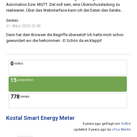
Automation bzw. MQTT. Ziel soll sein, eine Überschussladung zu
realisieren. Über das Webinterface kann ich die Daten des Geräte...
Geotec
31. März 2025 20:40
Dann hat dein Browser die Begriffe übersetzt! Ich hatte mich schon
gewundert wo die herkommen :-D Schön da es klappt!
0
votes
15
antworten
778
views
Kostal Smart Energy Meter
4 years ago gefragt von
VoBre
updated 3 years ago by
cFos Martin