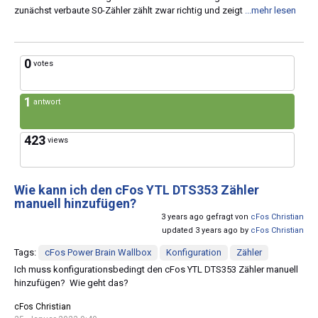
zunächst verbaute S0-Zähler zählt zwar richtig und zeigt
...mehr lesen
0
votes
1
antwort
423
views
Wie kann ich den cFos YTL DTS353 Zähler
manuell hinzufügen?
3 years ago gefragt von
cFos Christian
updated 3 years ago by
cFos Christian
Tags:
cFos Power Brain Wallbox
Konfiguration
Zähler
Ich muss konfigurationsbedingt den cFos YTL DTS353 Zähler manuell
hinzufügen? Wie geht das?
cFos Christian