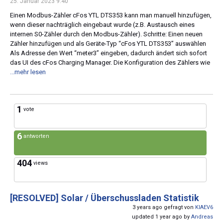
25. Januar 2023 9:40
Einen Modbus-Zähler cFos YTL DTS353 kann man manuell hinzufügen,
wenn dieser nachträglich eingebaut wurde (z.B. Austausch eines
internen S0-Zähler durch den Modbus-Zähler). Schritte: Einen neuen
Zähler hinzufügen und als Geräte-Typ “cFos YTL DTS353” auswählen
Als Adresse den Wert “meter3” eingeben, dadurch ändert sich sofort
das UI des cFos Charging Manager. Die Konfiguration des Zählers wie
...mehr lesen
1
vote
6
antworten
404
views
[RESOLVED]
Solar / Überschussladen Statistik
3 years ago gefragt von
KIAEV6
updated 1 year ago by
Andreas