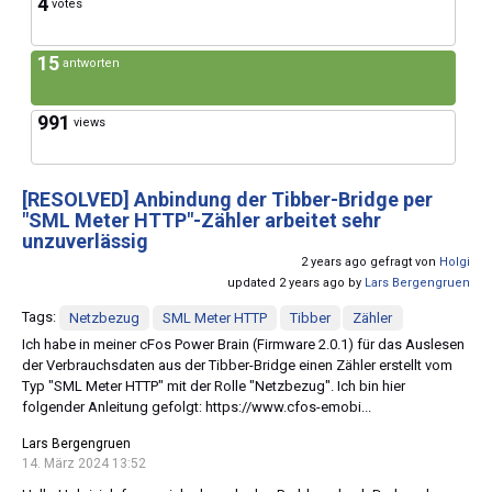
4
votes
15
antworten
991
views
[RESOLVED]
Anbindung der Tibber-Bridge per
"SML Meter HTTP"-Zähler arbeitet sehr
unzuverlässig
2 years ago gefragt von
Holgi
updated 2 years ago by
Lars Bergengruen
Tags:
Netzbezug
SML Meter HTTP
Tibber
Zähler
Ich habe in meiner cFos Power Brain (Firmware 2.0.1) für das Auslesen
der Verbrauchsdaten aus der Tibber-Bridge einen Zähler erstellt vom
Typ "SML Meter HTTP" mit der Rolle "Netzbezug". Ich bin hier
folgender Anleitung gefolgt: https://www.cfos-emobi...
Lars Bergengruen
14. März 2024 13:52