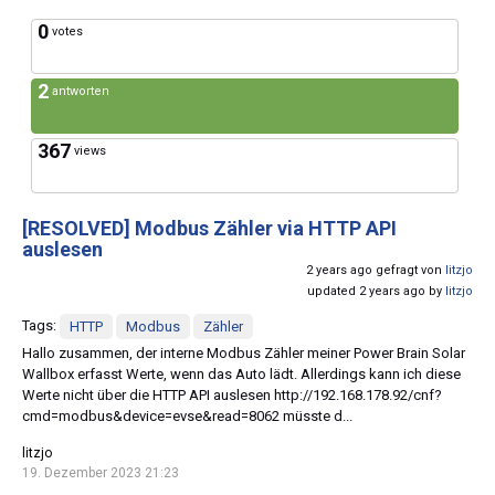
0
votes
2
antworten
367
views
[RESOLVED]
Modbus Zähler via HTTP API
auslesen
2 years ago gefragt von
litzjo
updated 2 years ago by
litzjo
Tags:
HTTP
Modbus
Zähler
Hallo zusammen, der interne Modbus Zähler meiner Power Brain Solar
Wallbox erfasst Werte, wenn das Auto lädt. Allerdings kann ich diese
Werte nicht über die HTTP API auslesen http://192.168.178.92/cnf?
cmd=modbus&device=evse&read=8062 müsste d...
litzjo
19. Dezember 2023 21:23