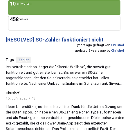
10
antworten
458
views
[RESOLVED]
SO-Zähler funktioniert nicht
3 years ago gefragt von
Chrishof
updated 3 years ago by
Chrishof
Tags:
Zähler
ich betreibe schon länger die "Klassik-Wallbox", die soweit gut
funktioniert und gut einstellbar ist. Bisher war ein S0-Zähler
angeschlossen, der den Solarüberschuss gemeldet hat - alles
funktionierte. Nach einer Umbaumaßnahme im Schaltschrank (Erwei...
Chrishof
15. Juni 2023 7:48
Liebe Unterstützer, nochmal herzlichen Dank für die Unterstützung und
die guten Tipps. Ich habe einen S0-Zähler gleichen Typs aufgetrieben
und als Ersatz genauso verdrahtet angeschlossen. Die Impulse werden
exakt gezählt, die cFos Power Brain-App zeigt den erzeugten
Solarüberschuss richtig an. Das Problem ist also gelöst! Fazit: Der