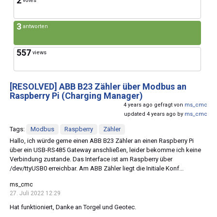
2
votes
3
antworten
557
views
[RESOLVED]
ABB B23 Zähler über Modbus an
Raspberry Pi (Charging Manager)
4 years ago gefragt von
ms_cmc
updated 4 years ago by
ms_cmc
Tags:
Modbus
Raspberry
Zähler
Hallo, ich würde gerne einen ABB B23 Zähler an einen Raspberry Pi
über ein USB-RS485 Gateway anschließen, leider bekomme ich keine
Verbindung zustande. Das Interface ist am Raspberry über
/dev/ttyUSB0 erreichbar. Am ABB Zähler liegt die Initiale Konf...
ms_cmc
27. Juli 2022 12:29
Hat funktioniert, Danke an Torgel und Geotec.