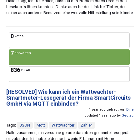
Hallo Holgi, ich freue mich, dass du das Problem durch Drehen des
Lesekopfs lösen konntest. Danke auch für den Link bei Tibber, der
sicher auch anderen Benutzern eine wertvolle Hilfestellung sein könnte.
0
votes
7
antworten
836
views
[RESOLVED]
Wie kann ich ein Wattwächter-
Smartmeter-Lesegerät der Firma SmartCircuits
GmbH via MQTT einbinden?
1 year ago gefragt von
Dille
updated 1 year ago by
Geotec
Tags:
JSON
Mqtt
Wattwächter
Zähler
Hallo zusammen, ich versuche gerade das oben genannte Lesegerät
einzubinden. Ich habe leider noch wenig Erfahrung mit Home