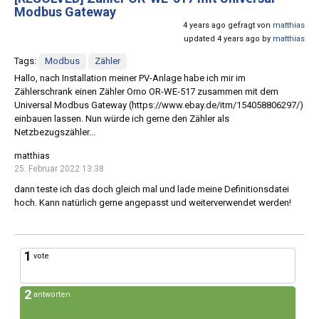
Modbus Gateway
4 years ago gefragt von
matthias
updated 4 years ago by
matthias
Tags:
Modbus
Zähler
Hallo, nach Installation meiner PV-Anlage habe ich mir im
Zählerschrank einen Zähler Orno OR-WE-517 zusammen mit dem
Universal Modbus Gateway (https://www.ebay.de/itm/154058806297/)
einbauen lassen. Nun würde ich gerne den Zähler als
Netzbezugszähler...
matthias
25. Februar 2022 13:38
dann teste ich das doch gleich mal und lade meine Definitionsdatei
hoch. Kann natürlich gerne angepasst und weiterverwendet werden!
1
vote
2
antworten