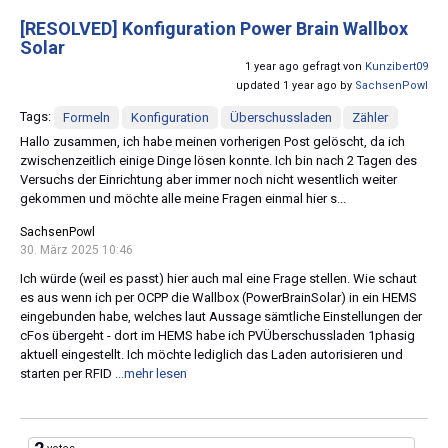
[RESOLVED]
Konfiguration Power Brain Wallbox
Solar
1 year ago gefragt von
Kunzibert09
updated 1 year ago by
SachsenPowl
Tags:
Formeln
Konfiguration
Überschussladen
Zähler
Hallo zusammen, ich habe meinen vorherigen Post gelöscht, da ich
zwischenzeitlich einige Dinge lösen konnte. Ich bin nach 2 Tagen des
Versuchs der Einrichtung aber immer noch nicht wesentlich weiter
gekommen und möchte alle meine Fragen einmal hier s...
SachsenPowl
30. März 2025 10:46
Ich würde (weil es passt) hier auch mal eine Frage stellen. Wie schaut
es aus wenn ich per OCPP die Wallbox (PowerBrainSolar) in ein HEMS
eingebunden habe, welches laut Aussage sämtliche Einstellungen der
cFos übergeht - dort im HEMS habe ich PVÜberschussladen 1phasig
aktuell eingestellt. Ich möchte lediglich das Laden autorisieren und
starten per RFID
...mehr lesen