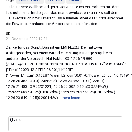
Tags:
Konfiguration
Tasmota
Zähler
Hallo, unsere Wallbox lädt jetzt. Jetzt hätte ich ein Problem mit dem
Tasmota_smartmeter.json das man downloaden kann. Es soll den
Hausverbrauch bzw. Überschuss auslesen. Aber das Script errechnet
die Power_curr anhand der Ampere und liest nicht den ...
SK
21. Dezember 2023 12:31
Danke für das Script. Das ist ein EMH-LZQJ. Der hat zwei
Abfragecodes, bei enem wird die Leistung mit angezeigt beim
anderen der Verbrauch. Hat Faktor 30. 12:26:19.883 :
(/EMH5\@01LZQJL0013E 12:26:20.160 RSL: STATUS10 = {"StatusSNS":
{"Time":"2023-12-21T12:26:20","LK13BE":
{"Power_L1_curr":0.1328,"Power_L2_curr":0.0170,"Power_L3_curr":0.1319,
12:26:20.482 : 0.0.0(12458298) 12:26:20.982 : 0.9.1(122617)
12:26:21.483 : 0.9.2(231221) 12:26:22.082 : 21.25(0.0774*kW)
12:26:22.683 : 41.25(0.0167*kW) 12:26:23.282 : 61.25(0.1059*kW)
12:26:23.849 : 1.25(0.2001*kW)
...mehr lesen
0
votes