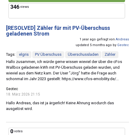
346
views
[RESOLVED]
Zähler für mit PV-Überschuss
geladenen Strom
1 year ago gefragt von
Andreas
updated 5 months ago by
Geotec
Tags:
elgris
PV Überschuss
Überschussladen
Zähler
Hallo zusammen, ich würde gerne wissen wieviel der über die cFos
Wallbox geladenen kWh mit PV-Überschuss geladen wurden, und
wieviel aus dem Netz kam. Der User "Jörg" hatte die Frage auch
schonmal im Jahr 2023 gestellt: https://www.cfos-emobility.de/...
Geotec
18. März 2026 21:15
Hallo Andreas, das ist ja ärgerlich! Keine Ahnung wodurch das
ausgelöst wird.
0
votes