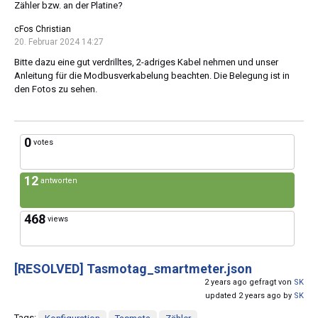
Zähler bzw. an der Platine?
cFos Christian
20. Februar 2024 14:27
Bitte dazu eine gut verdrilltes, 2-adriges Kabel nehmen und unser
Anleitung für die Modbusverkabelung beachten. Die Belegung ist in
den Fotos zu sehen.
0
votes
12
antworten
468
views
[RESOLVED]
Tasmotag_smartmeter.json
2 years ago gefragt von
SK
updated 2 years ago by
SK