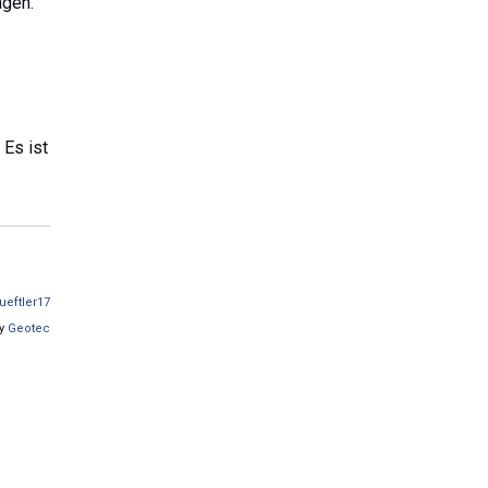
agen.
 Es ist
tueftler17
by
Geotec