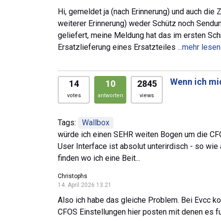
Hi, gemeldet ja (nach Erinnerung) und auch di
weiterer Erinnerung) weder Schütz noch Sendung
geliefert, meine Meldung hat das im ersten Sc
Ersatzlieferung eines Ersatzteiles
...mehr lesen
Wenn ich mi
14
10
2845
votes
antworten
views
Tags:
Wallbox
würde ich einen SEHR weiten Bogen um die CFO
User Interface ist absolut unterirdisch - so wi
finden wo ich eine Beit...
Christophs
14. April 2026 13:21
Also ich habe das gleiche Problem. Bei Evcc k
CFOS Einstellungen hier posten mit denen es fu