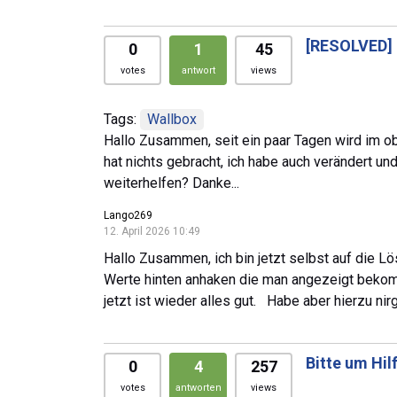
[RESOLVED]
0
1
45
votes
antwort
views
Tags:
Wallbox
Hallo Zusammen, seit ein paar Tagen wird im o
hat nichts gebracht, ich habe auch verändert und
weiterhelfen? Danke...
Lango269
12. April 2026 10:49
Hallo Zusammen, ich bin jetzt selbst auf die 
Werte hinten anhaken die man angezeigt bekomm
jetzt ist wieder alles gut. Habe aber hierzu n
Bitte um Hil
0
4
257
votes
antworten
views