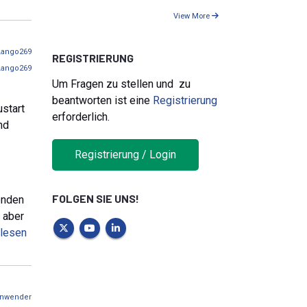
View More
m
Lango269
REGISTRIERUNG
Lango269
Um Fragen zu stellen und zu
beantworten ist eine
Registrierung
start
erforderlich.
nd
Registrierung / Login
FOLGEN SIE UNS!
enden
 aber
 lesen
nwender