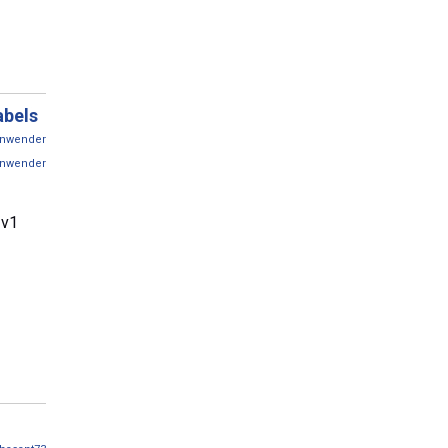
abels
nwender
nwender
 v1