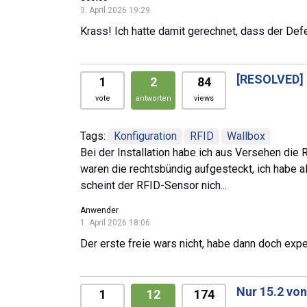
3. April 2026 19:29
Krass! Ich hatte damit gerechnet, dass der Defek
[RESOLVED]
1
2
84
vote
antworten
views
Tags:
Konfiguration
RFID
Wallbox
Bei der Installation habe ich aus Versehen die
waren die rechtsbündig aufgesteckt, ich habe a
scheint der RFID-Sensor nich...
Anwender
1. April 2026 18:06
Der erste freie wars nicht, habe dann doch exper
Nur 15.2 vo
1
12
174