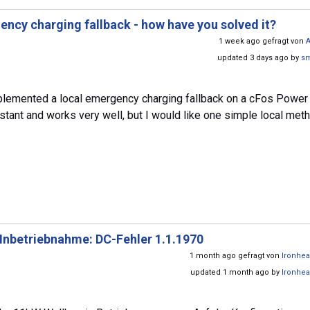
ncy charging fallback - how have you solved it?
1 week ago gefragt von
updated 3 days ago by
s
mplemented a local emergency charging fallback on a cFos Power 
tant and works very well, but I would like one simple local met
Inbetriebnahme: DC-Fehler 1.1.1970
1 month ago gefragt von
Ironhe
updated 1 month ago by
Ironhe