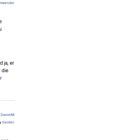
nwender
e
u
 ja, er
 die
r
n
DanielM
by
Geotec