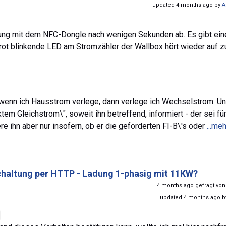
updated 4 months ago by
A
erung mit dem NFC-Dongle nach wenigen Sekunden ab. Es gibt ein
rot blinkende LED am Stromzähler der Wallbox hört wieder auf z
gt, wenn ich Hausstrom verlege, dann verlege ich Wechselstrom. Und
em Gleichstrom\", soweit ihn betreffend, informiert - der sei für
re ihn aber nur insofern, ob er die geforderten FI-B\'s oder
...meh
altung per HTTP - Ladung 1-phasig mit 11KW?
4 months ago gefragt vo
updated 4 months ago 