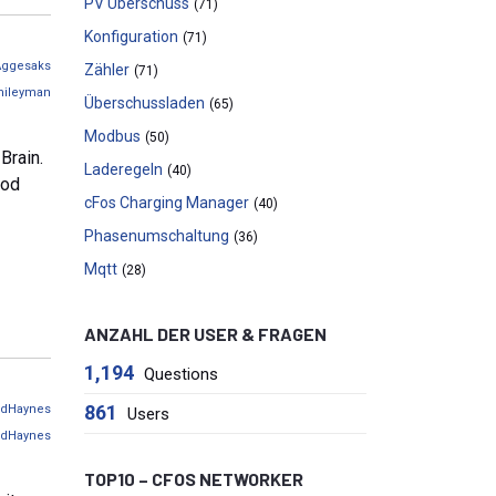
PV Überschuss
(71)
Konfiguration
(71)
Aggesaks
Zähler
(71)
mileyman
Überschussladen
(65)
Modbus
(50)
Brain.
Laderegeln
(40)
hod
cFos Charging Manager
(40)
Phasenumschaltung
(36)
Mqtt
(28)
ANZAHL DER USER & FRAGEN
1,194
Questions
861
adHaynes
Users
adHaynes
TOP10 – CFOS NETWORKER