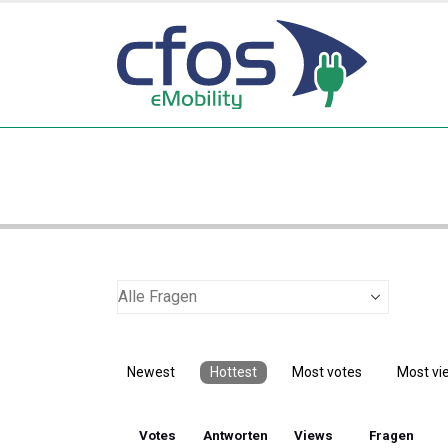
Newest
Hottest
Most votes
Most vi
Votes
Antworten
Views
Fragen