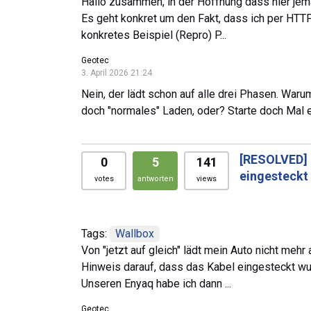
Hallo zusammen, in der Hoffnung dass hier jema
Es geht konkret um den Fakt, dass ich per HTTP
konkretes Beispiel (Repro) P...
Geotec
3. April 2026 21:24
Nein, der lädt schon auf alle drei Phasen. Waru
doch "normales" Laden, oder? Starte doch Mal
[RESOLVED]
0
5
141
eingesteckt
votes
antworten
views
Tags:
Wallbox
Von "jetzt auf gleich" lädt mein Auto nicht meh
Hinweis darauf, dass das Kabel eingesteckt wur
Unseren Enyaq habe ich dann ...
Geotec