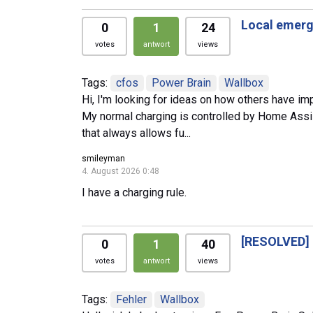
Local emerge
0
1
24
votes
antwort
views
Tags:
cfos
Power Brain
Wallbox
Hi, I'm looking for ideas on how others have i
My normal charging is controlled by Home Assis
that always allows fu...
smileyman
4. August 2026 0:48
I have a charging rule.
[RESOLVED]
0
1
40
votes
antwort
views
Tags:
Fehler
Wallbox