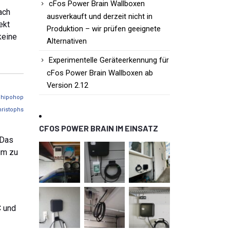
cFos Power Brain Wallboxen
ach
ausverkauft und derzeit nicht in
ekt
Produktion – wir prüfen geeignete
keine
Alternativen
Experimentelle Geräteerkennung für
cFos Power Brain Wallboxen ab
Version 2.12
n
hipohop
hristophs
CFOS POWER BRAIN IM EINSATZ
 Das
um zu
C und