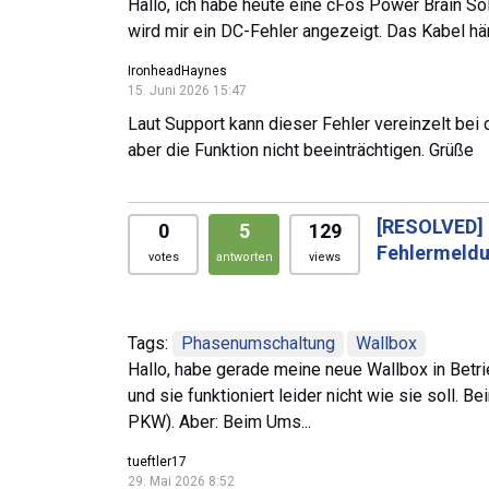
Hallo, ich habe heute eine cFos Power Brain S
wird mir ein DC-Fehler angezeigt. Das Kabel h
IronheadHaynes
15. Juni 2026 15:47
Laut Support kann dieser Fehler vereinzelt bei 
aber die Funktion nicht beeinträchtigen. Grüße
[RESOLVED]
0
5
129
Fehlermeldun
votes
antworten
views
Tags:
Phasenumschaltung
Wallbox
Hallo, habe gerade meine neue Wallbox in Bet
und sie funktioniert leider nicht wie sie soll.
PKW). Aber: Beim Ums...
tueftler17
29. Mai 2026 8:52