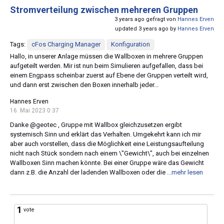
Stromverteilung zwischen mehreren Gruppen
3 years ago gefragt von
Hannes Erven
updated 3 years ago by
Hannes Erven
Tags:
cFos Charging Manager
Konfiguration
Hallo, in unserer Anlage müssen die Wallboxen in mehrere Gruppen
aufgeteilt werden. Mir ist nun beim Simulieren aufgefallen, dass bei
einem Engpass scheinbar zuerst auf Ebene der Gruppen verteilt wird,
und dann erst zwischen den Boxen innerhalb jeder...
Hannes Erven
16. Mai 2023 0:37
Danke @geotec , Gruppe mit Wallbox gleichzusetzen ergibt
systemisch Sinn und erklärt das Verhalten. Umgekehrt kann ich mir
aber auch vorstellen, dass die Möglichkeit eine Leistungsaufteilung
nicht nach Stück sondern nach einem \"Gewicht\", auch bei einzelnen
Wallboxen Sinn machen könnte. Bei einer Gruppe wäre das Gewicht
dann z.B. die Anzahl der ladenden Wallboxen oder die
...mehr lesen
1
vote