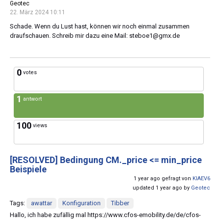
Geotec
22. März 2024 10:11
Schade. Wenn du Lust hast, können wir noch einmal zusammen
draufschauen. Schreib mir dazu eine Mail:
steboe1@gmx.de
0
votes
1
antwort
100
views
[RESOLVED]
Bedingung CM._price <= min_price
Beispiele
1 year ago gefragt von
KIAEV6
updated 1 year ago by
Geotec
Tags:
awattar
Konfiguration
Tibber
Hallo, ich habe zufällig mal https://www.cfos-emobility.de/de/cfos-