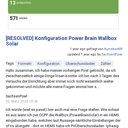
13
antworten
571
views
[RESOLVED]
Konfiguration Power Brain Wallbox
Solar
1 year ago gefragt von
Kunzibert09
updated 1 year ago by
SachsenPowl
Tags:
Formeln
Konfiguration
Überschussladen
Zähler
Hallo zusammen, ich habe meinen vorherigen Post gelöscht, da ich
zwischenzeitlich einige Dinge lösen konnte. Ich bin nach 2 Tagen des
Versuchs der Einrichtung aber immer noch nicht wesentlich weiter
gekommen und möchte alle meine Fragen einmal hier s...
SachsenPowl
30. März 2025 10:46
Ich würde (weil es passt) hier auch mal eine Frage stellen. Wie schaut
es aus wenn ich per OCPP die Wallbox (PowerBrainSolar) in ein HEMS
eingebunden habe, welches laut Aussage sämtliche Einstellungen der
cFos übergeht - dort im HEMS habe ich PVÜberschussladen 1phasig