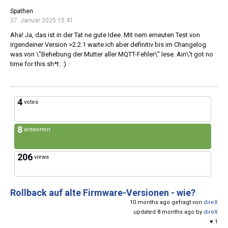
Spathen
27. Januar 2025 15:41
Aha! Ja, das ist in der Tat ne gute Idee. Mit nem erneuten Test von
irgendeiner Version >2.2.1 warte ich aber definitiv bis im Changelog
was von \"Behebung der Mutter aller MQTT-Fehler\" lese. Ain\'t got no
time for this sh*t. :)
4
votes
8
antworten
206
views
Rollback auf alte Firmware-Versionen - wie?
10 months ago gefragt von
direX
updated 8 months ago by
direX
♥ 1