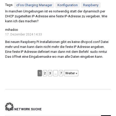
Tags:
cFos Charging Manager
Konfiguration
Raspberry
In manchen Umgebungen ist es notwendig statt der dynamisch per
DHCP zugeteilten IP-Adresse eine feste IP-Adresse zu vergeben. Wie
kann ich das machen?
mihadoo
17. Dezember 2024 14:33
Bei neuen Raspberry Pi Installationen gibt es keine dhcpcd.conf Datei
mehr und man kann darin nicht mehr die feste IP Adresse angeben.
Eine feste IP Adresse definiert man dann mit dem Befehl sudo nmtui
Das öffnet eine Eingabemaske wo man alle Daten eingeben kann.
1
2
3
…
7
Weiter »
CFOS NETWORK SUCHE