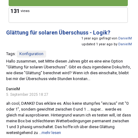
131
views
Glättung für solaren Überschuss - Logik?
1 year ago gefragt von
DanielM
updated 1 year ago by
DanielM
Tags:
Konfiguration
Hallo zusammen, seit Mitte diesen Jahres gibt es eine eine Option
"Glättung für solaren Überschuss". Gibt es dazu irgendeine Doku/Info,
wie diese "Glättung" berechnet wird? Wenn ich dies einschalte, bleibt
bei mir der Überschuss viele Stunden konstan...
DanielM
5. September 2025 18:27
ah cool, DANKE! Das erkläre es. Also keine stumpfes "ein/aus" mit "0
oder 1", sondern gewichtet zwischen 0 und 1 ... super... werde es
gleich mal ausprobieren. Hintergrund warum ich es testen will, ist dass
meine Box bei schlechteren Wetterbedingungen permanent zwischen
1 und 3 phasig umschaltet. Das hoffe ich über diese Glättung
weitestgehend zu
...mehr lesen