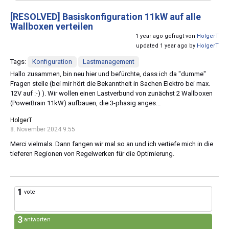
[RESOLVED]
Basiskonfiguration 11kW auf alle
Wallboxen verteilen
1 year ago gefragt von
HolgerT
updated 1 year ago by
HolgerT
Tags:
Konfiguration
Lastmanagement
Hallo zusammen, bin neu hier und befürchte, dass ich da "dumme"
Fragen stelle (bei mir hört die Bekanntheit in Sachen Elektro bei max.
12V auf :-) ). Wir wollen einen Lastverbund von zunächst 2 Wallboxen
(PowerBrain 11kW) aufbauen, die 3-phasig anges...
HolgerT
8. November 2024 9:55
Merci vielmals. Dann fangen wir mal so an und ich vertiefe mich in die
tieferen Regionen von Regelwerken für die Optimierung.
1
vote
3
antworten