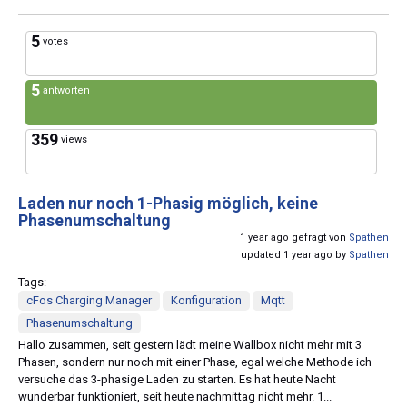
5
votes
5
antworten
359
views
Laden nur noch 1-Phasig möglich, keine
Phasenumschaltung
1 year ago gefragt von
Spathen
updated 1 year ago by
Spathen
Tags:
cFos Charging Manager
Konfiguration
Mqtt
Phasenumschaltung
Hallo zusammen, seit gestern lädt meine Wallbox nicht mehr mit 3
Phasen, sondern nur noch mit einer Phase, egal welche Methode ich
versuche das 3-phasige Laden zu starten. Es hat heute Nacht
wunderbar funktioniert, seit heute nachmittag nicht mehr. 1...