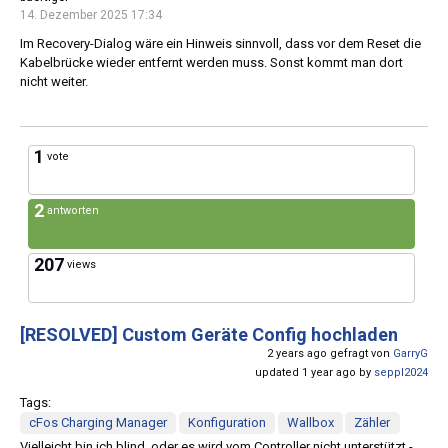
14. Dezember 2025 17:34
Im Recovery-Dialog wäre ein Hinweis sinnvoll, dass vor dem Reset die
Kabelbrücke wieder entfernt werden muss. Sonst kommt man dort
nicht weiter.
1
vote
2
antworten
207
views
[RESOLVED]
Custom Geräte Config hochladen
2 years ago gefragt von
GarryG
updated 1 year ago by
seppl2024
Tags:
cFos Charging Manager
Konfiguration
Wallbox
Zähler
Vielleicht bin ich blind, oder es wird vom Controller nicht unterstützt -