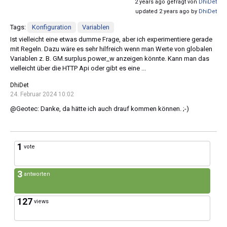
2 years ago gefragt von
DhiDet
updated 2 years ago by
DhiDet
Tags:
Konfiguration
Variablen
Ist vielleicht eine etwas dumme Frage, aber ich experimentiere gerade
mit Regeln. Dazu wäre es sehr hilfreich wenn man Werte von globalen
Variablen z. B. GM.surplus.power_w anzeigen könnte. Kann man das
vielleicht über die HTTP Api oder gibt es eine ...
DhiDet
24. Februar 2024 10:02
@Geotec: Danke, da hätte ich auch drauf kommen können. ;-)
1
vote
3
antworten
127
views