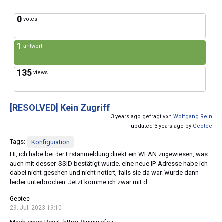
0
votes
1
antwort
135
views
[RESOLVED]
Kein Zugriff
3 years ago gefragt von
Wolfgang Rein
updated 3 years ago by
Geotec
Tags:
Konfiguration
Hi, ich habe bei der Erstanmeldung direkt ein WLAN zugewiesen, was
auch mit dessen SSID bestätigt wurde. eine neue IP-Adresse habe ich
dabei nicht gesehen und nicht notiert, falls sie da war. Wurde dann
leider unterbrochen. Jetzt komme ich zwar mit d...
Geotec
29. Juli 2023 19:10
Mach einen Reset: https://www.cfos-