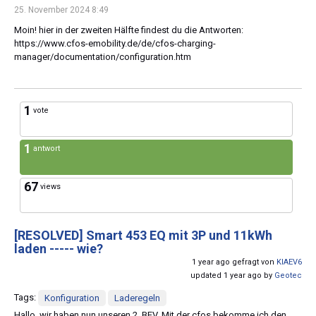
25. November 2024 8:49
Moin! hier in der zweiten Hälfte findest du die Antworten:
https://www.cfos-emobility.de/de/cfos-charging-
manager/documentation/configuration.htm
1
vote
1
antwort
67
views
[RESOLVED]
Smart 453 EQ mit 3P und 11kWh
laden ----- wie?
1 year ago gefragt von
KIAEV6
updated 1 year ago by
Geotec
Tags:
Konfiguration
Laderegeln
Hallo, wir haben nun unseren 2. BEV. Mit der cfos bekomme ich den