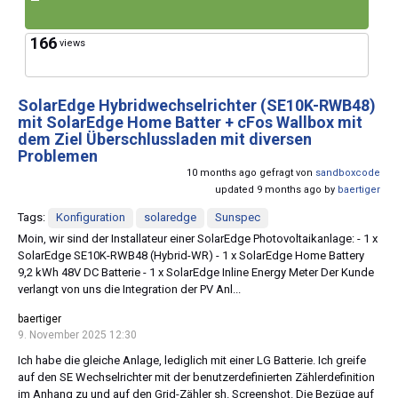
166
views
SolarEdge Hybridwechselrichter (SE10K-RWB48)
mit SolarEdge Home Batter + cFos Wallbox mit
dem Ziel Überschlussladen mit diversen
Problemen
10 months ago gefragt von
sandboxcode
updated 9 months ago by
baertiger
Tags:
Konfiguration
solaredge
Sunspec
Moin, wir sind der Installateur einer SolarEdge Photovoltaikanlage: - 1 x
SolarEdge SE10K-RWB48 (Hybrid-WR) - 1 x SolarEdge Home Battery
9,2 kWh 48V DC Batterie - 1 x SolarEdge Inline Energy Meter Der Kunde
verlangt von uns die Integration der PV Anl...
baertiger
9. November 2025 12:30
Ich habe die gleiche Anlage, lediglich mit einer LG Batterie. Ich greife
auf den SE Wechselrichter mit der benutzerdefinierten Zählerdefinition
im Anhang zu und auf den Grid-Zähler sh. Screenshot. Die Bezüge auf