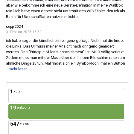
aber wie bekomme ich eine neue Geräte-Definition in meine Wallbox
rein? Ich habe einen derzeit nicht unterstützten WR/Zähler, den ich als
Basis für Überschußladen nutzen möchte...
seppl2024
3. Februar 2025 16:53
ich habe sogar die künstliche Intelligenz gefragt. Nicht mal die findet
die Links. Das UI muss meiner Ansicht nach dringend geändert
werden. Das "Principle of least astonishment" ist IMHO völlig verletzt.
Zudem muss man mit der Maus über den halben Bildschirm rasen um
ähnliche Dinge zu tun. Mal findet sich ein Symbol/Icon, mal ein Button
...mehr lesen
1
vote
19
antworten
547
views