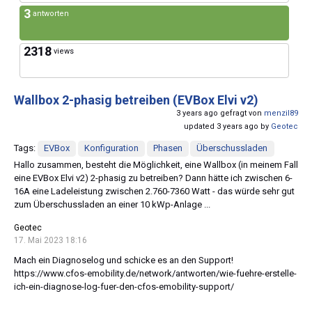
3
antworten
2318
views
Wallbox 2-phasig betreiben (EVBox Elvi v2)
3 years ago gefragt von
menzil89
updated 3 years ago by
Geotec
Tags:
EVBox
Konfiguration
Phasen
Überschussladen
Hallo zusammen, besteht die Möglichkeit, eine Wallbox (in meinem Fall
eine EVBox Elvi v2) 2-phasig zu betreiben? Dann hätte ich zwischen 6-
16A eine Ladeleistung zwischen 2.760-7360 Watt - das würde sehr gut
zum Überschussladen an einer 10 kWp-Anlage ...
Geotec
17. Mai 2023 18:16
Mach ein Diagnoselog und schicke es an den Support!
https://www.cfos-emobility.de/network/antworten/wie-fuehre-erstelle-
ich-ein-diagnose-log-fuer-den-cfos-emobility-support/