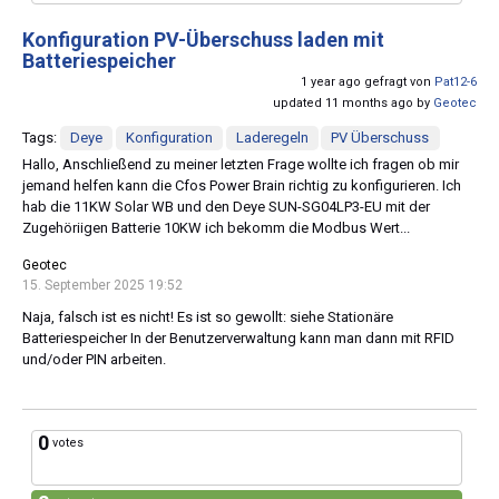
Konfiguration PV-Überschuss laden mit
Batteriespeicher
1 year ago gefragt von
Pat12-6
updated 11 months ago by
Geotec
Tags:
Deye
Konfiguration
Laderegeln
PV Überschuss
Hallo, Anschließend zu meiner letzten Frage wollte ich fragen ob mir
jemand helfen kann die Cfos Power Brain richtig zu konfigurieren. Ich
hab die 11KW Solar WB und den Deye SUN-SG04LP3-EU mit der
Zugehöriigen Batterie 10KW ich bekomm die Modbus Wert...
Geotec
15. September 2025 19:52
Naja, falsch ist es nicht! Es ist so gewollt: siehe Stationäre
Batteriespeicher In der Benutzerverwaltung kann man dann mit RFID
und/oder PIN arbeiten.
0
votes