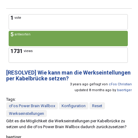
1
vote
5
antworten
1731
views
[RESOLVED]
Wie kann man die Werkseintellungen
per Kabelbrücke setzen?
3 years ago gefragt von
cFos Christian
updated 8 months ago by
baertiger
Tags:
cFos Power Brain Wallbox
Konfiguration
Reset
Werkseinstellungen
Gibt es die Möglichkeit die Werkseinstellungen per Kabelbrücke zu
setzen und die cFos Power Brain Wallbox dadurch zurückzusetzen?
baertiger