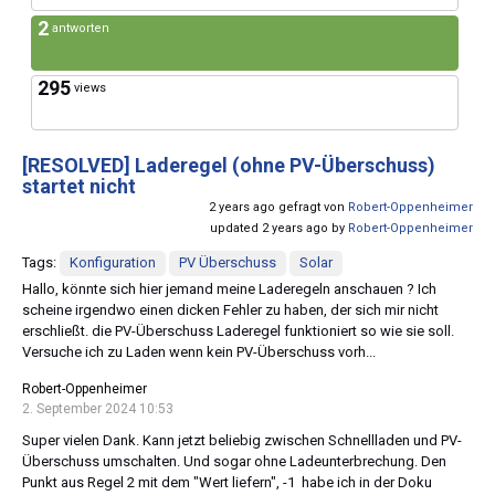
2
antworten
295
views
[RESOLVED]
Laderegel (ohne PV-Überschuss)
startet nicht
2 years ago gefragt von
Robert-Oppenheimer
updated 2 years ago by
Robert-Oppenheimer
Tags:
Konfiguration
PV Überschuss
Solar
Hallo, könnte sich hier jemand meine Laderegeln anschauen ? Ich
scheine irgendwo einen dicken Fehler zu haben, der sich mir nicht
erschließt. die PV-Überschuss Laderegel funktioniert so wie sie soll.
Versuche ich zu Laden wenn kein PV-Überschuss vorh...
Robert-Oppenheimer
2. September 2024 10:53
Super vielen Dank. Kann jetzt beliebig zwischen Schnellladen und PV-
Überschuss umschalten. Und sogar ohne Ladeunterbrechung. Den
Punkt aus Regel 2 mit dem "Wert liefern", -1 habe ich in der Doku