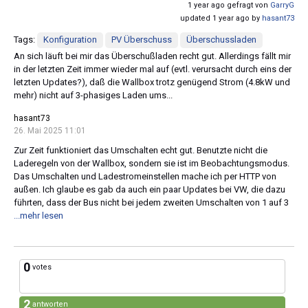
1 year ago gefragt von
GarryG
updated 1 year ago by
hasant73
Tags:
Konfiguration
PV Überschuss
Überschussladen
An sich läuft bei mir das Überschußladen recht gut. Allerdings fällt mir
in der letzten Zeit immer wieder mal auf (evtl. verursacht durch eins der
letzten Updates?), daß die Wallbox trotz genügend Strom (4.8kW und
mehr) nicht auf 3-phasiges Laden ums...
hasant73
26. Mai 2025 11:01
Zur Zeit funktioniert das Umschalten echt gut. Benutzte nicht die
Laderegeln von der Wallbox, sondern sie ist im Beobachtungsmodus.
Das Umschalten und Ladestromeinstellen mache ich per HTTP von
außen. Ich glaube es gab da auch ein paar Updates bei VW, die dazu
führten, dass der Bus nicht bei jedem zweiten Umschalten von 1 auf 3
...mehr lesen
0
votes
2
antworten