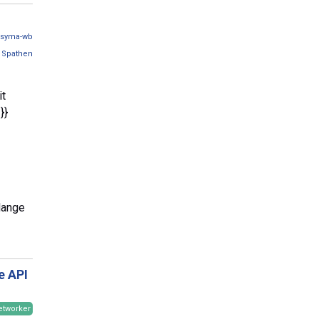
syma-wb
y
Spathen
it
}}
lange
e API
etworker