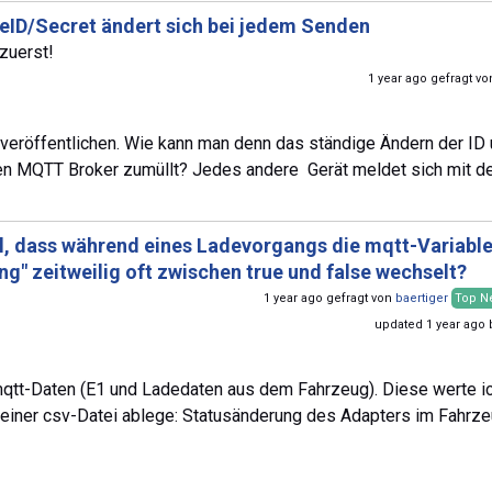
ID/Secret ändert sich bei jedem Senden
zuerst!
1 year ago gefragt v
 veröffentlichen. Wie kann man denn das ständige Ändern der ID
en MQTT Broker zumüllt? Jedes andere Gerät meldet sich mit d
al, dass während eines Ladevorgangs die mqtt-Variabl
ng" zeitweilig oft zwischen true und false wechselt?
1 year ago gefragt von
baertiger
Top N
updated 1 year ago
qtt-Daten (E1 und Ladedaten aus dem Fahrzeug). Diese werte ic
n einer csv-Datei ablege: Statusänderung des Adapters im Fahrz