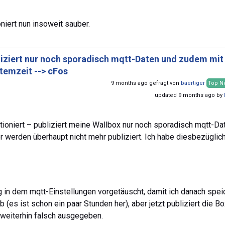
niert nun insoweit sauber.
liziert nur noch sporadisch mqtt-Daten und zudem mit
temzeit --> cFos
9 months ago gefragt von
baertiger
Top N
updated 9 months ago by
ktioniert – publiziert meine Wallbox nur noch sporadisch mqtt-Da
r werden überhaupt nicht mehr publiziert. Ich habe diesbezüglic
g in dem mqtt-Einstellungen vorgetäuscht, damit ich danach spei
b (es ist schon ein paar Stunden her), aber jetzt publiziert die B
 weiterhin falsch ausgegeben.