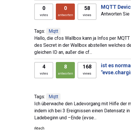
MQTT Device
0
0
58
Antworten Sie 
votes
antworten
views
Tags:
Mqtt
Hallo, die cfos Wallbox kann ja Infos per MQTT
des Secret in der Wallbox abstellen welches d
gleichen ID an, außer die cf...
ist es norm
4
8
168
"evse.chargi
votes
antworten
views
Tags:
Mqtt
Ich überwache den Ladevorgang mit Hilfe der m
indem ich bei 3 Ereignissen einen Datensatz i
Ladebeginn und –Ende (evse...
rktech