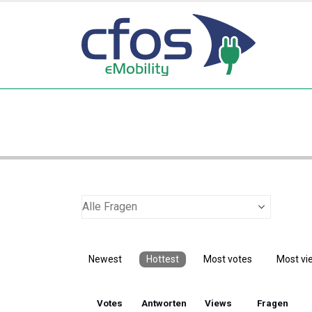
Newest
Hottest
Most votes
Most vi
Votes
Antworten
Views
Fragen