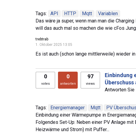
Tags:
API
HTTP
Mqtt
Variablen
Das wäre ja super, wenn man man die Charging 
will das auch mal so machen die wie cFos Jung
trebtrab
1. Oktober 2025 13:05
Es ist auch (schon lange mittlerweile) wieder in 
Einbindung 
0
0
97
Überschuss 
votes
antworten
views
Antworten Sie 
Tags:
Energiemanager
Mqtt
PV Überschu
Einbindung einer Wärmepumpe in Energiemanag
Folgendes Set-Up: Neben einer PV Anlage mit B
Heizwärme und Strom) mit Puffer...