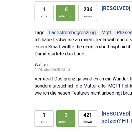
[RESOLVED]
1
6
236
vote
antworten
views
Tags:
Ladestrombegrenzung
Mqtt
Phasen
Ich habe testweise an einem Tesla während de
einem Smart wollte die cFos ja überhaupt nicht la
Damit startete das Lade...
Spathen
9. Oktober 2025 23:13
Verrückt! Das grenzt ja wirklich an ein Wunder. 
sondern tatsächlich die Mutter aller MQTT-Fehle
wie ich die neuen Features nicht unbedingt bra
[RESOLVED]
1
3
421
setzen? HT
vote
antworten
views