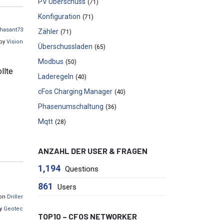
PV Überschuss
(71)
Konfiguration
(71)
hasant73
Zähler
(71)
 by
Vision
Überschussladen
(65)
Modbus
(50)
llte
Laderegeln
(40)
cFos Charging Manager
(40)
Phasenumschaltung
(36)
Mqtt
(28)
ANZAHL DER USER & FRAGEN
1,194
Questions
861
Users
von
Driller
by
Geotec
TOP10 – CFOS NETWORKER