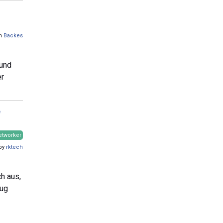
on
Backes
 und
er
e
etworker
 by
rktech
h aus,
eug