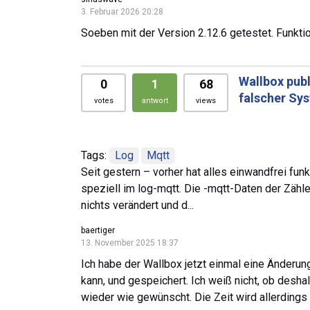
3. Februar 2026 20:28
Soeben mit der Version 2.12.6 getestet. Funktio
Wallbox pub
0
1
68
falscher Sys
votes
antwort
views
Tags:
Log
Mqtt
Seit gestern – vorher hat alles einwandfrei fun
speziell im log-mqtt. Die -mqtt-Daten der Zähle
nichts verändert und d...
baertiger
13. November 2025 18:37
Ich habe der Wallbox jetzt einmal eine Änderun
kann, und gespeichert. Ich weiß nicht, ob deshal
wieder wie gewünscht. Die Zeit wird allerdings