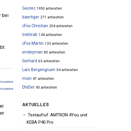
Geotec
1950 antworten
r bei
baertiger
271 antworten
cFos Christian
204 antworten
trebtrab
144 antworten
cFos Martin
133 antworten
bt.
smileyman
80 antworten
Gerhard
63 antworten
Lars Bergengruen
54 antworten
moin
47 antworten
inuswave
DhiDet
43 antworten
inuswave
AKTUELLES
er
der
Testaufruf: AMTRON 4You und
KEBA P40 Pro