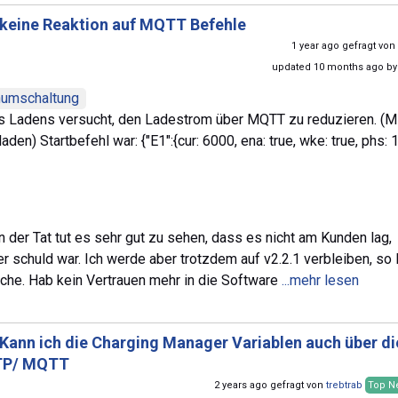
keine Reaktion auf MQTT Befehle
1 year ago gefragt von
updated 10 months ago b
umschaltung
s Ladens versucht, den Ladestrom über MQTT zu reduzieren. (M
den) Startbefehl war: {"E1":{cur: 6000, ena: true, wke: true, phs: 1
In der Tat tut es sehr gut zu sehen, dass es nicht am Kunden lag,
r schuld war. Ich werde aber trotzdem auf v2.2.1 verbleiben, so 
uche. Hab kein Vertrauen mehr in die Software
...mehr lesen
Kann ich die Charging Manager Variablen auch über di
TP/ MQTT
2 years ago gefragt von
trebtrab
Top N