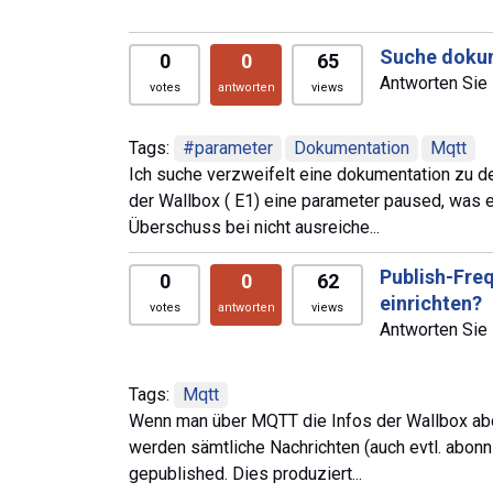
Suche dokum
0
0
65
Antworten Sie 
votes
antworten
views
Tags:
#parameter
Dokumentation
Mqtt
Ich suche verzweifelt eine dokumentation zu de
der Wallbox ( E1) eine parameter paused, was e
Überschuss bei nicht ausreiche...
Publish-Fre
0
0
62
einrichten?
votes
antworten
views
Antworten Sie 
Tags:
Mqtt
Wenn man über MQTT die Infos der Wallbox abon
werden sämtliche Nachrichten (auch evtl. abon
gepublished. Dies produziert...