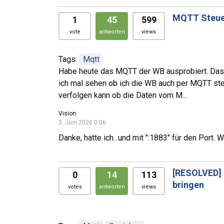
MQTT Steue
1
45
599
vote
antworten
views
Tags:
Mqtt
Habe heute das MQTT der WB ausprobiert. Das p
ich mal sehen ob ich die WB auch per MQTT ste
verfolgen kann ob die Daten vom M...
Vision
3. Juni 2026 0:06
Danke, hatte ich...und mit ":1883" für den Port.
[RESOLVED]
0
14
113
bringen
votes
antworten
views