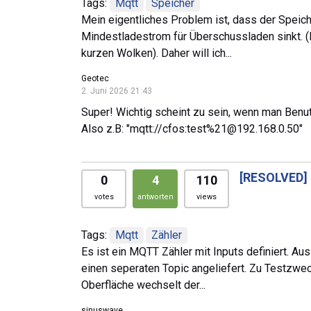
Tags:
Mqtt
Speicher
Mein eigentliches Problem ist, dass der Speich
Mindestladestrom für Überschussladen sinkt. (D
kurzen Wolken). Daher will ich...
Geotec
2. Juni 2026 21:43
Super! Wichtig scheint zu sein, wenn man Benu
Also z.B: "mqtt://cfos:test%21@192.168.0.50"
[RESOLVED]
0
4
110
votes
antworten
views
Tags:
Mqtt
Zähler
Es ist ein MQTT Zähler mit Inputs definiert. 
einen seperaten Topic angeliefert. Zu Testzwecke
Oberfläche wechselt der...
sinuswave