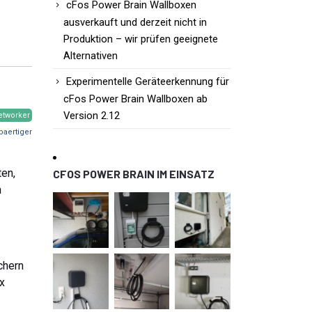
cFos Power Brain Wallboxen
ausverkauft und derzeit nicht in
Produktion – wir prüfen geeignete
Alternativen
Experimentelle Geräteerkennung für
cFos Power Brain Wallboxen ab
Version 2.12
etworker
baertiger
ten,
CFOS POWER BRAIN IM EINSATZ
h
chern
ox