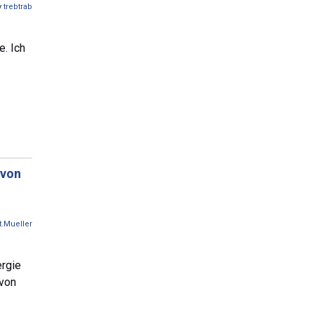
y
trebtrab
. Ich
 von
t.Mueller
rgie
 von