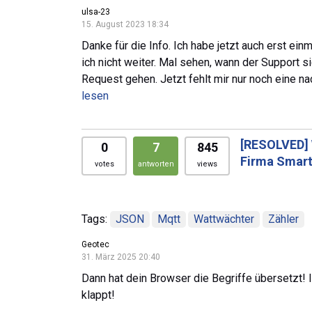
ulsa-23
15. August 2023 18:34
Danke für die Info. Ich habe jetzt auch erst 
ich nicht weiter. Mal sehen, wann der Support
Request gehen. Jetzt fehlt mir nur noch eine n
lesen
[RESOLVED]
0
7
845
Firma Smart
votes
antworten
views
Tags:
JSON
Mqtt
Wattwächter
Zähler
Geotec
31. März 2025 20:40
Dann hat dein Browser die Begriffe übersetzt!
klappt!