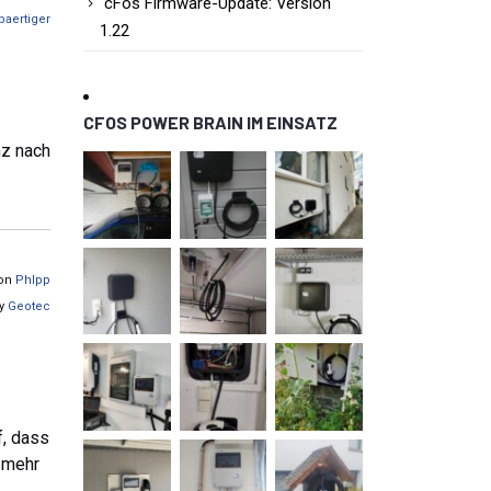
cFos Firmware-Update: Version
baertiger
1.22
CFOS POWER BRAIN IM EINSATZ
nz nach
von
Phlpp
by
Geotec
f, dass
 mehr