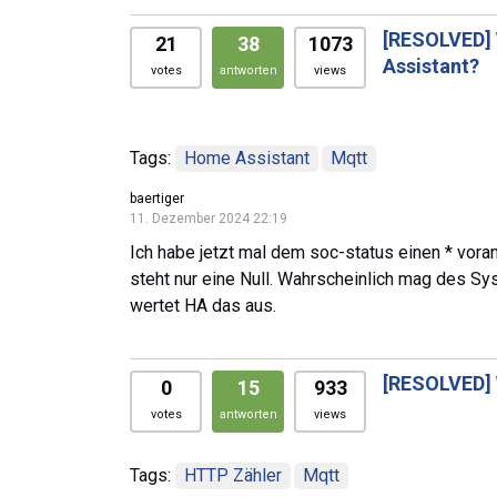
[RESOLVED]
21
38
1073
Assistant?
votes
antworten
views
Tags:
Home Assistant
Mqtt
baertiger
11. Dezember 2024 22:19
Ich habe jetzt mal dem soc-status einen * voran
steht nur eine Null. Wahrscheinlich mag des Sys
wertet HA das aus.
[RESOLVED]
0
15
933
votes
antworten
views
Tags:
HTTP Zähler
Mqtt