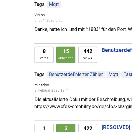
Tags:
Mqtt
Vision
3. Juni 2026 0:06
Danke, hatte ich...und mit ":1883" für den Port.
Benutzerdef
8
15
442
votes
antworten
views
Tags:
Benutzerdefinierter Zähler
Mqtt
Tas
mihadoo
8. Februar 2025 19:44
Die aktualisierte Doku mit der Beschreibung, wie
https://www.cfos-emobility.de/de/cfos-char
[RESOLVED]
1
3
422