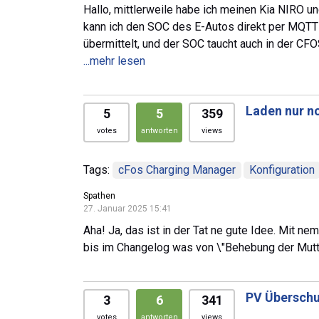
Hallo, mittlerweile habe ich meinen Kia NIRO 
kann ich den SOC des E-Autos direkt per MQTT
übermittelt, und der SOC taucht auch in der CF
...mehr lesen
Laden nur n
5
5
359
votes
antworten
views
Tags:
cFos Charging Manager
Konfiguration
Spathen
27. Januar 2025 15:41
Aha! Ja, das ist in der Tat ne gute Idee. Mit ne
bis im Changelog was von \"Behebung der Mutter a
PV Überschu
3
6
341
votes
antworten
views