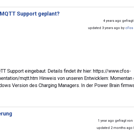
MQTT Support geplant?
4 years ago gefrag
updated 3 years ago by
cFos 
T Support eingebaut. Details findet ihr hier: https://www.cfos-
ntation/mqtt.htm Hinweis von unseren Entwicklern: Momentan 
ows Version des Charging Managers. In der Power Brain firmwar
rung
1 year ago gefragt von
updated 2 months ago