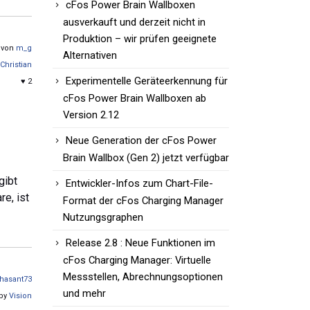
cFos Power Brain Wallboxen
ausverkauft und derzeit nicht in
Produktion – wir prüfen geeignete
t von
m_g
Alternativen
Christian
Experimentelle Geräteerkennung für
♥ 2
cFos Power Brain Wallboxen ab
Version 2.12
Neue Generation der cFos Power
Brain Wallbox (Gen 2) jetzt verfügbar
gibt
Entwickler-Infos zum Chart-File-
e, ist
Format der cFos Charging Manager
Nutzungsgraphen
Release 2.8 : Neue Funktionen im
cFos Charging Manager: Virtuelle
Messstellen, Abrechnungsoptionen
hasant73
und mehr
 by
Vision