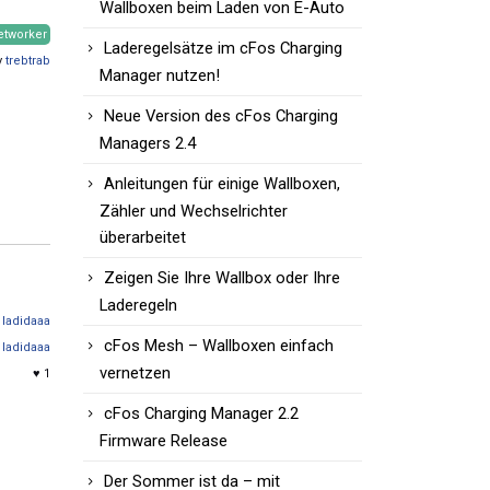
Wallboxen beim Laden von E-Auto
etworker
Laderegelsätze im cFos Charging
y
trebtrab
Manager nutzen!
Neue Version des cFos Charging
Managers 2.4
Anleitungen für einige Wallboxen,
Zähler und Wechselrichter
überarbeitet
Zeigen Sie Ihre Wallbox oder Ihre
Laderegeln
n
ladidaaa
cFos Mesh – Wallboxen einfach
y
ladidaaa
vernetzen
♥ 1
cFos Charging Manager 2.2
Firmware Release
Der Sommer ist da – mit