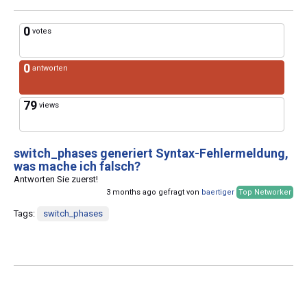
0
votes
0
antworten
79
views
switch_phases generiert Syntax-Fehlermeldung,
was mache ich falsch?
Antworten Sie zuerst!
3 months ago gefragt von
baertiger
Top Networker
Tags:
switch_phases