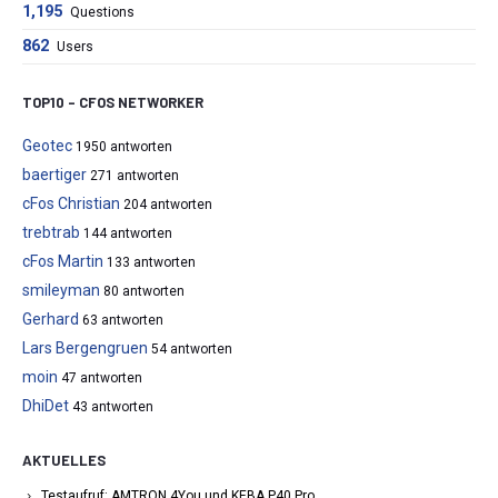
1,195
Questions
862
Users
TOP10 – CFOS NETWORKER
Geotec
1950 antworten
baertiger
271 antworten
cFos Christian
204 antworten
trebtrab
144 antworten
cFos Martin
133 antworten
smileyman
80 antworten
Gerhard
63 antworten
Lars Bergengruen
54 antworten
moin
47 antworten
DhiDet
43 antworten
AKTUELLES
Testaufruf: AMTRON 4You und KEBA P40 Pro