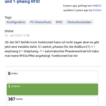
und 1-phasig RFID
3 years ago gefragt von
KIAEV6
updated 2 years ago by
DhiDet
Tags:
Konfiguration
PV Überschuss
RFID
Überschussladen
DhiDet
22. Juli 2024 13:48
Ob der GET Befehl noch funktioniert kann ich nicht sagen aber es gibt
jetzt eine Variable dafür: E1.switch_phases (für die Wallbox E1) 1 =
einphasig 3 = dreiphasig -1 = automatischer Phasenwechsel Ich habe
mal meine RFIDs/PINs angehängt. Funktioniert bei mir.
0
votes
1
antwort
387
views