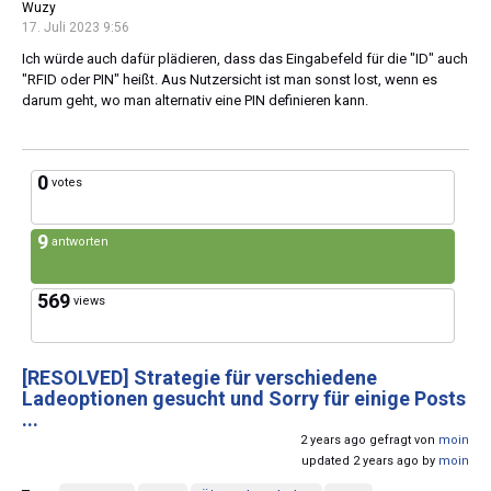
Wuzy
17. Juli 2023 9:56
Ich würde auch dafür plädieren, dass das Eingabefeld für die "ID" auch
"RFID oder PIN" heißt. Aus Nutzersicht ist man sonst lost, wenn es
darum geht, wo man alternativ eine PIN definieren kann.
0
votes
9
antworten
569
views
[RESOLVED]
Strategie für verschiedene
Ladeoptionen gesucht und Sorry für einige Posts
...
2 years ago gefragt von
moin
updated 2 years ago by
moin