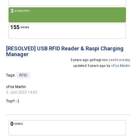
3
antworten
155
views
[RESOLVED]
USB RFID Reader & Raspi Charging
Manager
3 years ago gefragt von
LeeScoresby
updated 3 years ago by
cFos Martin
Tags:
RFID
cFos Martin
3. Juni 2023 14:03
Top!! :-)
0
votes