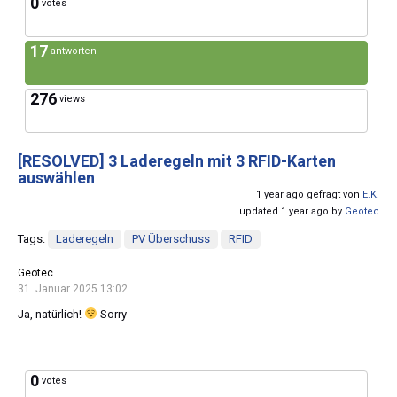
0
votes
17
antworten
276
views
[RESOLVED]
3 Laderegeln mit 3 RFID-Karten
auswählen
1 year ago gefragt von
E.K.
updated 1 year ago by
Geotec
Tags:
Laderegeln
PV Überschuss
RFID
Geotec
31. Januar 2025 13:02
Ja, natürlich!
Sorry
0
votes