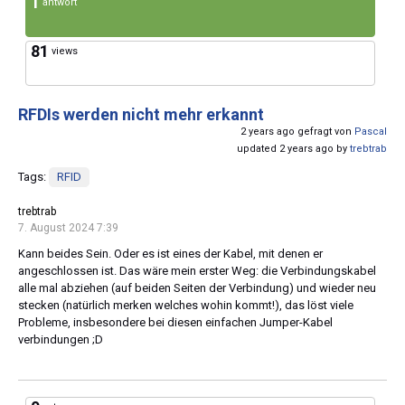
1
antwort
81
views
RFDIs werden nicht mehr erkannt
2 years ago gefragt von
Pascal
updated 2 years ago by
trebtrab
Tags:
RFID
trebtrab
7. August 2024 7:39
Kann beides Sein. Oder es ist eines der Kabel, mit denen er
angeschlossen ist. Das wäre mein erster Weg: die Verbindungskabel
alle mal abziehen (auf beiden Seiten der Verbindung) und wieder neu
stecken (natürlich merken welches wohin kommt!), das löst viele
Probleme, insbesondere bei diesen einfachen Jumper-Kabel
verbindungen ;D