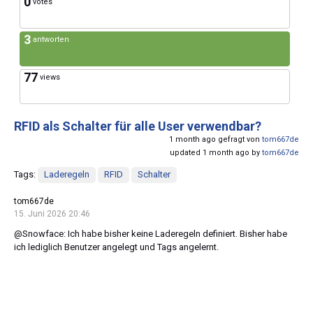
0
votes
3
antworten
77
views
RFID als Schalter für alle User verwendbar?
1 month ago gefragt von
tom667de
updated 1 month ago by
tom667de
Tags:
Laderegeln
RFID
Schalter
tom667de
15. Juni 2026 20:46
@Snowface: Ich habe bisher keine Laderegeln definiert. Bisher habe
ich lediglich Benutzer angelegt und Tags angelernt.