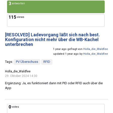
3
antworten
115
views
[RESOLVED]
Ladevorgang läßt sich nach best.
Konfiguration nicht mehr über die WB-Kachel
unterbrechen
1 year ago gefragt von
Holla_die_Waldfee
updated 1 year ago by
Holla_die_Waldfee
Tags:
PV Überschuss
RFID
Holla_die_Waldfee
29. Oktober 2024 14:30
Ergänzung: Ja, es funktioniert dann mit PID oder RFID auch über die
App
0
votes