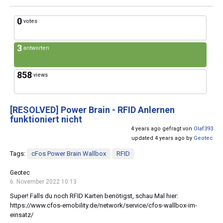
0
votes
3
antworten
858
views
[RESOLVED]
Power Brain - RFID Anlernen
funktioniert nicht
4 years ago gefragt von
Olaf393
updated 4 years ago by
Geotec
Tags:
cFos Power Brain Wallbox
RFID
Geotec
6. November 2022 10:13
Super! Falls du noch RFID Karten benötigst, schau Mal hier:
https://www.cfos-emobility.de/network/service/cfos-wallbox-im-
einsatz/