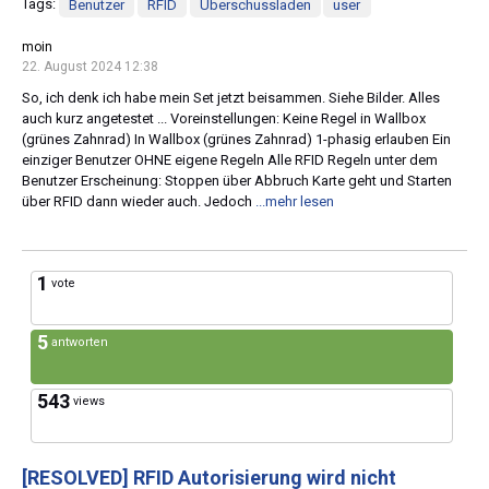
Tags:
Benutzer
RFID
Überschussladen
user
moin
22. August 2024 12:38
So, ich denk ich habe mein Set jetzt beisammen. Siehe Bilder. Alles
auch kurz angetestet ... Voreinstellungen: Keine Regel in Wallbox
(grünes Zahnrad) In Wallbox (grünes Zahnrad) 1-phasig erlauben Ein
einziger Benutzer OHNE eigene Regeln Alle RFID Regeln unter dem
Benutzer Erscheinung: Stoppen über Abbruch Karte geht und Starten
über RFID dann wieder auch. Jedoch
...mehr lesen
1
vote
5
antworten
543
views
[RESOLVED]
RFID Autorisierung wird nicht