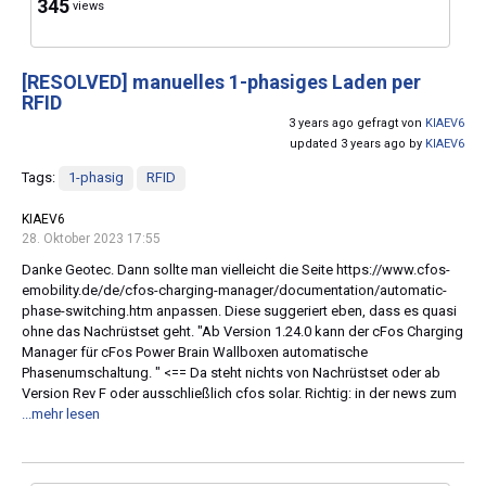
345
views
[RESOLVED]
manuelles 1-phasiges Laden per
RFID
3 years ago gefragt von
KIAEV6
updated 3 years ago by
KIAEV6
Tags:
1-phasig
RFID
KIAEV6
28. Oktober 2023 17:55
Danke Geotec. Dann sollte man vielleicht die Seite https://www.cfos-
emobility.de/de/cfos-charging-manager/documentation/automatic-
phase-switching.htm anpassen. Diese suggeriert eben, dass es quasi
ohne das Nachrüstset geht. "Ab Version 1.24.0 kann der cFos Charging
Manager für cFos Power Brain Wallboxen automatische
Phasenumschaltung. " <== Da steht nichts von Nachrüstset oder ab
Version Rev F oder ausschließlich cfos solar. Richtig: in der news zum
...mehr lesen