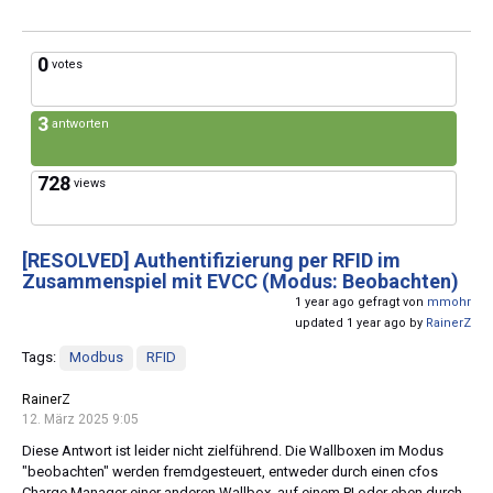
0
votes
3
antworten
728
views
[RESOLVED]
Authentifizierung per RFID im
Zusammenspiel mit EVCC (Modus: Beobachten)
1 year ago gefragt von
mmohr
updated 1 year ago by
RainerZ
Tags:
Modbus
RFID
RainerZ
12. März 2025 9:05
Diese Antwort ist leider nicht zielführend. Die Wallboxen im Modus
"beobachten" werden fremdgesteuert, entweder durch einen cfos
Charge Manager einer anderen Wallbox, auf einem PI oder eben durch