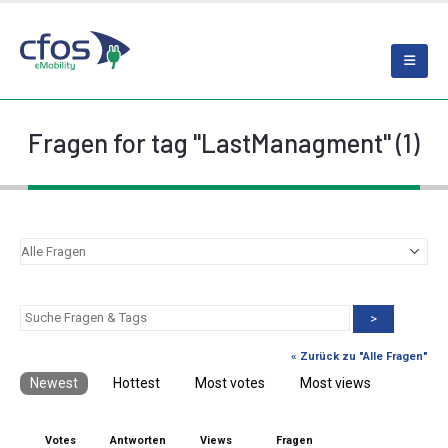
Fragen for tag "LastManagment" (1)
>
« Zurück zu "Alle Fragen"
Newest
Hottest
Most votes
Most views
Votes
Antworten
Views
Fragen