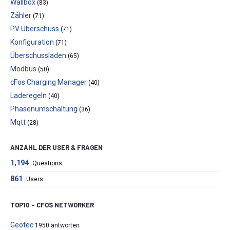
Wallbox
(83)
Zähler
(71)
PV Überschuss
(71)
Konfiguration
(71)
Überschussladen
(65)
Modbus
(50)
cFos Charging Manager
(40)
Laderegeln
(40)
Phasenumschaltung
(36)
Mqtt
(28)
ANZAHL DER USER & FRAGEN
1,194
Questions
861
Users
TOP10 – CFOS NETWORKER
Geotec
1950 antworten