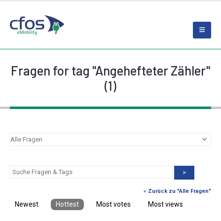
Fragen for tag "Angehefteter Zähler"
(1)
>
« Zurück zu "Alle Fragen"
Newest
Hottest
Most votes
Most views