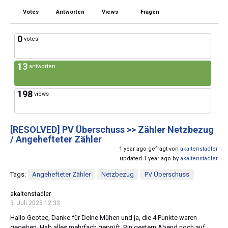
Votes
Antworten
Views
Fragen
0
votes
13
antworten
198
views
[RESOLVED]
PV Überschuss >> Zähler Netzbezug
/ Angehefteter Zähler
1 year ago gefragt von
akaltenstadler
updated 1 year ago by
akaltenstadler
Tags:
Angehefteter Zähler
Netzbezug
PV Überschuss
akaltenstadler
3. Juli 2025 12:33
Hallo Geotec, Danke für Deine Mühen und ja, die 4 Punkte waren
gegeben. Hab alles mehrfach geprüft. Bin gestern Abend noch auf