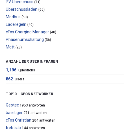
PV Überschuss
(71)
Überschussladen
(65)
Modbus
(50)
Laderegeln
(40)
cFos Charging Manager
(40)
Phasenumschaltung
(36)
Mqtt
(28)
ANZAHL DER USER & FRAGEN
1,196
Questions
862
Users
TOP10 – CFOS NETWORKER
Geotec
1953 antworten
baertiger
271 antworten
cFos Christian
204 antworten
trebtrab
144 antworten