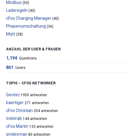
Modbus
(50)
Laderegeln
(40)
cFos Charging Manager
(40)
Phasenumschaltung
(36)
Mqtt
(28)
ANZAHL DER USER & FRAGEN
1,194
Questions
861
Users
TOP10 – CFOS NETWORKER
Geotec
1950 antworten
baertiger
271 antworten
cFos Christian
204 antworten
trebtrab
144 antworten
cFos Martin
133 antworten
smileyman
80 antworten