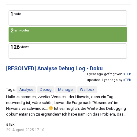
1
vote
2
antworten
126
views
[RESOLVED]
Analyse Debug Log - Doku
1 year ago gefragt von
sTEk
updated 1 year ago by
sTEk
Tags:
Analyse
Debug
Manager
Wallbox
Hallo zusammen, zweiter Versuch...der Hinweis, dass ein Tag
notwendig ist, wäre schön, bevor die Frage nach "Absenden" im
Nirwana verschwindet...
Ist es möglich, die Werte des Debugging
dokumentarisch zu ergründen? Ich habe nämlich das Problem, das...
sTEk
29. August 2025 17:10