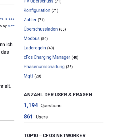
PV Überschuss
(71)
Konfiguration
(71)
walteraas
Zähler
(71)
o by
Matt
Überschussladen
(65)
Modbus
(50)
nn ich
Laderegeln
(40)
t das
cFos Charging Manager
(40)
Phasenumschaltung
(36)
Mqtt
(28)
 alt.
ANZAHL DER USER & FRAGEN
1,194
Questions
861
Users
TOP10 – CFOS NETWORKER