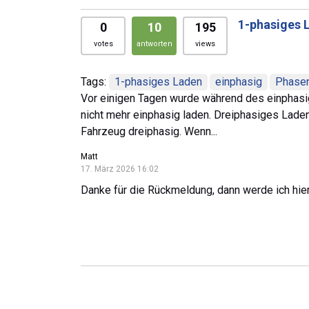
1-phasiges L
0
10
195
votes
antworten
views
Tags:
1-phasiges Laden
einphasig
Phase
Vor einigen Tagen wurde während des einphasi
nicht mehr einphasig laden. Dreiphasiges Laden
Fahrzeug dreiphasig. Wenn...
Matt
17. März 2026 16:02
Danke für die Rückmeldung, dann werde ich hier