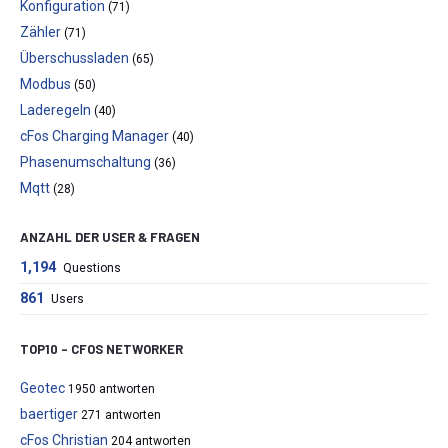
Konfiguration
(71)
Zähler
(71)
Überschussladen
(65)
Modbus
(50)
Laderegeln
(40)
cFos Charging Manager
(40)
Phasenumschaltung
(36)
Mqtt
(28)
ANZAHL DER USER & FRAGEN
1,194
Questions
861
Users
TOP10 – CFOS NETWORKER
Geotec
1950 antworten
baertiger
271 antworten
cFos Christian
204 antworten