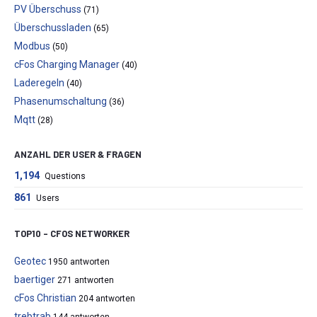
PV Überschuss
(71)
Überschussladen
(65)
Modbus
(50)
cFos Charging Manager
(40)
Laderegeln
(40)
Phasenumschaltung
(36)
Mqtt
(28)
ANZAHL DER USER & FRAGEN
1,194
Questions
861
Users
TOP10 – CFOS NETWORKER
Geotec
1950 antworten
baertiger
271 antworten
cFos Christian
204 antworten
trebtrab
144 antworten