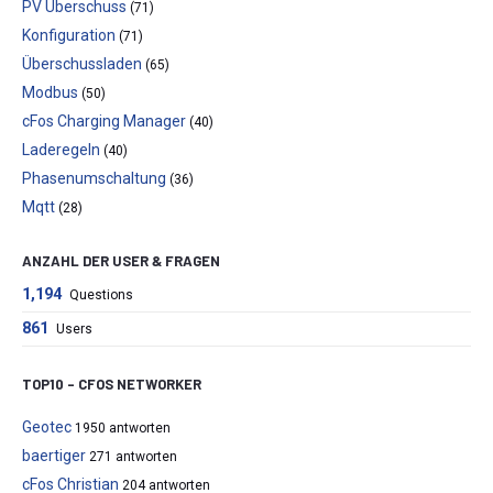
PV Überschuss
(71)
Konfiguration
(71)
Überschussladen
(65)
Modbus
(50)
cFos Charging Manager
(40)
Laderegeln
(40)
Phasenumschaltung
(36)
Mqtt
(28)
ANZAHL DER USER & FRAGEN
1,194
Questions
861
Users
TOP10 – CFOS NETWORKER
Geotec
1950 antworten
baertiger
271 antworten
cFos Christian
204 antworten