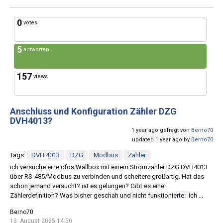
0
votes
5
antworten
157
views
Anschluss und Konfiguration Zähler DZG
DVH4013?
1 year ago gefragt von
Berno70
updated 1 year ago by
Berno70
Tags:
DVH 4013
DZG
Modbus
Zähler
ich versuche eine cfos Wallbox mit einem Stromzähler DZG DVH4013
über RS-485/Modbus zu verbinden und scheitere großartig. Hat das
schon jemand versucht? ist es gelungen? Gibt es eine
Zählerdefinition? Was bisher geschah und nicht funktionierte: ich ...
Berno70
13. August 2025 14:50