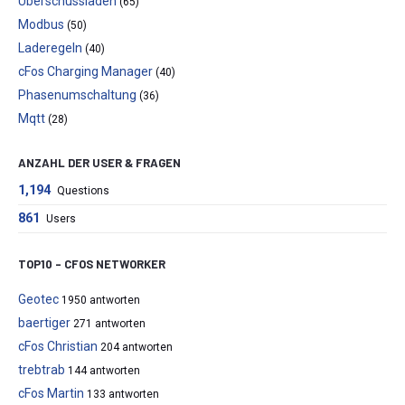
Überschussladen
(65)
Modbus
(50)
Laderegeln
(40)
cFos Charging Manager
(40)
Phasenumschaltung
(36)
Mqtt
(28)
ANZAHL DER USER & FRAGEN
1,194
Questions
861
Users
TOP10 – CFOS NETWORKER
Geotec
1950 antworten
baertiger
271 antworten
cFos Christian
204 antworten
trebtrab
144 antworten
cFos Martin
133 antworten